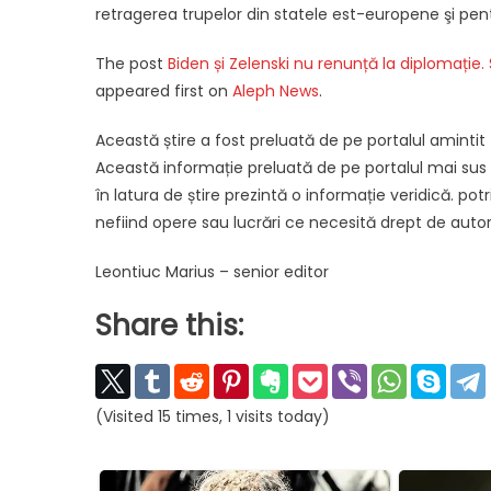
retragerea trupelor din statele est-europene şi pent
The post
Biden și Zelenski nu renunță la diplomați
appeared first on
Aleph News
.
Această știre a fost preluată de pe portalul amintit
Această informație preluată de pe portalul mai sus am
în latura de știre prezintă o informație veridică. potriv
nefiind opere sau lucrări ce necesită drept de autor
Leontiuc Marius – senior editor
Share this:
(Visited 15 times, 1 visits today)