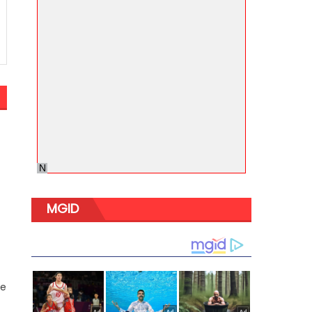
MGID
me