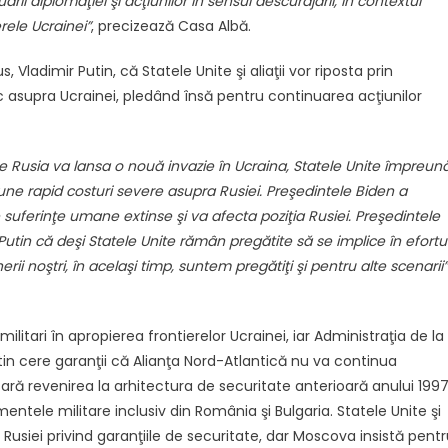
rii diplomaţiei şi acţiunilor în sensul descurajării, în contextul
erele Ucrainei”
, precizează Casa Albă.
Vladimir Putin, că Statele Unite şi aliaţii vor riposta prin
c asupra Ucrainei, pledând însă pentru continuarea acţiunilor
are Rusia va lansa o nouă invazie în Ucraina, Statele Unite împreun
impune rapid costuri severe asupra Rusiei. Preşedintele Biden a
 suferinţe umane extinse şi va afecta poziţia Rusiei. Preşedintele
Putin că deşi Statele Unite rămân pregătite să se implice în efortu
rii noştri, în acelaşi timp, suntem pregătiţi şi pentru alte scenarii”
litari în apropierea frontierelor Ucrainei, iar Administraţia de la
tin cere garanţii că Alianţa Nord-Atlantică nu va continua
ă revenirea la arhitectura de securitate anterioară anului 1997
ntele militare inclusiv din România şi Bulgaria. Statele Unite şi
Rusiei privind garanţiile de securitate, dar Moscova insistă pent