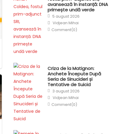
avansează în instanță: DNA
primește undă verde
Posted
5 august 2026
on
Author
Vidjean Mihai
Comment(0)
Criza de la Matignon:
Anchete Începute După
Seria de Sinucideri și
Tentative de Suicid
Posted
3 august 2026
on
Author
Vidjean Mihai
Comment(0)