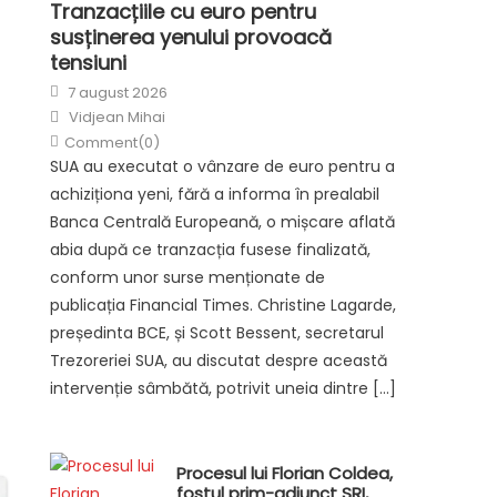
Tranzacțiile cu euro pentru
susținerea yenului provoacă
tensiuni
Posted
7 august 2026
on
Author
Vidjean Mihai
Comment(0)
SUA au executat o vânzare de euro pentru a
achiziționa yeni, fără a informa în prealabil
Banca Centrală Europeană, o mișcare aflată
abia după ce tranzacția fusese finalizată,
conform unor surse menționate de
publicația Financial Times. Christine Lagarde,
președinta BCE, și Scott Bessent, secretarul
Trezoreriei SUA, au discutat despre această
intervenție sâmbătă, potrivit uneia dintre […]
Procesul lui Florian Coldea,
fostul prim-adjunct SRI,