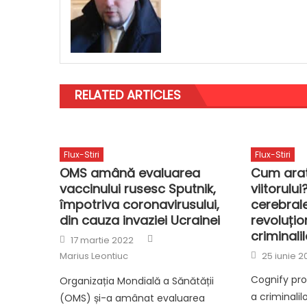
RELATED ARTICLES
Flux-Stiri
Flux-Stiri
OMS amână evaluarea
Cum arat
vaccinului rusesc Sputnik,
viitorului
împotriva coronavirusului,
cerebrale
din cauza invaziei Ucrainei
revoluțio
criminalil
Author
Posted
17 martie 2022
on
Posted
Marius Leontiuc
25 iunie 2
on
Cognify pro
Organizația Mondială a Sănătății
a criminalilo
(OMS) și-a amânat evaluarea