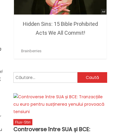
ă
ri
Caută
,
după:
,
Flux-Stiri
Controverse între SUA și BCE:
ru