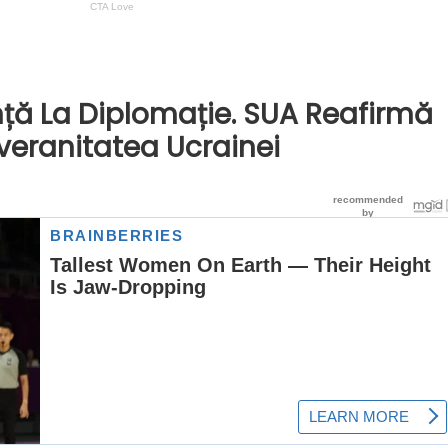
nță La Diplomație. SUA Reafirmă
eranitatea Ucrainei
)