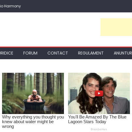
io Harmony
URIDICE
FORUM
CONTACT
REGULAMENT
ANUNTUR