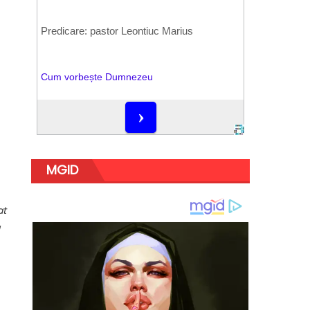
MGID
at