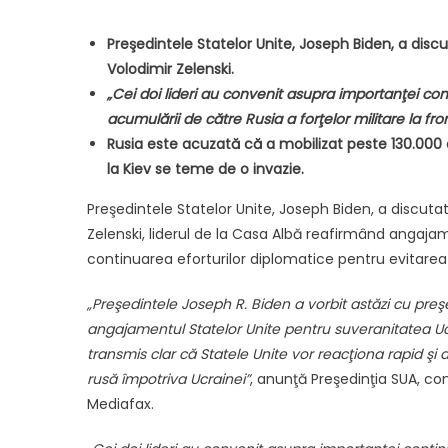
Preşedintele Statelor Unite, Joseph Biden, a di
Volodimir Zelenski.
„Cei doi lideri au convenit asupra importanţei conti
acumulării de către Rusia a forţelor militare la fro
Rusia este acuzată că a mobilizat peste 130.000 de
la Kiev se teme de o invazie.
Preşedintele Statelor Unite, Joseph Biden, a discu
Zelenski, liderul de la Casa Albă reafirmând angaja
continuarea eforturilor diplomatice pentru evitarea 
„Preşedintele Joseph R. Biden a vorbit astăzi cu preş
angajamentul Statelor Unite pentru suveranitatea Ucrai
transmis clar că Statele Unite vor reacţiona rapid şi d
rusă împotriva Ucrainei”
, anunţă Preşedinţia SUA, co
Mediafax.