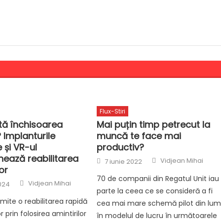
Flux-Stiri
ă închisoarea
Mai puțin timp petrecut la
? Implanturile
muncă te face mai
 și VR-ul
productiv?
nează reabilitarea
Author
Posted
Vidjean Mihai
7 iunie 2022
on
or
70 de companii din Regatul Unit iau
Author
Vidjean Mihai
024
parte la ceea ce se consideră a fi
mite o reabilitarea rapidă
cea mai mare schemă pilot din lu
r prin folosirea amintirilor
în modelul de lucru în următoarele