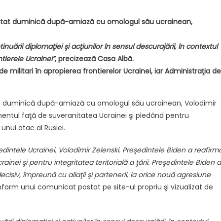
scutat duminică după-amiază cu omologul său ucrainean,
nuării diplomaţiei şi acţiunilor în sensul descurajării, în contextul
ntierele Ucrainei”
, precizează Casa Albă.
 militari în apropierea frontierelor Ucrainei, iar Administraţia de
tat duminică după-amiază cu omologul său ucrainean, Volodimir
mentul faţă de suveranitatea Ucrainei şi pledând pentru
unui atac al Rusiei.
edintele Ucrainei, Volodimir Zelenski. Preşedintele Biden a reafirm
nei şi pentru integritatea teritorială a ţării. Preşedintele Biden a
ecisiv, împreună cu aliaţii şi partenerii, la orice nouă agresiune
nform unui comunicat postat pe site-ul propriu şi vizualizat de