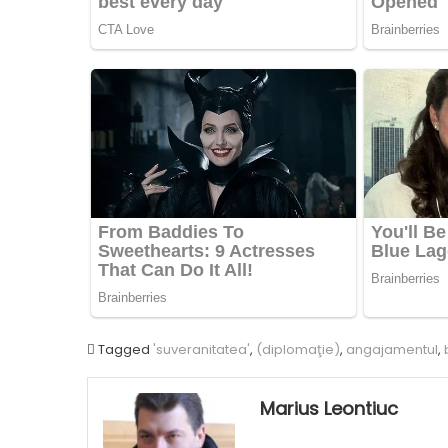
Tagged
'suveranitatea'
,
(diplomaţie)
,
angajamentul
,
Marius Leontiuc