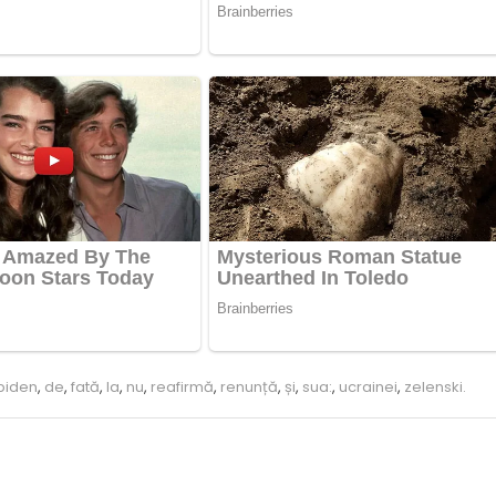
biden
,
de
,
fată
,
la
,
nu
,
reafirmă
,
renunță
,
și
,
sua:
,
ucrainei
,
zelenski.