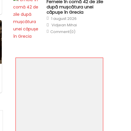
Femeie în comă 42 de zile
după mușcătura unei
căpușe în Grecia
Posted
1 august 2026
on
Author
Vidjean Mihai
Comment(0)