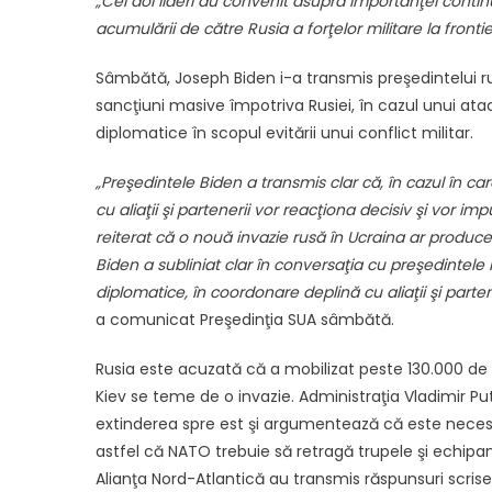
„Cei doi lideri au convenit asupra importanţei continuă
acumulării de către Rusia a forţelor militare la fronti
Sâmbătă, Joseph Biden i-a transmis preşedintelui rus, 
sancţiuni masive împotriva Rusiei, în cazul unui ata
diplomatice în scopul evitării unui conflict militar.
„Preşedintele Biden a transmis clar că, în cazul în c
cu aliaţii şi partenerii vor reacţiona decisiv şi vor 
reiterat că o nouă invazie rusă în Ucraina ar produce
Biden a subliniat clar în conversaţia cu preşedintele 
diplomatice, în coordonare deplină cu aliaţii şi partene
a comunicat Preşedinţia SUA sâmbătă.
Rusia este acuzată că a mobilizat peste 130.000 de mi
Kiev se teme de o invazie. Administraţia Vladimir Pu
extinderea spre est şi argumentează că este necesar
astfel că NATO trebuie să retragă trupele şi echipame
Alianţa Nord-Atlantică au transmis răspunsuri scrise 