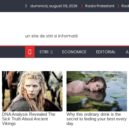
Skip
duminică, august 09, 2026
Radio Protestant
Rad
to
content
un site de stiri si informatii
STIRI
ECONOMICE
EDITORIAL
J