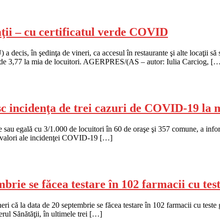
ţii – cu certificatul verde COVID
decis, în şedinţa de vineri, ca accesul în restaurante şi alte locaţii s
i, de 3,77 la mia de locuitori. AGERPRES/(AS – autor: Iulia Carciog, [
c incidenţa de trei cazuri de COVID-19 la m
 sau egală cu 3/1.000 de locuitori în 60 de oraşe şi 357 comune, a inf
ri valori ale incidenţei COVID-19 […]
ie se făcea testare în 102 farmacii cu teste
neri că la data de 20 septembrie se făcea testare în 102 farmacii cu teste
erul Sănătăţii, în ultimele trei […]