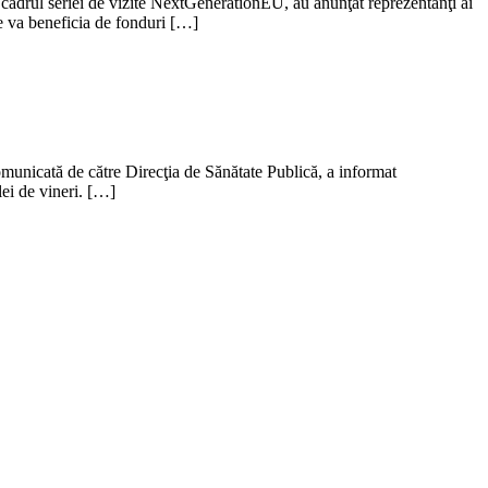
 cadrul seriei de vizite NextGenerationEU, au anunţat reprezentanţi ai
re va beneficia de fonduri […]
omunicată de către Direcţia de Sănătate Publică, a informat
lei de vineri. […]