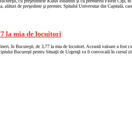
ucureşti, cu preşedintele Klaus Iohannis şi cu premierul Florin Cîţu, în
a, alături de preşedinte şi premier, Spitalul Universitar din Capitală, ca
7 la mia de locuitori
neri, în Bucureşti, de 3,77 la mia de locuitori. Această valoare a fost c
piului Bucureşti pentru Situaţii de Urgenţă va fi convocată în cursul zi