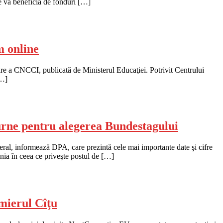
re va beneficia de fonduri […]
m online
zare a CNCCI, publicată de Ministerul Educaţiei. Potrivit Centrului
[…]
urne pentru alegerea Bundestagului
ral, informează DPA, care prezintă cele mai importante date şi cifre
nia în ceea ce priveşte postul de […]
emierul Cîţu