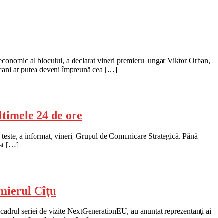
conomic al blocului, a declarat vineri premierul ungar Viktor Orban,
alcani ar putea deveni împreună cea […]
ltimele 24 de ore
 teste, a informat, vineri, Grupul de Comunicare Strategică. Până
ost […]
emierul Cîţu
 cadrul seriei de vizite NextGenerationEU, au anunţat reprezentanţi ai