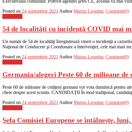
Executivului comunitar. Potrivit agendei şefei CE, aceasta va mai vizit
Posted on
24 septembrie 2021
Author
Marius Leontiuc
Comment(0)
Eveniment
54 de localităţi cu incidenţă COVID mai mar
Un număr de 54 de localităţi înregistrează vineri o incidenţă a cazuri
Naţional de Conducere şi Coordonare a Intervenţiei, cele mai mari incid
Posted on
24 septembrie 2021
Author
Marius Leontiuc
Comment(0)
Eveniment
Germania/alegeri Peste 60 de milioane de 
Peste 60 de milioane de cetăţeni germani vor vota duminică pentru ale
cheie despre acest scrutin. CANDIDAŢII În mod tradiţional, candidaţii
Posted on
24 septembrie 2021
Author
Marius Leontiuc
Comment(0)
Eveniment
Şefa Comisiei Europene se întâlneşte, luni,