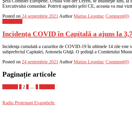
Şefa Comisiei Europene, Ursula von der Leyen, se întâlneşte luni, la B
Executivului comunitar. Potrivit agendei şefei CE, aceasta va mai vizit
Posted on
24 septembrie 2021
Author
Marius Leontiuc
Comment(0)
Eveniment
Incidenţa COVID în Capitală a ajuns la 3,7
Incidenţa cumulată a cazurilor de COVID-19 în ultimele 14 zile este vi
subprefectul Capitalei, Antonela Ghiţă. O şedinţă a Comitetului Munici
Posted on
24 septembrie 2021
Author
Marius Leontiuc
Comment(0)
Paginație articole
Anterior
1
2
3
…
7
Următor
Radio Protestant Evanghelic