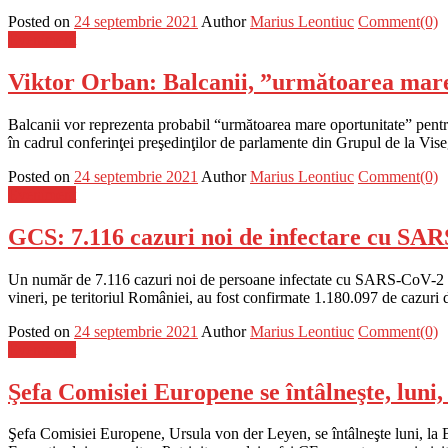
Posted on
24 septembrie 2021
Author
Marius Leontiuc
Comment(0)
Eveniment
Viktor Orban: Balcanii, ”următoarea mar
Balcanii vor reprezenta probabil “următoarea mare oportunitate” pent
în cadrul conferinţei preşedinţilor de parlamente din Grupul de la Vi
Posted on
24 septembrie 2021
Author
Marius Leontiuc
Comment(0)
Eveniment
GCS: 7.116 cazuri noi de infectare cu SARS
Un număr de 7.116 cazuri noi de persoane infectate cu SARS-CoV-2 au f
vineri, pe teritoriul României, au fost confirmate 1.180.097 de cazuri
Posted on
24 septembrie 2021
Author
Marius Leontiuc
Comment(0)
Eveniment
Şefa Comisiei Europene se întâlneşte, luni,
Şefa Comisiei Europene, Ursula von der Leyen, se întâlneşte luni, la B