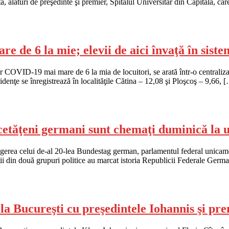
a, alături de preşedinte şi premier, Spitalul Universitar din Capitală, ca
e de 6 la mie; elevii de aici învaţă în siste
lor COVID-19 mai mare de 6 la mia de locuitori, se arată într-o centrali
enţe se înregistrează în localităţile Cătina – 12,08 şi Ploşcoş – 9,66, 
cetăţeni germani sunt chemaţi duminică la 
gerea celui de-al 20-lea Bundestag german, parlamentul federal unicame
 din două grupuri politice au marcat istoria Republicii Federale Germa
 la Bucureşti cu preşedintele Iohannis şi pr