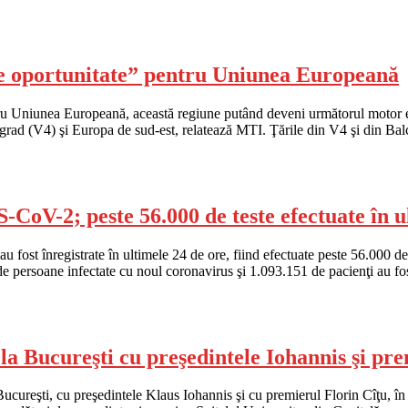
e oportunitate” pentru Uniunea Europeană
ru Uniunea Europeană, această regiune putând deveni următorul motor e
segrad (V4) şi Europa de sud-est, relatează MTI. Ţările din V4 şi din B
-CoV-2; peste 56.000 de teste efectuate în u
ost înregistrate în ultimele 24 de ore, fiind efectuate peste 56.000 de
 de persoane infectate cu noul coronavirus şi 1.093.151 de pacienţi au f
 la Bucureşti cu preşedintele Iohannis şi pr
ucureşti, cu preşedintele Klaus Iohannis şi cu premierul Florin Cîţu, în