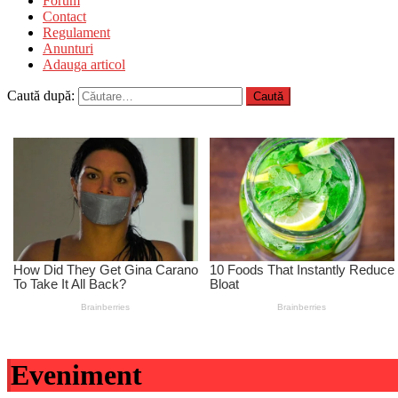
Forum
Contact
Regulament
Anunturi
Adauga articol
Caută după:
Eveniment