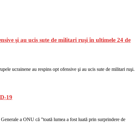
sive şi au ucis sute de militari ruşi în ultimele 24 de
trupele ucrainene au respins opt ofensive şi au ucis sute de militari ruşi.
ID-19
rii Generale a ONU că ”toată lumea a fost luată prin surprindere de