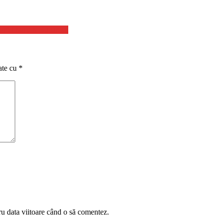
orfelinat din Bucureşti
ate cu
*
ru data viitoare când o să comentez.