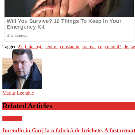
Tagged
27
,
brâncuşi,
,
centrul
,
constantin
,
craiova
,
cu
,
cultural?
,
de
,
fa
Marius Leontiuc
Related Articles
Știri Flash
Incendiu în Gorj la o fabrică de brichete. A fost urma