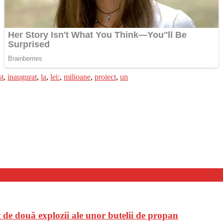
st
,
inaugurat
,
la
,
lei:
,
milioane
,
proiect
,
un
t de două explozii ale unor butelii de propan