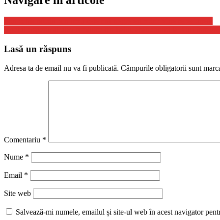
Navigare în articole
Banca Mondială confirmă cele mai negre estimări: Vine recesiunea!
Apelul disperat al unei românce din Italia, abandonată la 3 ani într-un 
Lasă un răspuns
Adresa ta de email nu va fi publicată.
Câmpurile obligatorii sunt marc
Comentariu
*
Nume
*
Email
*
Site web
Salvează-mi numele, emailul și site-ul web în acest navigator pent