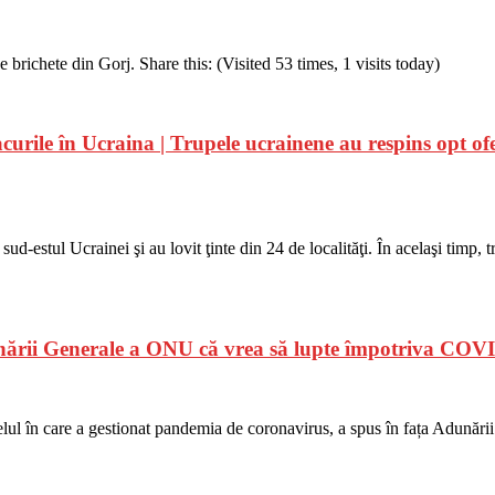
 brichete din Gorj. Share this: (Visited 53 times, 1 visits today)
curile în Ucraina | Trupele ucrainene au respins opt ofen
sud-estul Ucrainei şi au lovit ţinte din 24 de localităţi. În acelaşi timp, 
Adunării Generale a ONU că vrea să lupte împotriva COV
u felul în care a gestionat pandemia de coronavirus, a spus în fața Adună