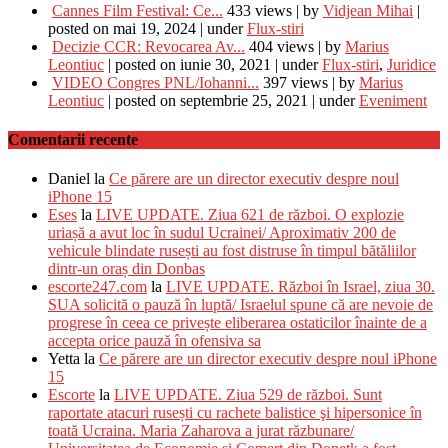
Cannes Film Festival: Ce...
433 views
|
by
Vidjean Mihai
|
posted on mai 19, 2024
|
under
Flux-stiri
Decizie CCR: Revocarea Av...
404 views
|
by
Marius
Leontiuc
|
posted on iunie 30, 2021
|
under
Flux-stiri
,
Juridice
VIDEO Congres PNL/Iohanni...
397 views
|
by
Marius
Leontiuc
|
posted on septembrie 25, 2021
|
under
Eveniment
Comentarii recente
Daniel
la
Ce părere are un director executiv despre noul
iPhone 15
Eses
la
LIVE UPDATE. Ziua 621 de război. O explozie
uriașă a avut loc în sudul Ucrainei/ Aproximativ 200 de
vehicule blindate rusești au fost distruse în timpul bătăliilor
dintr-un oraș din Donbas
escorte247.com
la
LIVE UPDATE. Război în Israel, ziua 30.
SUA solicită o pauză în luptă/ Israelul spune că are nevoie de
progrese în ceea ce privește eliberarea ostaticilor înainte de a
accepta orice pauză în ofensiva sa
Yetta
la
Ce părere are un director executiv despre noul iPhone
15
Escorte
la
LIVE UPDATE. Ziua 529 de război. Sunt
raportate atacuri rusești cu rachete balistice şi hipersonice în
toată Ucraina. Maria Zaharova a jurat răzbunare/