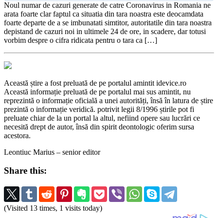
Noul numar de cazuri generate de catre Coronavirus in Romania ne
arata foarte clar faptul ca situatia din tara noastra este deocamdata
foarte departe de a se imbunatati simtitor, autoritatile din tara noastra
depistand de cazuri noi in ultimele 24 de ore, in scadere, dar totusi
vorbim despre o cifra ridicata pentru o tara ca […]
Această știre a fost preluată de pe portalul amintit idevice.ro
Această informație preluată de pe portalul mai sus amintit, nu
reprezintă o informație oficială a unei autorități, însă în latura de știre
prezintă o informație veridică. potrivit legii 8/1996 știrile pot fi
preluate chiar de la un portal la altul, nefiind opere sau lucrări ce
necesită drept de autor, însă din spirit deontologic oferim sursa
acestora.
Leontiuc Marius – senior editor
Share this:
(Visited 13 times, 1 visits today)