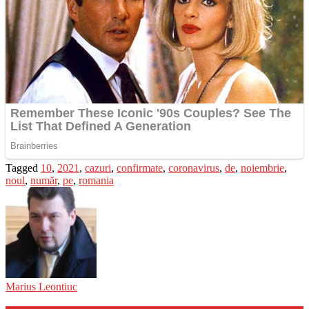
Tagged
10
,
2021
,
cazuri
,
confirmate
,
coronavirus
,
de
,
noiembrie
,
noul
,
număr
,
pe
,
romania
Marius Leontiuc