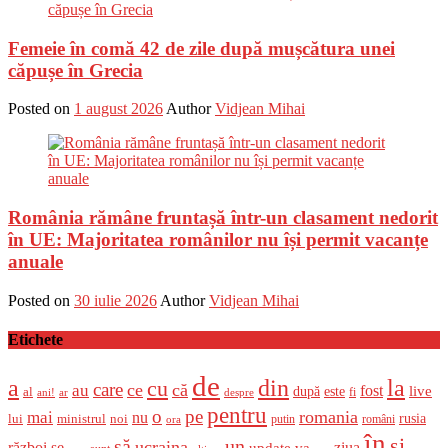
Femeie în comă 42 de zile după mușcătura unei
căpușe în Grecia
Posted on
1 august 2026
Author
Vidjean Mihai
România rămâne fruntașă într-un clasament nedorit
în UE: Majoritatea românilor nu își permit vacanțe
anuale
Posted on
30 iulie 2026
Author
Vidjean Mihai
Etichete
de
a
din
la
cu
care
ce
că
au
fost
live
după
este
al
fi
ani!
ar
despre
pentru
o
pe
romania
mai
nu
ministrul
rusia
lui
noi
români
putin
ora
în
și
un
să
ucraina
război
se
update
ziua