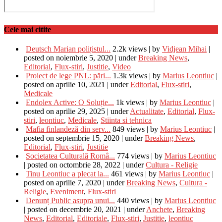
Cele mai citite
Deutsch Marian polițistul...
2.2k views
|
by
Vidjean Mihai
|
posted on noiembrie 5, 2020
|
under
Breaking News
,
Editorial
,
Flux-stiri
,
Justitie
,
Video
Proiect de lege PNL: pări...
1.3k views
|
by
Marius Leontiuc
|
posted on aprilie 10, 2021
|
under
Editorial
,
Flux-stiri
,
Medicale
Endolex Active: O Soluție...
1k views
|
by
Marius Leontiuc
|
posted on aprilie 29, 2025
|
under
Actualitate
,
Editorial
,
Flux-
stiri
,
leontiuc
,
Medicale
,
Stiinta si tehnica
Mafia finlandeză din serv...
849 views
|
by
Marius Leontiuc
|
posted on septembrie 15, 2020
|
under
Breaking News
,
Editorial
,
Flux-stiri
,
Justitie
Societatea Culturală Româ...
774 views
|
by
Marius Leontiuc
|
posted on octombrie 28, 2022
|
under
Cultura - Religie
Tinu Leontiuc a plecat la...
461 views
|
by
Marius Leontiuc
|
posted on aprilie 7, 2020
|
under
Breaking News
,
Cultura -
Religie
,
Eveniment
,
Flux-stiri
Denunț Public asupra unui...
440 views
|
by
Marius Leontiuc
|
posted on decembrie 20, 2021
|
under
Anchete
,
Breaking
News
,
Editorial
,
Editoriale
,
Flux-stiri
,
Justitie
,
leontiuc