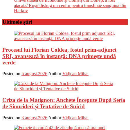
Universitatea de Economie și Comerț din Donețk a fost
atacată/ Ruşii distrug un centru pentru transfuzie sanguină din
Harkov
Ultimele știri
Procesul lui Florian Coldea, fostul prim-adjunct
SRI, avansează în instanță: DNA primește undă
verde
Posted on
5 august 2026
Author
Vidjean Mihai
Criza de la Matignon: Anchete Începute După Seria
de Sinucideri și Tentative de Suicid
Posted on
3 august 2026
Author
Vidjean Mihai