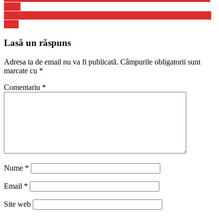
Bune
BLACK FRIDAY: eMAG Anunta inca 6 Produse cu REDUCERI
Mari
Lasă un răspuns
Adresa ta de email nu va fi publicată.
Câmpurile obligatorii sunt
marcate cu
*
Comentariu
*
Nume
*
Email
*
Site web