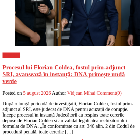
Flux-stiri
Procesul lui Florian Coldea, fostul prim-adjunct
SRI, avansează în instanță: DNA primește undă
verde
Posted on
5 august 2026
Author
Vidjean Mihai
Comment(0)
După o lungă perioadă de investigații, Florian Coldea, fostul prim-
adjunct al SRI, este judecat de DNA pentru acuzații de corupție.
Începe procesul în instanță Judecătorii au respins toate cererile
depuse de Florian Coldea și au validat legalitatea rechizitoriului
formulat de DNA. „În conformitate cu art. 346 alin. 2 din Codul de
procedură penală, toate cererile […]