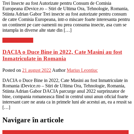
Trei Insecte au fost Autorizate pentru Consum de Comisia
Europeana iDevice.ro – Stiri de Ultima Ora, Tehnologie, Romania,
Stiinta Adrian Gabor Trei insecte au fost autorizate pentru consum
de catre Comisia Europeana, intr-o miscare foarte interesanta pentru
un continent pe care oamenii nu prea consuma insecte, asa cum se
intampla in diverse alte state din […]
Stiinta si tehnica
DACIA o Duce Bine in 2022, Cate Masini au fost
Inmatriculate in Romania
Posted on
21 august 2022
Author
Marius Leontiuc
DACIA o Duce Bine in 2022, Cate Masini au fost Inmatriculate in
Romania iDevice.ro – Stiri de Ultima Ora, Tehnologie, Romania,
Stiinta Adrian Gabor DACIA parcurge anul 2022 surprinzator de
bine, compania romaneasca fiind in centrul unui anun oficial foarte
interesant care ne arata ca in primele luni ale acestui an, ea a reusit sa
[…]
Navigare în articole
Fashion Days BLACK FRIDAY a Inceput, REDUCERILE foarte