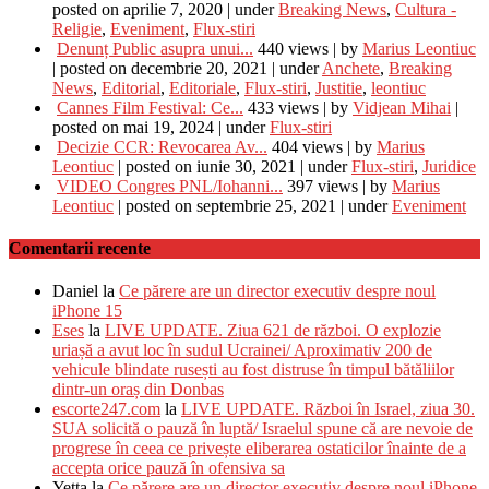
posted on aprilie 7, 2020
|
under
Breaking News
,
Cultura -
Religie
,
Eveniment
,
Flux-stiri
Denunț Public asupra unui...
440 views
|
by
Marius Leontiuc
|
posted on decembrie 20, 2021
|
under
Anchete
,
Breaking
News
,
Editorial
,
Editoriale
,
Flux-stiri
,
Justitie
,
leontiuc
Cannes Film Festival: Ce...
433 views
|
by
Vidjean Mihai
|
posted on mai 19, 2024
|
under
Flux-stiri
Decizie CCR: Revocarea Av...
404 views
|
by
Marius
Leontiuc
|
posted on iunie 30, 2021
|
under
Flux-stiri
,
Juridice
VIDEO Congres PNL/Iohanni...
397 views
|
by
Marius
Leontiuc
|
posted on septembrie 25, 2021
|
under
Eveniment
Comentarii recente
Daniel
la
Ce părere are un director executiv despre noul
iPhone 15
Eses
la
LIVE UPDATE. Ziua 621 de război. O explozie
uriașă a avut loc în sudul Ucrainei/ Aproximativ 200 de
vehicule blindate rusești au fost distruse în timpul bătăliilor
dintr-un oraș din Donbas
escorte247.com
la
LIVE UPDATE. Război în Israel, ziua 30.
SUA solicită o pauză în luptă/ Israelul spune că are nevoie de
progrese în ceea ce privește eliberarea ostaticilor înainte de a
accepta orice pauză în ofensiva sa
Yetta
la
Ce părere are un director executiv despre noul iPhone