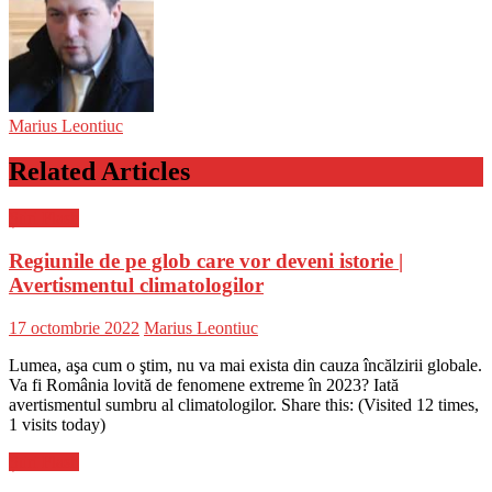
Marius Leontiuc
Related Articles
Știri Flash
Regiunile de pe glob care vor deveni istorie |
Avertismentul climatologilor
Posted
Author
17 octombrie 2022
Marius Leontiuc
on
Lumea, aşa cum o ştim, nu va mai exista din cauza încălzirii globale.
Va fi România lovită de fenomene extreme în 2023? Iată
avertismentul sumbru al climatologilor. Share this: (Visited 12 times,
1 visits today)
Știri Flash