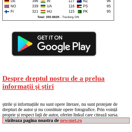
DE
396
IN
127
NZ
96
NO
339
UA
116
PS
95
FI
321
HU
115
PK
95
Total: 350.882K
-
Tracking ON
Despre dreptul nostru de a prelua
informații şi ştiri
știrile și informațiile nu sunt opere literare, nu sunt protejate de
drepturi de autor și nu constituie opere fotografice. Prin voință
proprie și respect față de autor, oferim linkul care citează sursa.
viziteaza pagina noastra de
newsnet.ro