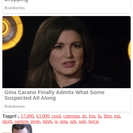
Tagged
|
,
17.000
,
63.000
,
cerul
,
cutremur
,
de
,
frig
,
în
,
liber
,
mii
,
morţi
,
oameni
,
peste
,
răniţi
,
și
,
siria
,
sub
,
sute
,
turcia