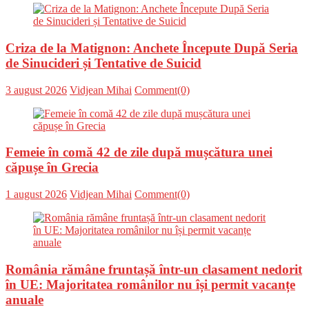
Criza de la Matignon: Anchete Începute După Seria
de Sinucideri și Tentative de Suicid
Posted
Author
3 august 2026
Vidjean Mihai
Comment(0)
on
Femeie în comă 42 de zile după mușcătura unei
căpușe în Grecia
Posted
Author
1 august 2026
Vidjean Mihai
Comment(0)
on
România rămâne fruntașă într-un clasament nedorit
în UE: Majoritatea românilor nu își permit vacanțe
anuale