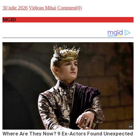
Posted
Author
30 iulie 2026
Vidjean Mihai
Comment(0)
on
MGID