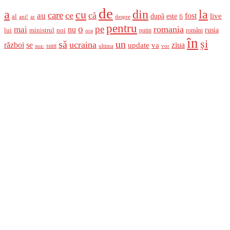
de
a
din
la
cu
care
ce
că
au
fost
live
după
este
al
fi
ani!
ar
despre
pentru
o
pe
romania
mai
nu
ministrul
rusia
lui
noi
români
putin
ora
în
și
un
să
ucraina
război
se
update
ziua
va
sunt
sua:
ultima
vor