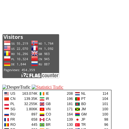
US
163.074K
IE
208
NL
114
CN
139.35K
IR
196
PT
104
PL
32.255K
GB
181
BD
101
SG
1.806K
VN
171
JM
100
RU
897
CO
164
GM
100
FR
658
CA
139
JP
98
RO
445
BR
130
TR
96