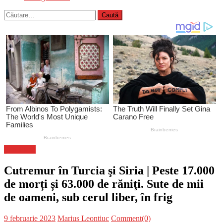
Caută
după:
Știri Flash
Cutremur în Turcia şi Siria | Peste 17.000
de morți și 63.000 de răniţi. Sute de mii
de oameni, sub cerul liber, în frig
Posted
Author
9 februarie 2023
Marius Leontiuc
Comment(0)