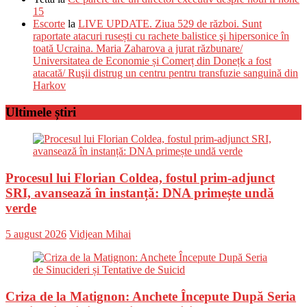
15
Escorte
la
LIVE UPDATE. Ziua 529 de război. Sunt
raportate atacuri rusești cu rachete balistice şi hipersonice în
toată Ucraina. Maria Zaharova a jurat răzbunare/
Universitatea de Economie și Comerț din Donețk a fost
atacată/ Ruşii distrug un centru pentru transfuzie sanguină din
Harkov
Ultimele știri
Procesul lui Florian Coldea, fostul prim-adjunct
SRI, avansează în instanță: DNA primește undă
verde
Posted
Author
5 august 2026
Vidjean Mihai
on
Criza de la Matignon: Anchete Începute După Seria