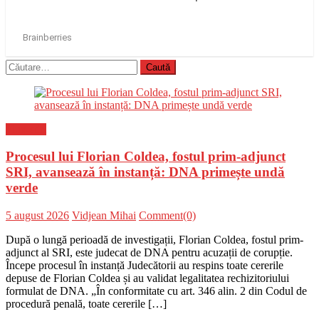
Caută
după:
Flux-stiri
Procesul lui Florian Coldea, fostul prim-adjunct
SRI, avansează în instanță: DNA primește undă
verde
Posted
Author
5 august 2026
Vidjean Mihai
Comment(0)
on
După o lungă perioadă de investigații, Florian Coldea, fostul prim-
adjunct al SRI, este judecat de DNA pentru acuzații de corupție.
Începe procesul în instanță Judecătorii au respins toate cererile
depuse de Florian Coldea și au validat legalitatea rechizitoriului
formulat de DNA. „În conformitate cu art. 346 alin. 2 din Codul de
procedură penală, toate cererile […]