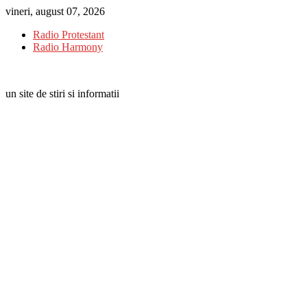
Skip
vineri, august 07, 2026
to
Radio Protestant
content
Radio Harmony
un site de stiri si informatii