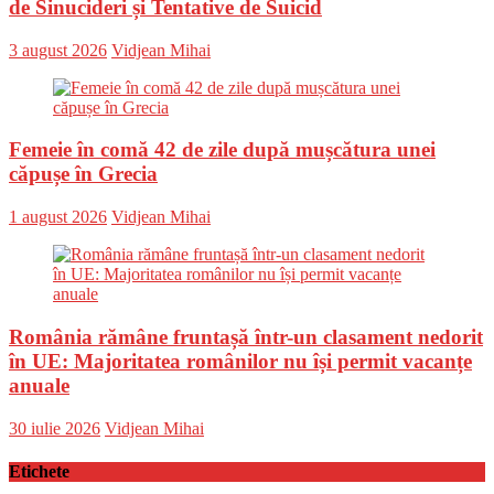
de Sinucideri și Tentative de Suicid
Posted
Author
3 august 2026
Vidjean Mihai
on
Femeie în comă 42 de zile după mușcătura unei
căpușe în Grecia
Posted
Author
1 august 2026
Vidjean Mihai
on
România rămâne fruntașă într-un clasament nedorit
în UE: Majoritatea românilor nu își permit vacanțe
anuale
Posted
Author
30 iulie 2026
Vidjean Mihai
on
Etichete