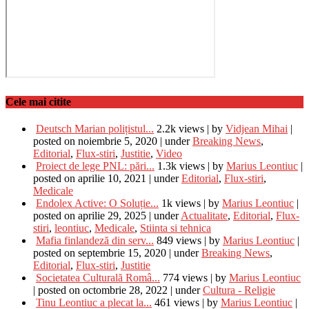
Cele mai citite
Deutsch Marian polițistul...
2.2k views
|
by
Vidjean Mihai
|
posted on noiembrie 5, 2020
|
under
Breaking News
,
Editorial
,
Flux-stiri
,
Justitie
,
Video
Proiect de lege PNL: pări...
1.3k views
|
by
Marius Leontiuc
|
posted on aprilie 10, 2021
|
under
Editorial
,
Flux-stiri
,
Medicale
Endolex Active: O Soluție...
1k views
|
by
Marius Leontiuc
|
posted on aprilie 29, 2025
|
under
Actualitate
,
Editorial
,
Flux-
stiri
,
leontiuc
,
Medicale
,
Stiinta si tehnica
Mafia finlandeză din serv...
849 views
|
by
Marius Leontiuc
|
posted on septembrie 15, 2020
|
under
Breaking News
,
Editorial
,
Flux-stiri
,
Justitie
Societatea Culturală Româ...
774 views
|
by
Marius Leontiuc
|
posted on octombrie 28, 2022
|
under
Cultura - Religie
Tinu Leontiuc a plecat la...
461 views
|
by
Marius Leontiuc
|