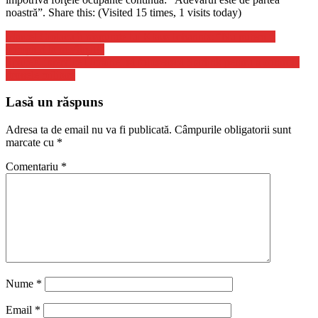
noastră”. Share this: (Visited 15 times, 1 visits today)
Navigare
Marcel Ciolacu îi răspunde lui Klaus Iohannis: “Nu putem fi
pompieri la nesfârșit!”
în
SpaceX interzice Ucrainei să folosească Starlink pentru a controla
articole
dronele militare
Lasă un răspuns
Adresa ta de email nu va fi publicată.
Câmpurile obligatorii sunt
marcate cu
*
Comentariu
*
Nume
*
Email
*