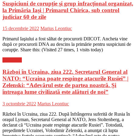
Suspiciuni de corupţie şi grup infracţional organizat,
la Primăria Iaşi | Primarul Chirica, sub control
judiciar 60 de zile
Posted
Author
15 decembrie 2022
Marius Leontiuc
on
Primarul Iaşiului a fost săltat de procurorii DIICOT. Ancheta vine
după ce procurorii DNA au descins la primărie pentru suspiciuni de
corupţie. Share this: (Visited 27 times, 1 visits today)
Știri Flash
Război în Ucraina, ziua 222. Secretarul General al
NATO: “Ucraina poate respinge atacurile Rusiei” |
Zelenski: “Adevărul este de partea noastră. Şi
întreaga lume civilizată este alături de noi”
Posted
Author
3 octombrie 2022
Marius Leontiuc
on
Război în Ucraina, ziua 222. După înfrângerea suferită de Rusia în
oraşul Lyman, Secretarul General al NATO, Jens Stoltenberg, a
declarat că “Ucraina poate respinge atacurile Rusiei”. Totodată,
preşedintele Ucrainei, Volodimir Zelenski, a anunţat că lupta
împotriva forţele ocupante continuă: “Adevărul este de partea