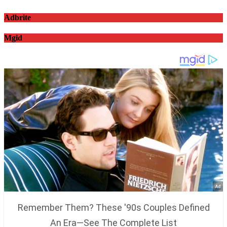
Adbrite
Mgid