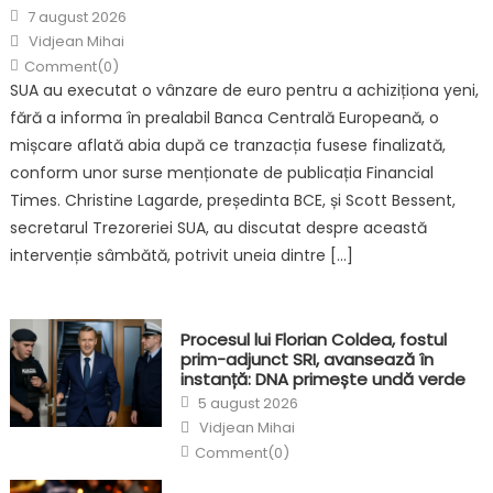
Posted
7 august 2026
on
Author
Vidjean Mihai
Comment(0)
SUA au executat o vânzare de euro pentru a achiziționa yeni,
fără a informa în prealabil Banca Centrală Europeană, o
mișcare aflată abia după ce tranzacția fusese finalizată,
conform unor surse menționate de publicația Financial
Times. Christine Lagarde, președinta BCE, și Scott Bessent,
secretarul Trezoreriei SUA, au discutat despre această
intervenție sâmbătă, potrivit uneia dintre […]
Procesul lui Florian Coldea, fostul
prim-adjunct SRI, avansează în
instanță: DNA primește undă verde
Posted
5 august 2026
on
Author
Vidjean Mihai
Comment(0)