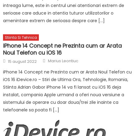
intreaga lume, este in centrul unei atentionari extrem de
serioase care aduce in atentia tuturor utilizatorilor o
amenintare extrem de serioasa despre care […]
Stiinta Si Tehnica
iPhone 14 Concept ne Prezinta cum ar Arata
Noul Telefon cu iOS 16
Author
Posted
Marius Leontiuc
15 august 2022
on
iPhone 14 Concept ne Prezinta cum ar Arata Noul Telefon cu
iOS 16 iDevice.ro – Stiri de Ultima Ora, Tehnologie, Romania,
Stiinta Adrian Gabor iPhone 14 va fi lansat cu iOS 16 deja
instalat, compania Apple urmand a oferi noua versiune a
sistemului de operare cu doar doua/trei zile inainte ca
telefoanele sa poata fi […]