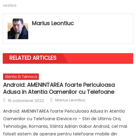
vestea
Marius Leontiuc
RELATED ARTICLES
Stiinta Si Tehnica
Android: AMENINTAREA foarte Periculoasa
Adusa in Atentia Oamenilor cu Telefoane
Author
Posted
Marius Leontiuc
15 octombrie 2022
on
Android: AMENINTAREA foarte Periculoasa Adusa in Atentia
Oamenilor cu Telefoane iDevice.ro – Stiri de Ultima Ora,
Tehnologie, Romania, Stiinta Adrian Gabor Android, cel mai
folosit sistem de operare pentru telefoane mobile din