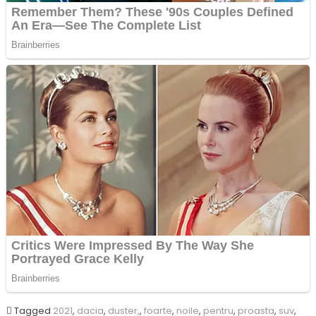
Tagged
2021
,
dacia
,
duster,
,
foarte
,
noile
,
pentru
,
proasta
,
suv
,