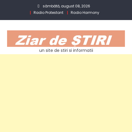
Skip
sâmbătă, august 08, 2026
to
Radio Protestant
Radio Harmony
content
un site de stiri si informatii