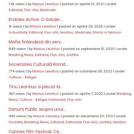
1.3k views
|
by
Marius Leontiuc
|
posted on aprilie 10, 2021
|
under
Editorial
,
Flux-stiri
,
Medicale
Endolex Active: O Soluție...
1k views
|
by
Marius Leontiuc
|
posted on aprilie 29, 2025
|
under
Actualitate
,
Editorial
,
Flux-stiri
,
leontiuc
,
Medicale
,
Stiinta si tehnica
Mafia finlandeză din serv...
849 views
|
by
Marius Leontiuc
|
posted on septembrie 15, 2020
|
under
Breaking News
,
Editorial
,
Flux-stiri
,
Justitie
Societatea Culturală Româ...
774 views
|
by
Marius Leontiuc
|
posted on octombrie 28, 2022
|
under
Cultura - Religie
Tinu Leontiuc a plecat la...
461 views
|
by
Marius Leontiuc
|
posted on aprilie 7, 2020
|
under
Breaking
News
,
Cultura - Religie
,
Eveniment
,
Flux-stiri
Denunț Public asupra unui...
440 views
|
by
Marius Leontiuc
|
posted on decembrie 20, 2021
|
under
Anchete
,
Breaking News
,
Editorial
,
Editoriale
,
Flux-stiri
,
Justitie
,
leontiuc
Cannes Film Festival: Ce...