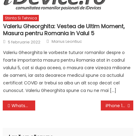
Stiinta Si Tehnica
Valeriu Gheorghita: Vestea de Ultim Moment,
Masura pentru Romania in Valul 5
Author
Posted
Marius Leontiuc
5 februarie 2022
on
Valeriu Gheorghita le vorbeste tuturor romanilor despre o
foarte importanta masura pentru Romania atat in cadrul
valului 5, cat si dupa aceea, o masura care vizeaza milioane
de oameni, iar asta deoarece medicul spune ca actualul
certificat COVID ar trebui sa aiba un alt scop decat cel
cunoscut. Valeriu Gheorghita spune ca nu ne mai […]
Navigare
WhatsApp: Schimbari ASCUNSE in Telefoanele iPhone, Android
iPhone 13: Primul HANDS-ON VIDEO cu care Apple Uimeste Lumea
în
articole