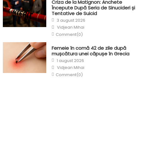
Criza de la Matignon: Anchete
Începute După Seria de Sinucideri și
Tentative de Suicid
Posted
3 august 2026
on
Author
Vidjean Mihai
Comment(0)
Femeie în comă 42 de zile după
mușcătura unei căpușe în Grecia
Posted
1 august 2026
on
Author
Vidjean Mihai
Comment(0)