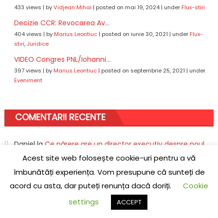
433 views
|
by
Vidjean Mihai
|
posted on mai 19, 2024
|
under
Flux-stiri
Decizie CCR: Revocarea Av...
404 views
|
by
Marius Leontiuc
|
posted on iunie 30, 2021
|
under
Flux-
stiri
,
Juridice
VIDEO Congres PNL/Iohanni...
397 views
|
by
Marius Leontiuc
|
posted on septembrie 25, 2021
|
under
Eveniment
COMENTARII RECENTE
Daniel
la
Ce părere are un director executiv despre noul
Acest site web folosește cookie-uri pentru a vă
iPhone 15
îmbunătăți experiența. Vom presupune că sunteți de
Eses
la
LIVE UPDATE. Ziua 621 de război. O explozie uriașă a
acord cu asta, dar puteți renunța dacă doriți.
Cookie
avut loc în sudul Ucrainei/ Aproximativ 200 de vehicule
settings
ACCEPT
blindate rusești au fost distruse în timpul bătăliilor dintr-