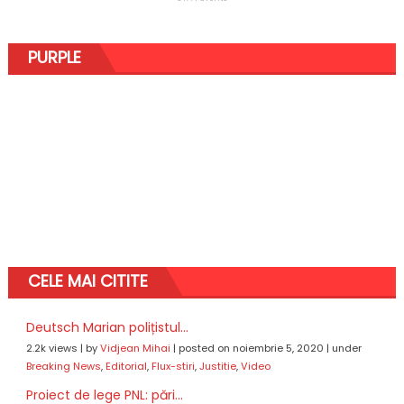
PURPLE
CELE MAI CITITE
Deutsch Marian polițistul...
2.2k views
|
by
Vidjean Mihai
|
posted on noiembrie 5, 2020
|
under
Breaking News
,
Editorial
,
Flux-stiri
,
Justitie
,
Video
Proiect de lege PNL: pări...