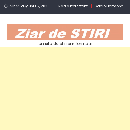
Skip
vineri, august 07, 2026
Radio Protestant
Radio Harmony
to
content
un site de stiri si informatii