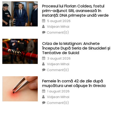
Procesul lui Florian Coldea, fostul
prim-adjunct SRI, avansează în
instanță: DNA primește undă verde
Posted
5 august 2026
on
Author
Vidjean Mihai
Comment(0)
Criza de la Matignon: Anchete
Începute După Seria de Sinucideri și
Tentative de Suicid
Posted
3 august 2026
on
Author
Vidjean Mihai
Comment(0)
Femeie în comă 42 de zile după
mușcătura unei căpușe în Grecia
Posted
1 august 2026
on
Author
Vidjean Mihai
Comment(0)