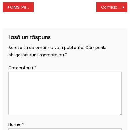
Navigare
OMS: Pericolul INGRIJORATOR si o Atentionare pentru Toate Tarile
Comisia Europeana: Din 2035 Toate Masinile Nou Inmatriculate Trebuie sa fie cu Zero Emisii
în
articole
Lasă un răspuns
Adresa ta de email nu va fi publicată.
Câmpurile
obligatorii sunt marcate cu
*
Comentariu
*
Nume
*