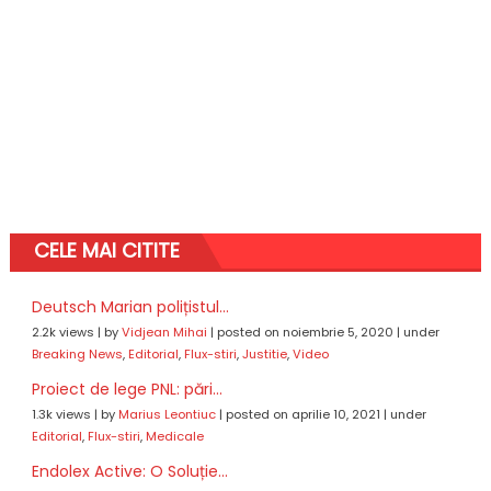
CELE MAI CITITE
Deutsch Marian polițistul...
2.2k views
|
by
Vidjean Mihai
|
posted on noiembrie 5, 2020
|
under
Breaking News
,
Editorial
,
Flux-stiri
,
Justitie
,
Video
Proiect de lege PNL: pări...
1.3k views
|
by
Marius Leontiuc
|
posted on aprilie 10, 2021
|
under
Editorial
,
Flux-stiri
,
Medicale
Endolex Active: O Soluție...