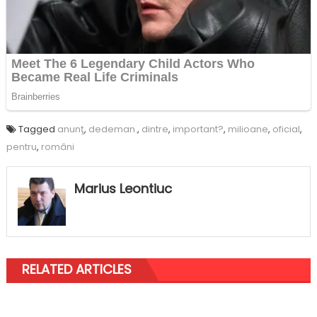
Tagged
anunţ
,
dedeman.
,
dintre
,
important?
,
milioane
,
oficial
,
pentru
,
români
Marius Leontiuc
RELATED ARTICLES