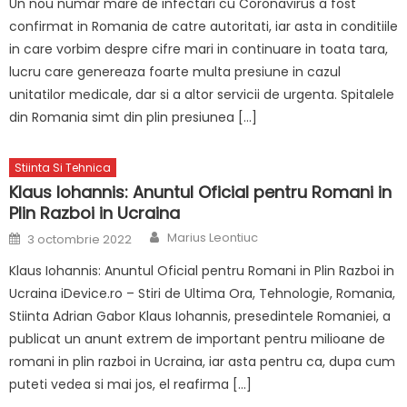
Un nou numar mare de infectari cu Coronavirus a fost
confirmat in Romania de catre autoritati, iar asta in conditiile
in care vorbim despre cifre mari in continuare in toata tara,
lucru care genereaza foarte multa presiune in cazul
unitatilor medicale, dar si a altor servicii de urgenta. Spitalele
din Romania simt din plin presiunea […]
Stiinta Si Tehnica
Klaus Iohannis: Anuntul Oficial pentru Romani in
Plin Razboi in Ucraina
Author
Posted
Marius Leontiuc
3 octombrie 2022
on
Klaus Iohannis: Anuntul Oficial pentru Romani in Plin Razboi in
Ucraina iDevice.ro – Stiri de Ultima Ora, Tehnologie, Romania,
Stiinta Adrian Gabor Klaus Iohannis, presedintele Romaniei, a
publicat un anunt extrem de important pentru milioane de
romani in plin razboi in Ucraina, iar asta pentru ca, dupa cum
puteti vedea si mai jos, el reafirma […]