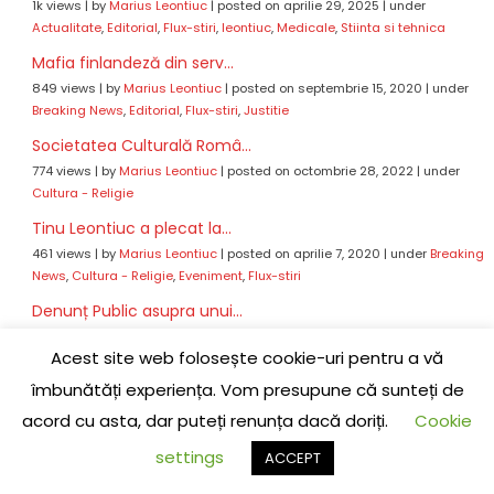
1k views
|
by
Marius Leontiuc
|
posted on aprilie 29, 2025
|
under
Actualitate
,
Editorial
,
Flux-stiri
,
leontiuc
,
Medicale
,
Stiinta si tehnica
Mafia finlandeză din serv...
849 views
|
by
Marius Leontiuc
|
posted on septembrie 15, 2020
|
under
Breaking News
,
Editorial
,
Flux-stiri
,
Justitie
Societatea Culturală Româ...
774 views
|
by
Marius Leontiuc
|
posted on octombrie 28, 2022
|
under
Cultura - Religie
Tinu Leontiuc a plecat la...
461 views
|
by
Marius Leontiuc
|
posted on aprilie 7, 2020
|
under
Breaking
News
,
Cultura - Religie
,
Eveniment
,
Flux-stiri
Denunț Public asupra unui...
440 views
|
by
Marius Leontiuc
|
posted on decembrie 20, 2021
|
under
Acest site web folosește cookie-uri pentru a vă
Anchete
,
Breaking News
,
Editorial
,
Editoriale
,
Flux-stiri
,
Justitie
,
leontiuc
îmbunătăți experiența. Vom presupune că sunteți de
Cannes Film Festival: Ce...
acord cu asta, dar puteți renunța dacă doriți.
Cookie
433 views
|
by
Vidjean Mihai
|
posted on mai 19, 2024
|
under
Flux-stiri
Decizie CCR: Revocarea Av...
settings
ACCEPT
404 views
|
by
Marius Leontiuc
|
posted on iunie 30, 2021
|
under
Flux-