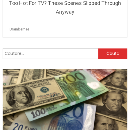
Caută
după: