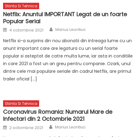
Stiinta Si Tehnica
Netflix: Anuntul IMPORTANT Legat de un foarte
Popular Serial
Author
Posted
Marius Leontiuc
4 octombrie 2021
on
Netflix si-a surprins din nou abonatii din intreaga lume cu un
anunt important care are legatura cu un serial foarte
popular si asteptat de catre multa lume, iar asta in conditiile
in care 2021 a fost un an greu pentru companie. Ozark, unul
dintre cele mai populare seriale din cadrul Netflix, are primul
trailer oficial […]
Stiinta Si Tehnica
Coronavirus Romania: Numarul Mare de
Infectari din 2 Octombrie 2021
Author
Posted
Marius Leontiuc
2 octombrie 2021
on