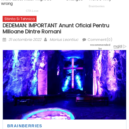
Stiinta Si Tehnica
DEDEMAN: IMPORTANT Anunt Oficial Pentru
Milioane Dintre Romani
Posted
Author
31 octombrie 2022
Marius Leontiuc
Comment(0)
on