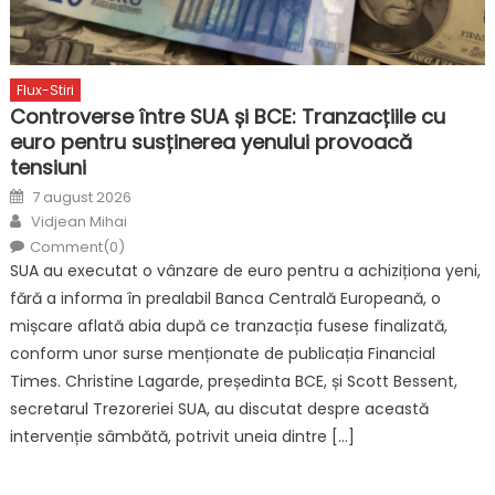
Flux-Stiri
Controverse între SUA și BCE: Tranzacțiile cu
euro pentru susținerea yenului provoacă
tensiuni
Posted
7 august 2026
on
Author
Vidjean Mihai
Comment(0)
SUA au executat o vânzare de euro pentru a achiziționa yeni,
fără a informa în prealabil Banca Centrală Europeană, o
mișcare aflată abia după ce tranzacția fusese finalizată,
conform unor surse menționate de publicația Financial
Times. Christine Lagarde, președinta BCE, și Scott Bessent,
secretarul Trezoreriei SUA, au discutat despre această
intervenție sâmbătă, potrivit uneia dintre […]