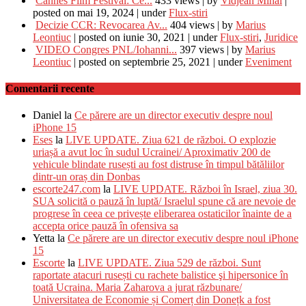
Cannes Film Festival: Ce...
433 views
|
by
Vidjean Mihai
|
posted on mai 19, 2024
|
under
Flux-stiri
Decizie CCR: Revocarea Av...
404 views
|
by
Marius
Leontiuc
|
posted on iunie 30, 2021
|
under
Flux-stiri
,
Juridice
VIDEO Congres PNL/Iohanni...
397 views
|
by
Marius
Leontiuc
|
posted on septembrie 25, 2021
|
under
Eveniment
Comentarii recente
Daniel
la
Ce părere are un director executiv despre noul
iPhone 15
Eses
la
LIVE UPDATE. Ziua 621 de război. O explozie
uriașă a avut loc în sudul Ucrainei/ Aproximativ 200 de
vehicule blindate rusești au fost distruse în timpul bătăliilor
dintr-un oraș din Donbas
escorte247.com
la
LIVE UPDATE. Război în Israel, ziua 30.
SUA solicită o pauză în luptă/ Israelul spune că are nevoie de
progrese în ceea ce privește eliberarea ostaticilor înainte de a
accepta orice pauză în ofensiva sa
Yetta
la
Ce părere are un director executiv despre noul iPhone
15
Escorte
la
LIVE UPDATE. Ziua 529 de război. Sunt
raportate atacuri rusești cu rachete balistice şi hipersonice în
toată Ucraina. Maria Zaharova a jurat răzbunare/
Universitatea de Economie și Comerț din Donețk a fost