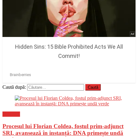
Caută după:
Flux-stiri
Procesul lui Florian Coldea, fostul prim-adjunct
SRI, avansează în instanță: DNA primește undă