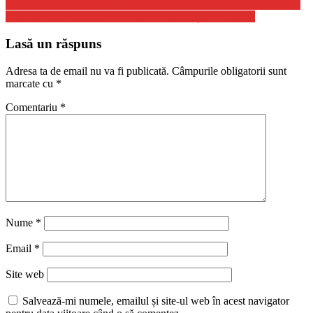
Memorialul Holocaustului Yad Vashem condamnă invazia lui Putin
asupra Ucrainei: Respingem cu fermitate acțiunile Rusiei
Lasă un răspuns
Adresa ta de email nu va fi publicată.
Câmpurile obligatorii sunt
marcate cu
*
Comentariu
*
Nume
*
Email
*
Site web
Salvează-mi numele, emailul și site-ul web în acest navigator