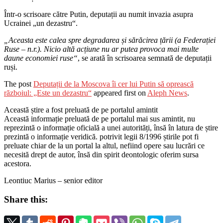
Într-o scrisoare către Putin, deputații au numit invazia asupra
Ucrainei „un dezastru“.
„Aceasta este calea spre degradarea și sărăcirea țării (a Federației
Ruse – n.r.). Nicio altă acțiune nu ar putea provoca mai multe
daune economiei ruse“
, se arată în scrisoarea semnată de deputații
ruși.
The post
Deputații de la Moscova îi cer lui Putin să oprească
războiul: „Este un dezastru“
appeared first on
Aleph News
.
Această știre a fost preluată de pe portalul amintit
Această informație preluată de pe portalul mai sus amintit, nu
reprezintă o informație oficială a unei autorități, însă în latura de știre
prezintă o informație veridică. potrivit legii 8/1996 știrile pot fi
preluate chiar de la un portal la altul, nefiind opere sau lucrări ce
necesită drept de autor, însă din spirit deontologic oferim sursa
acestora.
Leontiuc Marius – senior editor
Share this: