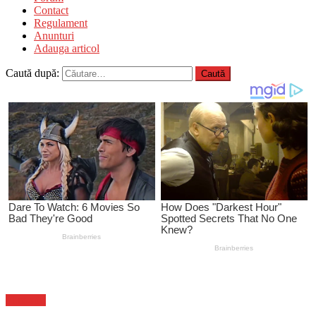
Contact
Regulament
Anunturi
Adauga articol
Caută după:
Flux-stiri