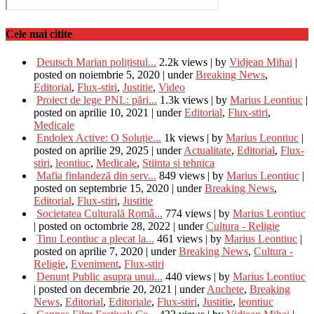
Cele mai citite
Deutsch Marian polițistul...
2.2k views
|
by
Vidjean Mihai
|
posted on noiembrie 5, 2020
|
under
Breaking News
,
Editorial
,
Flux-stiri
,
Justitie
,
Video
Proiect de lege PNL: pări...
1.3k views
|
by
Marius Leontiuc
|
posted on aprilie 10, 2021
|
under
Editorial
,
Flux-stiri
,
Medicale
Endolex Active: O Soluție...
1k views
|
by
Marius Leontiuc
|
posted on aprilie 29, 2025
|
under
Actualitate
,
Editorial
,
Flux-
stiri
,
leontiuc
,
Medicale
,
Stiinta si tehnica
Mafia finlandeză din serv...
849 views
|
by
Marius Leontiuc
|
posted on septembrie 15, 2020
|
under
Breaking News
,
Editorial
,
Flux-stiri
,
Justitie
Societatea Culturală Româ...
774 views
|
by
Marius Leontiuc
|
posted on octombrie 28, 2022
|
under
Cultura - Religie
Tinu Leontiuc a plecat la...
461 views
|
by
Marius Leontiuc
|
posted on aprilie 7, 2020
|
under
Breaking News
,
Cultura -
Religie
,
Eveniment
,
Flux-stiri
Denunț Public asupra unui...
440 views
|
by
Marius Leontiuc
|
posted on decembrie 20, 2021
|
under
Anchete
,
Breaking
News
,
Editorial
,
Editoriale
,
Flux-stiri
,
Justitie
,
leontiuc