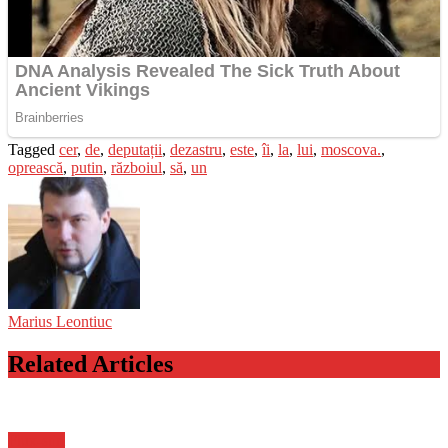
Tagged
cer
,
de
,
deputații
,
dezastru
,
este
,
îi
,
la
,
lui
,
moscova.
,
oprească
,
putin
,
războiul
,
să
,
un
Marius Leontiuc
Related Articles
Flux-stiri