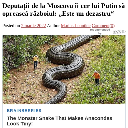
Deputații de la Moscova îi cer lui Putin să
oprească războiul: „Este un dezastru“
Posted on
2 martie 2022
Author
Marius Leontiuc
Comment(0)