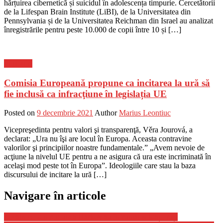
hărțuirea cibernetică și suicidul în adolescența timpurie. Cercetătorii
de la Lifespan Brain Institute (LiBI), de la Universitatea din
Pennsylvania și de la Universitatea Reichman din Israel au analizat
înregistrările pentru peste 10.000 de copii între 10 și […]
Flux-stiri
Comisia Europeană propune ca incitarea la ură să
fie inclusă ca infracţiune în legislația UE
Posted on
9 decembrie 2021
Author
Marius Leontiuc
Vicepreşedinta pentru valori şi transparenţă, Věra Jourová, a
declarat: „Ura nu îşi are locul în Europa. Aceasta contravine
valorilor şi principiilor noastre fundamentale.” „Avem nevoie de
acţiune la nivelul UE pentru a ne asigura că ura este incriminată în
acelaşi mod peste tot în Europa”. Ideologiile care stau la baza
discursului de incitare la ură […]
Navigare în articole
Localnicii din regiunea Harkov au înfruntat soldații ruși