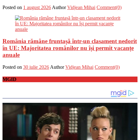
Posted on
1 august 2026
Author
Vidjean Mihai
Comment(0)
România rămâne fruntașă într-un clasament nedorit
în UE: Majoritatea românilor nu își permit vacanțe
anuale
Posted on
30 iulie 2026
Author
Vidjean Mihai
Comment(0)
MGID