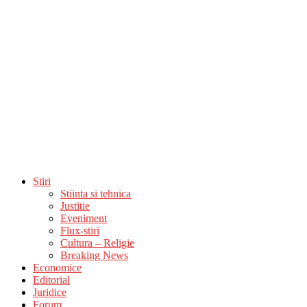
Stiri
Stiinta si tehnica
Justitie
Eveniment
Flux-stiri
Cultura – Religie
Breaking News
Economice
Editorial
Juridice
Forum