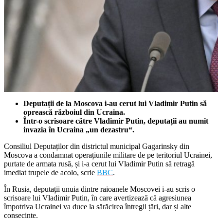
Deputații de la Moscova i-au cerut lui Vladimir Putin să
oprească războiul din Ucraina.
Într-o scrisoare către Vladimir Putin, deputații au numit
invazia în Ucraina „un dezastru“.
Consiliul Deputaților din districtul municipal Gagarinsky din
Moscova a condamnat operațiunile militare de pe teritoriul Ucrainei,
purtate de armata rusă, și i-a cerut lui Vladimir Putin să retragă
imediat trupele de acolo, scrie
BBC
.
În Rusia, deputații unuia dintre raioanele Moscovei i-au scris o
scrisoare lui Vladimir Putin, în care avertizează că agresiunea
împotriva Ucrainei va duce la sărăcirea întregii țări, dar și alte
consecințe.