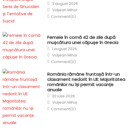
Posted
3 august 2026
on
Author
Vidjean Mihai
Comment(0)
Femeie în comă 42 de zile după
mușcătura unei căpușe în Grecia
Posted
1 august 2026
on
Author
Vidjean Mihai
Comment(0)
România rămâne fruntașă într-un
clasament nedorit în UE: Majoritatea
românilor nu își permit vacanțe
anuale
Posted
30 iulie 2026
on
Author
Vidjean Mihai
Comment(0)