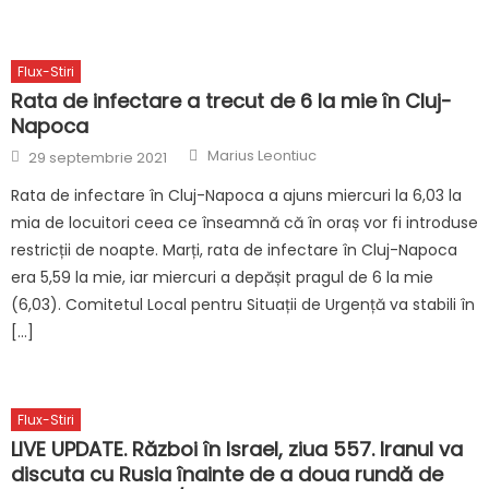
Flux-Stiri
Rata de infectare a trecut de 6 la mie în Cluj-
Napoca
Author
Posted
Marius Leontiuc
29 septembrie 2021
on
Rata de infectare în Cluj-Napoca a ajuns miercuri la 6,03 la
mia de locuitori ceea ce înseamnă că în oraș vor fi introduse
restricții de noapte. Marți, rata de infectare în Cluj-Napoca
era 5,59 la mie, iar miercuri a depășit pragul de 6 la mie
(6,03). Comitetul Local pentru Situații de Urgență va stabili în
[…]
Flux-Stiri
LIVE UPDATE. Război în Israel, ziua 557. Iranul va
discuta cu Rusia înainte de a doua rundă de