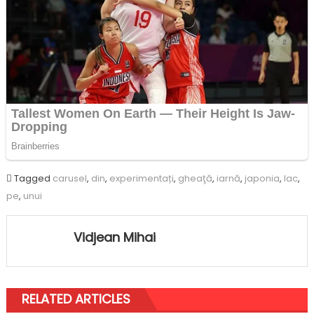
Tagged
carusel
,
din
,
experimentați
,
gheaţă
,
iarnă
,
japonia
,
lac
,
pe
,
unui
Vidjean Mihai
RELATED ARTICLES