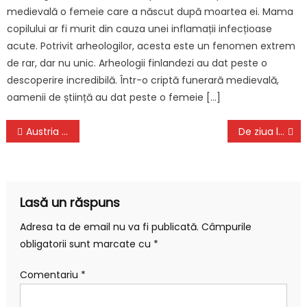
medievală o femeie care a născut după moartea ei. Mama
copilului ar fi murit din cauza unei inflamații infecțioase
acute. Potrivit arheologilor, acesta este un fenomen extrem
de rar, dar nu unic. Arheologii finlandezi au dat peste o
descoperire incredibilă. Într-o criptă funerară medievală,
oamenii de știință au dat peste o femeie […]
Navigare
Austria îşi menţine veto-ul în privinţa extinderii Schengen, afirmă cancelarul Nehammer
De ziua lalelelor, 200.000 de flori au fost oferite, gratis, la Amsterdam
în
articole
Lasă un răspuns
Adresa ta de email nu va fi publicată.
Câmpurile
obligatorii sunt marcate cu
*
Comentariu
*