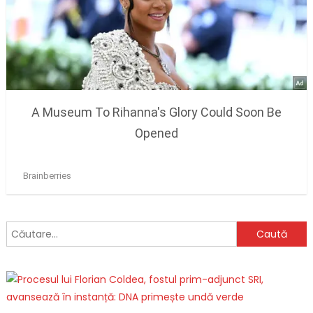
Caută
după: