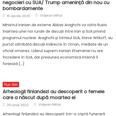
negocieri cu SUA/ Trump amenință din nou cu
bombardamente
Author
Posted
Vidjean Mihai
15 aprilie 2025
on
Ministrul iranian de externe Abbas Araghchi va vizita Rusia
înaintea unei noi runde de discuții între Iran și SUA privind
programul nuclear. Araghchi și trimisul SUA, Steve Witkoff, au
purtat sâmbătă discuții indirecte în Oman, mediate de un
oficial omanez. Liderul suprem iranian Khamenei nu are
încredere în SUA, dar presiunea economică internă îl
forțează […]
Flux-Stiri
Arheologii finlandezi au descoperit o femeie
care a născut după moartea ei
Author
Posted
Vidjean Mihai
25 iunie 2022
on
Arheologii finlandezi au descoperit într-o criptă funerară