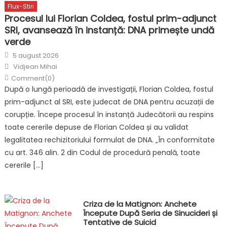
Flux-Stiri
Procesul lui Florian Coldea, fostul prim-adjunct
SRI, avansează în instanță: DNA primește undă
verde
Posted
5 august 2026
on
Author
Vidjean Mihai
Comment(0)
După o lungă perioadă de investigații, Florian Coldea, fostul
prim-adjunct al SRI, este judecat de DNA pentru acuzații de
corupție. Începe procesul în instanță Judecătorii au respins
toate cererile depuse de Florian Coldea și au validat
legalitatea rechizitoriului formulat de DNA. „În conformitate
cu art. 346 alin. 2 din Codul de procedură penală, toate
cererile […]
Criza de la Matignon: Anchete
Începute După Seria de Sinucideri și
Tentative de Suicid