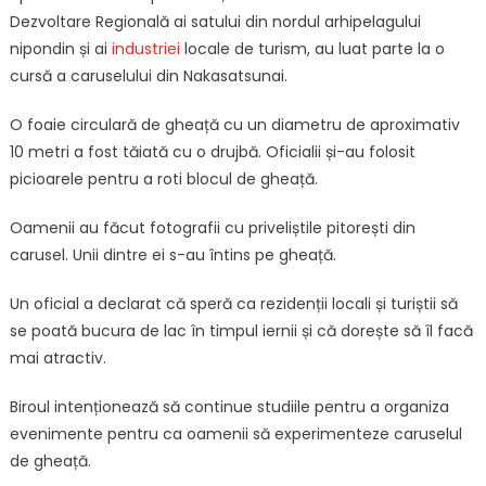
Dezvoltare Regională ai satului din nordul arhipelagului
nipondin și ai
industriei
locale de turism, au luat parte la o
cursă a caruselului din Nakasatsunai.
O foaie circulară de gheață cu un diametru de aproximativ
10 metri a fost tăiată cu o drujbă. Oficialii și-au folosit
picioarele pentru a roti blocul de gheață.
Oamenii au făcut fotografii cu priveliștile pitorești din
carusel. Unii dintre ei s-au întins pe gheață.
Un oficial a declarat că speră ca rezidenții locali și turiștii să
se poată bucura de lac în timpul iernii și că dorește să îl facă
mai atractiv.
Biroul intenționează să continue studiile pentru a organiza
evenimente pentru ca oamenii să experimenteze caruselul
de gheață.