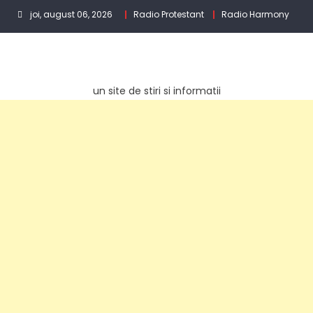
Skip
joi, august 06, 2026
Radio Protestant
Radio Harmony
to
content
un site de stiri si informatii