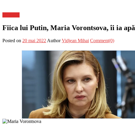
Flux-stiri
Fiica lui Putin, Maria Vorontsova, îi ia apă
Posted on
20 mai 2022
Author
Vidjean Mihai
Comment(0)