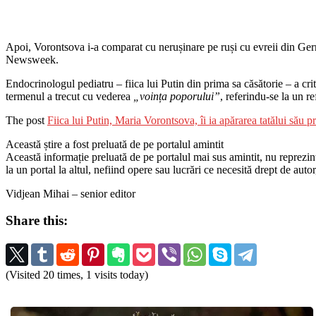
Apoi, Vorontsova i-a comparat cu nerușinare pe ruși cu evreii din Ge
Newsweek.
Endocrinologul pediatru – fiica lui Putin din prima sa căsătorie – a cri
termenul a trecut cu vederea
„voința poporului”
, referindu-se la un r
The post
Fiica lui Putin, Maria Vorontsova, îi ia apărarea tatălui său p
Această știre a fost preluată de pe portalul amintit
Această informație preluată de pe portalul mai sus amintit, nu reprezintă 
la un portal la altul, nefiind opere sau lucrări ce necesită drept de auto
Vidjean Mihai – senior editor
Share this:
(Visited 20 times, 1 visits today)