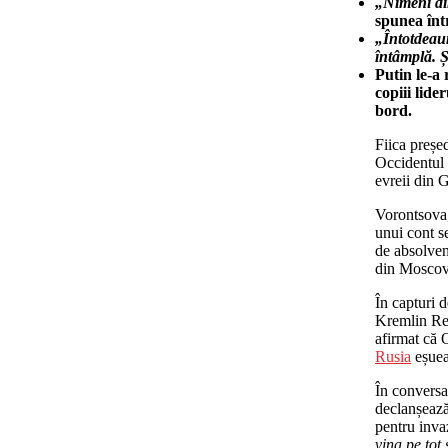
„Nimeni di
spunea înt
„Întotdeaun
întâmplă. Ș
Putin le-a 
copiii lide
bord.
Fiica preșe
Occidentul 
evreii din G
Vorontsova, 
unui cont s
de absolven
din Moscova
În capturi d
Kremlin Rep
afirmat că 
Rusia
eșuea
În convers
declanșează 
pentru inva
vina pe tot