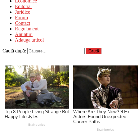
Economice
Editorial
Juridice
Forum
Contact
Regulament
Anunturi
Adauga articol
Caută după: