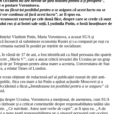
n Occident nu are nevoie de țara noastră pentru a fi prosperă”
,
r-o postare Vorontsova.
a au făcut tot posibilul pentru a se asigura că acest lucru nu se
i vor continua să facă acest lucru”
, ar fi spus ea.
recunoscut rareori pe cele două fiice, despre care se crede că sunt
rului rus și ai fostei sale soții, Lyudmila Putin, o fostă însoțitoare de
dintelui Vladimir Putin, Maria Vorontsova, a acuzat SUA și
că încearcă să submineze economia Rusiei și i-a comparat pe ruși cu
ermania nazistă în postări pe rețelele de socializare.
în vârstă de 37 de ani, a fost identificată ca fiind persoana din spatele
ecret
„Maria V”
, care a atacat criticii invaziei din Ucraina pe un grup
ți de pe Telegram pentru alma mater a acesteia, Universitatea de Stat
, a relatat Times of London.
e ecran obținute de redactorul-șef al publicației rusești de știri anti-
ublic, fiica cea mare a lui Putin a apărat acțiunile Moscovei și a
Occidentul a făcut
„
întotdeauna tot posibilul pentru a se asigura”
că
ză.
ația despre Ucraina, Vorontsova a menționat, de asemenea, cum SUA
războaie și a criticat comentariile despre responsabilitatea tatălui său
zie.
„Ce naivitate. Astea sunt vorbe de copii”
, ar fi spus ea.
„A da
 și a pune toată responsabilitatea pe o singură persoană este același