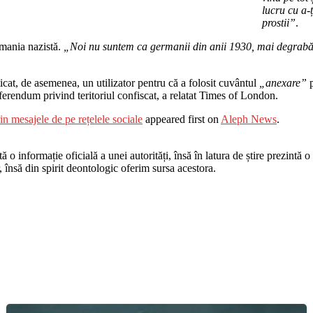
lucru cu a-
prostii”
.
rmania nazistă.
„Noi nu suntem ca germanii din anii 1930, mai degrabă 
ticat, de asemenea, un utilizator pentru că a folosit cuvântul
„anexare”
p
eferendum privind teritoriul confiscat, a relatat Times of London.
rin mesajele de pe rețelele sociale
appeared first on
Aleph News
.
o informație oficială a unei autorități, însă în latura de știre prezintă o i
r, însă din spirit deontologic oferim sursa acestora.