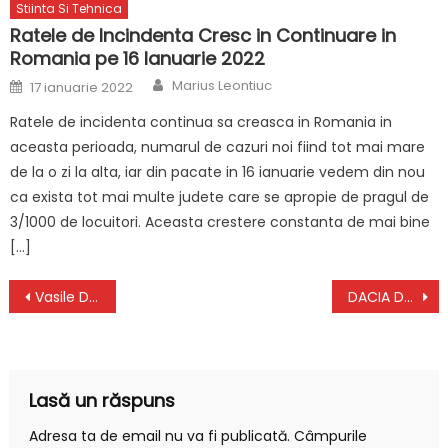
Stiinta Si Tehnica
Ratele de Incindenta Cresc in Continuare in
Romania pe 16 Ianuarie 2022
Author
Posted
Marius Leontiuc
17 ianuarie 2022
on
Ratele de incidenta continua sa creasca in Romania in
aceasta perioada, numarul de cazuri noi fiind tot mai mare
de la o zi la alta, iar din pacate in 16 ianuarie vedem din nou
ca exista tot mai multe judete care se apropie de pragul de
3/1000 de locuitori. Aceasta crestere constanta de mai bine
[…]
Navigare
Vasile Dincu: Anuntul Important privind Masura Luata de NATO pentru Romania
DACIA Duster 3: Problemele MAJORE pentru SUV chiar Inainte de Lansare
în
articole
Lasă un răspuns
Adresa ta de email nu va fi publicată.
Câmpurile