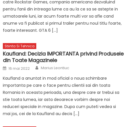
catre Rockstar Games, compania americana dezvaluind
pentru fanii din intreaga lume ca au la ce sa se astepte in
urmatoarele luni, iar acum foarte multi vor sa afle cand
anume va fi publicat si primul trailer pentru noul titlu foarte,
foarte interesant. GTA 6 […]
Stiinta Si Tehnica
Kaufland: Decizia IMPORTANTA privind Produsele
din Toate Magazinele
Author
Posted
Marius Leontiuc
16 mai 2022
on
Kaufland a anuntat in mod oficial o noua schimbare
importanta pe care o face pentru clientii sai din toata
Romania in aceasta perioada, una despre care ar trebui sa
stie toata lumea, iar asta deoarece vorbim despre noi
reduceri speciale in magazine. Dupa cum puteti vedea si
mai jos, cei de la Kaufland au decis […]