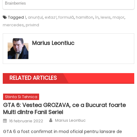
Tagged
1
,
anunțul
,
extaz!
,
formulă
,
hamilton
,
în
,
lewis
,
major
,
mercedes
,
privind
Marius Leontiuc
RELATED ARTICLES
Stiinta Si Tehnica
GTA 6: Vestea GROZAVA, ce a Bucurat foarte
Multi dintre Fanii Seriei
Author
Posted
Marius Leontiuc
16 februarie 2022
on
GTA 6 a fost confirmat in mod oficial pentru lansare de