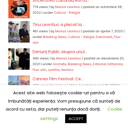
Societatea Culturală Româ...
774 views
|
by
Marius Leontiuc
|
posted on octombrie 28,
2022
|
under
Cultura - Religie
Tinu Leontiuc a plecat la...
461 views
|
by
Marius Leontiuc
|
posted on aprilie 7, 2020
|
under
Breaking News
,
Cultura - Religie
,
Eveniment
,
Flux-
stiri
Denunț Public asupra unui...
440 views
|
by
Marius Leontiuc
|
posted on decembrie 20,
2021
|
under
Anchete
,
Breaking News
,
Editorial
,
Editoriale
,
Flux-stiri
,
Justitie
,
leontiuc
Cannes Film Festival: Ce...
433 views
|
by
Vidjean Mihai
|
posted on mai 19, 2024
|
under
Flux-stiri
Acest site web folosește cookie-uri pentru a vă
îmbunătăți experiența. Vom presupune că sunteți de
Decizie CCR: Revocarea Av...
acord cu asta, dar puteți renunța dacă doriți.
Cookie
404 views
|
by
Marius Leontiuc
|
posted on iunie 30, 2021
|
under
Flux-stiri
,
Juridice
settings
ACCEPT
VIDEO Congres PNL/Iohanni...