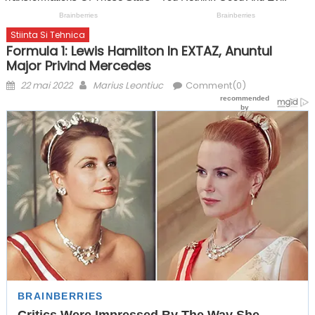
Stiinta Si Tehnica
Formula 1: Lewis Hamilton In EXTAZ, Anuntul
Major Privind Mercedes
Posted
Author
22 mai 2022
Marius Leontiuc
Comment(0)
on