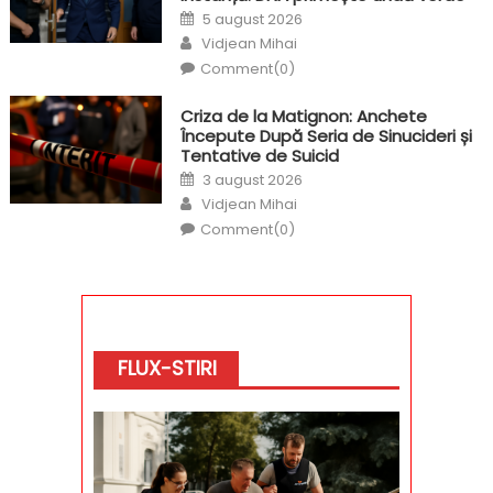
Posted
5 august 2026
on
Author
Vidjean Mihai
Comment(0)
Criza de la Matignon: Anchete
Începute După Seria de Sinucideri și
Tentative de Suicid
Posted
3 august 2026
on
Author
Vidjean Mihai
Comment(0)