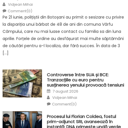
on
Author
Vidjean Mihai
Comment(0)
Pe 21 iunie, polițiștii din Botoșani au primit o sesizare cu privire
la dispariția unui bărbat de 48 de ani din comuna Vârfu
Câmpului, care nu mai luase contact cu familia sa din luna
aprilie. Forțele de ordine au desfășurat mai multe săptămâni
de căutări pentru a-l localiza, dar fără succes. În data de 3
[…]
Controverse între SUA și BCE:
Tranzacțiile cu euro pentru
susținerea yenului provoacă tensiuni
Posted
7 august 2026
on
Author
Vidjean Mihai
Comment(0)
Procesul lui Florian Coldea, fostul
prim-adjunct SRI, avansează în
instanță: DNA primește undă verde