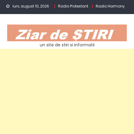
Skip
luni, august 10, 2026
Radio Protestant
Radio Harmony
to
content
un site de stiri si informatii