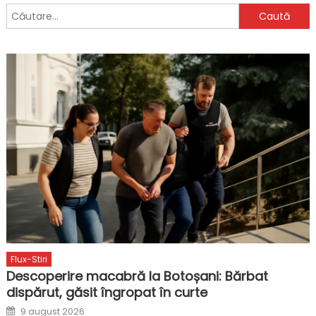
Caută
după:
Flux-Stiri
Descoperire macabră la Botoșani: Bărbat
dispărut, găsit îngropat în curte
Posted
9 august 2026