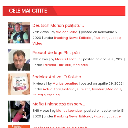
CELE MAI CITITE
Deutsch Marian polițistul...
2.2k views
|
by
Vidjean Mihai
|
posted on noiembrie 5,
2020
|
under
Breaking News
,
Editorial
,
Flux-stiri
,
Justitie
,
Video
Proiect de lege PNL: pări...
1.3k views
|
by
Marius Leontiuc
|
posted on aprilie 10, 2021
|
under
Editorial
,
Flux-stiri
,
Medicale
Endolex Active: O Soluție...
1k views
|
by
Marius Leontiuc
|
posted on aprilie 29, 2025
|
under
Actualitate
,
Editorial
,
Flux-stiri
,
leontiuc
,
Medicale
,
Stiinta si tehnica
Mafia finlandeză din serv...
849 views
|
by
Marius Leontiuc
|
posted on septembrie 15,
2020
|
under
Breaking News
,
Editorial
,
Flux-stiri
,
Justitie