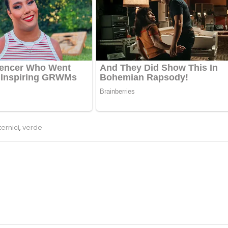
ernici
,
verde