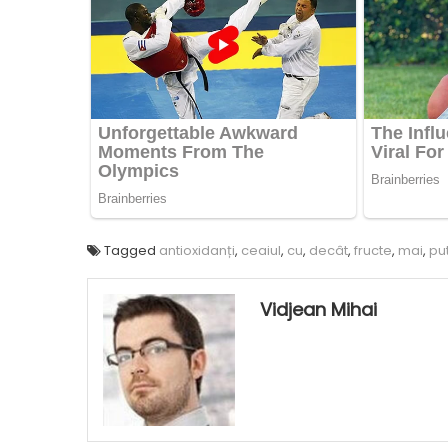
Tagged
antioxidanți
,
ceaiul
,
cu
,
decât
,
fructe
,
mai
,
put
Vidjean Mihai