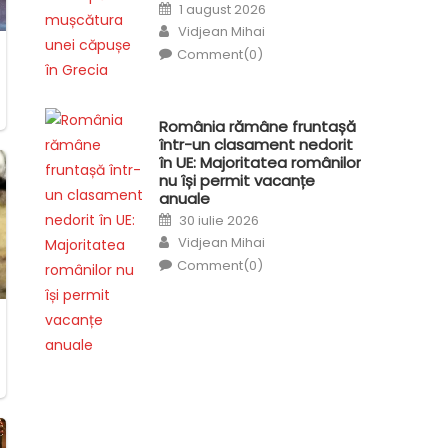
Posted
1 august 2026
on
Author
Vidjean Mihai
Comment(0)
România rămâne fruntașă
într-un clasament nedorit
în UE: Majoritatea românilor
nu își permit vacanțe
anuale
Posted
30 iulie 2026
on
Author
Vidjean Mihai
Comment(0)