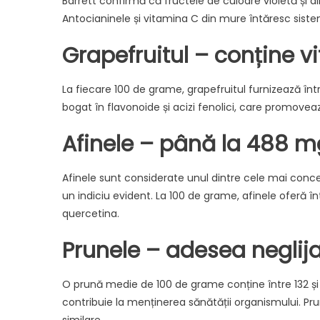
Barrett confirmă că fructele de culoare violetă și al
Antocianinele și vitamina C din mure întăresc sistem
Grapefruitul – conține v
La fiecare 100 de grame, grapefruitul furnizează înt
bogat în flavonoide și acizi fenolici, care promoveaz
Afinele – până la 488 m
Afinele sunt considerate unul dintre cele mai concen
un indiciu evident. La 100 de grame, afinele oferă înt
quercetina.
Prunele – adesea neglijat
O prună medie de 100 de grame conține între 132 și 2
contribuie la menținerea sănătății organismului. Pru
similare.