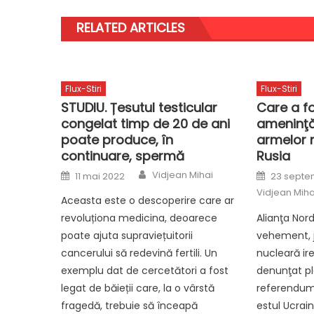
RELATED ARTICLES
Flux-Stiri
Flux-Stiri
STUDIU. Țesutul testicular
Care a fo
congelat timp de 20 de ani
ameninţăr
poate produce, în
armelor 
continuare, spermă
Rusia
Author
Posted
Posted
Vidjean Mihai
11 mai 2022
23 septe
on
on
Vidjean Miha
Aceasta este o descoperire care ar
revoluționa medicina, deoarece
Alianţa No
poate ajuta supraviețuitorii
vehement, j
cancerului să redevină fertili. Un
nucleară ire
exemplu dat de cercetători a fost
denunţat pl
legat de băieții care, la o vârstă
referendumu
fragedă, trebuie să înceapă
estul Ucrai