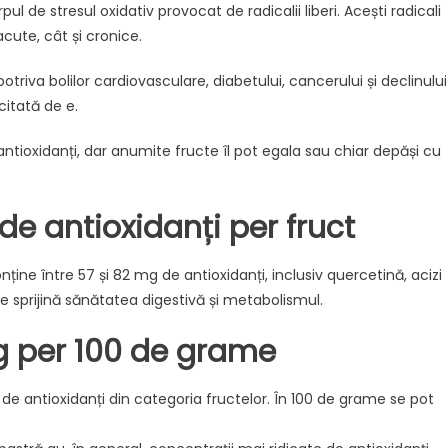
l de stresul oxidativ provocat de radicalii liberi. Acești radicali
acute, cât și cronice.
otriva bolilor cardiovasculare, diabetului, cancerului și declinului
 citată de e.
ntioxidanți, dar anumite fructe îl pot egala sau chiar depăși cu
e antioxidanți per fruct
ne între 57 și 82 mg de antioxidanți, inclusiv quercetină, acizi
ere sprijină sănătatea digestivă și metabolismul.
g per 100 de grame
de antioxidanți din categoria fructelor. În 100 de grame se pot