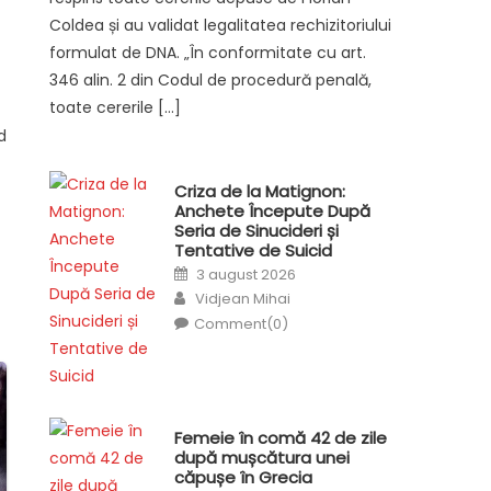
Coldea și au validat legalitatea rechizitoriului
formulat de DNA. „În conformitate cu art.
346 alin. 2 din Codul de procedură penală,
toate cererile […]
d
Criza de la Matignon:
Anchete Începute După
Seria de Sinucideri și
Tentative de Suicid
Posted
3 august 2026
on
Author
Vidjean Mihai
Comment(0)
Femeie în comă 42 de zile
după mușcătura unei
căpușe în Grecia