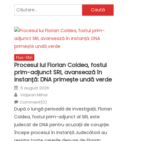
Caută
după:
Flux-Stiri
Procesul lui Florian Coldea, fostul
prim-adjunct SRI, avansează în
e
instanță: DNA primește undă verde
Posted
5 august 2026
on
Author
Vidjean Mihai
Comment(0)
După o lungă perioadă de investigații, Florian
Coldea, fostul prim-adjunct al SRI, este
judecat de DNA pentru acuzații de corupție.
Începe procesul în instanță Judecătorii au
respins toate cererile depuse de Florian