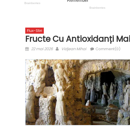
Flux-Stiri
Fructe Cu Antioxidanți Ma
Posted
Author
22 mai 2026
Vidjean Mihai
Comment(0)
on