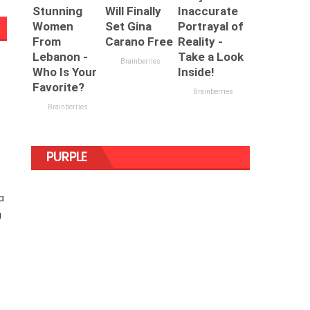
PURPLE
a
u