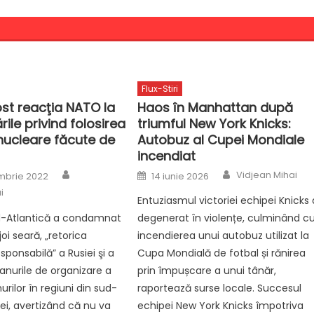
Flux-Stiri
st reacţia NATO la
Haos în Manhattan după
ile privind folosirea
triumful New York Knicks:
nucleare făcute de
Autobuz al Cupei Mondiale
incendiat
Author
Author
Posted
Vidjean Mihai
mbrie 2022
14 iunie 2026
on
i
Entuziasmul victoriei echipei Knicks 
rd-Atlantică a condamnat
degenerat în violențe, culminând c
oi seară, „retorica
incendierea unui autobuz utilizat la
sponsabilă” a Rusiei şi a
Cupa Mondială de fotbal și rănirea
anurile de organizare a
prin împușcare a unui tânăr,
rilor în regiuni din sud-
raportează surse locale. Succesul
nei, avertizând că nu va
echipei New York Knicks împotriva