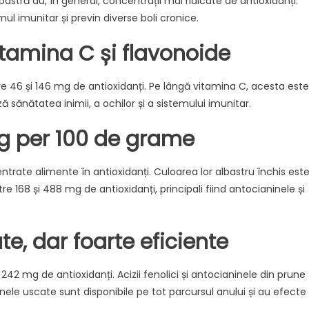
bastră au, în general, concentrații mai ridicate de antioxidanți.
ul imunitar și previn diverse boli cronice.
itamina C și flavonoide
re 46 și 146 mg de antioxidanți. Pe lângă vitamina C, acesta este
ă sănătatea inimii, a ochilor și a sistemului imunitar.
g per 100 de grame
trate alimente în antioxidanți. Culoarea lor albastru închis est
re 168 și 488 mg de antioxidanți, principali fiind antocianinele și
e, dar foarte eficiente
42 mg de antioxidanți. Acizii fenolici și antocianinele din prune
nele uscate sunt disponibile pe tot parcursul anului și au efecte