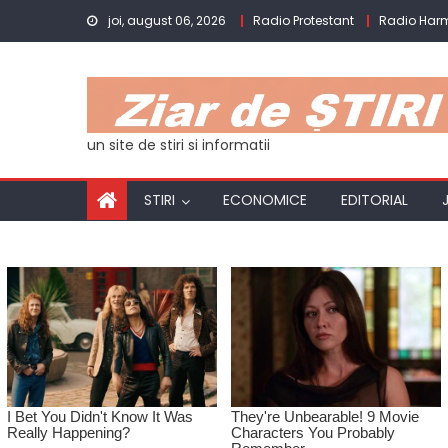
Skip
joi, august 06, 2026
Radio Protestant
Radio Har
to
content
un site de stiri si informatii
STIRI
ECONOMICE
EDITORIAL