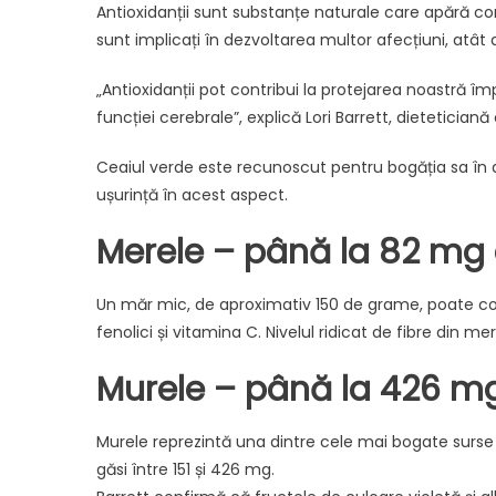
Antioxidanții sunt substanțe naturale care apără corpu
sunt implicați în dezvoltarea multor afecțiuni, atât 
„Antioxidanții pot contribui la protejarea noastră împ
funcției cerebrale”, explică Lori Barrett, dieteticiană
Ceaiul verde este recunoscut pentru bogăția sa în a
ușurință în acest aspect.
Merele – până la 82 mg d
Un măr mic, de aproximativ 150 de grame, poate conți
fenolici și vitamina C. Nivelul ridicat de fibre din m
Murele – până la 426 m
Murele reprezintă una dintre cele mai bogate surse 
găsi între 151 și 426 mg.