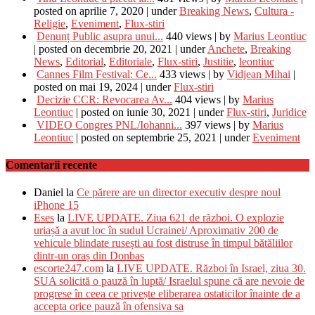
posted on aprilie 7, 2020
|
under
Breaking News
,
Cultura -
Religie
,
Eveniment
,
Flux-stiri
Denunț Public asupra unui...
440 views
|
by
Marius Leontiuc
|
posted on decembrie 20, 2021
|
under
Anchete
,
Breaking
News
,
Editorial
,
Editoriale
,
Flux-stiri
,
Justitie
,
leontiuc
Cannes Film Festival: Ce...
433 views
|
by
Vidjean Mihai
|
posted on mai 19, 2024
|
under
Flux-stiri
Decizie CCR: Revocarea Av...
404 views
|
by
Marius
Leontiuc
|
posted on iunie 30, 2021
|
under
Flux-stiri
,
Juridice
VIDEO Congres PNL/Iohanni...
397 views
|
by
Marius
Leontiuc
|
posted on septembrie 25, 2021
|
under
Eveniment
Comentarii recente
Daniel
la
Ce părere are un director executiv despre noul
iPhone 15
Eses
la
LIVE UPDATE. Ziua 621 de război. O explozie
uriașă a avut loc în sudul Ucrainei/ Aproximativ 200 de
vehicule blindate rusești au fost distruse în timpul bătăliilor
dintr-un oraș din Donbas
escorte247.com
la
LIVE UPDATE. Război în Israel, ziua 30.
SUA solicită o pauză în luptă/ Israelul spune că are nevoie de
progrese în ceea ce privește eliberarea ostaticilor înainte de a
accepta orice pauză în ofensiva sa