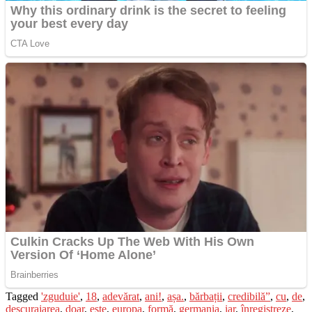
Tagged
'zguduie'
,
18
,
adevărat
,
ani!
,
așa.
,
bărbații
,
credibilă”
,
cu
,
de
,
descurajarea
,
doar
,
este
,
europa
,
formă
,
germania
,
iar
,
înregistreze
,