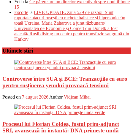
Yetta
la
Ce părere are un director executiv despre noul iPhone
15
Escorte
la
LIVE UPDATE. Ziua 529 de război. Sunt
raportate atacuri rusești cu rachete balistice şi hipersonice în
toată Ucraina. Maria Zaharova a jurat răzbunare/
Universitatea de Economie și Comerț din Donețk a fost
atacată/ Ruşii distrug un centru pentru transfuzie sanguină din
Harkov
Ultimele știri
Controverse între SUA și BCE: Tranzacțiile cu euro
pentru susținerea yenului provoacă tensiuni
Posted on
7 august 2026
Author
Vidjean Mihai
Procesul lui Florian Coldea, fostul prim-adjunct
SRI, avansează în instanță: DNA primește undă