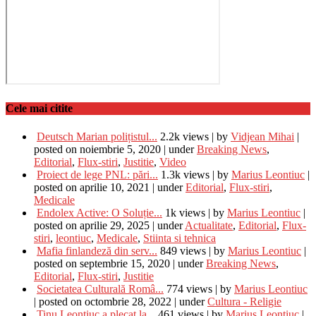
Cele mai citite
Deutsch Marian polițistul...
2.2k views
|
by
Vidjean Mihai
|
posted on noiembrie 5, 2020
|
under
Breaking News
,
Editorial
,
Flux-stiri
,
Justitie
,
Video
Proiect de lege PNL: pări...
1.3k views
|
by
Marius Leontiuc
|
posted on aprilie 10, 2021
|
under
Editorial
,
Flux-stiri
,
Medicale
Endolex Active: O Soluție...
1k views
|
by
Marius Leontiuc
|
posted on aprilie 29, 2025
|
under
Actualitate
,
Editorial
,
Flux-
stiri
,
leontiuc
,
Medicale
,
Stiinta si tehnica
Mafia finlandeză din serv...
849 views
|
by
Marius Leontiuc
|
posted on septembrie 15, 2020
|
under
Breaking News
,
Editorial
,
Flux-stiri
,
Justitie
Societatea Culturală Româ...
774 views
|
by
Marius Leontiuc
|
posted on octombrie 28, 2022
|
under
Cultura - Religie
Tinu Leontiuc a plecat la...
461 views
|
by
Marius Leontiuc
|