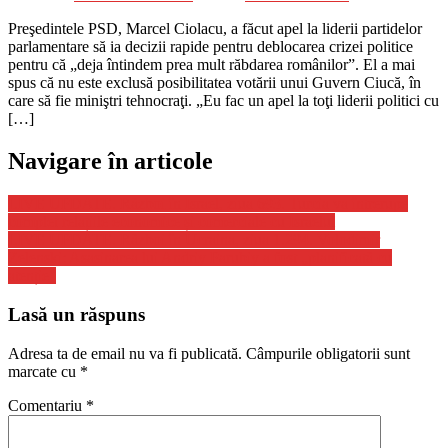
Preşedintele PSD, Marcel Ciolacu, a făcut apel la liderii partidelor
parlamentare să ia decizii rapide pentru deblocarea crizei politice
pentru că „deja întindem prea mult răbdarea românilor”. El a mai
spus că nu este exclusă posibilitatea votării unui Guvern Ciucă, în
care să fie miniştri tehnocraţi. „Eu fac un apel la toţi liderii politici cu
[…]
Navigare în articole
LIVE UPDATE. Război în Israel, ziua 693. Turcia va întrerupe
complet relațiile economice și comerciale cu Israelul
LIVE UPDATE. Război în Ucraina, ziua 1.294. Volodimir
Zelenski: Asasinarea lui Andriy Parubiy a fost „planificată cu
atenție”
Lasă un răspuns
Adresa ta de email nu va fi publicată.
Câmpurile obligatorii sunt
marcate cu
*
Comentariu
*