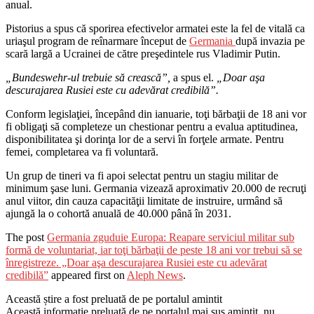
anual.
Pistorius a spus că sporirea efectivelor armatei este la fel de vitală ca
uriaşul program de reînarmare început de
Germania
după invazia pe
scară largă a Ucrainei de către preşedintele rus Vladimir Putin.
„Bundeswehr-ul trebuie să crească”,
a spus el.
„Doar aşa
descurajarea Rusiei este cu adevărat credibilă”.
Conform legislaţiei, începând din ianuarie, toţi bărbaţii de 18 ani vor
fi obligaţi să completeze un chestionar pentru a evalua aptitudinea,
disponibilitatea şi dorinţa lor de a servi în forţele armate. Pentru
femei, completarea va fi voluntară.
Un grup de tineri va fi apoi selectat pentru un stagiu militar de
minimum şase luni. Germania vizează aproximativ 20.000 de recruţi
anul viitor, din cauza capacităţii limitate de instruire, urmând să
ajungă la o cohortă anuală de 40.000 până în 2031.
The post
Germania zguduie Europa: Reapare serviciul militar sub
formă de voluntariat, iar toţi bărbaţii de peste 18 ani vor trebui să se
înregistreze. „Doar aşa descurajarea Rusiei este cu adevărat
credibilă”
appeared first on
Aleph News
.
Această știre a fost preluată de pe portalul amintit
Această informație preluată de pe portalul mai sus amintit, nu