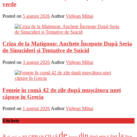
verde
Posted on
5 august 2026
Author
Vidjean Mihai
Criza de la Matignon: Anchete Începute După Seria
de Sinucideri și Tentative de Suicid
Posted on
3 august 2026
Author
Vidjean Mihai
Femeie în comă 42 de zile după mușcătura unei
căpușe în Grecia
Posted on
1 august 2026
Author
Vidjean Mihai
Etichete
de
a
din
la
cu
care
ce
că
au
fost
live
după
este
al
fi
ani!
ar
despre