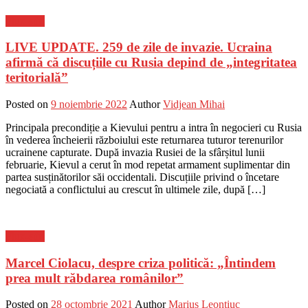
Flux-stiri
LIVE UPDATE. 259 de zile de invazie. Ucraina
afirmă că discuțiile cu Rusia depind de „integritatea
teritorială”
Posted on
9 noiembrie 2022
Author
Vidjean Mihai
Principala precondiție a Kievului pentru a intra în negocieri cu Rusia
în vederea încheierii războiului este returnarea tuturor terenurilor
ucrainene capturate. După invazia Rusiei de la sfârșitul lunii
februarie, Kievul a cerut în mod repetat armament suplimentar din
partea susținătorilor săi occidentali. Discuțiile privind o încetare
negociată a conflictului au crescut în ultimele zile, după […]
Flux-stiri
Marcel Ciolacu, despre criza politică: „Întindem
prea mult răbdarea românilor”
Posted on
28 octombrie 2021
Author
Marius Leontiuc