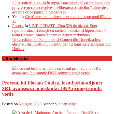
SUA solicită o pauză în luptă/ Israelul spune că are nevoie de
progrese în ceea ce privește eliberarea ostaticilor înainte de a
accepta orice pauză în ofensiva sa
Yetta
la
Ce părere are un director executiv despre noul iPhone
15
Escorte
la
LIVE UPDATE. Ziua 529 de război. Sunt
raportate atacuri rusești cu rachete balistice şi hipersonice în
toată Ucraina. Maria Zaharova a jurat răzbunare/
Universitatea de Economie și Comerț din Donețk a fost
atacată/ Ruşii distrug un centru pentru transfuzie sanguină din
Harkov
Ultimele știri
Procesul lui Florian Coldea, fostul prim-adjunct
SRI, avansează în instanță: DNA primește undă
verde
Posted on
5 august 2026
Author
Vidjean Mihai