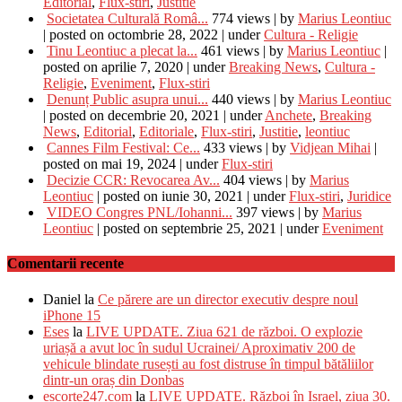
Editorial
,
Flux-stiri
,
Justitie
Societatea Culturală Româ...
774 views
|
by
Marius Leontiuc
|
posted on octombrie 28, 2022
|
under
Cultura - Religie
Tinu Leontiuc a plecat la...
461 views
|
by
Marius Leontiuc
|
posted on aprilie 7, 2020
|
under
Breaking News
,
Cultura -
Religie
,
Eveniment
,
Flux-stiri
Denunț Public asupra unui...
440 views
|
by
Marius Leontiuc
|
posted on decembrie 20, 2021
|
under
Anchete
,
Breaking
News
,
Editorial
,
Editoriale
,
Flux-stiri
,
Justitie
,
leontiuc
Cannes Film Festival: Ce...
433 views
|
by
Vidjean Mihai
|
posted on mai 19, 2024
|
under
Flux-stiri
Decizie CCR: Revocarea Av...
404 views
|
by
Marius
Leontiuc
|
posted on iunie 30, 2021
|
under
Flux-stiri
,
Juridice
VIDEO Congres PNL/Iohanni...
397 views
|
by
Marius
Leontiuc
|
posted on septembrie 25, 2021
|
under
Eveniment
Comentarii recente
Daniel
la
Ce părere are un director executiv despre noul
iPhone 15
Eses
la
LIVE UPDATE. Ziua 621 de război. O explozie
uriașă a avut loc în sudul Ucrainei/ Aproximativ 200 de
vehicule blindate rusești au fost distruse în timpul bătăliilor
dintr-un oraș din Donbas
escorte247.com
la
LIVE UPDATE. Război în Israel, ziua 30.