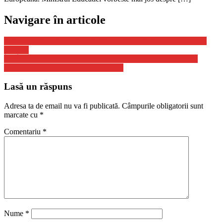
Navigare în articole
Cultivarea plantelor pe Lună a fost confirmată într-un experiment
științific
Austria Vizata Oficial de un IMPORTANT Anunt al Comisiei
Europene privind Schengen, Romania
Lasă un răspuns
Adresa ta de email nu va fi publicată.
Câmpurile obligatorii sunt
marcate cu
*
Comentariu
*
Nume
*