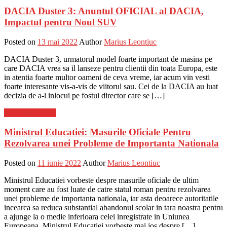
DACIA Duster 3: Anuntul OFICIAL al DACIA,
Impactul pentru Noul SUV
Posted on
13 mai 2022
Author
Marius Leontiuc
DACIA Duster 3, urmatorul model foarte important de masina pe
care DACIA vrea sa il lanseze pentru clientii din toata Europa, este
in atentia foarte multor oameni de ceva vreme, iar acum vin vesti
foarte interesante vis-a-vis de viitorul sau. Cei de la DACIA au luat
decizia de a-l inlocui pe fostul director care se […]
Stiinta si tehnica
Ministrul Educatiei: Masurile Oficiale Pentru
Rezolvarea unei Probleme de Importanta Nationala
Posted on
11 iunie 2022
Author
Marius Leontiuc
Ministrul Educatiei vorbeste despre masurile oficiale de ultim
moment care au fost luate de catre statul roman pentru rezolvarea
unei probleme de importanta nationala, iar asta deoarece autoritatile
incearca sa reduca substantial abandonul scolar in tara noastra pentru
a ajunge la o medie inferioara celei inregistrate in Uniunea
Europeana. Ministrul Educatiei vorbeste mai jos despre […]