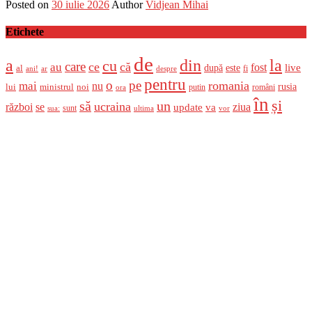
Posted on
30 iulie 2026
Author
Vidjean Mihai
Etichete
de
a
din
la
cu
care
ce
că
au
fost
live
după
este
al
fi
ani!
ar
despre
pentru
o
pe
romania
mai
nu
ministrul
rusia
lui
noi
români
putin
ora
în
și
un
să
ucraina
război
se
update
ziua
va
sunt
sua:
ultima
vor