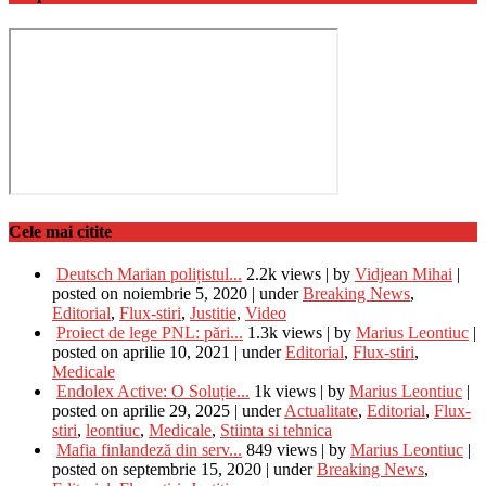
Cele mai citite
Deutsch Marian polițistul...
2.2k views
|
by
Vidjean Mihai
|
posted on noiembrie 5, 2020
|
under
Breaking News
,
Editorial
,
Flux-stiri
,
Justitie
,
Video
Proiect de lege PNL: pări...
1.3k views
|
by
Marius Leontiuc
|
posted on aprilie 10, 2021
|
under
Editorial
,
Flux-stiri
,
Medicale
Endolex Active: O Soluție...
1k views
|
by
Marius Leontiuc
|
posted on aprilie 29, 2025
|
under
Actualitate
,
Editorial
,
Flux-
stiri
,
leontiuc
,
Medicale
,
Stiinta si tehnica
Mafia finlandeză din serv...
849 views
|
by
Marius Leontiuc
|
posted on septembrie 15, 2020
|
under
Breaking News
,