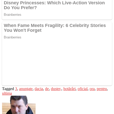
Tagged
3
,
anunţate
,
dacia
,
de
,
duster,
,
hotărâri
,
oficial
,
ora
,
pentru
,
ultima