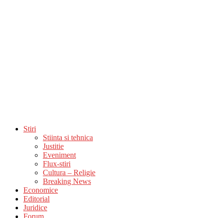
Stiri
Stiinta si tehnica
Justitie
Eveniment
Flux-stiri
Cultura – Religie
Breaking News
Economice
Editorial
Juridice
Forum