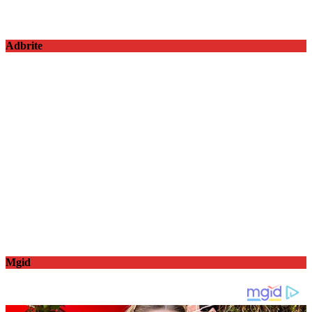
Adbrite
Mgid