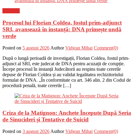
Flux-stiri
Procesul lui Florian Coldea, fostul prim-adjunct
SRI, avansează în instanță: DNA primește undă
verde
Posted on
5 august 2026
Author
Vidjean Mihai
Comment(0)
După o lungă perioadă de investigații, Florian Coldea, fostul prim-
adjunct al SRI, este judecat de DNA pentru acuzații de corupție.
Începe procesul în instanță Judecătorii au respins toate cererile
depuse de Florian Coldea și au validat legalitatea rechizitoriului
formulat de DNA. „În conformitate cu art. 346 alin. 2 din Codul de
procedură penală, toate cererile […]
Criza de la Matignon: Anchete Începute După Seria
de Sinucideri și Tentative de Suicid
Posted on
3 august 2026
Author
Vidjean Mihai
Comment(0)