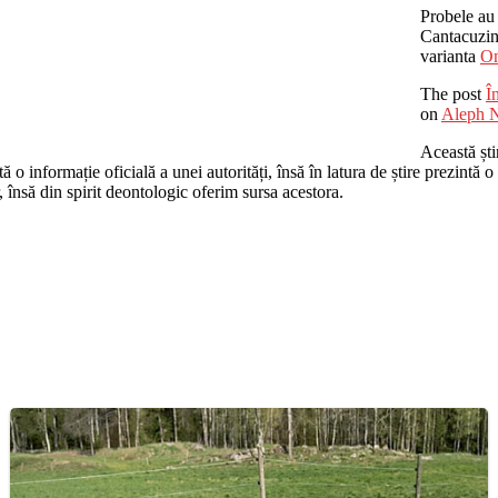
Probele au
Cantacuzino
varianta
Om
The post
Î
on
Aleph 
Această ști
o informație oficială a unei autorități, însă în latura de știre prezintă o i
r, însă din spirit deontologic oferim sursa acestora.