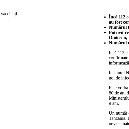
Încă 112 
au fost c
Numărul to
Potrivit r
Omicron, p
Numărul ca
Încă 112 c
confirmate 
informeaz
Institutul 
noi de inf
Este vorba 
80 de ani d
Ministerulu
9 ani.
Un număr de
Tanzania, B
nevaccinat