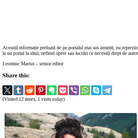
Această informație preluată de pe portalul mai sus amintit, nu reprezintă 
la un portal la altul, nefiind opere sau lucrări ce necesită drept de auto
Leontiuc Marius – senior editor
Share this:
(Visited 12 times, 1 visits today)