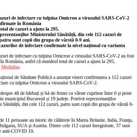
cazuri de infectare cu tulpina Omicron a virusului SARS-CoV-2
onfirmate în România
tal de cazuri a ajuns la 295.
eprezentanților Ministerului Sănătății, din cele 112 cazuri de
atru sunt copii din grupa de vârstă 0-9 ani.
zurilor de infectare confirmate la nivel național cu varianta
azuri de infectare cu tulpina Omicron a virusului SARS-CoV-2 au fost
în România, astfel că numărul total de cazuri a ajuns la 295,
ă
Mediafax
.
Național de Sănătate Publică a anunțat vineri confirmarea a 112 cazuri
ectare cu tulpina Omicron a virusului SARS-CoV-2.
despre 48 de bărbați și 64 de femei cu vârste cuprinse între 0 și peste
in municipiul București și 19 județe. Potrivit reprezentanților
i Sănătății, din cele 112 cazuri, patru sunt copii din grupa de vârstă 0-
 11 persoane au istoric de călătorie în Marea Britanie, Italia, Franța,
ulgaria, SUA și Austria. Dintre cele 112 cazuri înregistrate, 37 sunt
e anti-COVID 19.