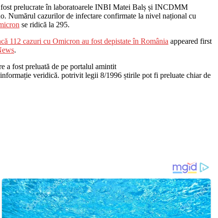
 fost prelucrate în laboratoarele INBI Matei Balș și INCDMM
. Numărul cazurilor de infectare confirmate la nivel național cu
icron
se ridică la 295.
ncă 112 cazuri cu Omicron au fost depistate în România
appeared first
News
.
re a fost preluată de pe portalul amintit
nformație veridică. potrivit legii 8/1996 știrile pot fi preluate chiar de