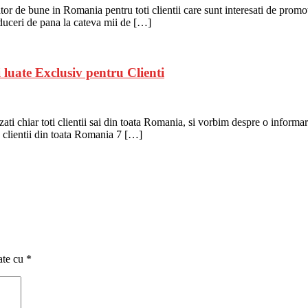
or de bune in Romania pentru toti clientii care sunt interesati de promoti
educeri de pana la cateva mii de […]
uate Exclusiv pentru Clienti
ti chiar toti clientii sai din toata Romania, si vorbim despre o informar
 clientii din toata Romania 7 […]
ate cu
*