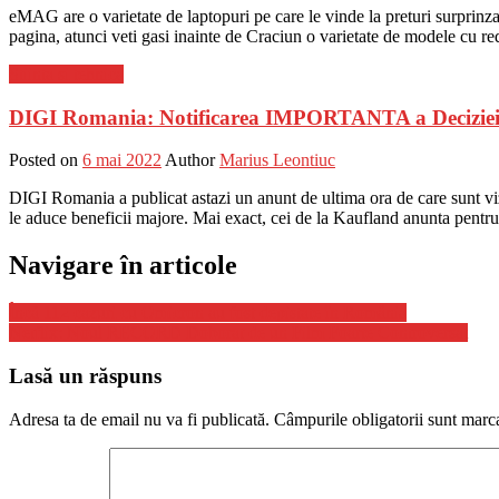
eMAG are o varietate de laptopuri pe care le vinde la preturi surprinzat
pagina, atunci veti gasi inainte de Craciun o varietate de modele cu r
Stiinta si tehnica
DIGI Romania: Notificarea IMPORTANTA a Deciziei l
Posted on
6 mai 2022
Author
Marius Leontiuc
DIGI Romania a publicat astazi un anunt de ultima ora de care sunt viza
le aduce beneficii majore. Mai exact, cei de la Kaufland anunta pentru
Navigare în articole
Încă 112 cazuri cu Omicron au fost depistate în România
Netflix: Noul RECORD Doborat de un Film Foarte Controversat
Lasă un răspuns
Adresa ta de email nu va fi publicată.
Câmpurile obligatorii sunt marc