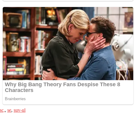
sc,
,
se
,
suv-ul