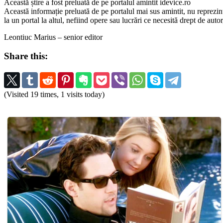
Această știre a fost preluată de pe portalul amintit idevice.ro
Această informație preluată de pe portalul mai sus amintit, nu reprezintă 
la un portal la altul, nefiind opere sau lucrări ce necesită drept de auto
Leontiuc Marius – senior editor
Share this:
(Visited 19 times, 1 visits today)