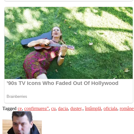
Tagged
ce
,
confirmarea”
,
cu
,
dacia
,
duster,
,
întâmplă
,
oficiala
,
române