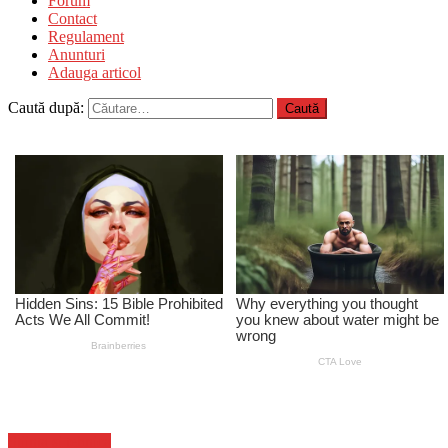
Forum
Contact
Regulament
Anunturi
Adauga articol
Caută după:
Stiinta si tehnica