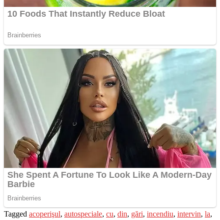
Tagged
acoperişul
,
autospeciale
,
cu
,
din
,
gări
,
incendiu
,
intervin
,
la
,