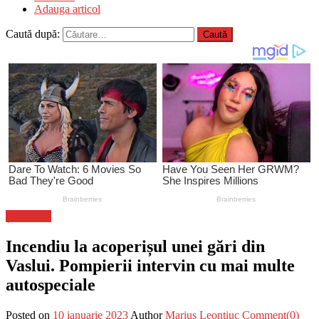
Adauga articol
Caută după:
Știri Flash
Incendiu la acoperișul unei gări din
Vaslui. Pompierii intervin cu mai multe
autospeciale
Posted on
10 ianuarie 2023
Author
Marius Leontiuc
Comment(0)