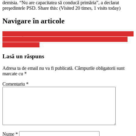
demisia. “Nu are capacitatea să conducă primăria”, a declarat
preşedintele PSD. Share this: (Visited 20 times, 1 visits today)
Navigare în articole
Suma uriașă pe care o va încasa Cristiano Ronaldo în Arabia Saudită
Mesajul unei românce pentru părinţi, viral pe internet: “Spuneţi-le
copiilor voştri asta”
Lasă un răspuns
Adresa ta de email nu va fi publicată.
Câmpurile obligatorii sunt
marcate cu
*
Comentariu
*
Nume
*