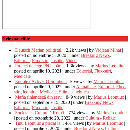
Cele mai citite
Deutsch Marian polițistul...
2.2k views
|
by
Vidjean Mihai
|
posted on noiembrie 5, 2020
|
under
Breaking News
,
Editorial
,
Flux-stiri
,
Justitie
,
Video
Proiect de lege PNL: pări...
1.3k views
|
by
Marius Leontiuc
|
posted on aprilie 10, 2021
|
under
Editorial
,
Flux-stiri
,
Medicale
Endolex Active: O Soluție...
1k views
|
by
Marius Leontiuc
|
posted on aprilie 29, 2025
|
under
Actualitate
,
Editorial
,
Flux-
stiri
,
leontiuc
,
Medicale
,
Stiinta si tehnica
Mafia finlandeză din serv...
849 views
|
by
Marius Leontiuc
|
posted on septembrie 15, 2020
|
under
Breaking News
,
Editorial
,
Flux-stiri
,
Justitie
Societatea Culturală Româ...
774 views
|
by
Marius Leontiuc
|
posted on octombrie 28, 2022
|
under
Cultura - Religie
Tinu Leontiuc a plecat la...
461 views
|
by
Marius Leontiuc
|
posted on aprilie 7, 2020
|
under
Breaking News
,
Cultura -