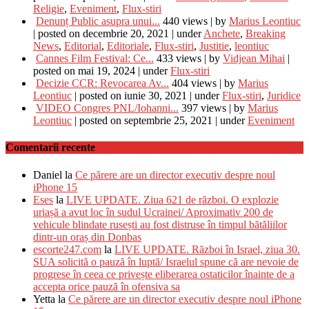
Religie
,
Eveniment
,
Flux-stiri
Denunț Public asupra unui...
440 views
|
by
Marius Leontiuc
|
posted on decembrie 20, 2021
|
under
Anchete
,
Breaking
News
,
Editorial
,
Editoriale
,
Flux-stiri
,
Justitie
,
leontiuc
Cannes Film Festival: Ce...
433 views
|
by
Vidjean Mihai
|
posted on mai 19, 2024
|
under
Flux-stiri
Decizie CCR: Revocarea Av...
404 views
|
by
Marius
Leontiuc
|
posted on iunie 30, 2021
|
under
Flux-stiri
,
Juridice
VIDEO Congres PNL/Iohanni...
397 views
|
by
Marius
Leontiuc
|
posted on septembrie 25, 2021
|
under
Eveniment
Comentarii recente
Daniel
la
Ce părere are un director executiv despre noul
iPhone 15
Eses
la
LIVE UPDATE. Ziua 621 de război. O explozie
uriașă a avut loc în sudul Ucrainei/ Aproximativ 200 de
vehicule blindate rusești au fost distruse în timpul bătăliilor
dintr-un oraș din Donbas
escorte247.com
la
LIVE UPDATE. Război în Israel, ziua 30.
SUA solicită o pauză în luptă/ Israelul spune că are nevoie de
progrese în ceea ce privește eliberarea ostaticilor înainte de a
accepta orice pauză în ofensiva sa
Yetta
la
Ce părere are un director executiv despre noul iPhone