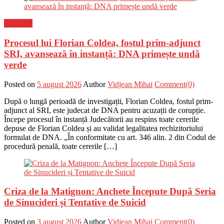
Flux-stiri
Procesul lui Florian Coldea, fostul prim-adjunct
SRI, avansează în instanță: DNA primește undă
verde
Posted on
5 august 2026
Author
Vidjean Mihai
Comment(0)
După o lungă perioadă de investigații, Florian Coldea, fostul prim-
adjunct al SRI, este judecat de DNA pentru acuzații de corupție.
Începe procesul în instanță Judecătorii au respins toate cererile
depuse de Florian Coldea și au validat legalitatea rechizitoriului
formulat de DNA. „În conformitate cu art. 346 alin. 2 din Codul de
procedură penală, toate cererile […]
Criza de la Matignon: Anchete Începute După Seria
de Sinucideri și Tentative de Suicid
Posted on
3 august 2026
Author
Vidjean Mihai
Comment(0)