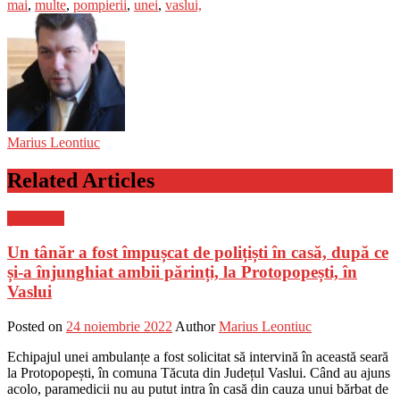
mai
,
multe
,
pompierii
,
unei
,
vaslui,
Marius Leontiuc
Related Articles
Știri Flash
Un tânăr a fost împușcat de polițiști în casă, după ce
și-a înjunghiat ambii părinți, la Protopopești, în
Vaslui
Posted on
24 noiembrie 2022
Author
Marius Leontiuc
Echipajul unei ambulanțe a fost solicitat să intervină în această seară
la Protopopești, în comuna Tăcuta din Județul Vaslui. Când au ajuns
acolo, paramedicii nu au putut intra în casă din cauza unui bărbat de