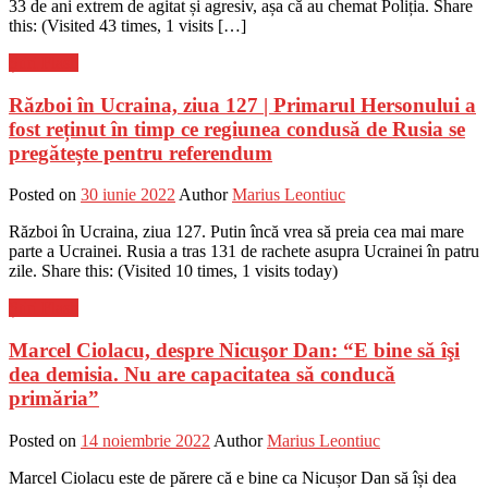
33 de ani extrem de agitat și agresiv, așa că au chemat Poliția. Share
this: (Visited 43 times, 1 visits […]
Știri Flash
Război în Ucraina, ziua 127 | Primarul Hersonului a
fost reținut în timp ce regiunea condusă de Rusia se
pregătește pentru referendum
Posted on
30 iunie 2022
Author
Marius Leontiuc
Război în Ucraina, ziua 127. Putin încă vrea să preia cea mai mare
parte a Ucrainei. Rusia a tras 131 de rachete asupra Ucrainei în patru
zile. Share this: (Visited 10 times, 1 visits today)
Știri Flash
Marcel Ciolacu, despre Nicuşor Dan: “E bine să îşi
dea demisia. Nu are capacitatea să conducă
primăria”
Posted on
14 noiembrie 2022
Author
Marius Leontiuc
Marcel Ciolacu este de părere că e bine ca Nicușor Dan să își dea