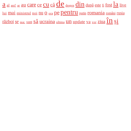
de
a
din
la
cu
care
ce
că
au
fost
live
după
este
al
fi
ani!
ar
despre
pentru
o
pe
romania
mai
nu
ministrul
rusia
lui
noi
români
putin
ora
în
și
un
să
ucraina
război
se
update
ziua
va
sunt
sua:
ultima
vor