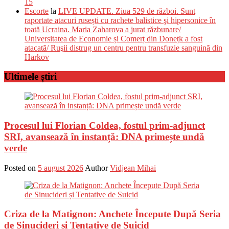
15
Escorte
la
LIVE UPDATE. Ziua 529 de război. Sunt
raportate atacuri rusești cu rachete balistice şi hipersonice în
toată Ucraina. Maria Zaharova a jurat răzbunare/
Universitatea de Economie și Comerț din Donețk a fost
atacată/ Ruşii distrug un centru pentru transfuzie sanguină din
Harkov
Ultimele știri
Procesul lui Florian Coldea, fostul prim-adjunct
SRI, avansează în instanță: DNA primește undă
verde
Posted on
5 august 2026
Author
Vidjean Mihai
Criza de la Matignon: Anchete Începute După Seria
de Sinucideri și Tentative de Suicid