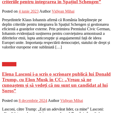
criteriile pentru integrarea în Spațiul Schengen”
Posted on
4 iunie 2023
Author
Vidjean Mihai
Președintele Klaus Iohannis afirmă că România îndeplinește pe
deplin criteriile pentru integrarea în Spațiul Schengen și gestionarea
eficientă a granițelor externe. Prin primirea Premiului Civic German,
Iohannis evidențiază susținerea pentru conviețuirea armonioasă a
diferitelor etnii, lupta anticorupție și angajamentul față de ideea
Europei unite. Importanța respectării democrației, statului de drept și
valorilor europene este subliniată […]
Flux-stiri
Elena Lasconi i-a scris o scrisoare publică lui Donald
Trump, cu Elon Musk în CC: „Vreau să ne
cunoaștem și să vedeți că nu sunt un candidat al lui
Soros”
Posted on
8 decembrie 2024
Author
Vidjean Mihai
Lasconi, către Trump: „Ești un adevărat lider, ca mine” Lasconi: