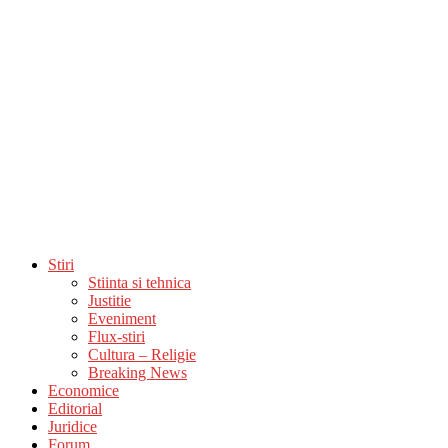
Stiri
Stiinta si tehnica
Justitie
Eveniment
Flux-stiri
Cultura – Religie
Breaking News
Economice
Editorial
Juridice
Forum