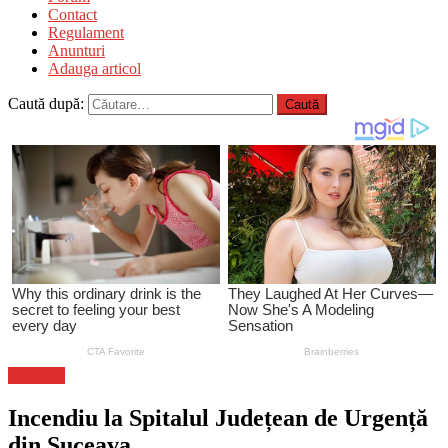
Contact
Regulament
Anunturi
Adauga articol
Caută după:
Flux-stiri
Incendiu la Spitalul Județean de Urgență
din Suceava