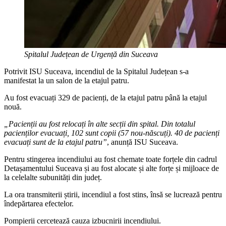
Spitalul Județean de Urgență din Suceava
Potrivit ISU Suceava, incendiul de la Spitalul Județean s-a
manifestat la un salon de la etajul patru.
Au fost evacuați 329 de pacienți, de la etajul patru până la etajul
nouă.
„Pacienții au fost relocați în alte secții din spital. Din totalul
pacienților evacuați, 102 sunt copii (57 nou-născuți). 40 de pacienți
evacuați sunt de la etajul patru”
, anunță ISU Suceava.
Pentru stingerea incendiului au fost chemate toate forțele din cadrul
Detașamentului Suceava și au fost alocate și alte forțe și mijloace de
la celelalte subunități din județ.
La ora transmiterii știrii, incendiul a fost stins, însă se lucrează pentru
îndepărtarea efectelor.
Pompierii cercetează cauza izbucnirii incendiului.