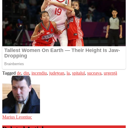
Tagged
de
,
din
,
incendiu
,
județean
,
la
,
spitalul
,
suceava
,
urgență
Marius Leontiuc