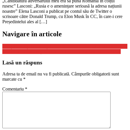
„Candidatura adversarului meu era să pună România în colțul
rusesc” Lasconi: „Rusia e o amenințare serioasă la adresa națiunii
noastre” Elena Lasconi a publicat pe contul său de Twitter o
scrisoare către Donald Trump, cu Elon Musk în CC, în care-i cere
Președintelui ales al […]
Navigare în articole
Elveția renunță la restricțiile Covid-19, începând cu 3 februarie 2022
13 moduri în care poți să previi bolile de inimă fără medicamente
Lasă un răspuns
Adresa ta de email nu va fi publicată.
Câmpurile obligatorii sunt
marcate cu
*
Comentariu
*