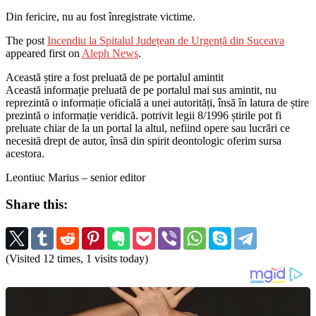
Din fericire, nu au fost înregistrate victime.
The post
Incendiu la Spitalul Județean de Urgență din Suceava
appeared first on
Aleph News
.
Această știre a fost preluată de pe portalul amintit
Această informație preluată de pe portalul mai sus amintit, nu
reprezintă o informație oficială a unei autorități, însă în latura de știre
prezintă o informație veridică. potrivit legii 8/1996 știrile pot fi
preluate chiar de la un portal la altul, nefiind opere sau lucrări ce
necesită drept de autor, însă din spirit deontologic oferim sursa
acestora.
Leontiuc Marius – senior editor
Share this:
(Visited 12 times, 1 visits today)