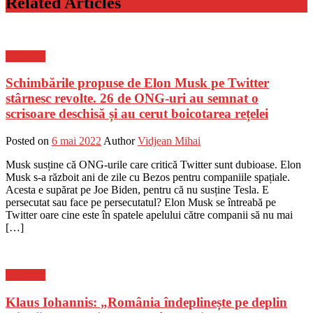
Related Articles
Flux-stiri
Schimbările propuse de Elon Musk pe Twitter
stârnesc revolte. 26 de ONG-uri au semnat o
scrisoare deschisă și au cerut boicotarea rețelei
Posted on
6 mai 2022
Author
Vidjean Mihai
Musk susține că ONG-urile care critică Twitter sunt dubioase. Elon
Musk s-a războit ani de zile cu Bezos pentru companiile spațiale.
Acesta e supărat pe Joe Biden, pentru că nu susține Tesla. E
persecutat sau face pe persecutatul? Elon Musk se întreabă pe
Twitter oare cine este în spatele apelului către companii să nu mai
[…]
Flux-stiri
Klaus Iohannis: „România îndeplinește pe deplin