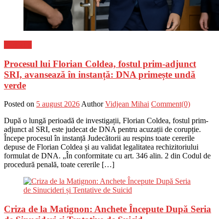
Flux-stiri
Procesul lui Florian Coldea, fostul prim-adjunct
SRI, avansează în instanță: DNA primește undă
verde
Posted on
5 august 2026
Author
Vidjean Mihai
Comment(0)
După o lungă perioadă de investigații, Florian Coldea, fostul prim-
adjunct al SRI, este judecat de DNA pentru acuzații de corupție.
Începe procesul în instanță Judecătorii au respins toate cererile
depuse de Florian Coldea și au validat legalitatea rechizitoriului
formulat de DNA. „În conformitate cu art. 346 alin. 2 din Codul de
procedură penală, toate cererile […]
Criza de la Matignon: Anchete Începute După Seria