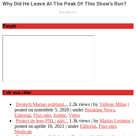
Purple
Cele mai citite
Deutsch Marian polițistul...
2.2k views
|
by
Vidjean Mihai
|
posted on noiembrie 5, 2020
|
under
Breaking News
,
Editorial
,
Flux-stiri
,
Justitie
,
Video
Proiect de lege PNL: pări...
1.3k views
|
by
Marius Leontiuc
|
posted on aprilie 10, 2021
|
under
Editorial
,
Flux-stiri
,
Medicale