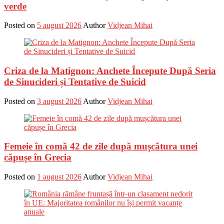
verde
Posted on
5 august 2026
Author
Vidjean Mihai
Criza de la Matignon: Anchete Începute După Seria
de Sinucideri și Tentative de Suicid
Posted on
3 august 2026
Author
Vidjean Mihai
Femeie în comă 42 de zile după mușcătura unei
căpușe în Grecia
Posted on
1 august 2026
Author
Vidjean Mihai