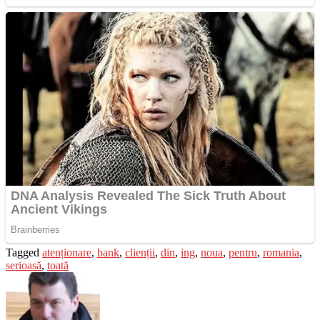
Tagged
atenționare
,
bank
,
clienții
,
din
,
ing
,
noua
,
pentru
,
romania
,
serioasă
,
toată