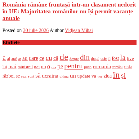
România rămâne fruntașă într-un clasament nedorit
în UE: Majoritatea românilor nu își permit vacanțe
anuale
Posted on
30 iulie 2026
Author
Vidjean Mihai
Etichete
de
a
din
la
cu
care
ce
că
au
fost
live
după
este
al
fi
ani!
ar
despre
pentru
o
pe
romania
mai
nu
ministrul
rusia
lui
noi
români
putin
ora
în
și
un
să
ucraina
război
se
update
ziua
va
sunt
sua:
ultima
vor