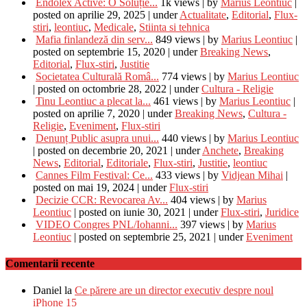
Endolex Active: O Soluție...
1k views
|
by
Marius Leontiuc
|
posted on aprilie 29, 2025
|
under
Actualitate
,
Editorial
,
Flux-
stiri
,
leontiuc
,
Medicale
,
Stiinta si tehnica
Mafia finlandeză din serv...
849 views
|
by
Marius Leontiuc
|
posted on septembrie 15, 2020
|
under
Breaking News
,
Editorial
,
Flux-stiri
,
Justitie
Societatea Culturală Româ...
774 views
|
by
Marius Leontiuc
|
posted on octombrie 28, 2022
|
under
Cultura - Religie
Tinu Leontiuc a plecat la...
461 views
|
by
Marius Leontiuc
|
posted on aprilie 7, 2020
|
under
Breaking News
,
Cultura -
Religie
,
Eveniment
,
Flux-stiri
Denunț Public asupra unui...
440 views
|
by
Marius Leontiuc
|
posted on decembrie 20, 2021
|
under
Anchete
,
Breaking
News
,
Editorial
,
Editoriale
,
Flux-stiri
,
Justitie
,
leontiuc
Cannes Film Festival: Ce...
433 views
|
by
Vidjean Mihai
|
posted on mai 19, 2024
|
under
Flux-stiri
Decizie CCR: Revocarea Av...
404 views
|
by
Marius
Leontiuc
|
posted on iunie 30, 2021
|
under
Flux-stiri
,
Juridice
VIDEO Congres PNL/Iohanni...
397 views
|
by
Marius
Leontiuc
|
posted on septembrie 25, 2021
|
under
Eveniment
Comentarii recente
Daniel
la
Ce părere are un director executiv despre noul
iPhone 15