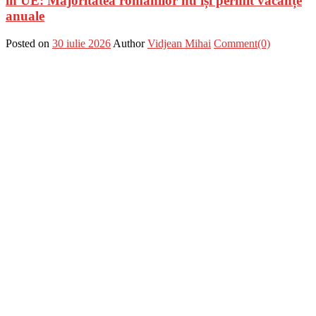
în UE: Majoritatea românilor nu își permit vacanțe
anuale
Posted on
30 iulie 2026
Author
Vidjean Mihai
Comment(0)