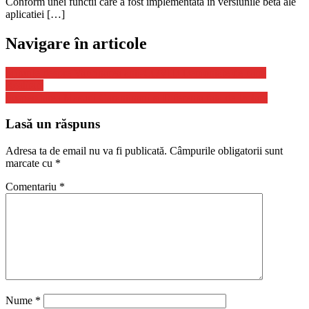
Conform unei functii care a fost implementata in versiunile beta ale
aplicatiei […]
Navigare în articole
Miturile despre Vaccinarea anti-COVID Demontate de catre
Realitate
Suspendarea Masurii Carantinarii si Diferenta fata de Izolare
Lasă un răspuns
Adresa ta de email nu va fi publicată.
Câmpurile obligatorii sunt
marcate cu
*
Comentariu
*
Nume
*