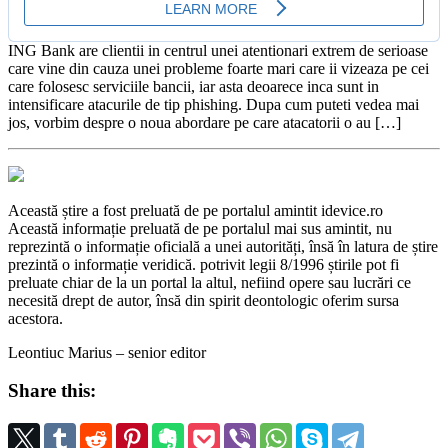
ING Bank are clientii in centrul unei atentionari extrem de serioase
care vine din cauza unei probleme foarte mari care ii vizeaza pe cei
care folosesc serviciile bancii, iar asta deoarece inca sunt in
intensificare atacurile de tip phishing. Dupa cum puteti vedea mai
jos, vorbim despre o noua abordare pe care atacatorii o au […]
Această știre a fost preluată de pe portalul amintit idevice.ro
Această informație preluată de pe portalul mai sus amintit, nu
reprezintă o informație oficială a unei autorități, însă în latura de știre
prezintă o informație veridică. potrivit legii 8/1996 știrile pot fi
preluate chiar de la un portal la altul, nefiind opere sau lucrări ce
necesită drept de autor, însă din spirit deontologic oferim sursa
acestora.
Leontiuc Marius – senior editor
Share this: