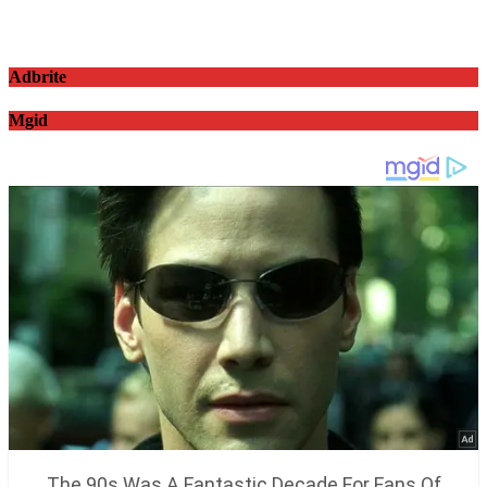
Adbrite
Mgid