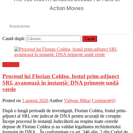
Caută după:
Flux-stiri
Procesul lui Florian Coldea, fostul prim-adjunct
SRI, avansează în instanță: DNA primește undă
verde
Posted on
5 august 2026
Author
Vidjean Mihai
Comment(0)
După o lungă perioadă de investigații, Florian Coldea, fostul prim-
adjunct al SRI, este judecat de DNA pentru acuzații de corupție.
Începe procesul în instanță Judecătorii au respins toate cererile
depuse de Florian Coldea și au validat legalitatea rechizitoriului
formulat de DNA. „În conformitate cu art. 346 alin. 2 din Codul de