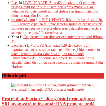
Eses
la
LIVE UPDATE. Ziua 621 de război. O explozie
uriașă a avut loc în sudul Ucrainei/ Aproximativ 200 de
vehicule blindate rusești au fost distruse în timpul bătăliilor
dintr-un oraș din Donbas
escorte247.com
la
LIVE UPDATE. Război în Israel, ziua 30.
SUA solicită o pauză în luptă/ Israelul spune că are nevoie de
progrese în ceea ce privește eliberarea ostaticilor înainte de a
accepta orice pauză în ofensiva sa
Yetta
la
Ce părere are un director executiv despre noul iPhone
15
Escorte
la
LIVE UPDATE. Ziua 529 de război. Sunt
raportate atacuri rusești cu rachete balistice şi hipersonice în
toată Ucraina. Maria Zaharova a jurat răzbunare/
Universitatea de Economie și Comerț din Donețk a fost
atacată/ Ruşii distrug un centru pentru transfuzie sanguină din
Harkov
Ultimele știri
Procesul lui Florian Coldea, fostul prim-adjunct
SRI, avansează în instanță: DNA primește undă