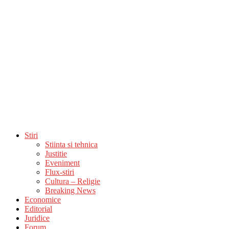
Stiri
Stiinta si tehnica
Justitie
Eveniment
Flux-stiri
Cultura – Religie
Breaking News
Economice
Editorial
Juridice
Forum