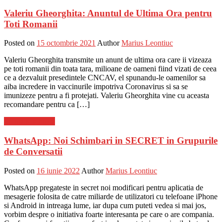
Valeriu Gheorghita: Anuntul de Ultima Ora pentru
Toti Romanii
Posted on
15 octombrie 2021
Author
Marius Leontiuc
Valeriu Gheorghita transmite un anunt de ultima ora care ii vizeaza
pe toti romanii din toata tara, milioane de oameni fiind vizati de ceea
ce a dezvaluit presedintele CNCAV, el spunandu-le oamenilor sa
aiba incredere in vaccinurile impotriva Coronavirus si sa se
imunizeze pentru a fi protejati. Valeriu Gheorghita vine cu aceasta
recomandare pentru ca […]
Stiinta si tehnica
WhatsApp: Noi Schimbari in SECRET in Grupurile
de Conversatii
Posted on
16 iunie 2022
Author
Marius Leontiuc
WhatsApp pregateste in secret noi modificari pentru aplicatia de
mesagerie folosita de catre miliarde de utilizatori cu telefoane iPhone
si Android in intreaga lume, iar dupa cum puteti vedea si mai jos,
vorbim despre o initiativa foarte interesanta pe care o are compania.