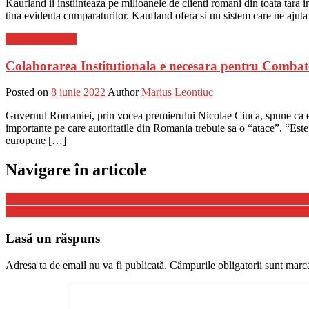
Kaufland ii instiinteaza pe milioanele de clienti romani din toata tara i
tina evidenta cumparaturilor. Kaufland ofera si un sistem care ne ajuta
Stiinta si tehnica
Colaborarea Institutionala e necesara pentru Combat
Posted on
8 iunie 2022
Author
Marius Leontiuc
Guvernul Romaniei, prin vocea premierului Nicolae Ciuca, spune ca este
importante pe care autoritatile din Romania trebuie sa o “atace”. “Este 
europene […]
Navigare în articole
Ministrul Afacerilor Externe: Importanta Informare cu Deciziile NAT
Rusia lansează atacuri fără precedent asupra Ucrainei. Zeci de rachete 
Lasă un răspuns
Adresa ta de email nu va fi publicată.
Câmpurile obligatorii sunt marc