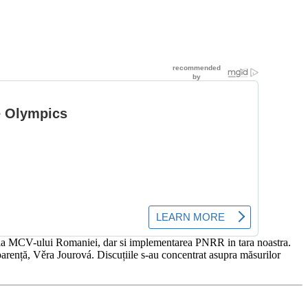
atia MCV-ului Romaniei, dar si implementarea PNRR in tara noastra.
parență, Věra Jourová. Discuțiile s-au concentrat asupra măsurilor