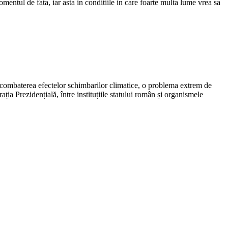
omentul de fata, iar asta in conditiile in care foarte multa lume vrea sa
u combaterea efectelor schimbarilor climatice, o problema extrem de
ia Prezidențială, între instituțiile statului român și organismele