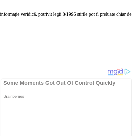
nformație veridică. potrivit legii 8/1996 știrile pot fi preluate chiar de