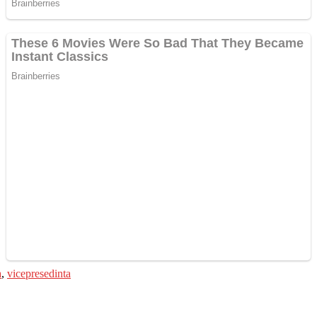
a
,
vicepresedinta