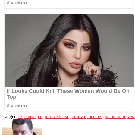
Tagged
ce
,
ciuca:
,
cu
,
întrevederea
,
jourova
,
nicolae
,
premierului
,
ver