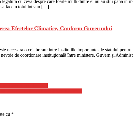
n legatura cu ceva despre care foarte multi dintre ei nu au stiu pana in m
 sa facem totul intr-un […]
erea Efectelor Climatice, Conform Guvernului
 necesara o colaborare intre institutiile importante ale statului pentr
nevoie de coordonare instituțională între ministere, Guvern și Administraț
O in Razboiul din Ucraina
au lovit mai multe poziţii militare ucrainene
ate cu
*