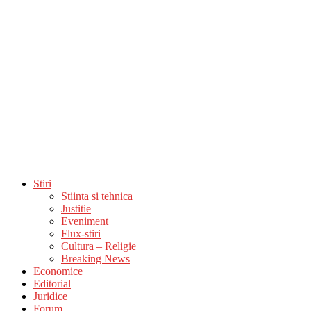
Stiri
Stiinta si tehnica
Justitie
Eveniment
Flux-stiri
Cultura – Religie
Breaking News
Economice
Editorial
Juridice
Forum