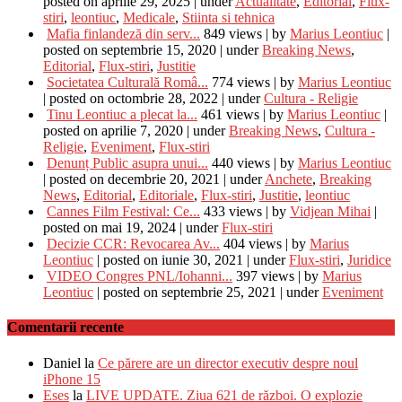
posted on aprilie 29, 2025
|
under
Actualitate
,
Editorial
,
Flux-
stiri
,
leontiuc
,
Medicale
,
Stiinta si tehnica
Mafia finlandeză din serv...
849 views
|
by
Marius Leontiuc
|
posted on septembrie 15, 2020
|
under
Breaking News
,
Editorial
,
Flux-stiri
,
Justitie
Societatea Culturală Româ...
774 views
|
by
Marius Leontiuc
|
posted on octombrie 28, 2022
|
under
Cultura - Religie
Tinu Leontiuc a plecat la...
461 views
|
by
Marius Leontiuc
|
posted on aprilie 7, 2020
|
under
Breaking News
,
Cultura -
Religie
,
Eveniment
,
Flux-stiri
Denunț Public asupra unui...
440 views
|
by
Marius Leontiuc
|
posted on decembrie 20, 2021
|
under
Anchete
,
Breaking
News
,
Editorial
,
Editoriale
,
Flux-stiri
,
Justitie
,
leontiuc
Cannes Film Festival: Ce...
433 views
|
by
Vidjean Mihai
|
posted on mai 19, 2024
|
under
Flux-stiri
Decizie CCR: Revocarea Av...
404 views
|
by
Marius
Leontiuc
|
posted on iunie 30, 2021
|
under
Flux-stiri
,
Juridice
VIDEO Congres PNL/Iohanni...
397 views
|
by
Marius
Leontiuc
|
posted on septembrie 25, 2021
|
under
Eveniment
Comentarii recente
Daniel
la
Ce părere are un director executiv despre noul
iPhone 15
Eses
la
LIVE UPDATE. Ziua 621 de război. O explozie