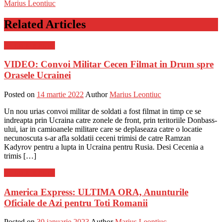
Marius Leontiuc
Related Articles
Stiinta si tehnica
VIDEO: Convoi Militar Cecen Filmat in Drum spre
Orasele Ucrainei
Posted on
14 martie 2022
Author
Marius Leontiuc
Un nou urias convoi militar de soldati a fost filmat in timp ce se
indreapta prin Ucraina catre zonele de front, prin teritoriile Donbass-
ului, iar in camioanele militare care se deplaseaza catre o locatie
necunoscuta s-ar afla soldatii ceceni trimisi de catre Ramzan
Kadyrov pentru a lupta in Ucraina pentru Rusia. Desi Cecenia a
trimis […]
Stiinta si tehnica
America Express: ULTIMA ORA, Anunturile
Oficiale de Azi pentru Toti Romanii
Posted on
30 ianuarie 2023
Author
Marius Leontiuc