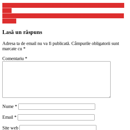
Coronavirus Romania: Noul Numar de Cazuri Noi in 20 Februarie
2022
Ministrul Educatiei: Confirmarea Oficiala a Schimbarilor Necesare
in Scoli
Lasă un răspuns
Adresa ta de email nu va fi publicată.
Câmpurile obligatorii sunt
marcate cu
*
Comentariu
*
Nume
*
Email
*
Site web