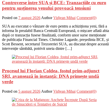
Controverse între SUA și BCE: Tranzacțiile cu euro
pentru susținerea yenului provoacă tensiuni
Posted on
7 august 2026
Author
Vidjean Mihai
Comment(0)
SUA au executat o vânzare de euro pentru a achiziționa yeni, fără a
informa în prealabil Banca Centrală Europeană, o mișcare aflată abia
după ce tranzacția fusese finalizată, conform unor surse menționate
de publicația Financial Times. Christine Lagarde, președinta BCE, și
Scott Bessent, secretarul Trezoreriei SUA, au discutat despre această
intervenție sâmbătă, potrivit uneia dintre […]
Procesul lui Florian Coldea, fostul prim-adjunct
SRI, avansează în instanță: DNA primește undă
verde
Posted on
5 august 2026
Author
Vidjean Mihai
Comment(0)