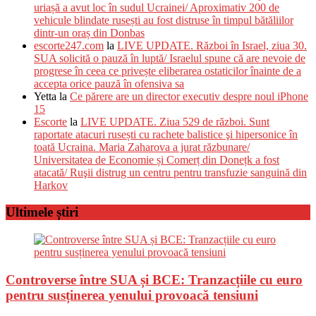
uriașă a avut loc în sudul Ucrainei/ Aproximativ 200 de
vehicule blindate rusești au fost distruse în timpul bătăliilor
dintr-un oraș din Donbas
escorte247.com
la
LIVE UPDATE. Război în Israel, ziua 30.
SUA solicită o pauză în luptă/ Israelul spune că are nevoie de
progrese în ceea ce privește eliberarea ostaticilor înainte de a
accepta orice pauză în ofensiva sa
Yetta
la
Ce părere are un director executiv despre noul iPhone
15
Escorte
la
LIVE UPDATE. Ziua 529 de război. Sunt
raportate atacuri rusești cu rachete balistice şi hipersonice în
toată Ucraina. Maria Zaharova a jurat răzbunare/
Universitatea de Economie și Comerț din Donețk a fost
atacată/ Ruşii distrug un centru pentru transfuzie sanguină din
Harkov
Ultimele știri
Controverse între SUA și BCE: Tranzacțiile cu euro
pentru susținerea yenului provoacă tensiuni