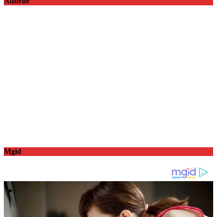
Adbrite
Mgid