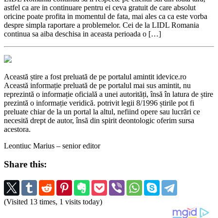
astfel ca are in continuare pentru ei ceva gratuit de care absolut
oricine poate profita in momentul de fata, mai ales ca ca este vorba
despre simpla raportare a problemelor. Cei de la LIDL Romania
continua sa aiba deschisa in aceasta perioada o […]
Această știre a fost preluată de pe portalul amintit idevice.ro
Această informație preluată de pe portalul mai sus amintit, nu
reprezintă o informație oficială a unei autorități, însă în latura de știre
prezintă o informație veridică. potrivit legii 8/1996 știrile pot fi
preluate chiar de la un portal la altul, nefiind opere sau lucrări ce
necesită drept de autor, însă din spirit deontologic oferim sursa
acestora.
Leontiuc Marius – senior editor
Share this:
(Visited 13 times, 1 visits today)