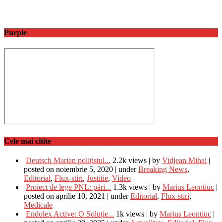
Purple
Cele mai citite
Deutsch Marian polițistul...
2.2k views
|
by
Vidjean Mihai
|
posted on noiembrie 5, 2020
|
under
Breaking News
,
Editorial
,
Flux-stiri
,
Justitie
,
Video
Proiect de lege PNL: pări...
1.3k views
|
by
Marius Leontiuc
|
posted on aprilie 10, 2021
|
under
Editorial
,
Flux-stiri
,
Medicale
Endolex Active: O Soluție...
1k views
|
by
Marius Leontiuc
|