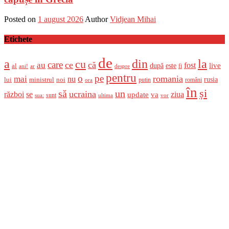
Posted on
1 august 2026
Author
Vidjean Mihai
Etichete
de
a
din
la
cu
care
ce
că
au
fost
live
după
este
al
fi
ani!
ar
despre
pentru
o
pe
romania
mai
nu
ministrul
rusia
lui
noi
români
putin
ora
în
și
un
să
ucraina
război
se
update
ziua
va
sunt
sua:
ultima
vor