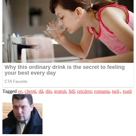
Tagged
ce
,
clienţi
,
dă
,
din
,
gratuit
,
lidl
,
oricăror
,
romania
,
ţară,
,
toată