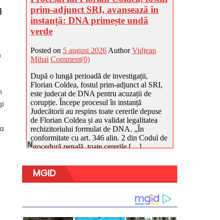
i
m
n
și
ta
MGID