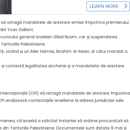
CPI) să retragă mandatele de arestare emise împotriva premierului
ării Yoav Gallant.
urorului general israelian Gilad Noam, cer și suspendarea
eritoriile Palestiniene.
, vizând și un lider Hamas, Ibrahim al-Masri, al cărui mandat a
ga și contestă legalitatea anchetei și a mandatelor de arestare.
lă Internațională (CPI) să retragă mandatele de arestare împotriv
CPI analizează contestațiile israeliene la adresa jurisdicției sale
nea, că Israelul a solicitat instanței să ordone procuraturii să
din Teritoriile Palestiniene. Documentele sunt datate 9 mai și