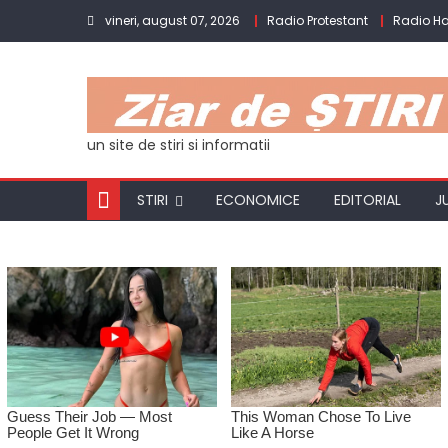
Skip
vineri, august 07, 2026
Radio Protestant
Radio H
to
content
un site de stiri si informatii
STIRI
ECONOMICE
EDITORIAL
J