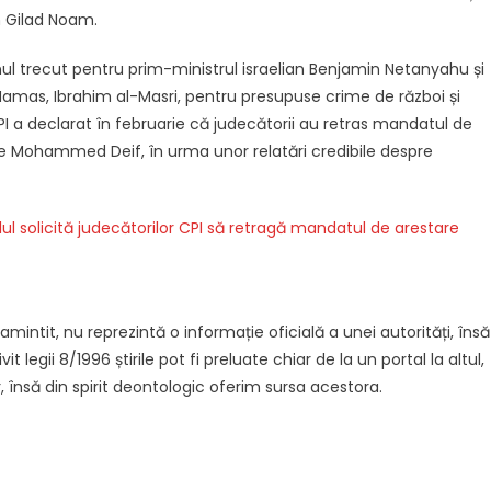
n Gilad Noam.
l trecut pentru prim-ministrul israelian Benjamin Netanyahu și
r Hamas, Ibrahim al-Masri, pentru presupuse crime de război și
PI a declarat în februarie că judecătorii au retras mandatul de
e Mohammed Deif, în urma unor relatări credibile despre
aelul solicită judecătorilor CPI să retragă mandatul de arestare
intit, nu reprezintă o informație oficială a unei autorități, însă
it legii 8/1996 știrile pot fi preluate chiar de la un portal la altul,
, însă din spirit deontologic oferim sursa acestora.