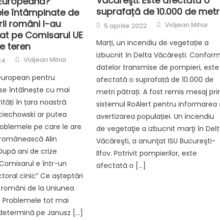
Văcăreşti. Este afectată o
Europeană?
suprafață de 10.000 de metr
le întâmpinate de
rii români l-au
Author
Posted
Vidjean Mihai
5 aprilie 2022
on
at pe Comisarul UE
Marți, un incendiu de vegetație a
e teren
izbucnit în Delta Văcărești. Confor
Author
Vidjean Mihai
24
datelor transmise de pompieri, este
european pentru
afectată o suprafață de 10.000 de
 se întâlnește cu mai
metri pătrați. A fost remis mesaj pri
tăți în țara noastră
sistemul RoAlert pentru informarea 
ciechowski ar putea
avertizarea populației. Un incendiu
roblemele pe care le are
de vegetaţie a izbucnit marţi în Del
 românească Alin
Văcăreşti, a anunţat ISU Bucureşti-
După ani de crize
Ilfov. Potrivit pompierilor, este
Comisarul e într-un
afectată o […]
toral cinic” Ce așteptări
i români de la Uniunea
 Problemele tot mai
 determină pe Janusz […]