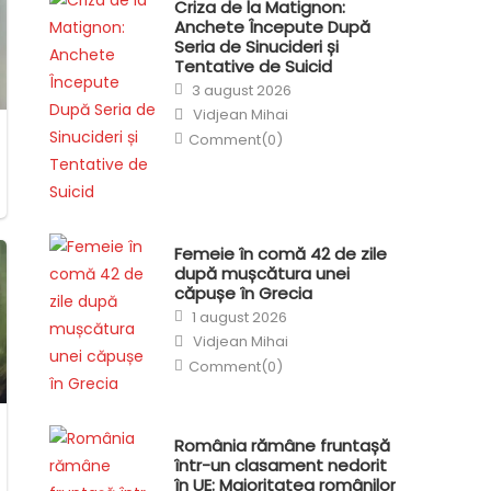
Criza de la Matignon:
Anchete Începute După
Seria de Sinucideri și
Tentative de Suicid
Posted
3 august 2026
on
Author
Vidjean Mihai
Comment(0)
Femeie în comă 42 de zile
după mușcătura unei
căpușe în Grecia
Posted
1 august 2026
on
Author
Vidjean Mihai
Comment(0)
România rămâne fruntașă
într-un clasament nedorit
în UE: Majoritatea românilor