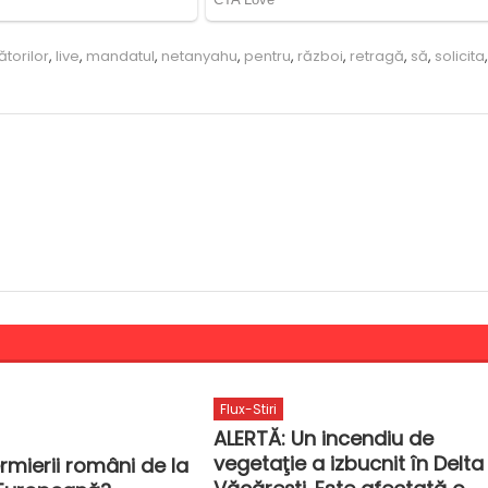
torilor
,
live
,
mandatul
,
netanyahu
,
pentru
,
război
,
retragă
,
să
,
solicita
,
Flux-Stiri
ALERTĂ: Un incendiu de
vegetaţie a izbucnit în Delta
rmierii români de la