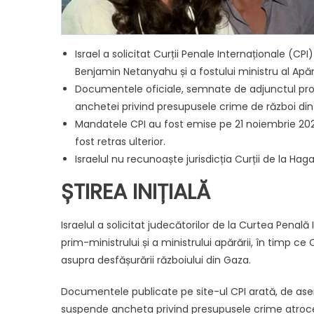
Israel a solicitat Curții Penale Internaționale (
Benjamin Netanyahu și a fostului ministru al Apăr
Documentele oficiale, semnate de adjunctul proc
anchetei privind presupusele crime de război din T
Mandatele CPI au fost emise pe 21 noiembrie 2024
fost retras ulterior.
Israelul nu recunoaște jurisdicția Curții de la Ha
ȘTIREA INIȚIALĂ
Israelul a solicitat judecătorilor de la Curtea Pena
prim-ministrului și a ministrului apărării, în timp ce 
asupra desfășurării războiului din Gaza.
Documentele publicate pe site-ul CPI arată, de aseme
suspende ancheta privind presupusele crime atroce 