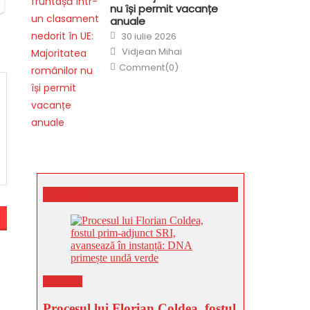
nu își permit vacanțe
anuale
Posted
30 iulie 2026
on
Author
Vidjean Mihai
Comment(0)