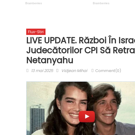
Flux-Stiri
LIVE UPDATE. Război În Israe
Judecătorilor CPI Să Retr
Netanyahu
Posted
Author
13 mai 2025
Vidjean Mihai
Comment(0)
on