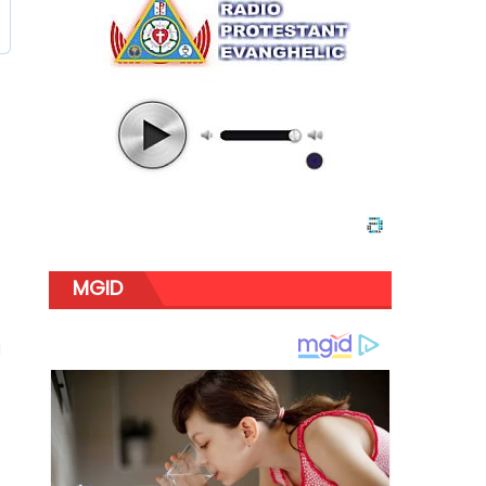
MGID
a