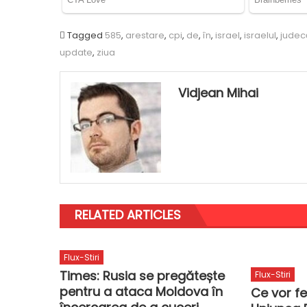
Tagged
585
,
arestare
,
cpi
,
de
,
în
,
israel
,
israelul
,
judecă
update
,
ziua
Vidjean Mihai
RELATED ARTICLES
Flux-Stiri
Times: Rusia se pregătește
Flux-Stiri
pentru a ataca Moldova în
Ce vor fe