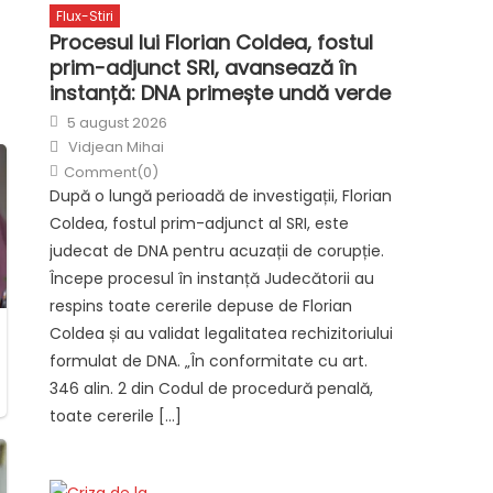
Flux-Stiri
Procesul lui Florian Coldea, fostul
prim-adjunct SRI, avansează în
instanță: DNA primește undă verde
Posted
5 august 2026
on
Author
Vidjean Mihai
Comment(0)
După o lungă perioadă de investigații, Florian
Coldea, fostul prim-adjunct al SRI, este
judecat de DNA pentru acuzații de corupție.
Începe procesul în instanță Judecătorii au
respins toate cererile depuse de Florian
Coldea și au validat legalitatea rechizitoriului
formulat de DNA. „În conformitate cu art.
346 alin. 2 din Codul de procedură penală,
toate cererile […]