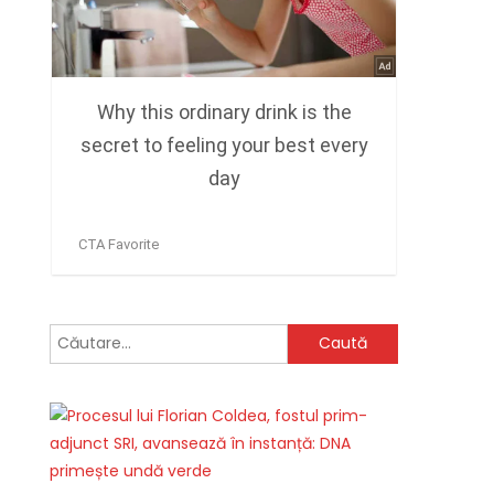
Caută
după: