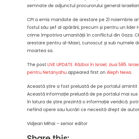
semnate de adjunctul procurorului general israelia
CPI a emis mandate de arestare pe 21 noiembrie anu
fostul său șef al apărării, precum și pentru un lide
crime împotriva umanității în conflictul din Gaza. C
arestare pentru al-Masri, cunoscut și sub numele d
moartea sa.
The post
LIVE UPDATE. Război în Israel, ziua 585. Isr
pentru Netanyahu
appeared first on
Aleph News
.
Această știre a fost preluată de pe portalul amintit
Această informație preluată de pe portalul mai sus am
în latura de știre prezintă o informație veridică. potriv
nefiind opere sau lucrări ce necesită drept de autor
Vidjean Mihai – senior editor
Share this: