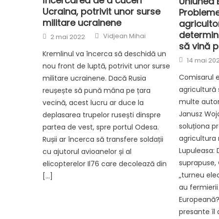
încercarea de a cuceri
Uniunea 
Ucraina, potrivit unor surse
Probleme
militare ucrainene
agriculto
Author
determin
Posted
Vidjean Mihai
2 mai 2022
on
să vină p
Kremlinul va încerca să deschidă un
Posted
14 mai 20
on
nou front de luptă, potrivit unor surse
Comisarul 
militare ucrainene. Dacă Rusia
agricultură
reușește să pună mâna pe țara
multe autori
vecină, acest lucru ar duce la
Janusz Woj
deplasarea trupelor rusești dinspre
soluționa p
partea de vest, spre portul Odesa.
agricultura
Rușii ar încerca să transfere soldații
Lupuleasa: 
cu ajutorul avioanelor și al
suprapuse, 
elicopterelor Il76 care decolează din
„turneu elec
[…]
au fermieri
Europeană?
presante îl