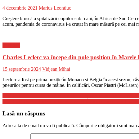
Posted
Author
4 decembrie 2021
Marius Leontiuc
on
Creștere bruscă a spitalizării copiilor sub 5 ani, în Africa de Sud Cer
acum, pandemia de coronavirus i-a cruțat în mare măsură pe cei mai mi
Flux-stiri
Charles Leclerc va începe din pole position în Marele
Posted
Author
15 septembrie 2024
Vidjean Mihai
on
Leclerc a fost pe prima poziție în Monaco și Belgia în acest sezon, câșt
pneurilor pentru cursa de mâine. În calificări, Oscar Piastri (McLaren)
Navigare
LIVE UPDATE – Trump face marele anunț privind tarifele reciproce, la
LIVE UPDATE. Război în Israel, ziua 545. Șeful apărării din Liban cere
în
articole
Lasă un răspuns
Adresa ta de email nu va fi publicată.
Câmpurile obligatorii sunt marc