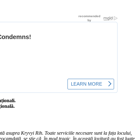
ționali.
țională.
tă asupra Kryvyi Rih. Toate serviciile necesare sunt la fața locului,
amdată, se știe că, în mod tragic, în această lovitură au fost luate