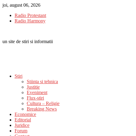
Skip
joi, august 06, 2026
to
Radio Protestant
content
Radio Harmony
un site de stiri si informatii
Stiri
Stiinta si tehnica
Justitie
Eveniment
Flux-stiri
Cultura – Religie
Breaking News
Economice
Editorial
Juridice
Forum