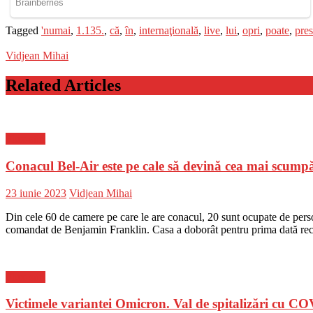
Tagged
'numai
,
1.135.
,
că
,
în
,
internaţională
,
live
,
lui
,
opri
,
poate
,
pre
Vidjean Mihai
Related Articles
Flux-stiri
Conacul Bel-Air este pe cale să devină cea mai scump
Posted
Author
23 iunie 2023
Vidjean Mihai
on
Din cele 60 de camere pe care le are conacul, 20 sunt ocupate de person
comandat de Benjamin Franklin. Casa a doborât pentru prima dată rec
Flux-stiri
Victimele variantei Omicron. Val de spitalizări cu 