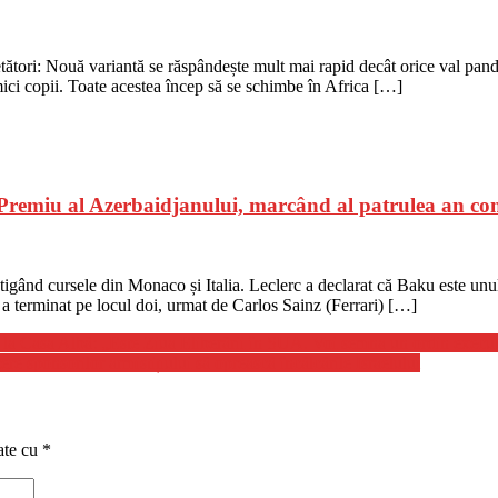
cetători: Nouă variantă se răspândește mult mai rapid decât orice val pa
ci copii. Toate acestea încep să se schimbe în Africa […]
 Premiu al Azerbaidjanului, marcând al patrulea an con
igând cursele din Monaco și Italia. Leclerc a declarat că Baku este unul d
 a terminat pe locul doi, urmat de Carlos Sainz (Ferrari) […]
 Casa Albă: „Este Ziua Eliberării în SUA. Voi semna un ordin executiv 
 sponsorilor armistițiului să oprească încălcările Israelului
ate cu
*