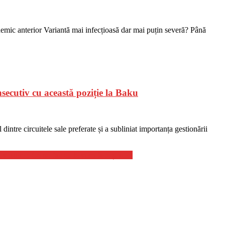
ndemic anterior Variantă mai infecțioasă dar mai puțin severă? Până
secutiv cu această poziție la Baku
intre circuitele sale preferate și a subliniat importanța gestionării
istoric. Ce ne fac ei, le vom face și noi”