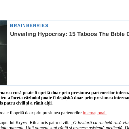
oarea rusă poate fi oprită doar prin presiunea partenerilor interna
tru a înceta războiul poate fi depășită doar prin presiunea interna
atru civili și a rănit alții.
oate fi oprită doar prin presiunea partenerilor
internaționali
.
upra lui Kryvyi Rih a ucis patru civili.
„O lovitură cu rachetă rusă viza
ta oamenii. Unii oameni sunt răniți și primesc asistență medicală. Deoc