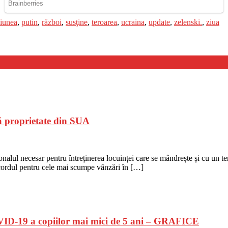
siunea
,
putin
,
război
,
susţine
,
teroarea
,
ucraina
,
update
,
zelenski.
,
ziua
ă proprietate din SUA
alul necesar pentru întreținerea locuinței care se mândrește și cu un te
ordul pentru cele mai scumpe vânzări în […]
COVID-19 a copiilor mai mici de 5 ani – GRAFICE