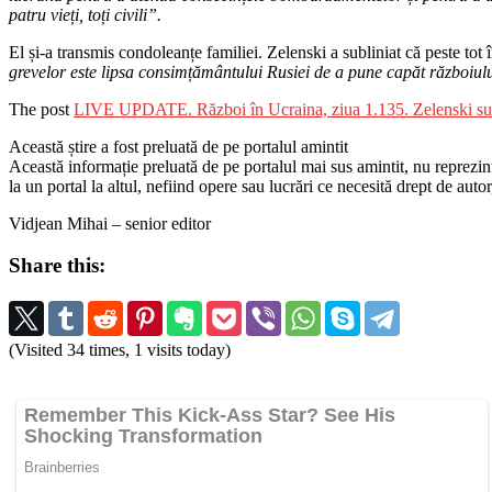
patru vieți, toți civili”.
El și-a transmis condoleanțe familiei. Zelenski a subliniat că peste tot
grevelor este lipsa consimțământului Rusiei de a pune capăt războiul
The post
LIVE UPDATE. Război în Ucraina, ziua 1.135. Zelenski susți
Această știre a fost preluată de pe portalul amintit
Această informație preluată de pe portalul mai sus amintit, nu reprezintă 
la un portal la altul, nefiind opere sau lucrări ce necesită drept de auto
Vidjean Mihai – senior editor
Share this:
(Visited 34 times, 1 visits today)