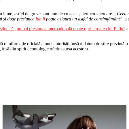
 în lume, astfel de greve sunt numite cu același termen – teroare.
„Ceea ce
ui și doar presiunea
lumii
poate asigura un astfel de consimțământ”
, a
ne că „numai presiunea internațională poate opri teroarea lui Putin”
a
o informație oficială a unei autorități, însă în latura de știre prezintă o i
r, însă din spirit deontologic oferim sursa acestora.