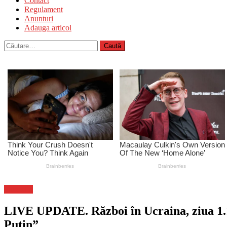
Contact
Regulament
Anunturi
Adauga articol
Caută
după:
Flux-stiri
LIVE UPDATE. Război în Ucraina, ziua 1.13
Putin”