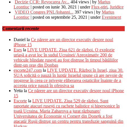
Decizie CCR: Revocarea Av...
404 views
|
by
Marius
Leontiuc
|
posted on iunie 30, 2021
|
under
Flux-stiri
,
Juridice
VIDEO Congres PNL/Iohanni...
397 views
|
by
Marius
Leontiuc
|
posted on septembrie 25, 2021
|
under
Eveniment
Comentarii recente
Daniel
la
Ce părere are un director executiv despre noul
iPhone 15
Eses
la
LIVE UPDATE. Ziua 621 de război. O explozie
uriașă a avut loc în sudul Ucrainei/ Aproximativ 200 de
vehicule blindate rusești au fost distruse în timpul bătăliilor
dintr-un oraș din Donbas
escorte247.com
la
LIVE UPDATE. Război în Israel, ziua 30.
SUA solicită o pauză în luptă/ Israelul spune că are nevoie de
progrese în ceea ce privește eliberarea ostaticilor înainte de a
accepta orice pauză în ofensiva sa
Yetta
la
Ce părere are un director executiv despre noul iPhone
15
Escorte
la
LIVE UPDATE. Ziua 529 de război. Sunt
raportate atacuri rusești cu rachete balistice şi hipersonice în
toată Ucraina. Maria Zaharova a jurat răzbunare/
Universitatea de Economie și Comerț din Donețk a fost
atacată/ Ruşii distrug un centru pentru transfuzie sanguină din
Harkov