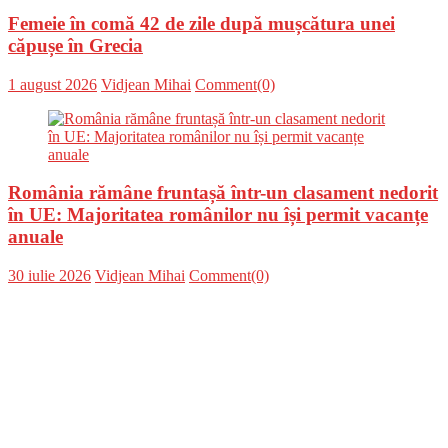
Femeie în comă 42 de zile după mușcătura unei
căpușe în Grecia
Posted
Author
1 august 2026
Vidjean Mihai
Comment(0)
on
România rămâne fruntașă într-un clasament nedorit
în UE: Majoritatea românilor nu își permit vacanțe
anuale
Posted
Author
30 iulie 2026
Vidjean Mihai
Comment(0)
on