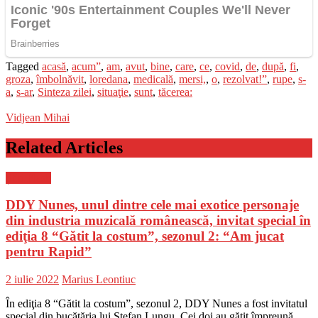
Tagged
acasă
,
acum”
,
am
,
avut
,
bine
,
care
,
ce
,
covid
,
de
,
după
,
fi
,
groza
,
îmbolnăvit
,
loredana
,
medicală
,
mersi,
,
o
,
rezolvat!”
,
rupe
,
s-
a
,
s-ar
,
Sinteza zilei
,
situaţie
,
sunt
,
tăcerea:
Vidjean Mihai
Related Articles
Știri Flash
DDY Nunes, unul dintre cele mai exotice personaje
din industria muzicală românească, invitat special în
ediţia 8 “Gătit la costum”, sezonul 2: “Am jucat
pentru Rapid”
Posted
Author
2 iulie 2022
Marius Leontiuc
on
În ediţia 8 “Gătit la costum”, sezonul 2, DDY Nunes a fost invitatul
special din bucătăria lui Ştefan Lungu. Cei doi au gătit împreună