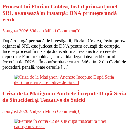
Procesul lui Florian Coldea, fostul prim-adjunct
SRI, avansează în instanță: DNA primește undă
verde
Posted
Author
5 august 2026
Vidjean Mihai
Comment(0)
on
După o lungă perioadă de investigații, Florian Coldea, fostul prim-
adjunct al SRI, este judecat de DNA pentru acuzații de corupție.
Începe procesul în instanță Judecătorii au respins toate cererile
depuse de Florian Coldea și au validat legalitatea rechizitoriului
formulat de DNA. „În conformitate cu art. 346 alin. 2 din Codul de
procedură penală, toate cererile […]
Criza de la Matignon: Anchete Începute După Seria
de Sinucideri și Tentative de Suicid
Posted
Author
3 august 2026
Vidjean Mihai
Comment(0)
on