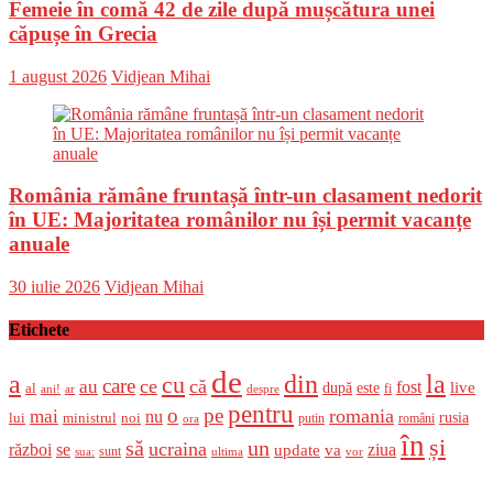
Femeie în comă 42 de zile după mușcătura unei
căpușe în Grecia
Posted
Author
1 august 2026
Vidjean Mihai
on
România rămâne fruntașă într-un clasament nedorit
în UE: Majoritatea românilor nu își permit vacanțe
anuale
Posted
Author
30 iulie 2026
Vidjean Mihai
on
Etichete
de
a
din
la
cu
care
ce
că
au
fost
live
după
este
al
fi
ani!
ar
despre
pentru
o
pe
romania
mai
nu
ministrul
rusia
lui
noi
români
putin
ora
în
și
un
să
ucraina
război
se
update
ziua
va
sunt
sua:
ultima
vor