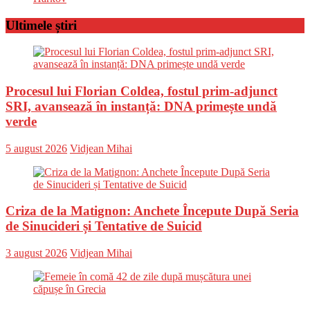
Ultimele știri
Procesul lui Florian Coldea, fostul prim-adjunct
SRI, avansează în instanță: DNA primește undă
verde
Posted
Author
5 august 2026
Vidjean Mihai
on
Criza de la Matignon: Anchete Începute După Seria
de Sinucideri și Tentative de Suicid
Posted
Author
3 august 2026
Vidjean Mihai
on