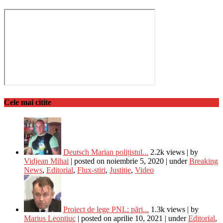
Cele mai citite
Deutsch Marian polițistul...
2.2k views
|
by
Vidjean Mihai
|
posted on noiembrie 5, 2020
|
under
Breaking
News
,
Editorial
,
Flux-stiri
,
Justitie
,
Video
Proiect de lege PNL: pări...
1.3k views
|
by
Marius Leontiuc
|
posted on aprilie 10, 2021
|
under
Editorial
,