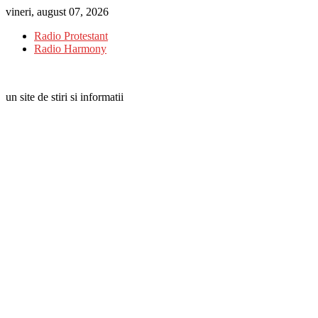
Skip
vineri, august 07, 2026
to
Radio Protestant
content
Radio Harmony
un site de stiri si informatii