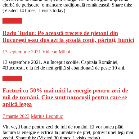
ciorbă de perişoare, o mâncare tradiţională românească. Share this:
(Visited 14 times, 1 visits today)
Știri Flash
Radu Tudor: Pe această trecere de pietoni din
București s-au dus azi la școală copii, părinți, bunici
Posted
Author
13 septembrie 2021
Vidjean Mihai
on
13 septembrie 2021. Au început școlile. Capitala României,
#Bucuresti, e la fel de neîngrijită și abandonată de peste 10 ani.
Știri Flash
Facturi cu 50% mai mici la energie pentru zeci de
mii de români. Cine sunt norocoşii pentru care se
aplică legea
Posted
Author
7 martie 2023
Marius Leontiuc
on
Vin veşti bune pentru zeci de mii de români. Ei vor putea plăti
factura la energie electrică la jumătate de preţ, potrivit unel legi mai
vechi. Share this: (Visited 30 times, 1 visits today)