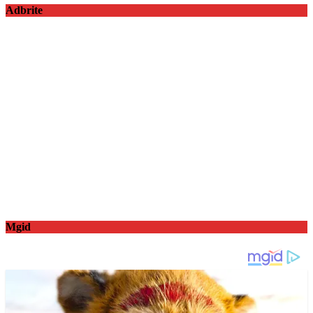
Adbrite
Mgid