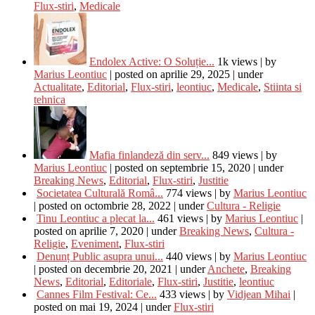
Flux-stiri
,
Medicale
Endolex Active: O Soluție...
1k views
|
by
Marius Leontiuc
|
posted on aprilie 29, 2025
|
under
Actualitate
,
Editorial
,
Flux-stiri
,
leontiuc
,
Medicale
,
Stiinta si
tehnica
Mafia finlandeză din serv...
849 views
|
by
Marius Leontiuc
|
posted on septembrie 15, 2020
|
under
Breaking News
,
Editorial
,
Flux-stiri
,
Justitie
Societatea Culturală Româ...
774 views
|
by
Marius Leontiuc
|
posted on octombrie 28, 2022
|
under
Cultura - Religie
Tinu Leontiuc a plecat la...
461 views
|
by
Marius Leontiuc
|
posted on aprilie 7, 2020
|
under
Breaking News
,
Cultura -
Religie
,
Eveniment
,
Flux-stiri
Denunț Public asupra unui...
440 views
|
by
Marius Leontiuc
|
posted on decembrie 20, 2021
|
under
Anchete
,
Breaking
News
,
Editorial
,
Editoriale
,
Flux-stiri
,
Justitie
,
leontiuc
Cannes Film Festival: Ce...
433 views
|
by
Vidjean Mihai
|
posted on mai 19, 2024
|
under
Flux-stiri