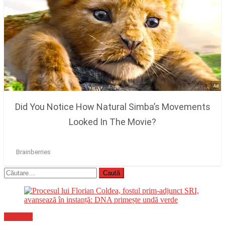
Caută
după:
Flux-stiri