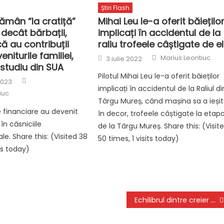
Știri Flash
ămân “la cratiță”
Mihai Leu le-a oferit băiețilo
decât bărbații,
implicați în accidentul de la
ă au contribuții
raliu trofeele câștigate de el
eniturile familiei,
Author
Posted
Marius Leontiuc
3 iulie 2022
on
studiu din SUA
Pilotul Mihai Leu le-a oferit băieților
Author
2023
implicați în accidentul de la Raliul di
iuc
Târgu Mureș, când mașina sa a ieșit
e financiare au devenit
în decor, trofeele câștigate la etap
în căsniciile
de la Târgu Mureș. Share this: (Visit
e. Share this: (Visited 38
50 times, 1 visits today)
its today)
Echilibrul dintre creier și inimă, atunci când luăm lucrurile așa cum sunt. Marius Ghidel: “Ca să avem o viață fericită, trebuie să nu funcționăm pe ego”