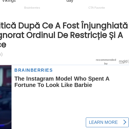
itică După Ce A Fost Înjunghiată
Ignorat Ordinul De Restricție Și A
ce
0)