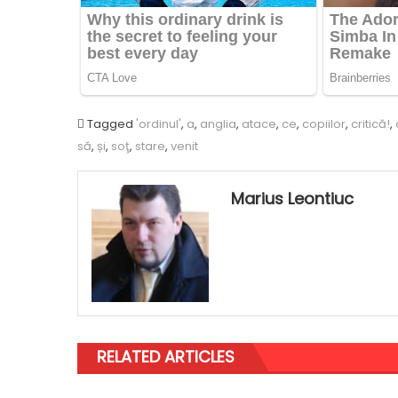
Tagged
'ordinul'
,
a
,
anglia
,
atace
,
ce
,
copiilor
,
critică!
,
să
,
și
,
soţ
,
stare
,
venit
Marius Leontiuc
RELATED ARTICLES