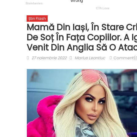
Știri Flash
Mamă Din Iași, În Stare Cr
De Soț În Fața Copiilor. A 
Venit Din Anglia Să O Ata
Posted
Author
27 noiembrie 2022
Marius Leontiuc
Comment(
on