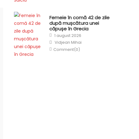
Femeie în comă 42 de zile
după mușcătura unei
căpușe în Grecia
Posted
1 august 2026
on
Author
Vidjean Mihai
Comment(0)