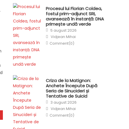
Procesul lui Florian Coldea,
r
fostul prim-adjunct SRI,
avansează în instanță: DNA
primește undă verde
Posted
5 august 2026
on
Author
Vidjean Mihai
Comment(0)
n
a
ed
Criza de la Matignon:
Anchete Începute După
Seria de Sinucideri și
Tentative de Suicid
Posted
3 august 2026
on
Author
Vidjean Mihai
Comment(0)