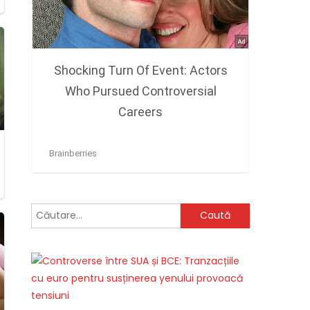
Caută
după: