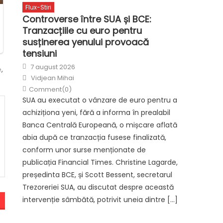
Flux-Stiri
Controverse între SUA și BCE:
Tranzacțiile cu euro pentru
susținerea yenului provoacă
tensiuni
Posted
7 august 2026
e
,
on
Author
Vidjean Mihai
Comment(0)
SUA au executat o vânzare de euro pentru a
achiziționa yeni, fără a informa în prealabil
Banca Centrală Europeană, o mișcare aflată
abia după ce tranzacția fusese finalizată,
conform unor surse menționate de
publicația Financial Times. Christine Lagarde,
președinta BCE, și Scott Bessent, secretarul
Trezoreriei SUA, au discutat despre această
intervenție sâmbătă, potrivit uneia dintre […]