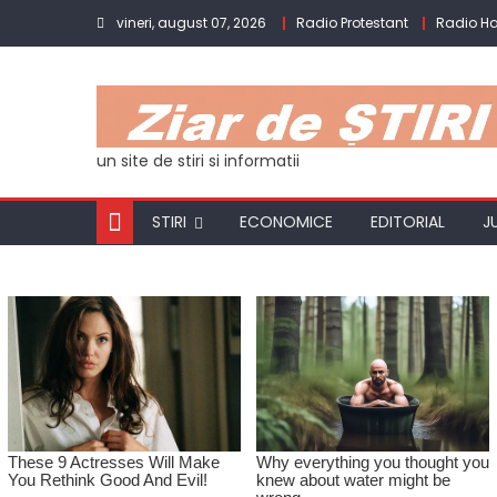
Skip
vineri, august 07, 2026
Radio Protestant
Radio H
to
content
un site de stiri si informatii
STIRI
ECONOMICE
EDITORIAL
J