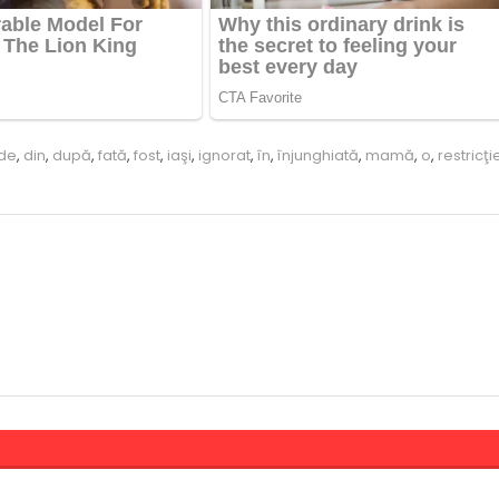
de
,
din
,
după
,
fată
,
fost
,
iaşi
,
ignorat
,
în
,
înjunghiată
,
mamă
,
o
,
restricţi