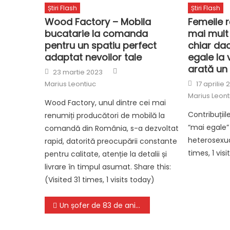
Știri Flash
Știri Flash
Wood Factory – Mobila
Femeile r
bucatarie la comanda
mai mult 
pentru un spatiu perfect
chiar dac
adaptat nevoilor tale
egale la v
arată un 
Author
Posted
23 martie 2023
on
Posted
Marius Leontiuc
17 aprilie 
on
Marius Leont
Wood Factory, unul dintre cei mai
Contribuțiil
renumiți producători de mobilă la
“mai egale” 
comandă din România, s-a dezvoltat
heterosexual
rapid, datorită preocupării constante
times, 1 vis
pentru calitate, atenție la detalii și
livrare în timpul asumat. Share this:
(Visited 31 times, 1 visits today)
Navigare
Un șofer de 83 de ani a omorât doi pietoni, după ce tocmai lovise un biciclist și fugise de la locul accidentului, în Argeș
în