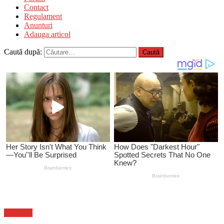
Contact
Regulament
Anunturi
Adauga articol
Caută după:
Flux-stiri