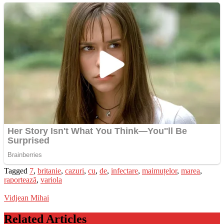
Tagged
7
,
britanie
,
cazuri
,
cu
,
de
,
infectare
,
maimuțelor
,
marea
,
raportează
,
variola
Vidjean Mihai
Related Articles