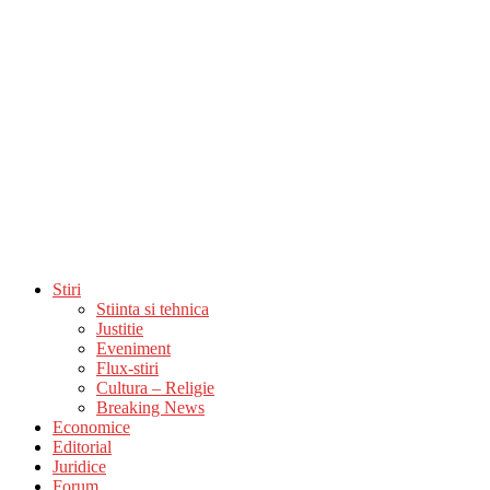
Stiri
Stiinta si tehnica
Justitie
Eveniment
Flux-stiri
Cultura – Religie
Breaking News
Economice
Editorial
Juridice
Forum