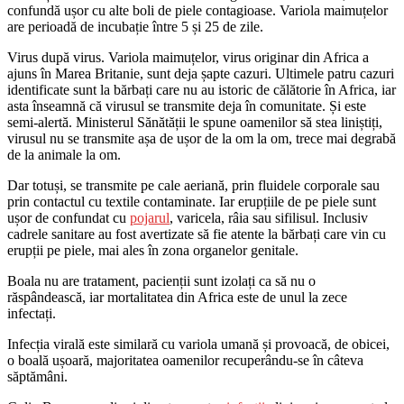
confundă ușor cu alte boli de piele contagioase. Variola maimuțelor
are perioadă de incubație între 5 și 25 de zile.
Virus după virus. Variola maimuțelor, virus originar din Africa a
ajuns în Marea Britanie, sunt deja șapte cazuri. Ultimele patru cazuri
identificate sunt la bărbați care nu au istoric de călătorie în Africa, iar
asta înseamnă că virusul se transmite deja în comunitate. Și este
semi-alertă. Ministerul Sănătății le spune oamenilor să stea liniștiți,
virusul nu se transmite așa de ușor de la om la om, trece mai degrabă
de la animale la om.
Dar totuși, se transmite pe cale aeriană, prin fluidele corporale sau
prin contactul cu textile contaminate. Iar erupțiile de pe piele sunt
ușor de confundat cu
pojarul
, varicela, râia sau sifilisul. Inclusiv
cadrele sanitare au fost avertizate să fie atente la bărbați care vin cu
erupții pe piele, mai ales în zona organelor genitale.
Boala nu are tratament, pacienții sunt izolați ca să nu o
răspândească, iar mortalitatea din Africa este de unul la zece
infectați.
Infecția virală este similară cu variola umană și provoacă, de obicei,
o boală ușoară, majoritatea oamenilor recuperându-se în câteva
săptămâni.