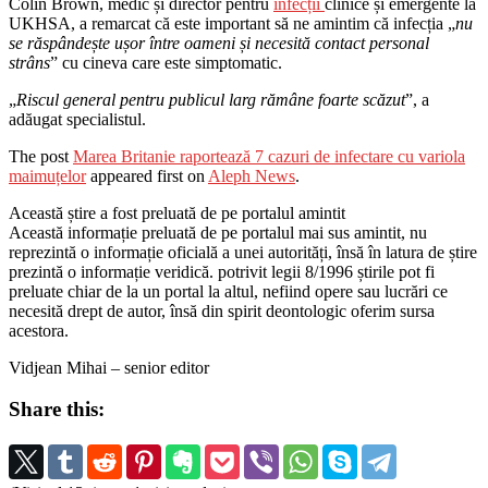
Colin Brown, medic și director pentru
infecții
clinice și emergente la
UKHSA, a remarcat că este important să ne amintim că infecția „
nu
se răspândește ușor între oameni și necesită contact personal
strâns
” cu cineva care este simptomatic.
„
Riscul general pentru publicul larg rămâne foarte scăzut
”, a
adăugat specialistul.
The post
Marea Britanie raportează 7 cazuri de infectare cu variola
maimuțelor
appeared first on
Aleph News
.
Această știre a fost preluată de pe portalul amintit
Această informație preluată de pe portalul mai sus amintit, nu
reprezintă o informație oficială a unei autorități, însă în latura de știre
prezintă o informație veridică. potrivit legii 8/1996 știrile pot fi
preluate chiar de la un portal la altul, nefiind opere sau lucrări ce
necesită drept de autor, însă din spirit deontologic oferim sursa
acestora.
Vidjean Mihai – senior editor
Share this: