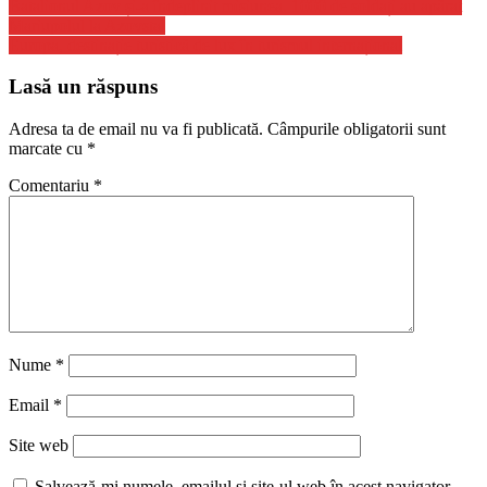
Batalionul Azov și-a îndeplinit misiunea. 1000 de soldați au apărat
Mariupolul la Azovstal
Europa, destinație turistică de lux în turismul internațional
Lasă un răspuns
Adresa ta de email nu va fi publicată.
Câmpurile obligatorii sunt
marcate cu
*
Comentariu
*
Nume
*
Email
*
Site web
Salvează-mi numele, emailul și site-ul web în acest navigator