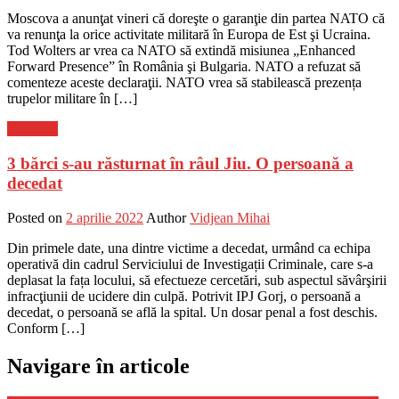
Moscova a anunţat vineri că doreşte o garanţie din partea NATO că
va renunţa la orice activitate militară în Europa de Est şi Ucraina.
Tod Wolters ar vrea ca NATO să extindă misiunea „Enhanced
Forward Presence” în România şi Bulgaria. NATO a refuzat să
comenteze aceste declaraţii. NATO vrea să stabilească prezența
trupelor militare în […]
Flux-stiri
3 bărci s-au răsturnat în râul Jiu. O persoană a
decedat
Posted on
2 aprilie 2022
Author
Vidjean Mihai
Din primele date, una dintre victime a decedat, urmând ca echipa
operativă din cadrul Serviciului de Investigații Criminale, care s-a
deplasat la fața locului, să efectueze cercetări, sub aspectul săvârşirii
infracţiunii de ucidere din culpă. Potrivit IPJ Gorj, o persoană a
decedat, o persoană se află la spital. Un dosar penal a fost deschis.
Conform […]
Navigare în articole