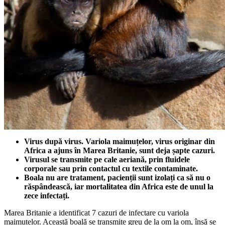
Virus după virus. Variola maimuțelor, virus originar din
Africa a ajuns în Marea Britanie, sunt deja șapte cazuri.
Virusul se transmite pe cale aeriană, prin fluidele
corporale sau prin contactul cu textile contaminate.
Boala nu are tratament, pacienții sunt izolați ca să nu o
răspândească, iar mortalitatea din Africa este de unul la
zece infectați.
Marea Britanie a identificat 7 cazuri de infectare cu variola
maimuțelor. Această boală se transmite greu de la om la om, însă se