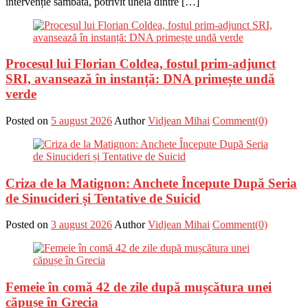
intervenție sâmbătă, potrivit uneia dintre […]
Procesul lui Florian Coldea, fostul prim-adjunct
SRI, avansează în instanță: DNA primește undă
verde
Posted on
5 august 2026
Author
Vidjean Mihai
Comment(0)
Criza de la Matignon: Anchete Începute După Seria
de Sinucideri și Tentative de Suicid
Posted on
3 august 2026
Author
Vidjean Mihai
Comment(0)
Femeie în comă 42 de zile după mușcătura unei
căpușe în Grecia