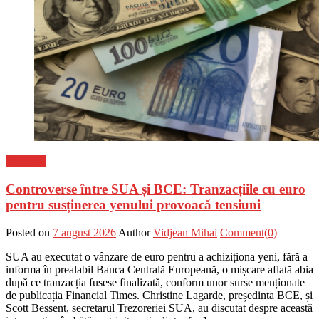
Flux-stiri
Controverse între SUA și BCE: Tranzacțiile cu euro
pentru susținerea yenului provoacă tensiuni
Posted on
7 august 2026
Author
Vidjean Mihai
Comment(0)
SUA au executat o vânzare de euro pentru a achiziționa yeni, fără a
informa în prealabil Banca Centrală Europeană, o mișcare aflată abia
după ce tranzacția fusese finalizată, conform unor surse menționate
de publicația Financial Times. Christine Lagarde, președinta BCE, și
Scott Bessent, secretarul Trezoreriei SUA, au discutat despre această