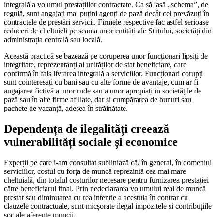
integrală a volumul prestațiilor contractate. Ca să iasă „schema”, de
regulă, sunt angajați mai puțini agenți de pază decât cei prevăzuți în
contractele de prestări servicii. Firmele respective fac astfel serioase
reduceri de cheltuieli pe seama unor entități ale Statului, societăți din
administrația centrală sau locală.
Această practică se bazează pe coruperea unor funcționari lipsiți de
integritate, reprezentanți ai unităților de stat beneficiare, care
confirmă în fals livrarea integrală a serviciilor. Funcționari corupți
sunt cointeresați cu bani sau cu alte forme de avantaje, cum ar fi
angajarea fictivă a unor rude sau a unor apropiați în societățile de
pază sau în alte firme afiliate, dar și cumpărarea de bunuri sau
pachete de vacanță, adesea în străinătate.
Dependența de ilegalități creează
vulnerabilități sociale și economice
Experții pe care i-am consultat subliniază că, în general, în domeniul
serviciilor, costul cu forța de muncă reprezintă cea mai mare
cheltuială, din totalul costurilor necesare pentru furnizarea prestației
către beneficiarul final. Prin nedeclararea volumului real de muncă
prestat sau diminuarea cu rea intenție a acestuia în contrar cu
clauzele contractuale, sunt micșorate ilegal impozitele și contribuțiile
sociale aferente muncii.