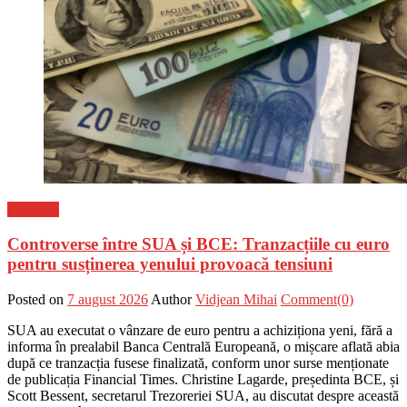
Flux-stiri
Controverse între SUA și BCE: Tranzacțiile cu euro
pentru susținerea yenului provoacă tensiuni
Posted on
7 august 2026
Author
Vidjean Mihai
Comment(0)
SUA au executat o vânzare de euro pentru a achiziționa yeni, fără a
informa în prealabil Banca Centrală Europeană, o mișcare aflată abia
după ce tranzacția fusese finalizată, conform unor surse menționate
de publicația Financial Times. Christine Lagarde, președinta BCE, și
Scott Bessent, secretarul Trezoreriei SUA, au discutat despre această