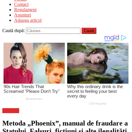
Contact
Regulament
Anunturi
Adauga articol
Caută după:
Flux-stiri
Metoda „Phoenix”, manual de fraudare a
Statului. Falsuri, ficțiuni și alte ilegalități