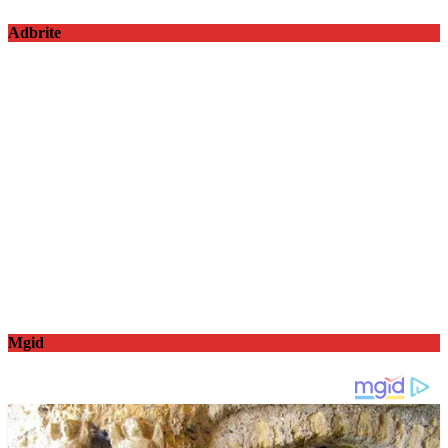
Adbrite
Mgid