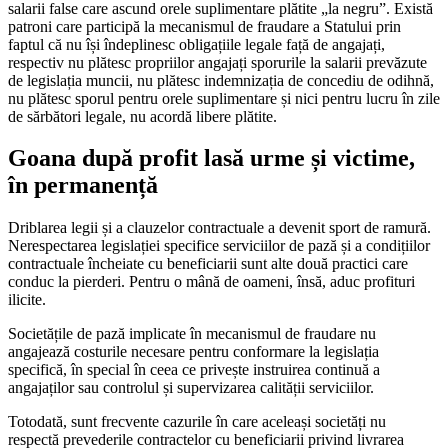
salarii false care ascund orele suplimentare plătite „la negru”. Există
patroni care participă la mecanismul de fraudare a Statului prin
faptul că nu își îndeplinesc obligațiile legale față de angajați,
respectiv nu plătesc propriilor angajați sporurile la salarii prevăzute
de legislația muncii, nu plătesc indemnizația de concediu de odihnă,
nu plătesc sporul pentru orele suplimentare și nici pentru lucru în zile
de sărbători legale, nu acordă libere plătite.
Goana după profit lasă urme și victime,
în permanență
Driblarea legii și a clauzelor contractuale a devenit sport de ramură.
Nerespectarea legislației specifice serviciilor de pază și a condițiilor
contractuale încheiate cu beneficiarii sunt alte două practici care
conduc la pierderi. Pentru o mână de oameni, însă, aduc profituri
ilicite.
Societățile de pază implicate în mecanismul de fraudare nu
angajează costurile necesare pentru conformare la legislația
specifică, în special în ceea ce privește instruirea continuă a
angajaților sau controlul și supervizarea calității serviciilor.
Totodată, sunt frecvente cazurile în care aceleași societăți nu
respectă prevederile contractelor cu beneficiarii privind livrarea