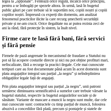
legea la „opționale”. Fentează orice regulă, încalcă orice principiu,
pentru a se îmbogăți pe spezele altora. În urmă, lasă în bugetul
public găuri pe care trebuie să le suportăm noi, copiii noștri și copiii
copiilor noștri. Împreună cu experți din domeniu, am analizat
fenomenul practicilor ilicite la care recurg șmecherii securității
private și ne-am crucit. Orice ilegalitate nu ar putea rezista zeci de
ani la rând, fără protecție în sistem, la înalt nivel.
Firme care te lasă fără bani, fără servici
și fără pensie
Firmele de pază angrenate în mecanismul de fraudare a Statului nu
pot să își acopere costurile directe și nici nu pot obține profituri mari,
nefiscalizate, fără a recurge la practici ilegale. Cele mai cunoscute
tertipuri care au fost documentate până acum în acest domeniu sunt
plata angajaților integral sau parțial „la negru” și neîndeplinirea
obligațiilor legale față de angajați.
Prin plata angajaților integral sau parțial „la negru”, unii patroni
urmăresc diminuarea semnificativă a sumelor care trebuie vărsate la
bugetul statului, respectiv la bugetul asigurărilor sociale și de
sănătate. Variante de mascare a muncii la negru sunt multe, dar cele
mai cunoscute sunt: contractele cu timp parțial de muncă, folosirea
abuzivă a concediilor fără plată, precum și pontajele și statele de