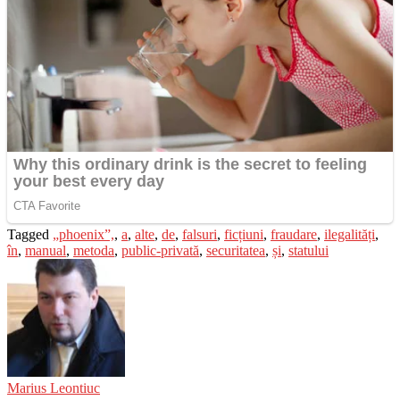
Tagged
„phoenix”,
,
a
,
alte
,
de
,
falsuri
,
ficțiuni
,
fraudare
,
ilegalități
,
în
,
manual
,
metoda
,
public-privată
,
securitatea
,
și
,
statului
Marius Leontiuc