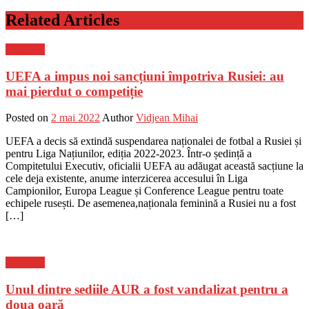
Related Articles
Flux-stiri
UEFA a impus noi sancțiuni împotriva Rusiei: au
mai pierdut o competiție
Posted on
2 mai 2022
Author
Vidjean Mihai
UEFA a decis să extindă suspendarea naționalei de fotbal a Rusiei și
pentru Liga Națiunilor, ediția 2022-2023. Într-o ședință a
Compitetului Executiv, oficialii UEFA au adăugat această sacțiune la
cele deja existente, anume interzicerea accesului în Liga
Campionilor, Europa League și Conference League pentru toate
echipele rusești. De asemenea,naționala feminină a Rusiei nu a fost
[…]
Flux-stiri
Unul dintre sediile AUR a fost vandalizat pentru a
doua oară