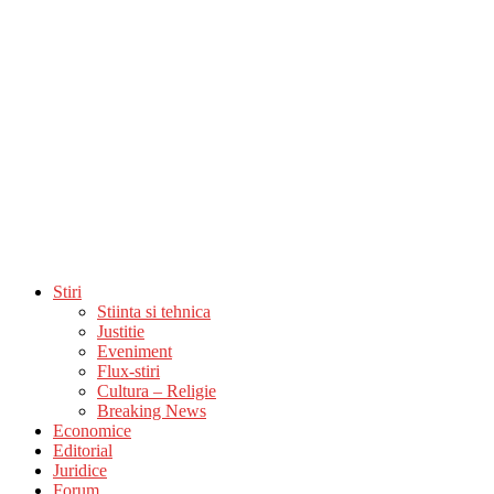
Stiri
Stiinta si tehnica
Justitie
Eveniment
Flux-stiri
Cultura – Religie
Breaking News
Economice
Editorial
Juridice
Forum