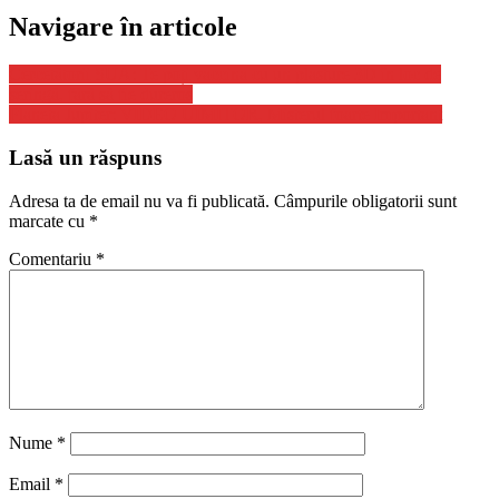
Navigare în articole
Cercetătorii SUA: Te poți vaccina cu un plasture 3D în loc de
seringă, fără să fie dureros
Planeta Jupiter: VIDEO UIMITOR, Misterul foarte Important
Lasă un răspuns
Adresa ta de email nu va fi publicată.
Câmpurile obligatorii sunt
marcate cu
*
Comentariu
*
Nume
*
Email
*