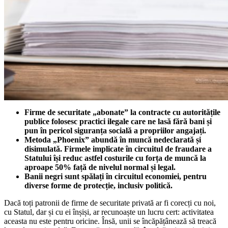
Firme de securitate „abonate” la contracte cu autoritățile
publice folosesc practici ilegale care ne lasă fără bani și
pun în pericol siguranța socială a propriilor angajați.
Metoda „Phoenix” abundă în muncă nedeclarată și
disimulată. Firmele implicate în circuitul de fraudare a
Statului își reduc astfel costurile cu forța de muncă la
aproape 50% față de nivelul normal și legal.
Banii negri sunt spălați în circuitul economiei, pentru
diverse forme de protecție, inclusiv politică.
Dacă toți patronii de firme de securitate privată ar fi corecți cu noi,
cu Statul, dar și cu ei înșiși, ar recunoaște un lucru cert: activitatea
aceasta nu este pentru oricine. Însă, unii se încăpățânează să treacă