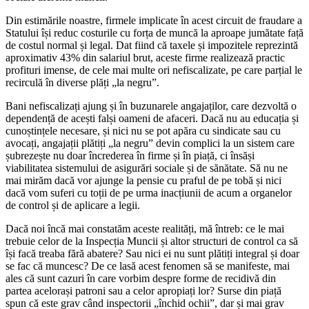
Din estimările noastre, firmele implicate în acest circuit de fraudare a
Statului își reduc costurile cu forța de muncă la aproape jumătate față
de costul normal și legal. Dat fiind că taxele și impozitele reprezintă
aproximativ 43% din salariul brut, aceste firme realizează practic
profituri imense, de cele mai multe ori nefiscalizate, pe care parțial le
recirculă în diverse plăți „la negru”.
Bani nefiscalizați ajung și în buzunarele angajaților, care dezvoltă o
dependență de acești falși oameni de afaceri. Dacă nu au educația și
cunoștințele necesare, și nici nu se pot apăra cu sindicate sau cu
avocați, angajații plătiți „la negru” devin complici la un sistem care
șubrezește nu doar încrederea în firme și în piață, ci însăși
viabilitatea sistemului de asigurări sociale și de sănătate. Să nu ne
mai mirăm dacă vor ajunge la pensie cu praful de pe tobă și nici
dacă vom suferi cu toții de pe urma inacțiunii de acum a organelor
de control și de aplicare a legii.
Dacă noi încă mai constatăm aceste realități, mă întreb: ce le mai
trebuie celor de la Inspecția Muncii și altor structuri de control ca să
își facă treaba fără abatere? Sau nici ei nu sunt plătiți integral și doar
se fac că muncesc? De ce lasă acest fenomen să se manifeste, mai
ales că sunt cazuri în care vorbim despre forme de recidivă din
partea acelorași patroni sau a celor apropiați lor? Surse din piață
spun că este grav când inspectorii „închid ochii”, dar și mai grav