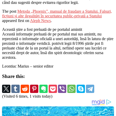
când dau sugestii despre evitarea rigorilor legii.
The post
Metoda „Phoenix”, manual de fraudare a Statului. Falsuri,
ficțiuni și alte ilegalități în securitatea public-privată a Statului
appeared first on
Aleph News
.
Această știre a fost preluată de pe portalul amintit
Această informație preluată de pe portalul mai sus amintit, nu
reprezintă o informație oficială a unei autorități, însă în latura de știre
prezintă o informație veridică. potrivit legii 8/1996 știrile pot fi
preluate chiar de la un portal la altul, nefiind opere sau lucrări ce
necesită drept de autor, însă din spirit deontologic oferim sursa
acestora.
Leontiuc Marius – senior editor
Share this:
(Visited 6 times, 1 visits today)