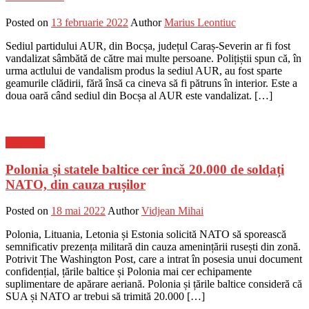
Posted on
13 februarie 2022
Author
Marius Leontiuc
Sediul partidului AUR, din Bocșa, județul Caraș-Severin ar fi fost
vandalizat sâmbătă de către mai multe persoane. Polițiștii spun că, în
urma actlului de vandalism produs la sediul AUR, au fost sparte
geamurile clădirii, fără însă ca cineva să fi pătruns în interior. Este a
doua oară când sediul din Bocșa al AUR este vandalizat. […]
Flux-stiri
Polonia și statele baltice cer încă 20.000 de soldați
NATO, din cauza rușilor
Posted on
18 mai 2022
Author
Vidjean Mihai
Polonia, Lituania, Letonia și Estonia solicită NATO să sporească
semnificativ prezența militară din cauza amenințării rusești din zonă.
Potrivit The Washington Post, care a intrat în posesia unui document
confidențial, țările baltice și Polonia mai cer echipamente
suplimentare de apărare aeriană. Polonia și țările baltice consideră că
SUA și NATO ar trebui să trimită 20.000 […]