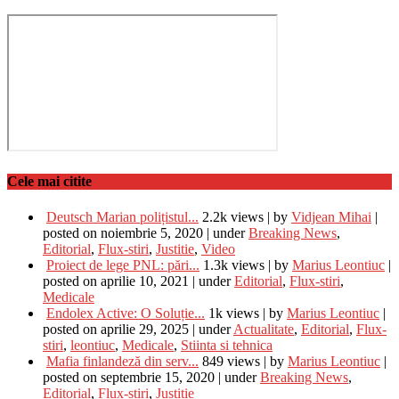
Cele mai citite
Deutsch Marian polițistul...
2.2k views
|
by
Vidjean Mihai
|
posted on noiembrie 5, 2020
|
under
Breaking News
,
Editorial
,
Flux-stiri
,
Justitie
,
Video
Proiect de lege PNL: pări...
1.3k views
|
by
Marius Leontiuc
|
posted on aprilie 10, 2021
|
under
Editorial
,
Flux-stiri
,
Medicale
Endolex Active: O Soluție...
1k views
|
by
Marius Leontiuc
|
posted on aprilie 29, 2025
|
under
Actualitate
,
Editorial
,
Flux-
stiri
,
leontiuc
,
Medicale
,
Stiinta si tehnica
Mafia finlandeză din serv...
849 views
|
by
Marius Leontiuc
|
posted on septembrie 15, 2020
|
under
Breaking News
,
Editorial
,
Flux-stiri
,
Justitie