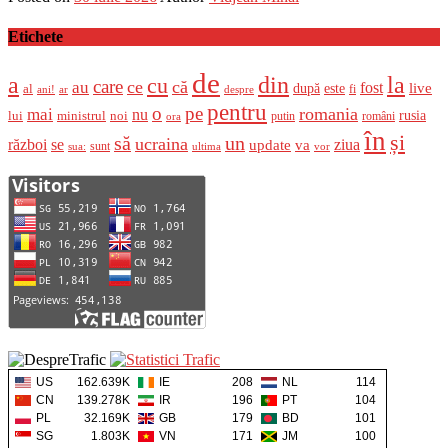
Etichete
de
a
din
la
cu
care
ce
că
au
fost
live
după
este
al
fi
ani!
ar
despre
pentru
o
pe
romania
mai
nu
ministrul
rusia
lui
noi
români
putin
ora
în
și
un
să
ucraina
război
se
update
ziua
va
sunt
sua:
ultima
vor
US
162.639K
IE
208
NL
114
CN
139.278K
IR
196
PT
104
PL
32.169K
GB
179
BD
101
SG
1.803K
VN
171
JM
100