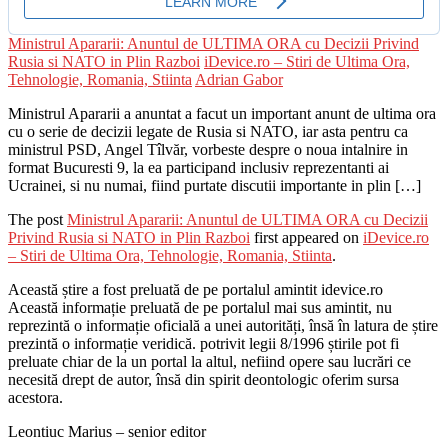
Ministrul Apararii: Anuntul de ULTIMA ORA cu Decizii Privind
Rusia si NATO in Plin Razboi
iDevice.ro – Stiri de Ultima Ora,
Tehnologie, Romania, Stiinta
Adrian Gabor
Ministrul Apararii a anuntat a facut un important anunt de ultima ora
cu o serie de decizii legate de Rusia si NATO, iar asta pentru ca
ministrul PSD, Angel Tîlvăr, vorbeste despre o noua intalnire in
format Bucuresti 9, la ea participand inclusiv reprezentanti ai
Ucrainei, si nu numai, fiind purtate discutii importante in plin […]
The post
Ministrul Apararii: Anuntul de ULTIMA ORA cu Decizii
Privind Rusia si NATO in Plin Razboi
first appeared on
iDevice.ro
– Stiri de Ultima Ora, Tehnologie, Romania, Stiinta
.
Această știre a fost preluată de pe portalul amintit idevice.ro
Această informație preluată de pe portalul mai sus amintit, nu
reprezintă o informație oficială a unei autorități, însă în latura de știre
prezintă o informație veridică. potrivit legii 8/1996 știrile pot fi
preluate chiar de la un portal la altul, nefiind opere sau lucrări ce
necesită drept de autor, însă din spirit deontologic oferim sursa
acestora.
Leontiuc Marius – senior editor