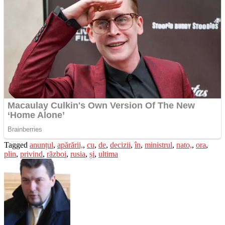
Tagged
anunțul
,
apărării,
,
cu
,
de
,
decizii
,
în
,
ministrul
,
nato,
,
ora
,
plin
,
privind
,
război
,
rusia
,
și
,
ultima