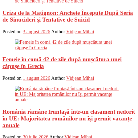
Criza de la Matignon: Anchete Începute După Seria
de Sinucideri și Tentative de Suicid
Posted on
3 august 2026
Author
Vidjean Mihai
Femeie în comă 42 de zile după mușcătura unei
căpușe în Grecia
Posted on
1 august 2026
Author
Vidjean Mihai
România rămâne fruntașă într-un clasament nedorit
în UE: Majoritatea românilor nu își permit vacanțe
anuale
Posted on
30 iulie 2026
Author
Vidjean Mihai