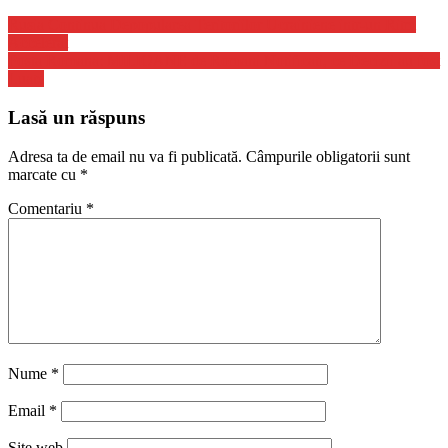
Rusia Continua Depopularea Teritoriilor Ucrainiene intr-un Ritm
Accelerat
Posta Romana: MILIOANE de Romani Notificati, ce Decizii au fost
Luate
Lasă un răspuns
Adresa ta de email nu va fi publicată.
Câmpurile obligatorii sunt
marcate cu
*
Comentariu
*
Nume
*
Email
*
Site web