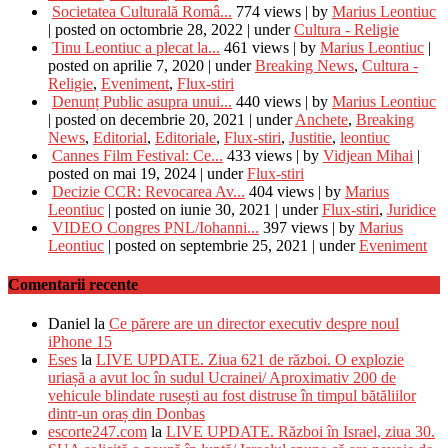
Societatea Culturală Româ...
774 views
|
by
Marius Leontiuc
|
posted on octombrie 28, 2022
|
under
Cultura - Religie
Tinu Leontiuc a plecat la...
461 views
|
by
Marius Leontiuc
|
posted on aprilie 7, 2020
|
under
Breaking News
,
Cultura -
Religie
,
Eveniment
,
Flux-stiri
Denunț Public asupra unui...
440 views
|
by
Marius Leontiuc
|
posted on decembrie 20, 2021
|
under
Anchete
,
Breaking
News
,
Editorial
,
Editoriale
,
Flux-stiri
,
Justitie
,
leontiuc
Cannes Film Festival: Ce...
433 views
|
by
Vidjean Mihai
|
posted on mai 19, 2024
|
under
Flux-stiri
Decizie CCR: Revocarea Av...
404 views
|
by
Marius
Leontiuc
|
posted on iunie 30, 2021
|
under
Flux-stiri
,
Juridice
VIDEO Congres PNL/Iohanni...
397 views
|
by
Marius
Leontiuc
|
posted on septembrie 25, 2021
|
under
Eveniment
Comentarii recente
Daniel
la
Ce părere are un director executiv despre noul
iPhone 15
Eses
la
LIVE UPDATE. Ziua 621 de război. O explozie
uriașă a avut loc în sudul Ucrainei/ Aproximativ 200 de
vehicule blindate rusești au fost distruse în timpul bătăliilor
dintr-un oraș din Donbas
escorte247.com
la
LIVE UPDATE. Război în Israel, ziua 30.