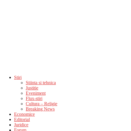
Stiri
Stiinta si tehnica
Justitie
Eveniment
Flux-stiri
Cultura – Religie
Breaking News
Economice
Editorial
Juridice
Forum