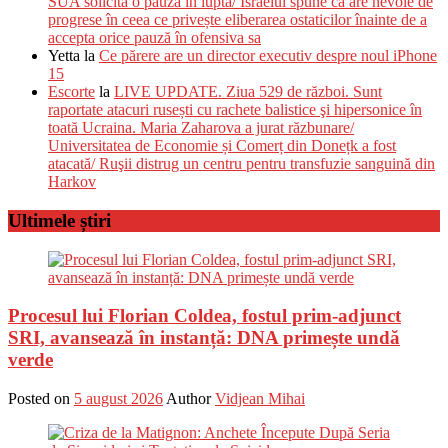
SUA solicită o pauză în luptă/ Israelul spune că are nevoie de
progrese în ceea ce privește eliberarea ostaticilor înainte de a
accepta orice pauză în ofensiva sa
Yetta
la
Ce părere are un director executiv despre noul iPhone
15
Escorte
la
LIVE UPDATE. Ziua 529 de război. Sunt
raportate atacuri rusești cu rachete balistice şi hipersonice în
toată Ucraina. Maria Zaharova a jurat răzbunare/
Universitatea de Economie și Comerț din Donețk a fost
atacată/ Ruşii distrug un centru pentru transfuzie sanguină din
Harkov
Ultimele știri
Procesul lui Florian Coldea, fostul prim-adjunct
SRI, avansează în instanță: DNA primește undă
verde
Posted on
5 august 2026
Author
Vidjean Mihai