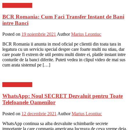
Stiinta si tehnica
BCR Romania: Cum Faci Transfer Instant de Bani
intre Banci
Posted on
19 noiembrie 2021
Author
Marius Leontiuc
BCR Romania ii anunta in mod oficial pe clientii din toata tara in
legatura cu un serviciu special despre care foarte multi nu stiau, dar
care poate fi extrem de util pentru multi dintre ei, platile instant intre
conturile de la banci diferite. Puteti vedea in clipul video de mai sus
cum arata sistemul pe […]
Stiinta si tehnica
WhatsApp: Noul SECRET Dezvaluit pentru Toate
Telefoanele Oamenilor
Posted on
12 decembrie 2021
Author
Marius Leontiuc
WhatsApp continua sa aiba dezvaluite schimbarile secrete
importante la care compania americana lucreaza de ceva vreme deja,