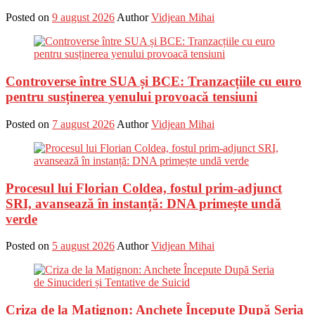
Posted on
9 august 2026
Author
Vidjean Mihai
Controverse între SUA și BCE: Tranzacțiile cu euro
pentru susținerea yenului provoacă tensiuni
Posted on
7 august 2026
Author
Vidjean Mihai
Procesul lui Florian Coldea, fostul prim-adjunct
SRI, avansează în instanță: DNA primește undă
verde
Posted on
5 august 2026
Author
Vidjean Mihai
Criza de la Matignon: Anchete Începute După Seria