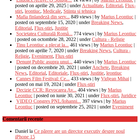
posted on aprilie 29, 2025
|
under
Actualitate
,
Editorial
,
Flux-
stiri
,
leontiuc
,
Medicale
,
Stiinta si tehnica
Mafia finlandeză din serv...
849 views
|
by
Marius Leontiuc
|
posted on septembrie 15, 2020
|
under
Breaking News
,
Editorial
,
Flux-stiri
,
Justitie
Societatea Culturală Româ...
774 views
|
by
Marius Leontiuc
|
posted on octombrie 28, 2022
|
under
Cultura - Religie
Tinu Leontiuc a plecat la...
461 views
|
by
Marius Leontiuc
|
posted on aprilie 7, 2020
|
under
Breaking News
,
Cultura -
Religie
,
Eveniment
,
Flux-stiri
Denunț Public asupra unui...
440 views
|
by
Marius Leontiuc
|
posted on decembrie 20, 2021
|
under
Anchete
,
Breaking
News
,
Editorial
,
Editoriale
,
Flux-stiri
,
Justitie
,
leontiuc
Cannes Film Festival: Ce...
433 views
|
by
Vidjean Mihai
|
posted on mai 19, 2024
|
under
Flux-stiri
Decizie CCR: Revocarea Av...
404 views
|
by
Marius
Leontiuc
|
posted on iunie 30, 2021
|
under
Flux-stiri
,
Juridice
VIDEO Congres PNL/Iohanni...
397 views
|
by
Marius
Leontiuc
|
posted on septembrie 25, 2021
|
under
Eveniment
Comentarii recente
Daniel
la
Ce părere are un director executiv despre noul
iPhone 15