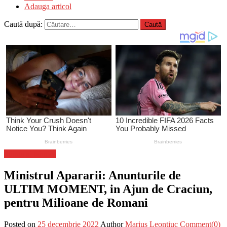
Adauga articol
Caută după:
Stiinta si tehnica
Ministrul Apararii: Anunturile de
ULTIM MOMENT, in Ajun de Craciun,
pentru Milioane de Romani
Posted on
25 decembrie 2022
Author
Marius Leontiuc
Comment(0)