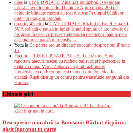
Eses
la
LIVE UPDATE. Ziua 621 de război. O explozie
uriașă a avut loc în sudul Ucrainei/ Aproximativ 200 de
vehicule blindate rusești au fost distruse în timpul bătăliilor
dintr-un oraș din Donbas
escorte247.com
la
LIVE UPDATE. Război în Israel, ziua 30.
SUA solicită o pauză în luptă/ Israelul spune că are nevoie de
progrese în ceea ce privește eliberarea ostaticilor înainte de a
accepta orice pauză în ofensiva sa
Yetta
la
Ce părere are un director executiv despre noul iPhone
15
Escorte
la
LIVE UPDATE. Ziua 529 de război. Sunt
raportate atacuri rusești cu rachete balistice şi hipersonice în
toată Ucraina. Maria Zaharova a jurat răzbunare/
Universitatea de Economie și Comerț din Donețk a fost
atacată/ Ruşii distrug un centru pentru transfuzie sanguină din
Harkov
Ultimele știri
Descoperire macabră la Botoșani: Bărbat dispărut,
găsit îngropat în curte