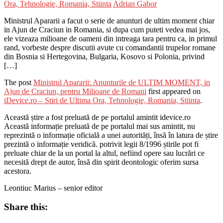
Ora, Tehnologie, Romania, Stiinta
Adrian Gabor
Ministrul Apararii a facut o serie de anunturi de ultim moment chiar
in Ajun de Craciun in Romania, si dupa cum puteti vedea mai jos,
ele vizeaza milioane de oameni din intreaga tara pentru ca, in primul
rand, vorbeste despre discutii avute cu comandantii trupelor romane
din Bosnia si Hertegovina, Bulgaria, Kosovo si Polonia, privind
[…]
The post
Ministrul Apararii: Anunturile de ULTIM MOMENT, in
Ajun de Craciun, pentru Milioane de Romani
first appeared on
iDevice.ro – Stiri de Ultima Ora, Tehnologie, Romania, Stiinta
.
Această știre a fost preluată de pe portalul amintit idevice.ro
Această informație preluată de pe portalul mai sus amintit, nu
reprezintă o informație oficială a unei autorități, însă în latura de știre
prezintă o informație veridică. potrivit legii 8/1996 știrile pot fi
preluate chiar de la un portal la altul, nefiind opere sau lucrări ce
necesită drept de autor, însă din spirit deontologic oferim sursa
acestora.
Leontiuc Marius – senior editor
Share this: