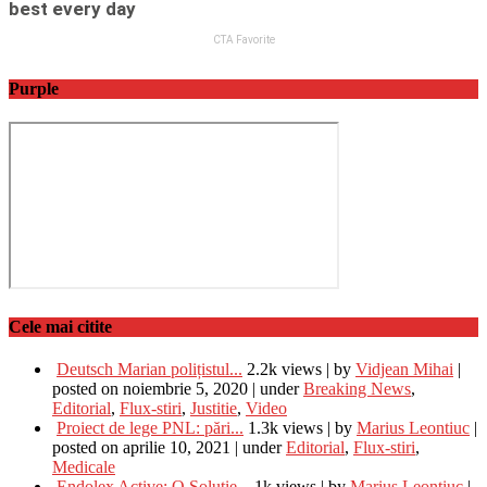
Purple
Cele mai citite
Deutsch Marian polițistul...
2.2k views
|
by
Vidjean Mihai
|
posted on noiembrie 5, 2020
|
under
Breaking News
,
Editorial
,
Flux-stiri
,
Justitie
,
Video
Proiect de lege PNL: pări...
1.3k views
|
by
Marius Leontiuc
|
posted on aprilie 10, 2021
|
under
Editorial
,
Flux-stiri
,
Medicale
Endolex Active: O Soluție...
1k views
|
by
Marius Leontiuc
|