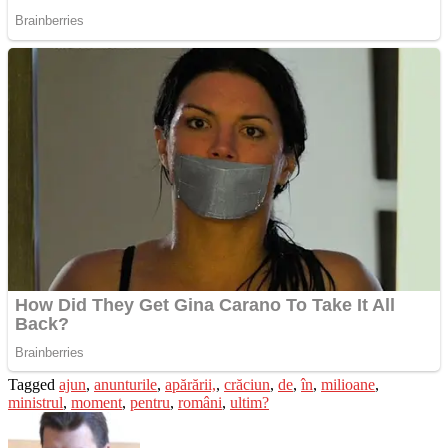
Tagged
ajun
,
anunturile
,
apărării,
,
crăciun
,
de
,
în
,
milioane
,
ministrul
,
moment
,
pentru
,
români
,
ultim?