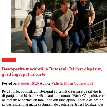
Flux-stiri
Descoperire macabră la Botoșani: Bărbat dispărut,
găsit îngropat în curte
Posted on
9 august 2026
Author
Vidjean Mihai
Comment(0)
Pe 21 iunie, polițiștii din Botoșani au primit o sesizare cu privire la
dispariția unui bărbat de 48 de ani din comuna Vârfu Câmpului, care
nu mai luase contact cu familia sa din luna aprilie. Forțele de ordine
au desfășurat mai multe săptămâni de căutări pentru a-l localiza, dar