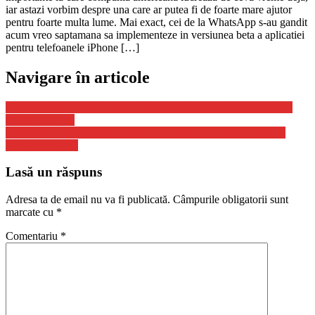
iar astazi vorbim despre una care ar putea fi de foarte mare ajutor
pentru foarte multa lume. Mai exact, cei de la WhatsApp s-au gandit
acum vreo saptamana sa implementeze in versiunea beta a aplicatiei
pentru telefoanele iPhone […]
Navigare în articole
Samsung GALAXY S21 la eMAG e REDUS cu Peste 1.500 de
LEI de Craciun
Decizia MAJORA pentru DACIA Duster 3 si Lansarea Noului
SUV Romanesc
Lasă un răspuns
Adresa ta de email nu va fi publicată.
Câmpurile obligatorii sunt
marcate cu
*
Comentariu
*