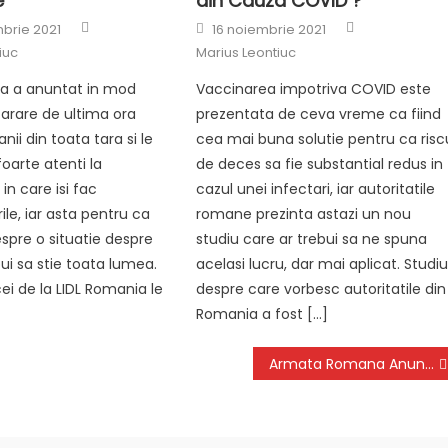
e
din Cauza COVID ?
Author
Author
Posted
brie 2021
16 noiembrie 2021
on
iuc
Marius Leontiuc
ia a anuntat in mod
Vaccinarea impotriva COVID este
tarare de ultima ora
prezentata de ceva vreme ca fiind
ii din toata tara si le
cea mai buna solutie pentru ca risc
foarte atenti la
de deces sa fie substantial redus in
in care isi fac
cazul unei infectari, iar autoritatile
le, iar asta pentru ca
romane prezinta astazi un nou
spre o situatie despre
studiu care ar trebui sa ne spuna
ui sa stie toata lumea.
acelasi lucru, dar mai aplicat. Studiu
ei de la LIDL Romania le
despre care vorbesc autoritatile din
Romania a fost […]
Armata Romana Anunta Multiple Exercitii ale Militarilor Romani