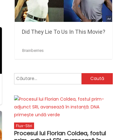
Caută
după:
Flux-Stiri
Procesul lui Florian Coldea, fostul