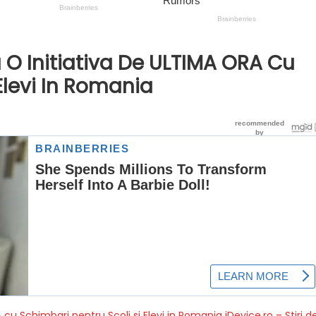
a O Initiativa De ULTIMA ORA Cu
Elevi In Romania
A cu Schimbari pentru Scoli si Elevi in Romania
iDevice.ro – Stiri d