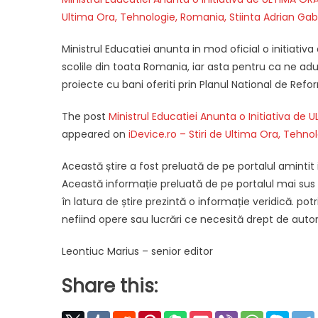
Ultima Ora, Tehnologie, Romania, Stiinta
Adrian Gab
Ministrul Educatiei anunta in mod oficial o initiativ
scolile din toata Romania, iar asta pentru ca ne adu
proiecte cu bani oferiti prin Planul National de Refo
The post
Ministrul Educatiei Anunta o Initiativa de 
appeared on
iDevice.ro – Stiri de Ultima Ora, Tehno
Această știre a fost preluată de pe portalul amintit 
Această informație preluată de pe portalul mai sus am
în latura de știre prezintă o informație veridică. potriv
nefiind opere sau lucrări ce necesită drept de autor
Leontiuc Marius – senior editor
Share this: