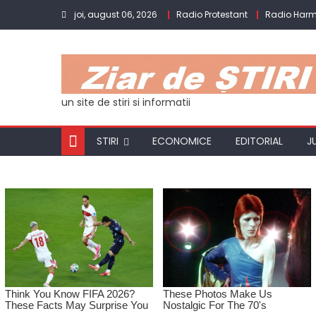
Skip
joi, august 06, 2026
Radio Protestant
Radio Har
to
content
un site de stiri si informatii
STIRI
ECONOMICE
EDITORIAL
J