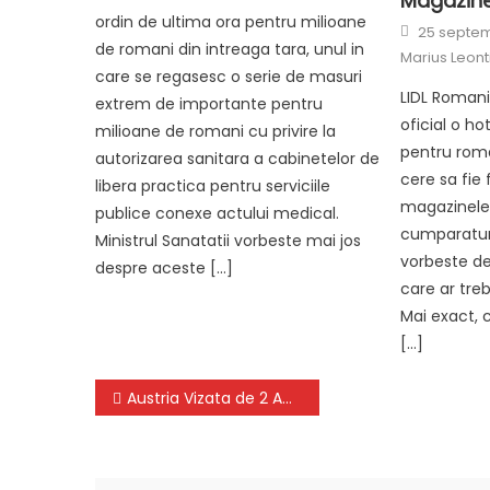
Magazin
ordin de ultima ora pentru milioane
Posted
25 septem
on
de romani din intreaga tara, unul in
Marius Leont
care se regasesc o serie de masuri
LIDL Roman
extrem de importante pentru
oficial o ho
milioane de romani cu privire la
pentru roman
autorizarea sanitara a cabinetelor de
cere sa fie 
libera practica pentru serviciile
magazinele 
publice conexe actului medical.
cumparaturi
Ministrul Sanatatii vorbeste mai jos
vorbeste de
despre aceste […]
care ar treb
Mai exact, c
[…]
Navigare
Austria Vizata de 2 Anunturi Oficiale CRITICE ale UE privind Spatiul Schengen, Romania
în
articole