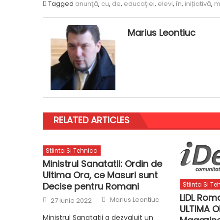
Tagged
anunţă
,
cu
,
de
,
educaţiei
,
elevi
,
în
,
inițiativă
,
mi
Marius Leontiuc
RELATED ARTICLES
Stiinta Si Tehnica
Ministrul Sanatatii: Ordin de
Ultima Ora, ce Masuri sunt
Decise pentru Romani
Stiinta Si T
LIDL Rom
Author
Posted
Marius Leontiuc
27 iunie 2022
on
ULTIMA OR
Ministrul Sanatatii a dezvaluit un