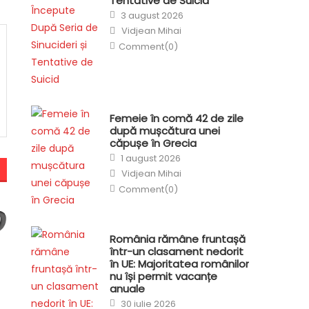
Tentative de Suicid
Posted
3 august 2026
on
Author
Vidjean Mihai
Comment(0)
Femeie în comă 42 de zile
după mușcătura unei
căpușe în Grecia
Posted
1 august 2026
on
Author
Vidjean Mihai
Comment(0)
România rămâne fruntașă
într-un clasament nedorit
în UE: Majoritatea românilor
nu își permit vacanțe
anuale
Posted
30 iulie 2026