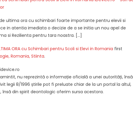
or
a de ultima ora cu schimbari foarte importante pentru elevii si
ce in atentia imediata o decizie de a se initia un nou apel de
rma si Rezilienta pentru tara noastra. […]
ULTIMA ORA cu Schimbari pentru Scoli si Elevi in Romania
first
logie, Romania, Stiinta
.
idevice.ro
intit, nu reprezintă o informație oficială a unei autorități, însă
it legii 8/1996 știrile pot fi preluate chiar de la un portal la altul,
, însă din spirit deontologic oferim sursa acestora.