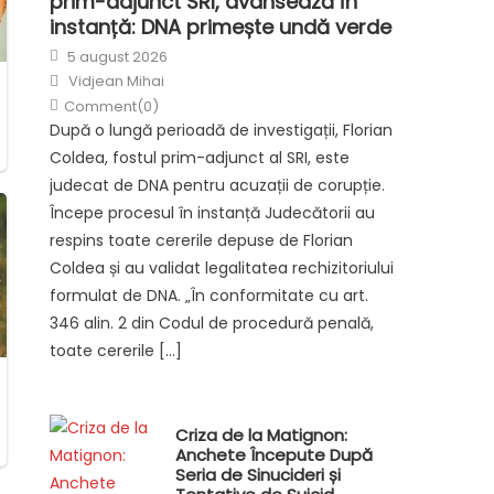
prim-adjunct SRI, avansează în
instanță: DNA primește undă verde
Posted
5 august 2026
on
Author
Vidjean Mihai
Comment(0)
După o lungă perioadă de investigații, Florian
Coldea, fostul prim-adjunct al SRI, este
judecat de DNA pentru acuzații de corupție.
Începe procesul în instanță Judecătorii au
respins toate cererile depuse de Florian
Coldea și au validat legalitatea rechizitoriului
formulat de DNA. „În conformitate cu art.
346 alin. 2 din Codul de procedură penală,
toate cererile […]
Criza de la Matignon:
Anchete Începute După
Seria de Sinucideri și