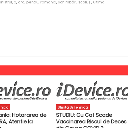
nistrul
,
o
,
ora
,
pentru
,
romania
,
schimbări
,
școli
,
și
,
ultima
ehnica
Stiinta Si Tehnica
ania: Hotararea de
STUDIU: Cu Cat Scade
A, Atentie la
Vaccinarea Riscul de Deces