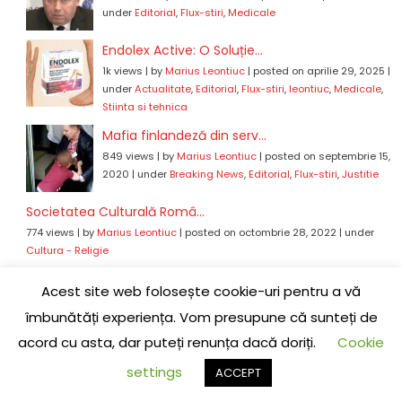
under
Editorial
,
Flux-stiri
,
Medicale
Endolex Active: O Soluție...
1k views
|
by
Marius Leontiuc
|
posted on aprilie 29, 2025
|
under
Actualitate
,
Editorial
,
Flux-stiri
,
leontiuc
,
Medicale
,
Stiinta si tehnica
Mafia finlandeză din serv...
849 views
|
by
Marius Leontiuc
|
posted on septembrie 15,
2020
|
under
Breaking News
,
Editorial
,
Flux-stiri
,
Justitie
Societatea Culturală Româ...
774 views
|
by
Marius Leontiuc
|
posted on octombrie 28, 2022
|
under
Cultura - Religie
Tinu Leontiuc a plecat la...
Acest site web folosește cookie-uri pentru a vă
461 views
|
by
Marius Leontiuc
|
posted on aprilie 7, 2020
|
under
Breaking
îmbunătăți experiența. Vom presupune că sunteți de
News
,
Cultura - Religie
,
Eveniment
,
Flux-stiri
acord cu asta, dar puteți renunța dacă doriți.
Cookie
Denunț Public asupra unui...
440 views
|
by
Marius Leontiuc
|
posted on decembrie 20, 2021
|
under
settings
ACCEPT
Anchete
,
Breaking News
,
Editorial
,
Editoriale
,
Flux-stiri
,
Justitie
,
leontiuc