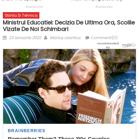
Stiinta Si Tehnica
Ministrul Educatiei: Decizia De Ultima Ora, Scolile
Vizate De Noi Schimbari
Posted
Author
23 ianuarie 2022
Marius Leontiuc
Comment(0)
on