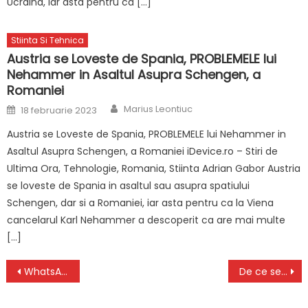
Ucraina, iar asta pentru ca […]
Stiinta Si Tehnica
Austria se Loveste de Spania, PROBLEMELE lui
Nehammer in Asaltul Asupra Schengen, a
Romaniei
Author
Posted
Marius Leontiuc
18 februarie 2023
on
Austria se Loveste de Spania, PROBLEMELE lui Nehammer in
Asaltul Asupra Schengen, a Romaniei iDevice.ro – Stiri de
Ultima Ora, Tehnologie, Romania, Stiinta Adrian Gabor Austria
se loveste de Spania in asaltul sau asupra spatiului
Schengen, dar si a Romaniei, iar asta pentru ca la Viena
cancelarul Karl Nehammer a descoperit ca are mai multe
[…]
Navigare
WhatsApp: Anuntul OFICIAL, ce a Lansat pentru Sute de Milioane de Telefoane
De ce se teme, de fapt, Vladimir Putin: „Nu de NATO. Știe că nu noi suntem amenințarea”
în