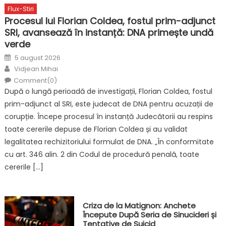
Flux-Stiri
Procesul lui Florian Coldea, fostul prim-adjunct
SRI, avansează în instanță: DNA primește undă
verde
Posted
5 august 2026
on
Author
Vidjean Mihai
Comment(0)
După o lungă perioadă de investigații, Florian Coldea, fostul
prim-adjunct al SRI, este judecat de DNA pentru acuzații de
corupție. Începe procesul în instanță Judecătorii au respins
toate cererile depuse de Florian Coldea și au validat
legalitatea rechizitoriului formulat de DNA. „În conformitate
cu art. 346 alin. 2 din Codul de procedură penală, toate
cererile […]
Criza de la Matignon: Anchete
Începute După Seria de Sinucideri și
Tentative de Suicid