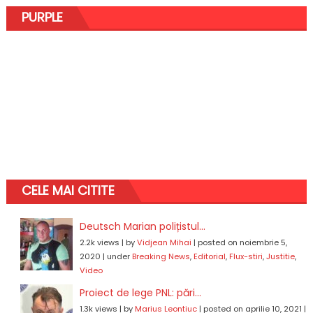
PURPLE
CELE MAI CITITE
Deutsch Marian polițistul...
2.2k views
|
by
Vidjean Mihai
|
posted on noiembrie 5,
2020
|
under
Breaking News
,
Editorial
,
Flux-stiri
,
Justitie
,
Video
Proiect de lege PNL: pări...
1.3k views
|
by
Marius Leontiuc
|
posted on aprilie 10, 2021
|