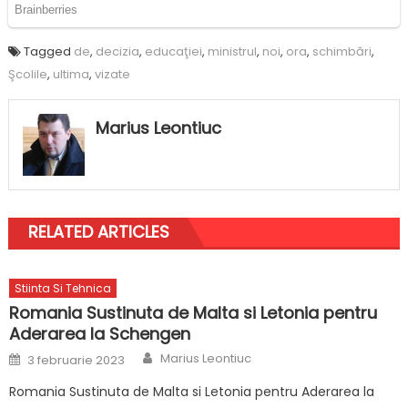
Tagged
de
,
decizia
,
educaţiei
,
ministrul
,
noi
,
ora
,
schimbări
,
Şcolile
,
ultima
,
vizate
Marius Leontiuc
RELATED ARTICLES
Stiinta Si Tehnica
Romania Sustinuta de Malta si Letonia pentru
Aderarea la Schengen
Author
Posted
Marius Leontiuc
3 februarie 2023
on
Romania Sustinuta de Malta si Letonia pentru Aderarea la