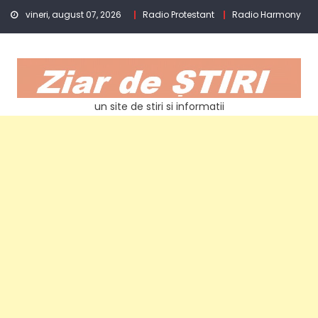
Skip
vineri, august 07, 2026
Radio Protestant
Radio Harmony
to
content
un site de stiri si informatii