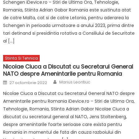
Schengen iDevice.ro – Stiri de Ultima Ora, Tehnologie,
Romania, Stiinta Adrian Gabor Romania este sustinuta atat
de catre Malta, cat si de catre Letonia, pentru aderarea la
Schengen in perioada urmatoare a anului 2023, prima dintre
tari detinand si presidintia rotativa a Consiliului de Securitate
al […]
Stiinta Si Tehnica
Nicolae Ciuca a Discutat cu Secretarul General
NATO despre Amenintarile pentru Romania
Author
Posted
Marius Leontiuc
27 octombrie 2022
on
Nicolae Ciuca a Discutat cu Secretarul General NATO despre
Amenintarile pentru Romania iDevice.ro – Stiri de Ultima Ora,
Tehnologie, Romania, Stiinta Adrian Gabor Nicolae Ciuca a
discutat cu secretarul general al NATO, Jens Stoltenberg,
despre amenintarile foarte serioase care exista pentru
Romania in momentul de fata din cauza razboiului din