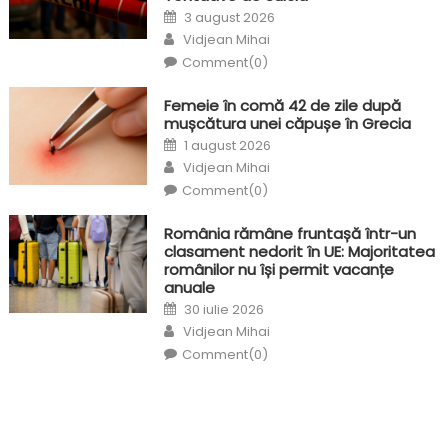
Posted
3 august 2026
on
Author
Vidjean Mihai
Comment(0)
Femeie în comă 42 de zile după
mușcătura unei căpușe în Grecia
Posted
1 august 2026
on
Author
Vidjean Mihai
Comment(0)
România rămâne fruntașă într-un
clasament nedorit în UE: Majoritatea
românilor nu își permit vacanțe
anuale
Posted
30 iulie 2026
on
Author
Vidjean Mihai
Comment(0)