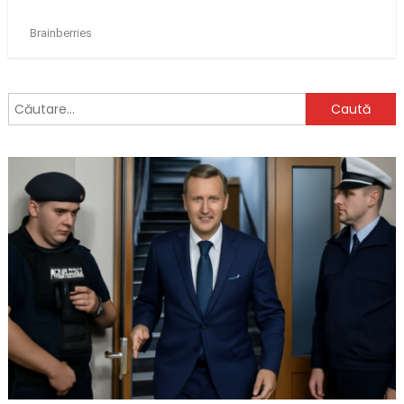
Caută
după: