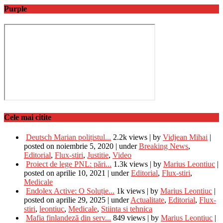
Purple
Cele mai citite
Deutsch Marian polițistul...
2.2k views
|
by
Vidjean Mihai
|
posted on noiembrie 5, 2020
|
under
Breaking News
,
Editorial
,
Flux-stiri
,
Justitie
,
Video
Proiect de lege PNL: pări...
1.3k views
|
by
Marius Leontiuc
|
posted on aprilie 10, 2021
|
under
Editorial
,
Flux-stiri
,
Medicale
Endolex Active: O Soluție...
1k views
|
by
Marius Leontiuc
|
posted on aprilie 29, 2025
|
under
Actualitate
,
Editorial
,
Flux-
stiri
,
leontiuc
,
Medicale
,
Stiinta si tehnica
Mafia finlandeză din serv...
849 views
|
by
Marius Leontiuc
|