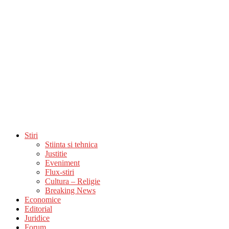
Stiri
Stiinta si tehnica
Justitie
Eveniment
Flux-stiri
Cultura – Religie
Breaking News
Economice
Editorial
Juridice
Forum