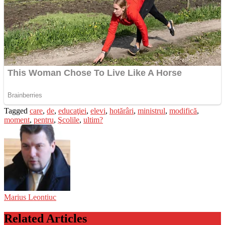
Tagged
care
,
de
,
educaţiei
,
elevi
,
hotărâri
,
ministrul
,
modifică
,
moment
,
pentru
,
Şcolile
,
ultim?
Marius Leontiuc
Related Articles