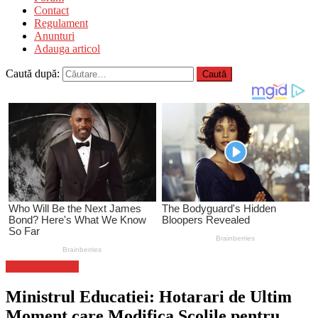
Contact
Regulament
Anunturi
Adauga articol
Caută după:
Stiinta si tehnica
Ministrul Educatiei: Hotarari de Ultim
Moment care Modifica Scolile pentru