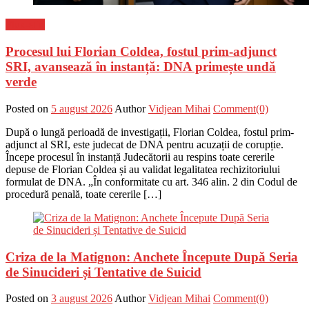
Flux-stiri
Procesul lui Florian Coldea, fostul prim-adjunct
SRI, avansează în instanță: DNA primește undă
verde
Posted on
5 august 2026
Author
Vidjean Mihai
Comment(0)
După o lungă perioadă de investigații, Florian Coldea, fostul prim-
adjunct al SRI, este judecat de DNA pentru acuzații de corupție.
Începe procesul în instanță Judecătorii au respins toate cererile
depuse de Florian Coldea și au validat legalitatea rechizitoriului
formulat de DNA. „În conformitate cu art. 346 alin. 2 din Codul de
procedură penală, toate cererile […]
Criza de la Matignon: Anchete Începute După Seria
de Sinucideri și Tentative de Suicid
Posted on
3 august 2026
Author
Vidjean Mihai
Comment(0)