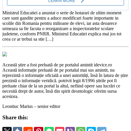
Ministrul Educatiei a anuntat o serie de hotarari de ultim moment
care sunt gandite pentru a aduce modificari foarte importante in
scolile din Romania pentru milioane de elevi, iar asta deoarece
urmeaza sa fie facuta o reorganizare a inspectoratelor scolare
judetene, conform PNRR. Ministrul Educatiei explica mai jos tot
ceea ce ar trebui sa stie […]
Această știre a fost preluată de pe portalul amintit idevice.ro
Această informație preluată de pe portalul mai sus amintit, nu
reprezintă o informație oficială a unei autorități, însă în latura de știre
prezintă o informație veridică. potrivit legii 8/1996 știrile pot fi
preluate chiar de la un portal la altul, nefiind opere sau lucrări ce
necesită drept de autor, însă din spirit deontologic oferim sursa
acestora.
Leontiuc Marius – senior editor
Share this: