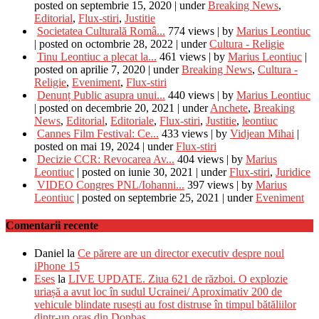
posted on septembrie 15, 2020
|
under
Breaking News
,
Editorial
,
Flux-stiri
,
Justitie
Societatea Culturală Româ...
774 views
|
by
Marius Leontiuc
|
posted on octombrie 28, 2022
|
under
Cultura - Religie
Tinu Leontiuc a plecat la...
461 views
|
by
Marius Leontiuc
|
posted on aprilie 7, 2020
|
under
Breaking News
,
Cultura -
Religie
,
Eveniment
,
Flux-stiri
Denunț Public asupra unui...
440 views
|
by
Marius Leontiuc
|
posted on decembrie 20, 2021
|
under
Anchete
,
Breaking
News
,
Editorial
,
Editoriale
,
Flux-stiri
,
Justitie
,
leontiuc
Cannes Film Festival: Ce...
433 views
|
by
Vidjean Mihai
|
posted on mai 19, 2024
|
under
Flux-stiri
Decizie CCR: Revocarea Av...
404 views
|
by
Marius
Leontiuc
|
posted on iunie 30, 2021
|
under
Flux-stiri
,
Juridice
VIDEO Congres PNL/Iohanni...
397 views
|
by
Marius
Leontiuc
|
posted on septembrie 25, 2021
|
under
Eveniment
Comentarii recente
Daniel
la
Ce părere are un director executiv despre noul
iPhone 15
Eses
la
LIVE UPDATE. Ziua 621 de război. O explozie
uriașă a avut loc în sudul Ucrainei/ Aproximativ 200 de
vehicule blindate rusești au fost distruse în timpul bătăliilor
dintr-un oraș din Donbas