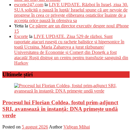
escorte247.com
la
LIVE UPDATE. Război în Israel, ziua 30.
SUA solicită o pauză în luptă/ Israelul spune că are nevoie de
progrese în ceea ce privește eliberarea ostaticilor înainte de a
accepta orice pauză în ofensiva sa
Yetta
la
Ce părere are un director executiv despre noul iPhone
15
Escorte
la
LIVE UPDATE. Ziua 529 de război. Sunt
raportate atacuri rusești cu rachete balistice şi hipersonice în
toată Ucraina. Maria Zaharova a jurat răzbunare/
Universitatea de Economie și Comerț din Donețk a fost
atacată/ Ruşii distrug un centru pentru transfuzie sanguină din
Harkov
Ultimele știri
Procesul lui Florian Coldea, fostul prim-adjunct
SRI, avansează în instanță: DNA primește undă
verde
Posted on
5 august 2026
Author
Vidjean Mihai