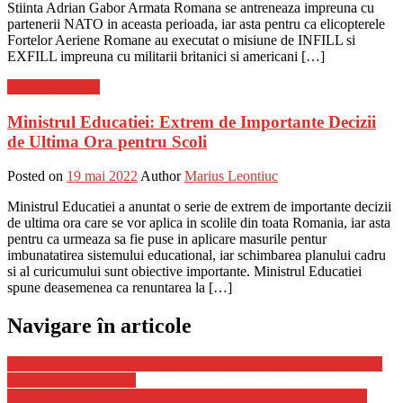
Stiinta Adrian Gabor Armata Romana se antreneaza impreuna cu
partenerii NATO in aceasta perioada, iar asta pentru ca elicopterele
Fortelor Aeriene Romane au executat o misiune de INFILL si
EXFILL impreuna cu militarii britanici si americani […]
Stiinta si tehnica
Ministrul Educatiei: Extrem de Importante Decizii
de Ultima Ora pentru Scoli
Posted on
19 mai 2022
Author
Marius Leontiuc
Ministrul Educatiei a anuntat o serie de extrem de importante decizii
de ultima ora care se vor aplica in scolile din toata Romania, iar asta
pentru ca urmeaza sa fie puse in aplicare masurile pentur
imbunatatirea sistemului educational, iar schimbarea planului cadru
si al curicumului sunt obiective importante. Ministrul Educatiei
spune deasemenea ca renuntarea la […]
Navigare în articole
Pe un aerodrom secret din Europa de Est au loc eforturi concertate
de înarmare a Ucrainei
VIDEO: Convoaiele Armatei Ruse Distruse de catre Ucrainieni