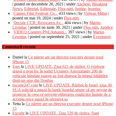
|
posted on decembrie 20, 2021
|
under
Anchete
,
Breaking
News
,
Editorial
,
Editoriale
,
Flux-stiri
,
Justitie
,
leontiuc
Cannes Film Festival: Ce...
433 views
|
by
Vidjean Mihai
|
posted on mai 19, 2024
|
under
Flux-stiri
Decizie CCR: Revocarea Av...
404 views
|
by
Marius
Leontiuc
|
posted on iunie 30, 2021
|
under
Flux-stiri
,
Juridice
VIDEO Congres PNL/Iohanni...
397 views
|
by
Marius
Leontiuc
|
posted on septembrie 25, 2021
|
under
Eveniment
Comentarii recente
Daniel
la
Ce părere are un director executiv despre noul
iPhone 15
Eses
la
LIVE UPDATE. Ziua 621 de război. O explozie
uriașă a avut loc în sudul Ucrainei/ Aproximativ 200 de
vehicule blindate rusești au fost distruse în timpul bătăliilor
dintr-un oraș din Donbas
escorte247.com
la
LIVE UPDATE. Război în Israel, ziua 30.
SUA solicită o pauză în luptă/ Israelul spune că are nevoie de
progrese în ceea ce privește eliberarea ostaticilor înainte de a
accepta orice pauză în ofensiva sa
Yetta
la
Ce părere are un director executiv despre noul iPhone
15
Escorte
la
LIVE UPDATE. Ziua 529 de război. Sunt