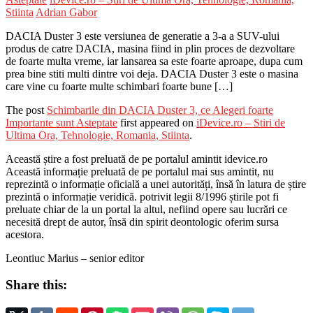
Stiinta
Adrian Gabor
DACIA Duster 3 este versiunea de generatie a 3-a a SUV-ului
produs de catre DACIA, masina fiind in plin proces de dezvoltare
de foarte multa vreme, iar lansarea sa este foarte aproape, dupa cum
prea bine stiti multi dintre voi deja. DACIA Duster 3 este o masina
care vine cu foarte multe schimbari foarte bune […]
The post
Schimbarile din DACIA Duster 3, ce Alegeri foarte
Importante sunt Asteptate
first appeared on
iDevice.ro – Stiri de
Ultima Ora, Tehnologie, Romania, Stiinta
.
Această știre a fost preluată de pe portalul amintit idevice.ro
Această informație preluată de pe portalul mai sus amintit, nu
reprezintă o informație oficială a unei autorități, însă în latura de știre
prezintă o informație veridică. potrivit legii 8/1996 știrile pot fi
preluate chiar de la un portal la altul, nefiind opere sau lucrări ce
necesită drept de autor, însă din spirit deontologic oferim sursa
acestora.
Leontiuc Marius – senior editor
Share this: