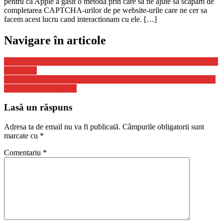
pentru ca Apple a gasit o metoda prin care sa ne ajute sa scapam de
completarea CAPTCHA-urilor de pe website-urile care ne cer sa
facem acest lucru cand interactionam cu ele. […]
Navigare în articole
WhatsApp Face iar Schimbari in SECRET pe iPhone si Android, ce
vom Primi
Ministrul Sanatatii: Ultima Ora, Anuntul Important pe care Romanii
Nu Trebuie sa il Ignore
Lasă un răspuns
Adresa ta de email nu va fi publicată.
Câmpurile obligatorii sunt
marcate cu
*
Comentariu
*