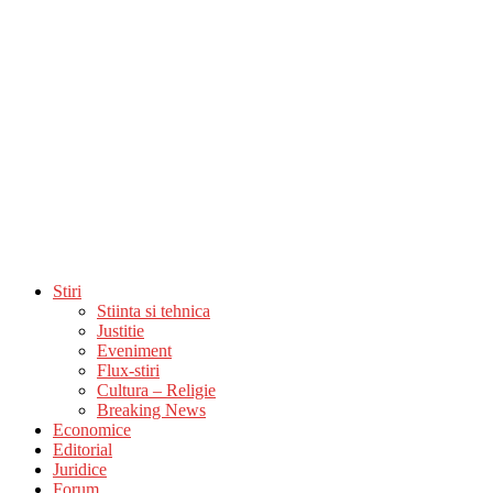
Stiri
Stiinta si tehnica
Justitie
Eveniment
Flux-stiri
Cultura – Religie
Breaking News
Economice
Editorial
Juridice
Forum