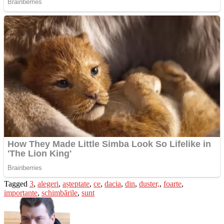
Tagged
3
,
alegeri
,
așteptate
,
ce
,
dacia
,
din
,
duster,
,
foarte
,
importante
,
schimbările
,
sunt