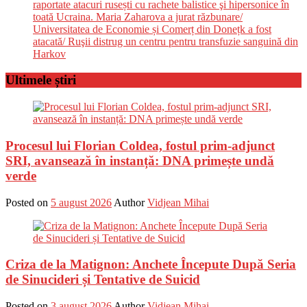
raportate atacuri rusești cu rachete balistice şi hipersonice în
toată Ucraina. Maria Zaharova a jurat răzbunare/
Universitatea de Economie și Comerț din Donețk a fost
atacată/ Ruşii distrug un centru pentru transfuzie sanguină din
Harkov
Ultimele știri
Procesul lui Florian Coldea, fostul prim-adjunct
SRI, avansează în instanță: DNA primește undă
verde
Posted on
5 august 2026
Author
Vidjean Mihai
Criza de la Matignon: Anchete Începute După Seria
de Sinucideri și Tentative de Suicid
Posted on
3 august 2026
Author
Vidjean Mihai