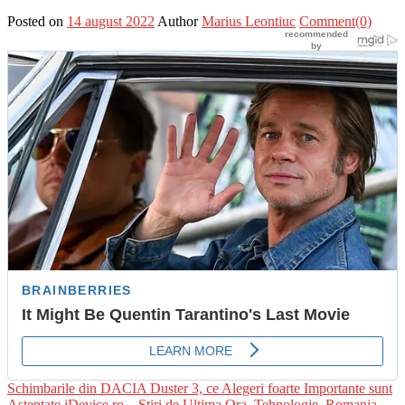
Posted on
14 august 2022
Author
Marius Leontiuc
Comment(0)
Schimbarile din DACIA Duster 3, ce Alegeri foarte Importante sunt
Asteptate
iDevice.ro – Stiri de Ultima Ora, Tehnologie, Romania,