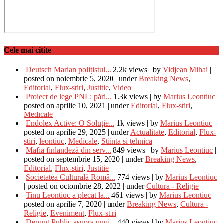
Cele mai citite
Deutsch Marian polițistul...
2.2k views
|
by
Vidjean Mihai
|
posted on noiembrie 5, 2020
|
under
Breaking News
,
Editorial
,
Flux-stiri
,
Justitie
,
Video
Proiect de lege PNL: pări...
1.3k views
|
by
Marius Leontiuc
|
posted on aprilie 10, 2021
|
under
Editorial
,
Flux-stiri
,
Medicale
Endolex Active: O Soluție...
1k views
|
by
Marius Leontiuc
|
posted on aprilie 29, 2025
|
under
Actualitate
,
Editorial
,
Flux-
stiri
,
leontiuc
,
Medicale
,
Stiinta si tehnica
Mafia finlandeză din serv...
849 views
|
by
Marius Leontiuc
|
posted on septembrie 15, 2020
|
under
Breaking News
,
Editorial
,
Flux-stiri
,
Justitie
Societatea Culturală Româ...
774 views
|
by
Marius Leontiuc
|
posted on octombrie 28, 2022
|
under
Cultura - Religie
Tinu Leontiuc a plecat la...
461 views
|
by
Marius Leontiuc
|
posted on aprilie 7, 2020
|
under
Breaking News
,
Cultura -
Religie
,
Eveniment
,
Flux-stiri
Denunț Public asupra unui...
440 views
|
by
Marius Leontiuc