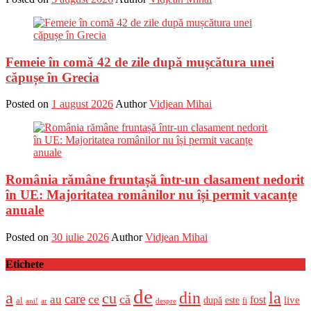
Femeie în comă 42 de zile după mușcătura unei
căpușe în Grecia
Posted on
1 august 2026
Author
Vidjean Mihai
România rămâne fruntașă într-un clasament nedorit
în UE: Majoritatea românilor nu își permit vacanțe
anuale
Posted on
30 iulie 2026
Author
Vidjean Mihai
Etichete
de
a
din
la
cu
care
ce
că
au
fost
live
după
este
al
fi
ani!
ar
despre