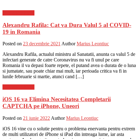
Stiinta si tehnica
Alexandru Rafila: Cat va Dura Valul 5 al COVID-
19 in Romania
Posted on
23 decembrie 2021
Author
Marius Leontiuc
Alexandru Rafila, actualul ministru al Sanatatii, anunta ca valul 5 de
infectari generate de catre Coronavirus nu va fi unul pe care
Romania il va depasi foarte repete, el putand avea o durata de o luna
si jumatate, sau poate chiar mai mult, iar perioada critica va fi in
lunile februarie si martie, atunci cand […]
Stiinta si tehnica
iOS 16 va Elimina Necesitatea Completarii
CAPTCHA pe iPhone, Uneori
Posted on
21 iunie 2022
Author
Marius Leontiuc
iOS 16 vine cu o solutie pentru o problema enervanta pentru extrem
de multi utilizatori de iPhone si iPad din intreaga lume, iar asta