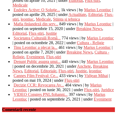
posted on aprilie 10, 2021
|
under
Editorial
,
Flux-stiri
,
Medicale
Endolex Active: O Soluție...
1k views
|
by
Marius Leontiuc
|
posted on aprilie 29, 2025
|
under
Actualitate
,
Editorial
,
Flux-
stiri
,
leontiuc
,
Medicale
,
Stiinta si tehnica
Mafia finlandeză din serv...
849 views
|
by
Marius Leontiuc
|
posted on septembrie 15, 2020
|
under
Breaking News
,
Editorial
,
Flux-stiri
,
Justitie
Societatea Culturală Româ...
774 views
|
by
Marius Leontiuc
|
posted on octombrie 28, 2022
|
under
Cultura - Religie
Tinu Leontiuc a plecat la...
461 views
|
by
Marius Leontiuc
|
posted on aprilie 7, 2020
|
under
Breaking News
,
Cultura -
Religie
,
Eveniment
,
Flux-stiri
Denunț Public asupra unui...
440 views
|
by
Marius Leontiuc
|
posted on decembrie 20, 2021
|
under
Anchete
,
Breaking
News
,
Editorial
,
Editoriale
,
Flux-stiri
,
Justitie
,
leontiuc
Cannes Film Festival: Ce...
433 views
|
by
Vidjean Mihai
|
posted on mai 19, 2024
|
under
Flux-stiri
Decizie CCR: Revocarea Av...
404 views
|
by
Marius
Leontiuc
|
posted on iunie 30, 2021
|
under
Flux-stiri
,
Juridice
VIDEO Congres PNL/Iohanni...
397 views
|
by
Marius
Leontiuc
|
posted on septembrie 25, 2021
|
under
Eveniment
Comentarii recente