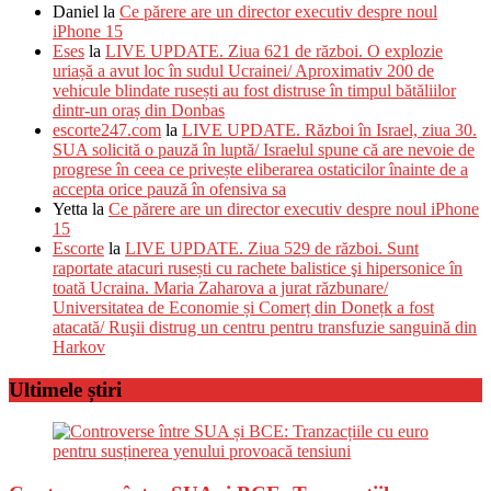
Daniel
la
Ce părere are un director executiv despre noul
iPhone 15
Eses
la
LIVE UPDATE. Ziua 621 de război. O explozie
uriașă a avut loc în sudul Ucrainei/ Aproximativ 200 de
vehicule blindate rusești au fost distruse în timpul bătăliilor
dintr-un oraș din Donbas
escorte247.com
la
LIVE UPDATE. Război în Israel, ziua 30.
SUA solicită o pauză în luptă/ Israelul spune că are nevoie de
progrese în ceea ce privește eliberarea ostaticilor înainte de a
accepta orice pauză în ofensiva sa
Yetta
la
Ce părere are un director executiv despre noul iPhone
15
Escorte
la
LIVE UPDATE. Ziua 529 de război. Sunt
raportate atacuri rusești cu rachete balistice şi hipersonice în
toată Ucraina. Maria Zaharova a jurat răzbunare/
Universitatea de Economie și Comerț din Donețk a fost
atacată/ Ruşii distrug un centru pentru transfuzie sanguină din
Harkov
Ultimele știri