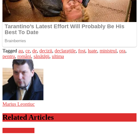
Tagged
au
,
ce
,
de
,
decizii
,
declarațiile
,
fost
,
luate
,
ministrul
,
ora
,
pentru
,
români
,
sănătăţii
,
ultima
Marius Leontiuc
Related Articles
Stiinta si tehnica