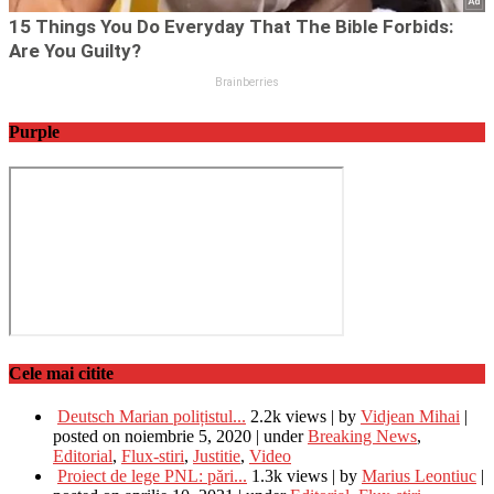
Purple
Cele mai citite
Deutsch Marian polițistul...
2.2k views
|
by
Vidjean Mihai
|
posted on noiembrie 5, 2020
|
under
Breaking News
,
Editorial
,
Flux-stiri
,
Justitie
,
Video
Proiect de lege PNL: pări...
1.3k views
|
by
Marius Leontiuc
|