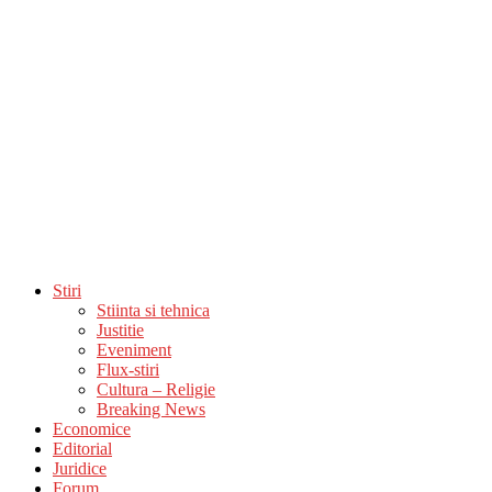
Stiri
Stiinta si tehnica
Justitie
Eveniment
Flux-stiri
Cultura – Religie
Breaking News
Economice
Editorial
Juridice
Forum