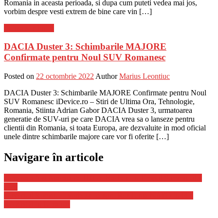
Romania in aceasta perioada, si dupa cum puteti vedea mai jos,
vorbim despre vesti extrem de bine care vin […]
Stiinta si tehnica
DACIA Duster 3: Schimbarile MAJORE
Confirmate pentru Noul SUV Romanesc
Posted on
22 octombrie 2022
Author
Marius Leontiuc
DACIA Duster 3: Schimbarile MAJORE Confirmate pentru Noul
SUV Romanesc iDevice.ro – Stiri de Ultima Ora, Tehnologie,
Romania, Stiinta Adrian Gabor DACIA Duster 3, urmatoarea
generatie de SUV-uri pe care DACIA vrea sa o lanseze pentru
clientii din Romania, si toata Europa, are dezvaluite in mod oficial
unele dintre schimbarile majore care vor fi oferite […]
Navigare în articole
Ucraina a fost Atacata de 100 de Rachete in Timpul Summit-ului
G20
Guvernul Romaniei Vorbeste despre Rezilienta NATO in Plin
RAZBOI in Ucraina!