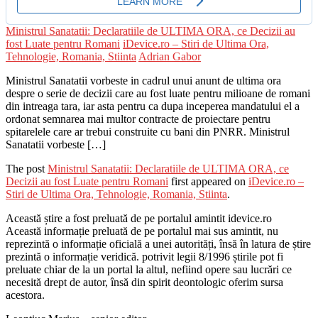
Ministrul Sanatatii: Declaratiile de ULTIMA ORA, ce Decizii au
fost Luate pentru Romani
iDevice.ro – Stiri de Ultima Ora,
Tehnologie, Romania, Stiinta
Adrian Gabor
Ministrul Sanatatii vorbeste in cadrul unui anunt de ultima ora
despre o serie de decizii care au fost luate pentru milioane de romani
din intreaga tara, iar asta pentru ca dupa inceperea mandatului el a
ordonat semnarea mai multor contracte de proiectare pentru
spitarelele care ar trebui construite cu bani din PNRR. Ministrul
Sanatatii vorbeste […]
The post
Ministrul Sanatatii: Declaratiile de ULTIMA ORA, ce
Decizii au fost Luate pentru Romani
first appeared on
iDevice.ro –
Stiri de Ultima Ora, Tehnologie, Romania, Stiinta
.
Această știre a fost preluată de pe portalul amintit idevice.ro
Această informație preluată de pe portalul mai sus amintit, nu
reprezintă o informație oficială a unei autorități, însă în latura de știre
prezintă o informație veridică. potrivit legii 8/1996 știrile pot fi
preluate chiar de la un portal la altul, nefiind opere sau lucrări ce
necesită drept de autor, însă din spirit deontologic oferim sursa
acestora.