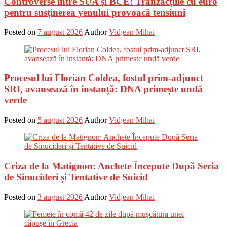
Controverse între SUA și BCE: Tranzacțiile cu euro
pentru susținerea yenului provoacă tensiuni
Posted on
7 august 2026
Author
Vidjean Mihai
Procesul lui Florian Coldea, fostul prim-adjunct
SRI, avansează în instanță: DNA primește undă
verde
Posted on
5 august 2026
Author
Vidjean Mihai
Criza de la Matignon: Anchete Începute După Seria
de Sinucideri și Tentative de Suicid
Posted on
3 august 2026
Author
Vidjean Mihai