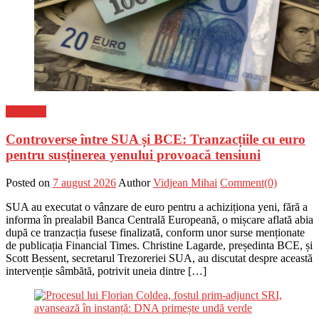
Flux-stiri
Controverse între SUA și BCE: Tranzacțiile cu euro
pentru susținerea yenului provoacă tensiuni
Posted on
7 august 2026
Author
Vidjean Mihai
Comment(0)
SUA au executat o vânzare de euro pentru a achiziționa yeni, fără a
informa în prealabil Banca Centrală Europeană, o mișcare aflată abia
după ce tranzacția fusese finalizată, conform unor surse menționate
de publicația Financial Times. Christine Lagarde, președinta BCE, și
Scott Bessent, secretarul Trezoreriei SUA, au discutat despre această
intervenție sâmbătă, potrivit uneia dintre […]