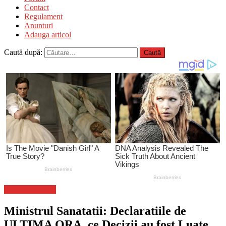
Contact
Regulament
Anunturi
Adauga articol
Caută după:
Stiinta si tehnica
Ministrul Sanatatii: Declaratiile de
ULTIMA ORA, ce Decizii au fost Luate