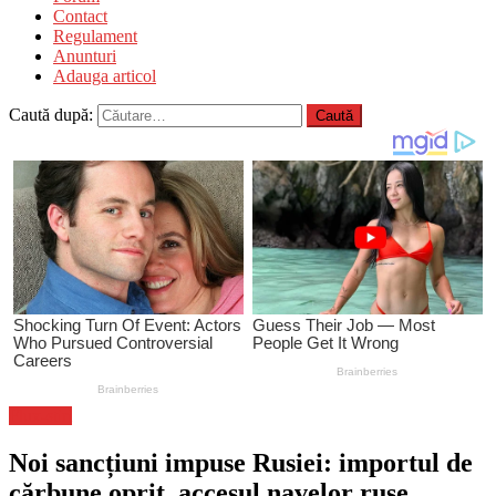
Contact
Regulament
Anunturi
Adauga articol
Caută după:
Flux-stiri
Noi sancțiuni impuse Rusiei: importul de
cărbune oprit, accesul navelor ruse