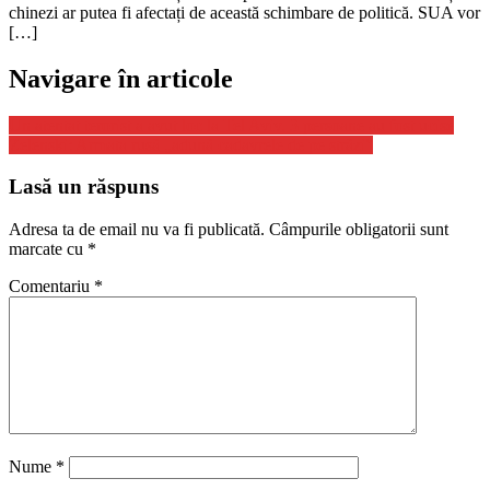
chinezi ar putea fi afectați de această schimbare de politică. SUA vor
[…]
Navigare în articole
Un atentat terorist a avut loc la Tel Aviv. 3 persoane au fost ucise
Zelenski: Armata rusă „adună cadavrele de pe străzi”
Lasă un răspuns
Adresa ta de email nu va fi publicată.
Câmpurile obligatorii sunt
marcate cu
*
Comentariu
*
Nume
*