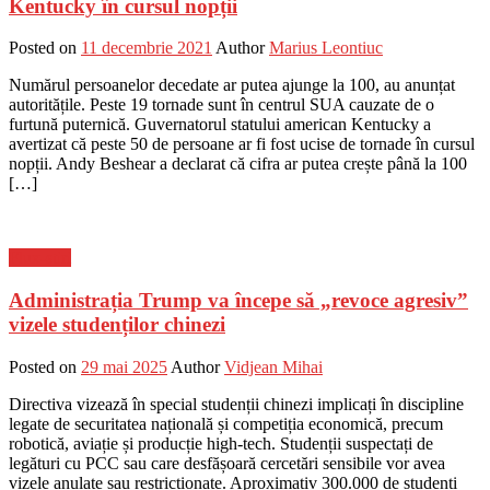
Kentucky în cursul nopții
Posted on
11 decembrie 2021
Author
Marius Leontiuc
Numărul persoanelor decedate ar putea ajunge la 100, au anunțat
autoritățile. Peste 19 tornade sunt în centrul SUA cauzate de o
furtună puternică. Guvernatorul statului american Kentucky a
avertizat că peste 50 de persoane ar fi fost ucise de tornade în cursul
nopții. Andy Beshear a declarat că cifra ar putea crește până la 100
[…]
Flux-stiri
Administrația Trump va începe să „revoce agresiv”
vizele studenților chinezi
Posted on
29 mai 2025
Author
Vidjean Mihai
Directiva vizează în special studenții chinezi implicați în discipline
legate de securitatea națională și competiția economică, precum
robotică, aviație și producție high-tech. Studenții suspectați de
legături cu PCC sau care desfășoară cercetări sensibile vor avea
vizele anulate sau restricționate. Aproximativ 300.000 de studenți