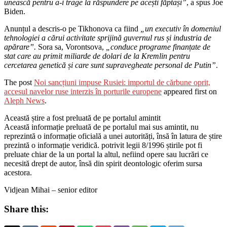
unească pentru a-i trage la răspundere pe acești făptași”
, a spus Joe
Biden.
Anunțul a descris-o pe Tikhonova ca fiind
„un executiv în domeniul
tehnologiei a cărui activitate sprijină guvernul rus și industria de
apărare”.
Sora sa, Vorontsova,
„conduce programe finanțate de
stat care au primit miliarde de dolari de la Kremlin pentru
cercetarea genetică și care sunt supravegheate personal de Putin”
.
The post
Noi sancțiuni impuse Rusiei: importul de cărbune oprit,
accesul navelor ruse interzis în porturile europene
appeared first on
Aleph News
.
Această știre a fost preluată de pe portalul amintit
Această informație preluată de pe portalul mai sus amintit, nu
reprezintă o informație oficială a unei autorități, însă în latura de știre
prezintă o informație veridică. potrivit legii 8/1996 știrile pot fi
preluate chiar de la un portal la altul, nefiind opere sau lucrări ce
necesită drept de autor, însă din spirit deontologic oferim sursa
acestora.
Vidjean Mihai – senior editor
Share this: