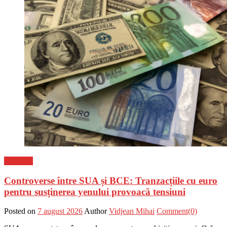
Flux-stiri
Controverse între SUA și BCE: Tranzacțiile cu euro
pentru susținerea yenului provoacă tensiuni
Posted on
7 august 2026
Author
Vidjean Mihai
Comment(0)