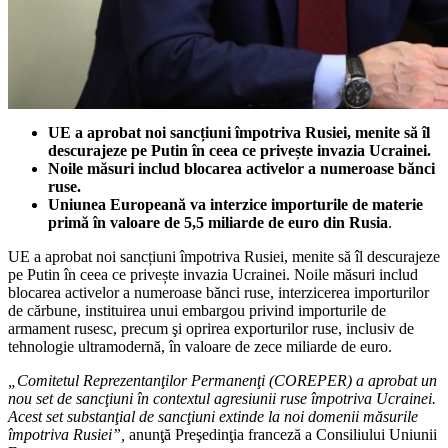
UE a aprobat noi sancțiuni împotriva Rusiei, menite să îl
descurajeze pe Putin în ceea ce privește invazia Ucrainei.
Noile măsuri includ blocarea activelor a numeroase bănci
ruse.
Uniunea Europeană va interzice importurile de materie
primă în valoare de 5,5 miliarde de euro din Rusia
.
UE a aprobat noi sancțiuni împotriva Rusiei, menite să îl descurajeze
pe Putin în ceea ce privește invazia Ucrainei. Noile măsuri includ
blocarea activelor a numeroase bănci ruse, interzicerea importurilor
de cărbune, instituirea unui embargou privind importurile de
armament rusesc, precum şi oprirea exporturilor ruse, inclusiv de
tehnologie ultramodernă, în valoare de zece miliarde de euro.
„Comitetul Reprezentanţilor Permanenţi (COREPER) a aprobat un
nou set de sancţiuni în contextul agresiunii ruse împotriva Ucrainei.
Acest set substanţial de sancţiuni extinde la noi domenii măsurile
împotriva Rusiei”,
anunţă Preşedinţia franceză a Consiliului Uniunii