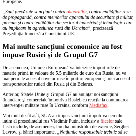
Europene.
„Sunt prevăzute sancţiuni contra
oligarhilor
, contra entităţilor ruse
de propagandă, contra membrilor aparatului de securitate şi militar,
precum şi contra entităţilor din sectorul industrial şi tehnologic care
au implicare în agresiunea rusă din Ucraina”,
precizează
Preşedinţia franceză a Consiliului UE.
Mai multe sancțiuni economice au fost
impuse Rusiei și de Grupul G7
De asemenea, Uniunea Europeană va interzice importurile de
materie primă în valoare de 5,5 miliarde de euro din Rusia, nu va
mai permite accesul navelor ruse în porturi europene şi nici accesul
transportatorilor rutieri din Rusia şi din Belarus.
Anterior, Statele Unite şi Grupul G7 au anunţat noi sancţiuni
financiare şi comerciale împotriva Rusiei, ca reacţie la continuarea
intervenţiei militare ruse în Ucraina, conform
Mediafax
.
Mai mult decât atât, SUA au impus sancțiuni împotriva cercului
intim al președintelui rus Vladimir Putin, inclusiv a
fiicelor
sale.
Lista include, de asemenea, familia ministrului de externe, Serghei
Lavrov, și bănci importante.
„Națiunile responsabile trebuie să se