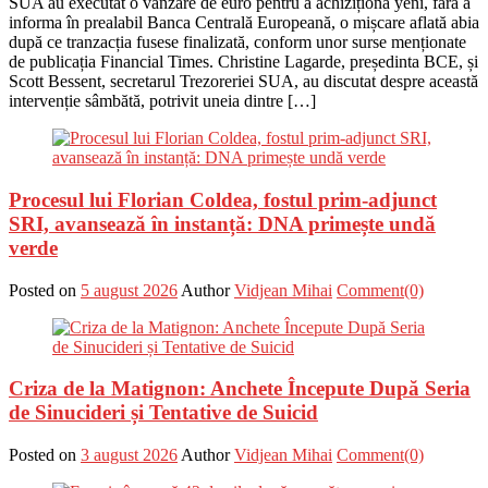
SUA au executat o vânzare de euro pentru a achiziționa yeni, fără a
informa în prealabil Banca Centrală Europeană, o mișcare aflată abia
după ce tranzacția fusese finalizată, conform unor surse menționate
de publicația Financial Times. Christine Lagarde, președinta BCE, și
Scott Bessent, secretarul Trezoreriei SUA, au discutat despre această
intervenție sâmbătă, potrivit uneia dintre […]
Procesul lui Florian Coldea, fostul prim-adjunct
SRI, avansează în instanță: DNA primește undă
verde
Posted on
5 august 2026
Author
Vidjean Mihai
Comment(0)
Criza de la Matignon: Anchete Începute După Seria
de Sinucideri și Tentative de Suicid
Posted on
3 august 2026
Author
Vidjean Mihai
Comment(0)