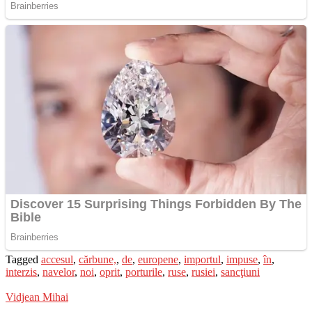
Tagged
accesul
,
cărbune,
,
de
,
europene
,
importul
,
impuse
,
în
,
interzis
,
navelor
,
noi
,
oprit
,
porturile
,
ruse
,
rusiei
,
sancţiuni
Vidjean Mihai