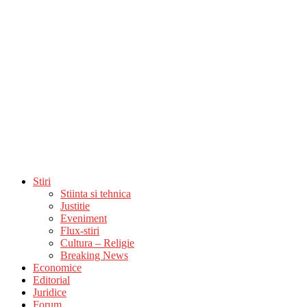
Stiri
Stiinta si tehnica
Justitie
Eveniment
Flux-stiri
Cultura – Religie
Breaking News
Economice
Editorial
Juridice
Forum