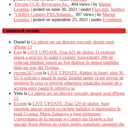
Decizie CCR: Revocarea Av...
404 views
|
by
Marius
Leontiuc
|
posted on iunie 30, 2021
|
under
Flux-stiri
,
Juridice
VIDEO Congres PNL/Iohanni...
397 views
|
by
Marius
Leontiuc
|
posted on septembrie 25, 2021
|
under
Eveniment
Comentarii recente
Daniel
la
Ce părere are un director executiv despre noul
iPhone 15
Eses
la
LIVE UPDATE. Ziua 621 de război. O explozie
uriașă a avut loc în sudul Ucrainei/ Aproximativ 200 de
vehicule blindate rusești au fost distruse în timpul bătăliilor
dintr-un oraș din Donbas
escorte247.com
la
LIVE UPDATE. Război în Israel, ziua 30.
SUA solicită o pauză în luptă/ Israelul spune că are nevoie de
progrese în ceea ce privește eliberarea ostaticilor înainte de a
accepta orice pauză în ofensiva sa
Yetta
la
Ce părere are un director executiv despre noul iPhone
15
Escorte
la
LIVE UPDATE. Ziua 529 de război. Sunt
raportate atacuri rusești cu rachete balistice şi hipersonice în
toată Ucraina. Maria Zaharova a jurat răzbunare/
Universitatea de Economie și Comerț din Donețk a fost
atacată/ Ruşii distrug un centru pentru transfuzie sanguină din