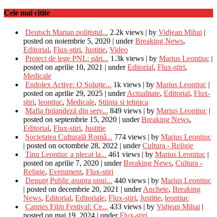
Cele mai citite
Deutsch Marian polițistul...
2.2k views
|
by
Vidjean Mihai
|
posted on noiembrie 5, 2020
|
under
Breaking News
,
Editorial
,
Flux-stiri
,
Justitie
,
Video
Proiect de lege PNL: pări...
1.3k views
|
by
Marius Leontiuc
|
posted on aprilie 10, 2021
|
under
Editorial
,
Flux-stiri
,
Medicale
Endolex Active: O Soluție...
1k views
|
by
Marius Leontiuc
|
posted on aprilie 29, 2025
|
under
Actualitate
,
Editorial
,
Flux-
stiri
,
leontiuc
,
Medicale
,
Stiinta si tehnica
Mafia finlandeză din serv...
849 views
|
by
Marius Leontiuc
|
posted on septembrie 15, 2020
|
under
Breaking News
,
Editorial
,
Flux-stiri
,
Justitie
Societatea Culturală Româ...
774 views
|
by
Marius Leontiuc
|
posted on octombrie 28, 2022
|
under
Cultura - Religie
Tinu Leontiuc a plecat la...
461 views
|
by
Marius Leontiuc
|
posted on aprilie 7, 2020
|
under
Breaking News
,
Cultura -
Religie
,
Eveniment
,
Flux-stiri
Denunț Public asupra unui...
440 views
|
by
Marius Leontiuc
|
posted on decembrie 20, 2021
|
under
Anchete
,
Breaking
News
,
Editorial
,
Editoriale
,
Flux-stiri
,
Justitie
,
leontiuc
Cannes Film Festival: Ce...
433 views
|
by
Vidjean Mihai
|
posted on mai 19, 2024
|
under
Flux-stiri