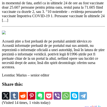
in momentul de fata, astfel ca in ultimele 24 de ore au fost vaccinate
doar 25.607 persoane pentru prima oara, restul pana la 71.605 fiind
vaccinate cu dozele 2, sau 3. “10 noiembrie – evidența persoanelor
vaccinate împotriva COVID-19 1. Persoane vaccinate în ultimele 24
[…]
Această știre a fost preluată de pe portalul amintit idevice.ro
Această informație preluată de pe portalul mai sus amintit, nu
reprezintă o informație oficială a unei autorități, însă în latura de știre
prezintă o informație veridică. potrivit legii 8/1996 știrile pot fi
preluate chiar de la un portal la altul, nefiind opere sau lucrări ce
necesită drept de autor, însă din spirit deontologic oferim sursa
acestora.
Leontiuc Marius – senior editor
Share this:
(Visited 14 times, 1 visits today)