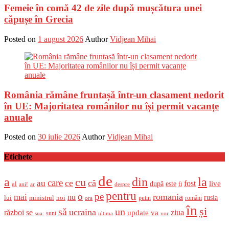
Femeie în comă 42 de zile după mușcătura unei
căpușe în Grecia
Posted on
1 august 2026
Author
Vidjean Mihai
România rămâne fruntașă într-un clasament nedorit
în UE: Majoritatea românilor nu își permit vacanțe
anuale
Posted on
30 iulie 2026
Author
Vidjean Mihai
Etichete
de
a
din
la
cu
care
ce
că
au
fost
live
după
este
al
fi
ani!
ar
despre
pentru
o
pe
romania
mai
nu
ministrul
rusia
lui
noi
români
putin
ora
în
și
un
să
ucraina
război
se
update
ziua
va
sunt
sua:
ultima
vor