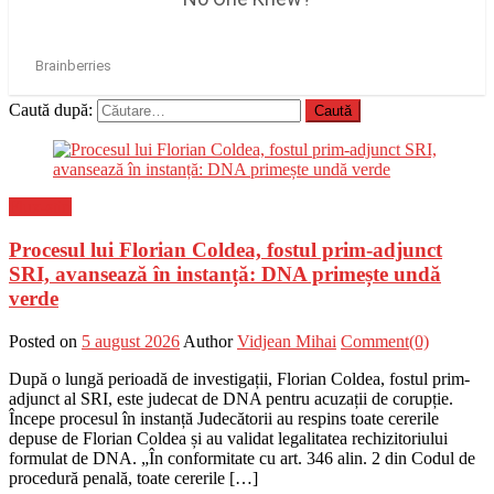
Caută după:
Flux-stiri
Procesul lui Florian Coldea, fostul prim-adjunct
SRI, avansează în instanță: DNA primește undă
verde
Posted on
5 august 2026
Author
Vidjean Mihai
Comment(0)
După o lungă perioadă de investigații, Florian Coldea, fostul prim-
adjunct al SRI, este judecat de DNA pentru acuzații de corupție.
Începe procesul în instanță Judecătorii au respins toate cererile
depuse de Florian Coldea și au validat legalitatea rechizitoriului
formulat de DNA. „În conformitate cu art. 346 alin. 2 din Codul de
procedură penală, toate cererile […]