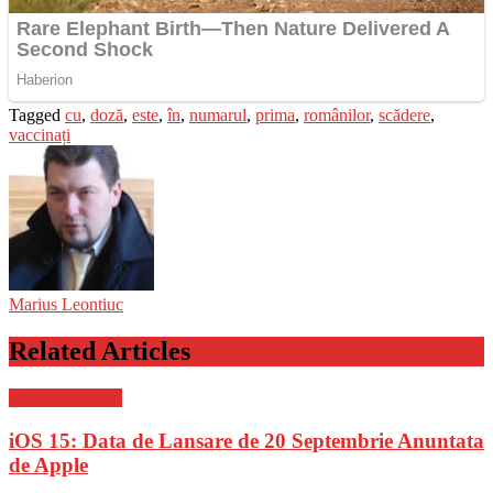
Tagged
cu
,
doză
,
este
,
în
,
numarul
,
prima
,
românilor
,
scădere
,
vaccinați
Marius Leontiuc
Related Articles
Stiinta si tehnica
iOS 15: Data de Lansare de 20 Septembrie Anuntata
de Apple