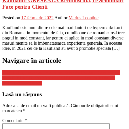
Kaufland: GRESEALA Recunoscuta, ce Schimbari
Face pentru Clienti
Posted on
17 februarie 2022
Author
Marius Leontiuc
Kaufland este unul dintre cele mai mari lanturi de hypermarket-uri
din Romania in momentul de fata, cu milioane de romani care-I trec
pragul in mod constant, iar pentru ei aplica in mod constant diverse
masuri menite sa le imbunatateasca experienta generala. In aceasta
idee, in 2021 cei de la Kaufland au avut o promotie speciala […]
Navigare în articole
DACIA Logan: Anunt care poate Schimba Evolutia Generatiei 4
eMAG BLACK FRIDAY 2021: 10 Noi Produse cu Reduceri
SPECIALE Anuntate
Lasă un răspuns
Adresa ta de email nu va fi publicată.
Câmpurile obligatorii sunt
marcate cu
*
Comentariu
*