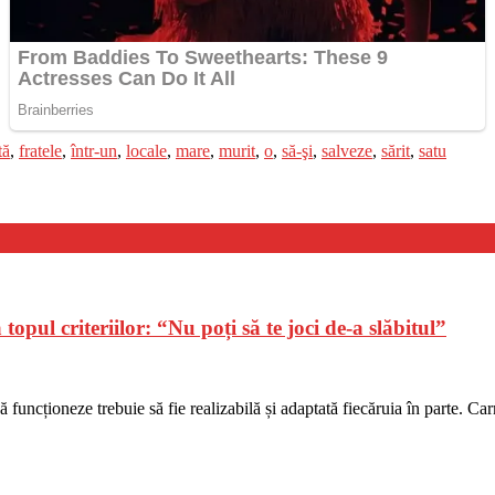
tă
,
fratele
,
într-un
,
locale
,
mare
,
murit
,
o
,
să-şi
,
salveze
,
sărit
,
satu
pul criteriilor: “Nu poți să te joci de-a slăbitul”
funcționeze trebuie să fie realizabilă și adaptată fiecăruia în parte. Ca