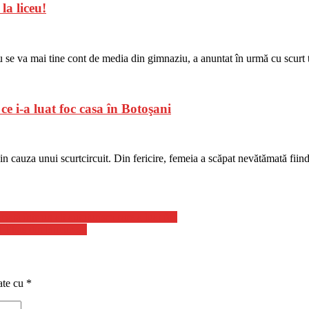
la liceu!
se va mai tine cont de media din gimnaziu, a anuntat în urmă cu scurt tim
ce i-a luat foc casa în Botoşani
in cauza unui scurtcircuit. Din fericire, femeia a scăpat nevătămată fiind 
tată într-un alt autoturism care a luat foc
l Elias din Bucureşti
ate cu
*