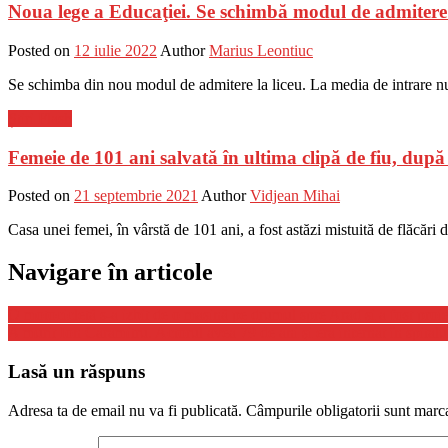
Noua lege a Educaţiei. Se schimbă modul de admitere 
Posted on
12 iulie 2022
Author
Marius Leontiuc
Se schimba din nou modul de admitere la liceu. La media de intrare nu 
Știri Flash
Femeie de 101 ani salvată în ultima clipă de fiu, după 
Posted on
21 septembrie 2021
Author
Vidjean Mihai
Casa unei femei, în vârstă de 101 ani, a fost astăzi mistuită de flăcări d
Navigare în articole
O motocicletă s-a izbit de o maşină pe drumul spre Arad şi a fost proiec
A murit Ion Caramitru. Actorul avea 79 de ani şi era internat în spitalu
Lasă un răspuns
Adresa ta de email nu va fi publicată.
Câmpurile obligatorii sunt marc