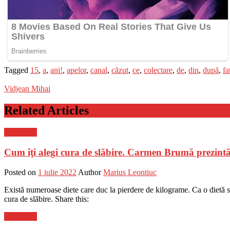
Tagged
15
,
a
,
ani!
,
apelor
,
canal
,
căzut
,
ce
,
colectare
,
de
,
din
,
după
,
fa
Vidjean Mihai
Related Articles
Știri Flash
Cum îţi alegi cura de slăbire. Carmen Brumă prezintă to
Posted on
1 iulie 2022
Author
Marius Leontiuc
Există numeroase diete care duc la pierdere de kilograme. Ca o dietă să 
cura de slăbire. Share this:
Știri Flash