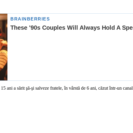
15 ani a sărit şă-şi salveze fratele, în vârstă de 6 ani, căzut într-un can