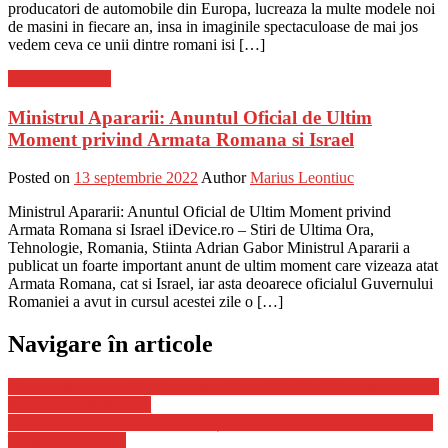
producatori de automobile din Europa, lucreaza la multe modele noi
de masini in fiecare an, insa in imaginile spectaculoase de mai jos
vedem ceva ce unii dintre romani isi […]
Stiinta si tehnica
Ministrul Apararii: Anuntul Oficial de Ultim
Moment privind Armata Romana si Israel
Posted on
13 septembrie 2022
Author
Marius Leontiuc
Ministrul Apararii: Anuntul Oficial de Ultim Moment privind
Armata Romana si Israel iDevice.ro – Stiri de Ultima Ora,
Tehnologie, Romania, Stiinta Adrian Gabor Ministrul Apararii a
publicat un foarte important anunt de ultim moment care vizeaza atat
Armata Romana, cat si Israel, iar asta deoarece oficialul Guvernului
Romaniei a avut in cursul acestei zile o […]
Navigare în articole
Ministerul Sanatatii Confirma un Ordin IMPORTANT cu Schimbari
Majore pentru Romani
Un bancomat a luat foc în Mediaș. Incendiul a fost provocat, Poliţia
îi caută pe agresori