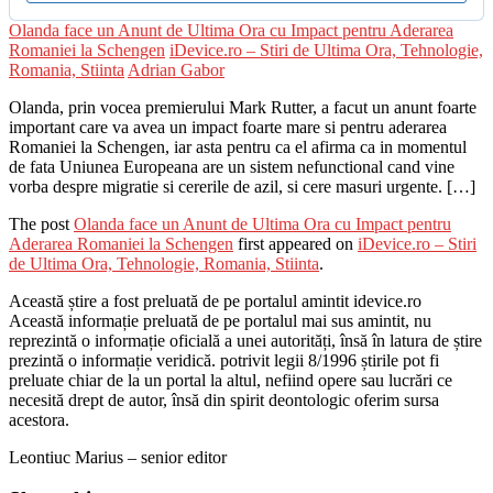
Olanda face un Anunt de Ultima Ora cu Impact pentru Aderarea
Romaniei la Schengen
iDevice.ro – Stiri de Ultima Ora, Tehnologie,
Romania, Stiinta
Adrian Gabor
Olanda, prin vocea premierului Mark Rutter, a facut un anunt foarte
important care va avea un impact foarte mare si pentru aderarea
Romaniei la Schengen, iar asta pentru ca el afirma ca in momentul
de fata Uniunea Europeana are un sistem nefunctional cand vine
vorba despre migratie si cererile de azil, si cere masuri urgente. […]
The post
Olanda face un Anunt de Ultima Ora cu Impact pentru
Aderarea Romaniei la Schengen
first appeared on
iDevice.ro – Stiri
de Ultima Ora, Tehnologie, Romania, Stiinta
.
Această știre a fost preluată de pe portalul amintit idevice.ro
Această informație preluată de pe portalul mai sus amintit, nu
reprezintă o informație oficială a unei autorități, însă în latura de știre
prezintă o informație veridică. potrivit legii 8/1996 știrile pot fi
preluate chiar de la un portal la altul, nefiind opere sau lucrări ce
necesită drept de autor, însă din spirit deontologic oferim sursa
acestora.
Leontiuc Marius – senior editor