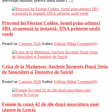
intervenție sâmbătă, potrivit uneia dintre […]
Procesul lui Florian Coldea, fostul prim-adjunct
SRI, avansează în instanță: DNA primește undă
verde
Posted on
5 august 2026
Author
Vidjean Mihai
Comment(0)
Criza de la Matignon: Anchete Începute După Seria
de Sinucideri și Tentative de Suicid
Posted on
3 august 2026
Author
Vidjean Mihai
Comment(0)
Femeie în comă 42 de zile după mușcătura unei
căpușe în Grecia