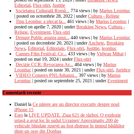
Editorial
,
Flux-stiri
,
Justitie
Societatea Culturală Româ...
774 views
|
by
Marius Leontiuc
|
posted on octombrie 28, 2022
|
under
Cultura - Religie
Tinu Leontiuc a plecat la...
461 views
|
by
Marius Leontiuc
|
posted on aprilie 7, 2020
|
under
Breaking News
,
Cultura -
Religie
,
Eveniment
,
Flux-stiri
Denunț Public asupra unui...
440 views
|
by
Marius Leontiuc
|
posted on decembrie 20, 2021
|
under
Anchete
,
Breaking
News
,
Editorial
,
Editoriale
,
Flux-stiri
,
Justitie
,
leontiuc
Cannes Film Festival: Ce...
433 views
|
by
Vidjean Mihai
|
posted on mai 19, 2024
|
under
Flux-stiri
Decizie CCR: Revocarea Av...
404 views
|
by
Marius
Leontiuc
|
posted on iunie 30, 2021
|
under
Flux-stiri
,
Juridice
VIDEO Congres PNL/Iohanni...
397 views
|
by
Marius
Leontiuc
|
posted on septembrie 25, 2021
|
under
Eveniment
Comentarii recente
Daniel
la
Ce părere are un director executiv despre noul
iPhone 15
Eses
la
LIVE UPDATE. Ziua 621 de război. O explozie
uriașă a avut loc în sudul Ucrainei/ Aproximativ 200 de
vehicule blindate rusești au fost distruse în timpul bătăliilor
dintr-un oraș din Donbas