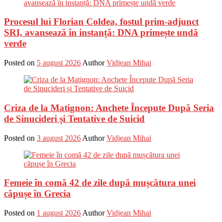
Procesul lui Florian Coldea, fostul prim-adjunct
SRI, avansează în instanță: DNA primește undă
verde
Posted on
5 august 2026
Author
Vidjean Mihai
Criza de la Matignon: Anchete Începute După Seria
de Sinucideri și Tentative de Suicid
Posted on
3 august 2026
Author
Vidjean Mihai
Femeie în comă 42 de zile după mușcătura unei
căpușe în Grecia
Posted on
1 august 2026
Author
Vidjean Mihai