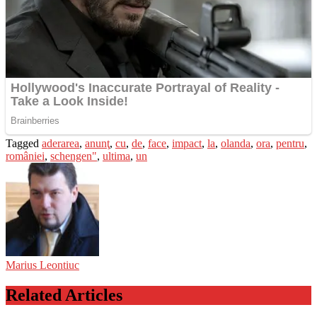
Tagged
aderarea
,
anunţ
,
cu
,
de
,
face
,
impact
,
la
,
olanda
,
ora
,
pentru
,
româniei
,
schengen"
,
ultima
,
un
Marius Leontiuc
Related Articles