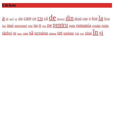
Etichete
de
a
din
la
cu
care
ce
că
au
fost
live
după
este
al
fi
ani!
ar
despre
pentru
o
pe
romania
mai
nu
ministrul
rusia
lui
noi
români
putin
ora
în
și
un
să
ucraina
război
se
update
ziua
va
sunt
sua:
ultima
vor