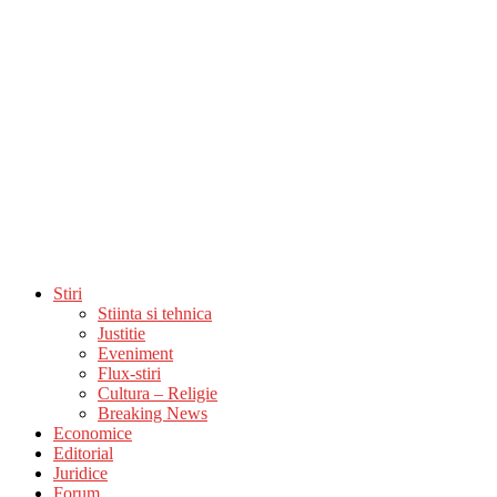
Stiri
Stiinta si tehnica
Justitie
Eveniment
Flux-stiri
Cultura – Religie
Breaking News
Economice
Editorial
Juridice
Forum