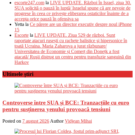
escorte247.com
la
LIVE UPDATE. Război în Israel, ziua 30.
SUA solicită o pauză în luptă/ Israelul spune că are nevoie de
progrese în ceea ce privește eliberarea ostaticilor înainte de a
accepta orice pauză în ofensiva sa
Yetta
la
Ce părere are un director executiv despre noul iPhone
15
Escorte
la
LIVE UPDATE. Ziua 529 de război. Sunt
raportate atacuri rusești cu rachete balistice şi hipersonice în
toată Ucraina. Maria Zaharova a jurat răzbunare/
Universitatea de Economie și Comerț din Donețk a fost
atacată/ Ruşii distrug un centru pentru transfuzie sanguină din
Harkov
Ultimele știri
Controverse între SUA și BCE: Tranzacțiile cu euro
pentru susținerea yenului provoacă tensiuni
Posted on
7 august 2026
Author
Vidjean Mihai