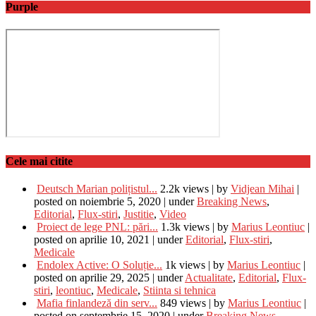
Purple
Cele mai citite
Deutsch Marian polițistul...
2.2k views
|
by
Vidjean Mihai
|
posted on noiembrie 5, 2020
|
under
Breaking News
,
Editorial
,
Flux-stiri
,
Justitie
,
Video
Proiect de lege PNL: pări...
1.3k views
|
by
Marius Leontiuc
|
posted on aprilie 10, 2021
|
under
Editorial
,
Flux-stiri
,
Medicale
Endolex Active: O Soluție...
1k views
|
by
Marius Leontiuc
|
posted on aprilie 29, 2025
|
under
Actualitate
,
Editorial
,
Flux-
stiri
,
leontiuc
,
Medicale
,
Stiinta si tehnica
Mafia finlandeză din serv...
849 views
|
by
Marius Leontiuc
|
posted on septembrie 15, 2020
|
under
Breaking News
,