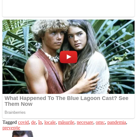
Tagged
covid
,
de
,
în
,
locale
,
măsurile
,
necesare
,
oms:
,
pandemia
,
prevenție