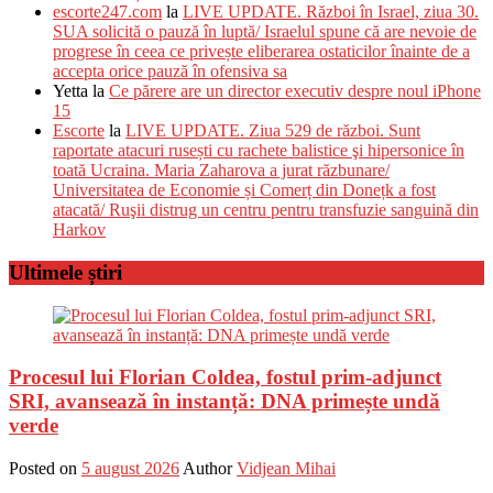
escorte247.com
la
LIVE UPDATE. Război în Israel, ziua 30.
SUA solicită o pauză în luptă/ Israelul spune că are nevoie de
progrese în ceea ce privește eliberarea ostaticilor înainte de a
accepta orice pauză în ofensiva sa
Yetta
la
Ce părere are un director executiv despre noul iPhone
15
Escorte
la
LIVE UPDATE. Ziua 529 de război. Sunt
raportate atacuri rusești cu rachete balistice şi hipersonice în
toată Ucraina. Maria Zaharova a jurat răzbunare/
Universitatea de Economie și Comerț din Donețk a fost
atacată/ Ruşii distrug un centru pentru transfuzie sanguină din
Harkov
Ultimele știri
Procesul lui Florian Coldea, fostul prim-adjunct
SRI, avansează în instanță: DNA primește undă
verde
Posted on
5 august 2026
Author
Vidjean Mihai