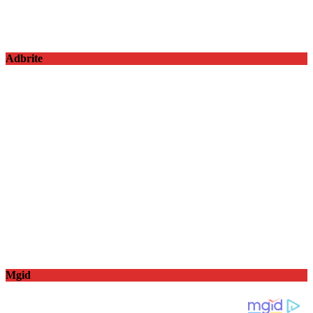
Adbrite
Mgid