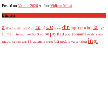
Posted on
30 iulie 2026
Author
Vidjean Mihai
Etichete
de
a
din
la
cu
care
ce
că
au
fost
live
după
este
al
fi
ani!
ar
despre
pentru
o
pe
romania
mai
nu
ministrul
rusia
lui
noi
români
putin
ora
în
și
un
să
ucraina
război
se
update
ziua
va
sunt
sua:
ultima
vor