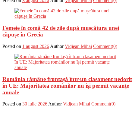
Posted on
3 august 2026
Author
Vidjean Mihai
Comment(0)
Femeie în comă 42 de zile după mușcătura unei
căpușe în Grecia
Posted on
1 august 2026
Author
Vidjean Mihai
Comment(0)
România rămâne fruntașă într-un clasament nedorit
în UE: Majoritatea românilor nu își permit vacanțe
anuale
Posted on
30 iulie 2026
Author
Vidjean Mihai
Comment(0)