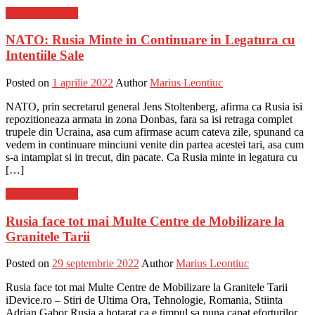
Stiinta si tehnica
NATO: Rusia Minte in Continuare in Legatura cu
Intentiile Sale
Posted on
1 aprilie 2022
Author
Marius Leontiuc
NATO, prin secretarul general Jens Stoltenberg, afirma ca Rusia isi
repozitioneaza armata in zona Donbas, fara sa isi retraga complet
trupele din Ucraina, asa cum afirmase acum cateva zile, spunand ca
vedem in continuare minciuni venite din partea acestei tari, asa cum
s-a intamplat si in trecut, din pacate. Ca Rusia minte in legatura cu
[…]
Stiinta si tehnica
Rusia face tot mai Multe Centre de Mobilizare la
Granitele Tarii
Posted on
29 septembrie 2022
Author
Marius Leontiuc
Rusia face tot mai Multe Centre de Mobilizare la Granitele Tarii
iDevice.ro – Stiri de Ultima Ora, Tehnologie, Romania, Stiinta
Adrian Gabor Rusia a hotarat ca e timpul sa puna capat eforturilor