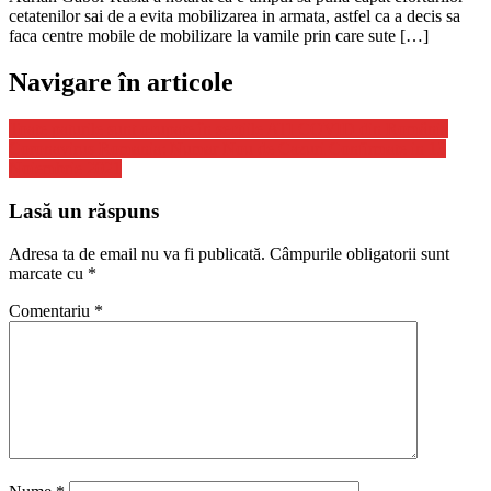
cetatenilor sai de a evita mobilizarea in armata, astfel ca a decis sa
faca centre mobile de mobilizare la vamile prin care sute […]
Navigare în articole
Toate paturile sunt ocupate în secţiile ATI COVID din România
Coronavirus Romania: Numar Nou de Cazuri Confirmate in 13
Noiembrie 2021
Lasă un răspuns
Adresa ta de email nu va fi publicată.
Câmpurile obligatorii sunt
marcate cu
*
Comentariu
*