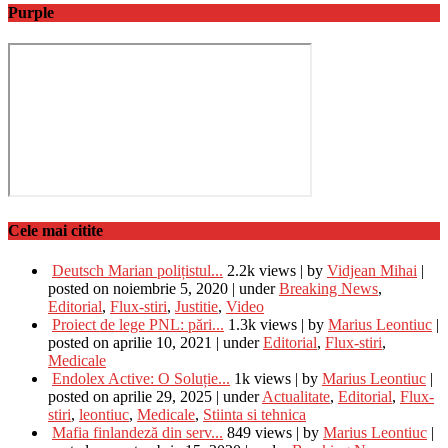
Purple
Cele mai citite
Deutsch Marian polițistul...
2.2k views
|
by
Vidjean Mihai
|
posted on noiembrie 5, 2020
|
under
Breaking News
,
Editorial
,
Flux-stiri
,
Justitie
,
Video
Proiect de lege PNL: pări...
1.3k views
|
by
Marius Leontiuc
|
posted on aprilie 10, 2021
|
under
Editorial
,
Flux-stiri
,
Medicale
Endolex Active: O Soluție...
1k views
|
by
Marius Leontiuc
|
posted on aprilie 29, 2025
|
under
Actualitate
,
Editorial
,
Flux-
stiri
,
leontiuc
,
Medicale
,
Stiinta si tehnica
Mafia finlandeză din serv...
849 views
|
by
Marius Leontiuc
|