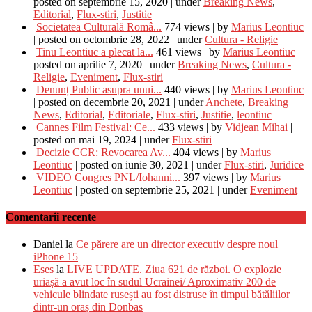
posted on septembrie 15, 2020
|
under
Breaking News
,
Editorial
,
Flux-stiri
,
Justitie
Societatea Culturală Româ...
774 views
|
by
Marius Leontiuc
|
posted on octombrie 28, 2022
|
under
Cultura - Religie
Tinu Leontiuc a plecat la...
461 views
|
by
Marius Leontiuc
|
posted on aprilie 7, 2020
|
under
Breaking News
,
Cultura -
Religie
,
Eveniment
,
Flux-stiri
Denunț Public asupra unui...
440 views
|
by
Marius Leontiuc
|
posted on decembrie 20, 2021
|
under
Anchete
,
Breaking
News
,
Editorial
,
Editoriale
,
Flux-stiri
,
Justitie
,
leontiuc
Cannes Film Festival: Ce...
433 views
|
by
Vidjean Mihai
|
posted on mai 19, 2024
|
under
Flux-stiri
Decizie CCR: Revocarea Av...
404 views
|
by
Marius
Leontiuc
|
posted on iunie 30, 2021
|
under
Flux-stiri
,
Juridice
VIDEO Congres PNL/Iohanni...
397 views
|
by
Marius
Leontiuc
|
posted on septembrie 25, 2021
|
under
Eveniment
Comentarii recente
Daniel
la
Ce părere are un director executiv despre noul
iPhone 15
Eses
la
LIVE UPDATE. Ziua 621 de război. O explozie
uriașă a avut loc în sudul Ucrainei/ Aproximativ 200 de
vehicule blindate rusești au fost distruse în timpul bătăliilor
dintr-un oraș din Donbas