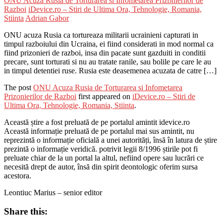
ONU Acuza Rusia de Torturarea si Infometarea Prizonierilor de
Razboi
iDevice.ro – Stiri de Ultima Ora, Tehnologie, Romania,
Stiinta
Adrian Gabor
ONU acuza Rusia ca tortureaza militarii ucrainieni capturati in
timpul razboiului din Ucraina, ei fiind considerati in mod normal ca
fiind prizonieri de razboi, insa din pacate sunt gazduiti in conditii
precare, sunt torturati si nu au tratate ranile, sau bolile pe care le au
in timpul detentiei ruse. Rusia este deasemenea acuzata de catre […]
The post
ONU Acuza Rusia de Torturarea si Infometarea
Prizonierilor de Razboi
first appeared on
iDevice.ro – Stiri de
Ultima Ora, Tehnologie, Romania, Stiinta
.
Această știre a fost preluată de pe portalul amintit idevice.ro
Această informație preluată de pe portalul mai sus amintit, nu
reprezintă o informație oficială a unei autorități, însă în latura de știre
prezintă o informație veridică. potrivit legii 8/1996 știrile pot fi
preluate chiar de la un portal la altul, nefiind opere sau lucrări ce
necesită drept de autor, însă din spirit deontologic oferim sursa
acestora.
Leontiuc Marius – senior editor
Share this: