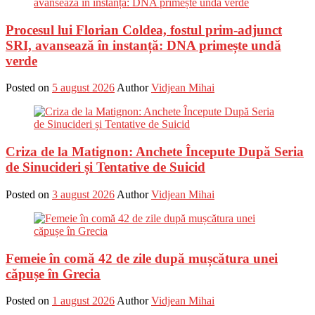
Procesul lui Florian Coldea, fostul prim-adjunct
SRI, avansează în instanță: DNA primește undă
verde
Posted on
5 august 2026
Author
Vidjean Mihai
Criza de la Matignon: Anchete Începute După Seria
de Sinucideri și Tentative de Suicid
Posted on
3 august 2026
Author
Vidjean Mihai
Femeie în comă 42 de zile după mușcătura unei
căpușe în Grecia
Posted on
1 august 2026
Author
Vidjean Mihai