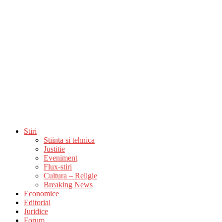
Stiri
Stiinta si tehnica
Justitie
Eveniment
Flux-stiri
Cultura – Religie
Breaking News
Economice
Editorial
Juridice
Forum