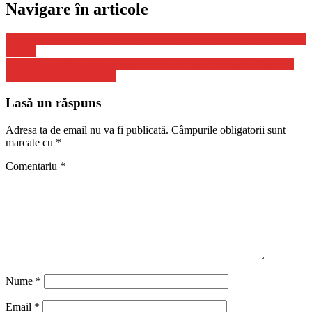
Navigare în articole
Soldatii Armatei Romane Participa la Noi Exercitii Militare cu Aliatii
NATO
Virgil Popescul Anunta Masurile de Ultim Moment ale UE pentru
Energie si Gaze Naturale
Lasă un răspuns
Adresa ta de email nu va fi publicată.
Câmpurile obligatorii sunt
marcate cu
*
Comentariu
*
Nume
*
Email
*