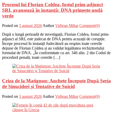
Procesul lui Florian Coldea, fostul prim-adjunct
SRI, avansează în instanță: DNA primește undă
verde
Posted on
5 august 2026
Author
Vidjean Mihai
Comment(0)
După o lungă perioadă de investigații, Florian Coldea, fostul prim-
adjunct al SRI, este judecat de DNA pentru acuzații de corupție.
Începe procesul în instanță Judecătorii au respins toate cererile
depuse de Florian Coldea și au validat legalitatea rechizitoriului
formulat de DNA. „În conformitate cu art. 346 alin. 2 din Codul de
procedură penală, toate cererile […]
Criza de la Matignon: Anchete Începute După Seria
de Sinucideri și Tentative de Suicid
Posted on
3 august 2026
Author
Vidjean Mihai
Comment(0)