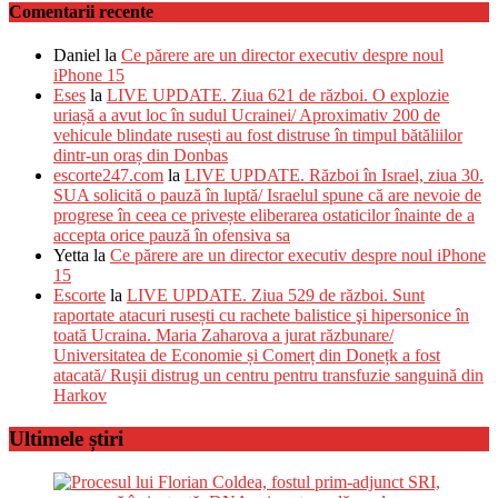
Comentarii recente
Daniel
la
Ce părere are un director executiv despre noul
iPhone 15
Eses
la
LIVE UPDATE. Ziua 621 de război. O explozie
uriașă a avut loc în sudul Ucrainei/ Aproximativ 200 de
vehicule blindate rusești au fost distruse în timpul bătăliilor
dintr-un oraș din Donbas
escorte247.com
la
LIVE UPDATE. Război în Israel, ziua 30.
SUA solicită o pauză în luptă/ Israelul spune că are nevoie de
progrese în ceea ce privește eliberarea ostaticilor înainte de a
accepta orice pauză în ofensiva sa
Yetta
la
Ce părere are un director executiv despre noul iPhone
15
Escorte
la
LIVE UPDATE. Ziua 529 de război. Sunt
raportate atacuri rusești cu rachete balistice şi hipersonice în
toată Ucraina. Maria Zaharova a jurat răzbunare/
Universitatea de Economie și Comerț din Donețk a fost
atacată/ Ruşii distrug un centru pentru transfuzie sanguină din
Harkov
Ultimele știri