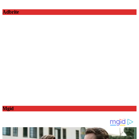
Adbrite
Mgid