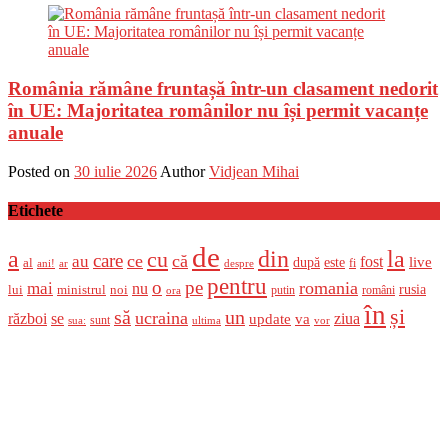
România rămâne fruntașă într-un clasament nedorit
în UE: Majoritatea românilor nu își permit vacanțe
anuale
Posted on
30 iulie 2026
Author
Vidjean Mihai
Etichete
de
a
din
la
cu
care
ce
că
au
fost
live
după
este
al
fi
ani!
ar
despre
pentru
o
pe
romania
mai
nu
ministrul
rusia
lui
noi
români
putin
ora
în
și
un
să
ucraina
război
se
update
ziua
va
sunt
sua:
ultima
vor