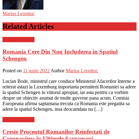
Marius Leontiuc
Related Articles
Stiinta si tehnica
Romania Cere Din Nou Includerea in Spatiul
Schengen
Posted on
11 iunie 2022
Author
Marius Leontiuc
Lucian Bode, ministrul care conduce Ministerul Afacerilor Interne a
reiterat astazi la Luxemburg importanta permiterii Romaniei sa adere
la spatiul Schengen in viitorul apropiat, iar asta pentru ca vorbim
despre un obiectiv asumat de multe guverne pana acum. Comisia
Europeana afirma saptamana trecuta ca Romania este pregatita sa
adere la spatiul Schengen, insa deocamdata nu […]
Stiinta si tehnica
Creste Procentul Romanilor Reinfectati de
Coronavirus in Ultimele Saptamani