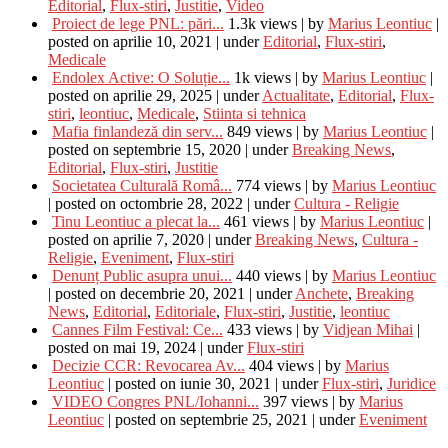
Editorial
,
Flux-stiri
,
Justitie
,
Video
Proiect de lege PNL: pări...
1.3k views
|
by
Marius Leontiuc
|
posted on aprilie 10, 2021
|
under
Editorial
,
Flux-stiri
,
Medicale
Endolex Active: O Soluție...
1k views
|
by
Marius Leontiuc
|
posted on aprilie 29, 2025
|
under
Actualitate
,
Editorial
,
Flux-
stiri
,
leontiuc
,
Medicale
,
Stiinta si tehnica
Mafia finlandeză din serv...
849 views
|
by
Marius Leontiuc
|
posted on septembrie 15, 2020
|
under
Breaking News
,
Editorial
,
Flux-stiri
,
Justitie
Societatea Culturală Româ...
774 views
|
by
Marius Leontiuc
|
posted on octombrie 28, 2022
|
under
Cultura - Religie
Tinu Leontiuc a plecat la...
461 views
|
by
Marius Leontiuc
|
posted on aprilie 7, 2020
|
under
Breaking News
,
Cultura -
Religie
,
Eveniment
,
Flux-stiri
Denunț Public asupra unui...
440 views
|
by
Marius Leontiuc
|
posted on decembrie 20, 2021
|
under
Anchete
,
Breaking
News
,
Editorial
,
Editoriale
,
Flux-stiri
,
Justitie
,
leontiuc
Cannes Film Festival: Ce...
433 views
|
by
Vidjean Mihai
|
posted on mai 19, 2024
|
under
Flux-stiri
Decizie CCR: Revocarea Av...
404 views
|
by
Marius
Leontiuc
|
posted on iunie 30, 2021
|
under
Flux-stiri
,
Juridice
VIDEO Congres PNL/Iohanni...
397 views
|
by
Marius
Leontiuc
|
posted on septembrie 25, 2021
|
under
Eveniment