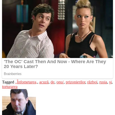
Tagged
„Înfometarea,
,
acuză
,
de
,
onu/
,
prizonierilor
,
război
,
rusia
,
și
,
torturarea