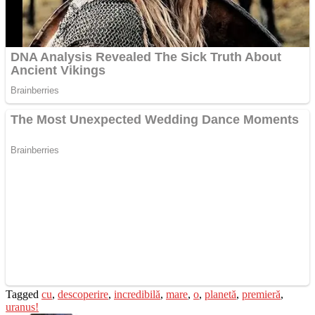
Tagged
cu
,
descoperire
,
incredibilă
,
mare
,
o
,
planetă
,
premieră
,
uranus!