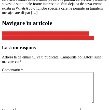
si vestile sunt unele foarte interesante. Stiti deja ca de ceva vreme
exista in WhatsApp o functie speciala care ne permite sa trimitem
mesaje care dispar […]
Navigare în articole
10.000.000 de Doze de Vaccin Administrate in Romania
Valeriu Gheorghita: Decizia Importanta Anuntata in Valul 4
Lasă un răspuns
Adresa ta de email nu va fi publicată.
Câmpurile obligatorii sunt
marcate cu
*
Comentariu
*