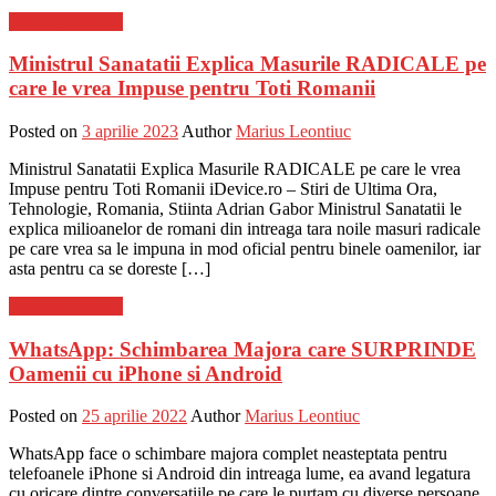
Stiinta si tehnica
Ministrul Sanatatii Explica Masurile RADICALE pe
care le vrea Impuse pentru Toti Romanii
Posted on
3 aprilie 2023
Author
Marius Leontiuc
Ministrul Sanatatii Explica Masurile RADICALE pe care le vrea
Impuse pentru Toti Romanii iDevice.ro – Stiri de Ultima Ora,
Tehnologie, Romania, Stiinta Adrian Gabor Ministrul Sanatatii le
explica milioanelor de romani din intreaga tara noile masuri radicale
pe care vrea sa le impuna in mod oficial pentru binele oamenilor, iar
asta pentru ca se doreste […]
Stiinta si tehnica
WhatsApp: Schimbarea Majora care SURPRINDE
Oamenii cu iPhone si Android
Posted on
25 aprilie 2022
Author
Marius Leontiuc
WhatsApp face o schimbare majora complet neasteptata pentru
telefoanele iPhone si Android din intreaga lume, ea avand legatura
cu oricare dintre conversatiile pe care le purtam cu diverse persoane,