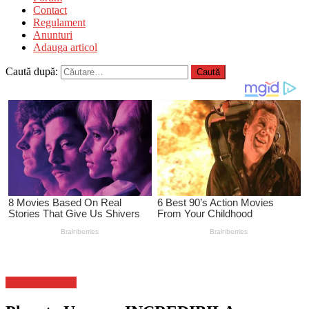
Contact
Regulament
Anunturi
Adauga articol
Caută după:
Stiinta si tehnica