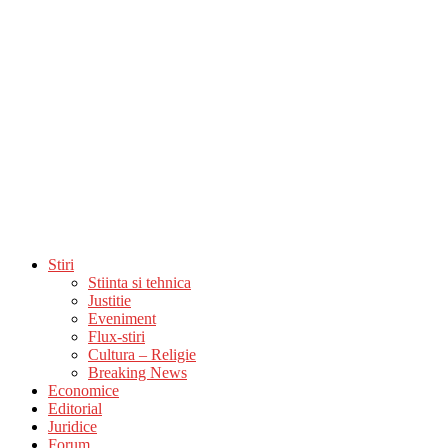
Stiri
Stiinta si tehnica
Justitie
Eveniment
Flux-stiri
Cultura – Religie
Breaking News
Economice
Editorial
Juridice
Forum