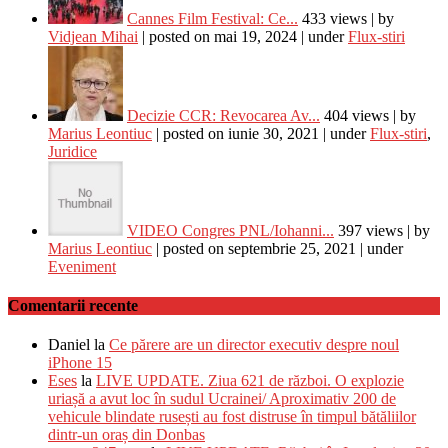
Cannes Film Festival: Ce...
433 views
|
by
Vidjean Mihai
|
posted on mai 19, 2024
|
under
Flux-stiri
Decizie CCR: Revocarea Av...
404 views
|
by
Marius Leontiuc
|
posted on iunie 30, 2021
|
under
Flux-stiri
,
Juridice
VIDEO Congres PNL/Iohanni...
397 views
|
by
Marius Leontiuc
|
posted on septembrie 25, 2021
|
under
Eveniment
Comentarii recente
Daniel
la
Ce părere are un director executiv despre noul
iPhone 15
Eses
la
LIVE UPDATE. Ziua 621 de război. O explozie
uriașă a avut loc în sudul Ucrainei/ Aproximativ 200 de
vehicule blindate rusești au fost distruse în timpul bătăliilor
dintr-un oraș din Donbas