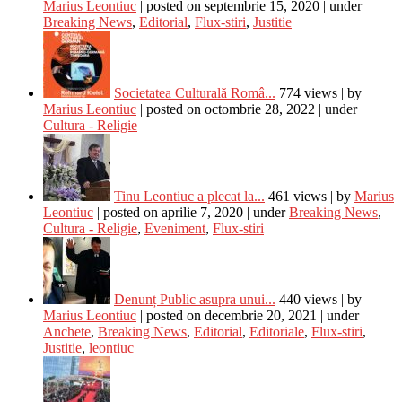
Marius Leontiuc
|
posted on septembrie 15, 2020
|
under
Breaking News
,
Editorial
,
Flux-stiri
,
Justitie
Societatea Culturală Româ...
774 views
|
by
Marius Leontiuc
|
posted on octombrie 28, 2022
|
under
Cultura - Religie
Tinu Leontiuc a plecat la...
461 views
|
by
Marius
Leontiuc
|
posted on aprilie 7, 2020
|
under
Breaking News
,
Cultura - Religie
,
Eveniment
,
Flux-stiri
Denunț Public asupra unui...
440 views
|
by
Marius Leontiuc
|
posted on decembrie 20, 2021
|
under
Anchete
,
Breaking News
,
Editorial
,
Editoriale
,
Flux-stiri
,
Justitie
,
leontiuc