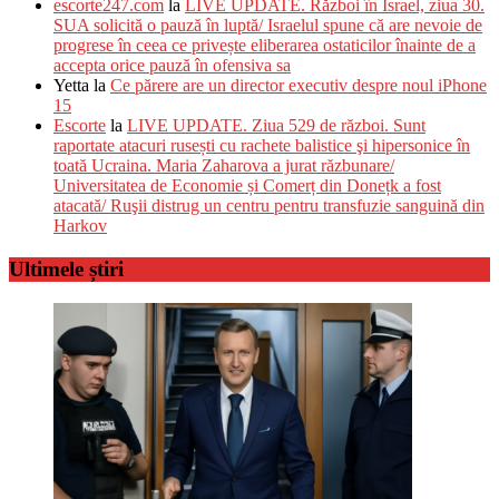
escorte247.com
la
LIVE UPDATE. Război în Israel, ziua 30.
SUA solicită o pauză în luptă/ Israelul spune că are nevoie de
progrese în ceea ce privește eliberarea ostaticilor înainte de a
accepta orice pauză în ofensiva sa
Yetta
la
Ce părere are un director executiv despre noul iPhone
15
Escorte
la
LIVE UPDATE. Ziua 529 de război. Sunt
raportate atacuri rusești cu rachete balistice şi hipersonice în
toată Ucraina. Maria Zaharova a jurat răzbunare/
Universitatea de Economie și Comerț din Donețk a fost
atacată/ Ruşii distrug un centru pentru transfuzie sanguină din
Harkov
Ultimele știri