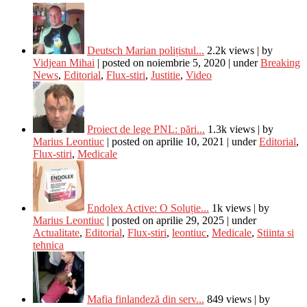
Deutsch Marian polițistul...
2.2k views
|
by
Vidjean Mihai
|
posted on noiembrie 5, 2020
|
under
Breaking
News
,
Editorial
,
Flux-stiri
,
Justitie
,
Video
Proiect de lege PNL: pări...
1.3k views
|
by
Marius Leontiuc
|
posted on aprilie 10, 2021
|
under
Editorial
,
Flux-stiri
,
Medicale
Endolex Active: O Soluție...
1k views
|
by
Marius Leontiuc
|
posted on aprilie 29, 2025
|
under
Actualitate
,
Editorial
,
Flux-stiri
,
leontiuc
,
Medicale
,
Stiinta si
tehnica
Mafia finlandeză din serv...
849 views
|
by