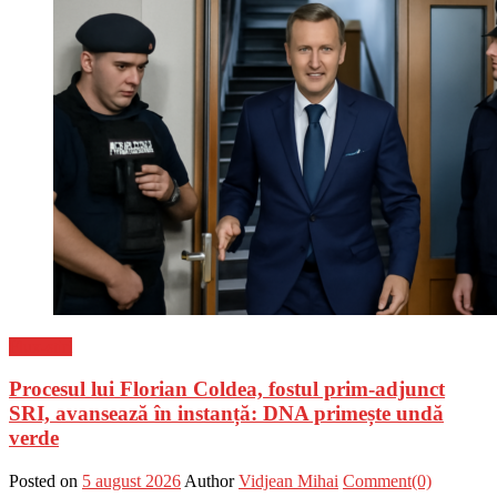
Flux-stiri
Procesul lui Florian Coldea, fostul prim-adjunct
SRI, avansează în instanță: DNA primește undă
verde
Posted on
5 august 2026
Author
Vidjean Mihai
Comment(0)