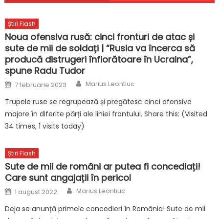
Știri Flash
Noua ofensiva rusă: cinci fronturi de atac și
sute de mii de soldați | “Rusia va încerca să
producă distrugeri înfiorătoare în Ucraina”,
spune Radu Tudor
Author
Posted
Marius Leontiuc
7 februarie 2023
on
Trupele ruse se regrupează și pregătesc cinci ofensive
majore în diferite părți ale liniei frontului. Share this: (Visited
34 times, 1 visits today)
Știri Flash
Sute de mii de români ar putea fi concediați!
Care sunt angajații în pericol
Author
Posted
Marius Leontiuc
1 august 2022
on
Deja se anunță primele concedieri în România! Sute de mii