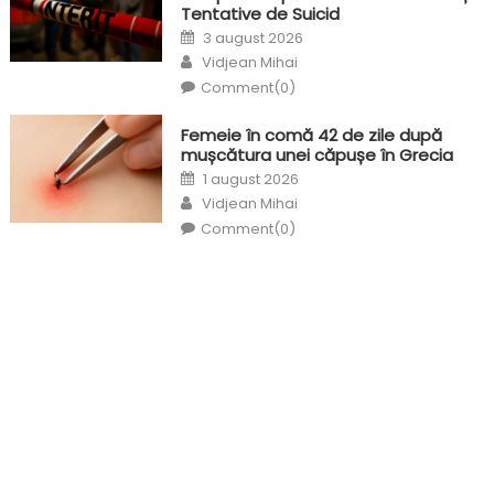
Tentative de Suicid
Posted
3 august 2026
on
Author
Vidjean Mihai
Comment(0)
Femeie în comă 42 de zile după
mușcătura unei căpușe în Grecia
Posted
1 august 2026
on
Author
Vidjean Mihai
Comment(0)