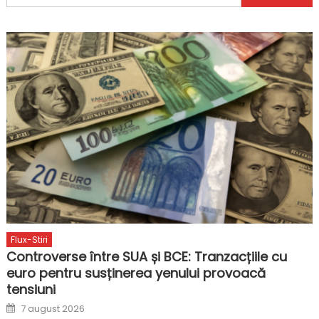
după:
Flux-Stiri
Controverse între SUA și BCE: Tranzacțiile cu
euro pentru susținerea yenului provoacă
tensiuni
Posted
7 august 2026
on