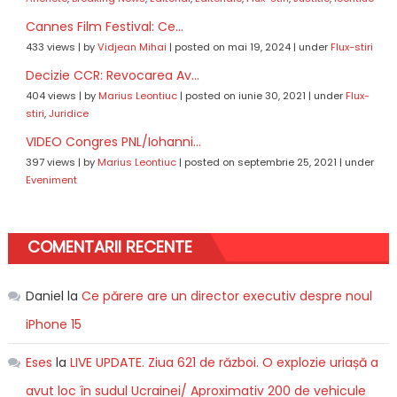
Cannes Film Festival: Ce...
433 views
|
by
Vidjean Mihai
|
posted on mai 19, 2024
|
under
Flux-stiri
Decizie CCR: Revocarea Av...
404 views
|
by
Marius Leontiuc
|
posted on iunie 30, 2021
|
under
Flux-
stiri
,
Juridice
VIDEO Congres PNL/Iohanni...
397 views
|
by
Marius Leontiuc
|
posted on septembrie 25, 2021
|
under
Eveniment
COMENTARII RECENTE
Daniel
la
Ce părere are un director executiv despre noul
iPhone 15
Eses
la
LIVE UPDATE. Ziua 621 de război. O explozie uriașă a
avut loc în sudul Ucrainei/ Aproximativ 200 de vehicule