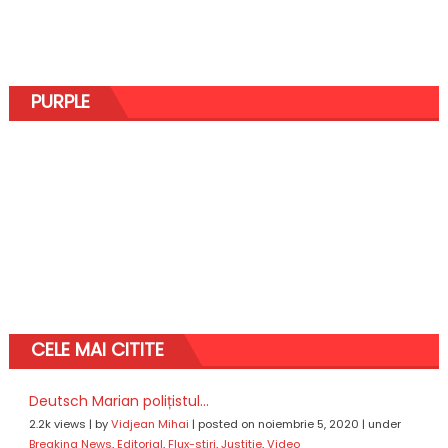
PURPLE
CELE MAI CITITE
Deutsch Marian polițistul...
2.2k views
|
by
Vidjean Mihai
|
posted on noiembrie 5, 2020
|
under
Breaking News
,
Editorial
,
Flux-stiri
,
Justitie
,
Video