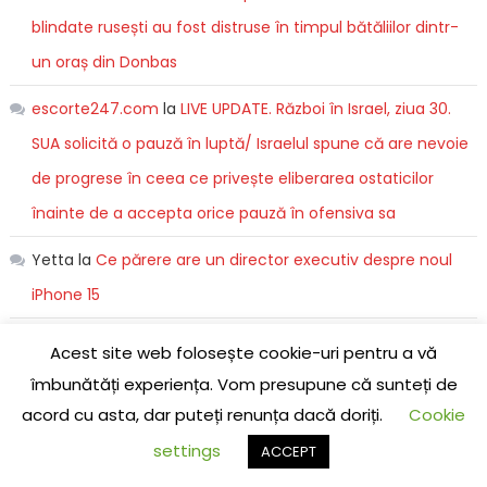
blindate rusești au fost distruse în timpul bătăliilor dintr-
un oraș din Donbas
escorte247.com
la
LIVE UPDATE. Război în Israel, ziua 30.
SUA solicită o pauză în luptă/ Israelul spune că are nevoie
de progrese în ceea ce privește eliberarea ostaticilor
înainte de a accepta orice pauză în ofensiva sa
Yetta
la
Ce părere are un director executiv despre noul
iPhone 15
Escorte
la
LIVE UPDATE. Ziua 529 de război. Sunt raportate
Acest site web folosește cookie-uri pentru a vă
atacuri rusești cu rachete balistice şi hipersonice în toată
îmbunătăți experiența. Vom presupune că sunteți de
Ucraina. Maria Zaharova a jurat răzbunare/ Universitatea
acord cu asta, dar puteți renunța dacă doriți.
Cookie
de Economie și Comerț din Donețk a fost atacată/ Ruşii
settings
ACCEPT
distrug un centru pentru transfuzie sanguină din Harkov