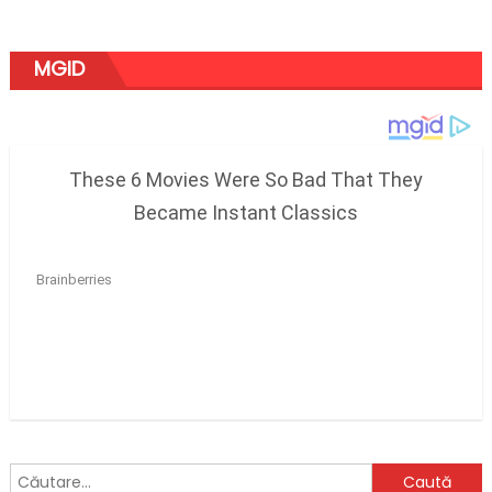
MGID
Caută