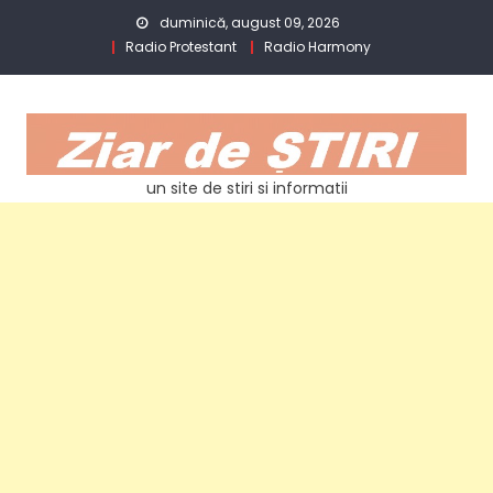
Skip
duminică, august 09, 2026
to
Radio Protestant
Radio Harmony
content
un site de stiri si informatii