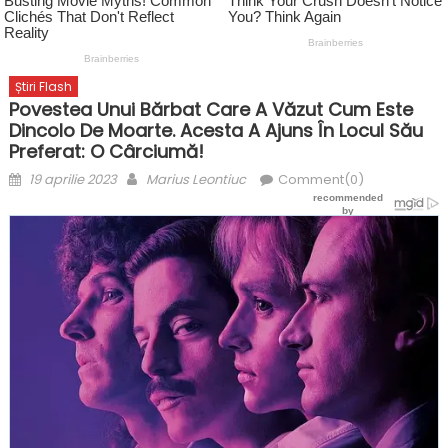
Știri Flash
Povestea Unui Bărbat Care A Văzut Cum Este
Dincolo De Moarte. Acesta A Ajuns În Locul Său
Preferat: O Cârciumă!
Posted
Author
19 aprilie 2023
Marius Leontiuc
Comment(0)
on