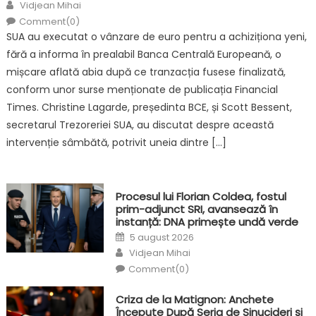
Author
Vidjean Mihai
Comment(0)
SUA au executat o vânzare de euro pentru a achiziționa yeni,
fără a informa în prealabil Banca Centrală Europeană, o
mișcare aflată abia după ce tranzacția fusese finalizată,
conform unor surse menționate de publicația Financial
Times. Christine Lagarde, președinta BCE, și Scott Bessent,
secretarul Trezoreriei SUA, au discutat despre această
intervenție sâmbătă, potrivit uneia dintre […]
Procesul lui Florian Coldea, fostul
prim-adjunct SRI, avansează în
instanță: DNA primește undă verde
Posted
5 august 2026
on
Author
Vidjean Mihai
Comment(0)
Criza de la Matignon: Anchete
Începute După Seria de Sinucideri și