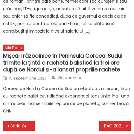
de români, printre care bone, femei care fac curățenie sau
grădinari, IT-iști, jurnaliști, ar putea să aibă venituri mai mici
sau chiar să fie concediați, după ce guvernul a decis că de
astăzi, pentru contractele part-time, să se plătească
contribuţii şi impozit la nivelul salariului […]
Știri Flash
Mișcări războinice în Peninsula Coreea. Sudul
trimite la țintă o rachetă balistică la trei ore
după ce Nordul și-a lansat propriile rachete
Author
Posted
Vidjean Mihai
15 septembrie 2021
on
Coreea de Nord și Coreea de Sud au efectuat, miercuri, tiruri
cu rachete balistice, ridicând exponențial tensiunile într-una
dintre cele mai sensibile regiuni de pe planetă, comentează
CNN.
Navigare
Sorin Grindeanu, ministrul Transporturilor, anunţă investiţii masive la CFR din bani europeni
BAC 2023. Modificare importantă în calendarul examenului de Bacalaureat | Varianta actualizată