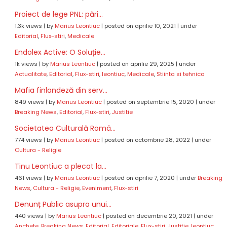
Proiect de lege PNL: pări...
1.3k views
|
by
Marius Leontiuc
|
posted on aprilie 10, 2021
|
under
Editorial
,
Flux-stiri
,
Medicale
Endolex Active: O Soluție...
1k views
|
by
Marius Leontiuc
|
posted on aprilie 29, 2025
|
under
Actualitate
,
Editorial
,
Flux-stiri
,
leontiuc
,
Medicale
,
Stiinta si tehnica
Mafia finlandeză din serv...
849 views
|
by
Marius Leontiuc
|
posted on septembrie 15, 2020
|
under
Breaking News
,
Editorial
,
Flux-stiri
,
Justitie
Societatea Culturală Româ...
774 views
|
by
Marius Leontiuc
|
posted on octombrie 28, 2022
|
under
Cultura - Religie
Tinu Leontiuc a plecat la...
461 views
|
by
Marius Leontiuc
|
posted on aprilie 7, 2020
|
under
Breaking
News
,
Cultura - Religie
,
Eveniment
,
Flux-stiri
Denunț Public asupra unui...
440 views
|
by
Marius Leontiuc
|
posted on decembrie 20, 2021
|
under
Anchete
,
Breaking News
,
Editorial
,
Editoriale
,
Flux-stiri
,
Justitie
,
leontiuc