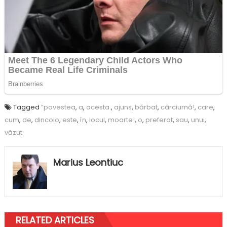
Tagged
”povestea
,
a
,
acesta.
,
ajuns
,
bărbat
,
cârciumă!
,
care
,
cum
,
de
,
dincolo
,
este
,
în
,
locul
,
moarte!
,
o
,
preferat
,
sau
,
unui
,
văzut
Marius Leontiuc
RELATED ARTICLES