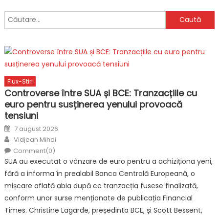
Caută
după:
Flux-Stiri
Controverse între SUA și BCE: Tranzacțiile cu
euro pentru susținerea yenului provoacă
tensiuni
Posted
7 august 2026
on
Author
Vidjean Mihai
Comment(0)
SUA au executat o vânzare de euro pentru a achiziționa yeni,
fără a informa în prealabil Banca Centrală Europeană, o
mișcare aflată abia după ce tranzacția fusese finalizată,
conform unor surse menționate de publicația Financial
Times. Christine Lagarde, președinta BCE, și Scott Bessent,