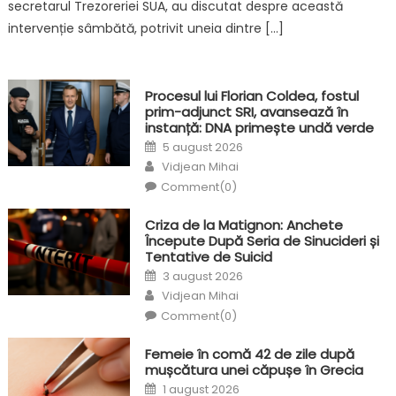
secretarul Trezoreriei SUA, au discutat despre această
intervenție sâmbătă, potrivit uneia dintre […]
Procesul lui Florian Coldea, fostul
prim-adjunct SRI, avansează în
instanță: DNA primește undă verde
Posted
5 august 2026
on
Author
Vidjean Mihai
Comment(0)
Criza de la Matignon: Anchete
Începute După Seria de Sinucideri și
Tentative de Suicid
Posted
3 august 2026
on
Author
Vidjean Mihai
Comment(0)
Femeie în comă 42 de zile după
mușcătura unei căpușe în Grecia
Posted
1 august 2026