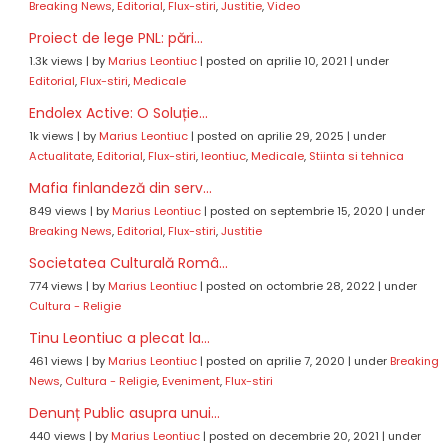
Breaking News
,
Editorial
,
Flux-stiri
,
Justitie
,
Video
Proiect de lege PNL: pări...
1.3k views
|
by
Marius Leontiuc
|
posted on aprilie 10, 2021
|
under
Editorial
,
Flux-stiri
,
Medicale
Endolex Active: O Soluție...
1k views
|
by
Marius Leontiuc
|
posted on aprilie 29, 2025
|
under
Actualitate
,
Editorial
,
Flux-stiri
,
leontiuc
,
Medicale
,
Stiinta si tehnica
Mafia finlandeză din serv...
849 views
|
by
Marius Leontiuc
|
posted on septembrie 15, 2020
|
under
Breaking News
,
Editorial
,
Flux-stiri
,
Justitie
Societatea Culturală Româ...
774 views
|
by
Marius Leontiuc
|
posted on octombrie 28, 2022
|
under
Cultura - Religie
Tinu Leontiuc a plecat la...
461 views
|
by
Marius Leontiuc
|
posted on aprilie 7, 2020
|
under
Breaking
News
,
Cultura - Religie
,
Eveniment
,
Flux-stiri
Denunț Public asupra unui...
440 views
|
by
Marius Leontiuc
|
posted on decembrie 20, 2021
|
under