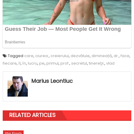
Tagged
care
,
ciurea:
,
creierului
,
dezvăluie
,
dimineață
,
dr.
,
face
,
fiecare
,
îl
,
în
,
lucru
,
pe
,
primul
,
prof.
,
secretul
,
tinereţii:
,
vlad
Marius Leontiuc
RELATED ARTICLES
Știri Flash