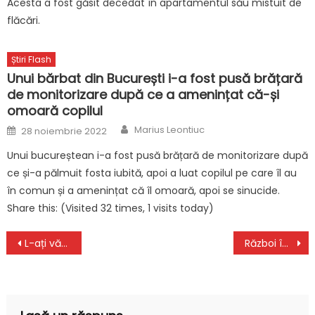
Acesta a fost găsit decedat în apartamentul său mistuit de
flăcări.
Știri Flash
Unui bărbat din București i-a fost pusă brățară
de monitorizare după ce a amenințat că-și
omoară copilul
Author
Posted
Marius Leontiuc
28 noiembrie 2022
on
Unui bucureștean i-a fost pusă brățară de monitorizare după
ce și-a pălmuit fosta iubită, apoi a luat copilul pe care îl au
în comun și a amenințat că îl omoară, apoi se sinucide.
Share this: (Visited 32 times, 1 visits today)
Navigare
L-ați văzut? Copil de 9 ani, din satul Ogrea, județul Dâmbovița, dispărut de acasă | Dacă îl vedeți, sunați la 112
Război în Ucraina, ziua 244. Jens Stoltenberg s-a consultat cu SUA şi Marea Britanie şi avertizează Rusia
în
articole