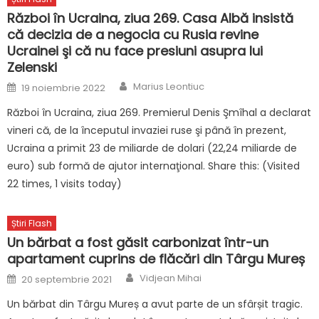
Război în Ucraina, ziua 269. Casa Albă insistă
că decizia de a negocia cu Rusia revine
Ucrainei şi că nu face presiuni asupra lui
Zelenski
Author
Posted
Marius Leontiuc
19 noiembrie 2022
on
Război în Ucraina, ziua 269. Premierul Denis Şmîhal a declarat
vineri că, de la începutul invaziei ruse şi până în prezent,
Ucraina a primit 23 de miliarde de dolari (22,24 miliarde de
euro) sub formă de ajutor internaţional. Share this: (Visited
22 times, 1 visits today)
Știri Flash
Un bărbat a fost găsit carbonizat într-un
apartament cuprins de flăcări din Târgu Mureș
Author
Posted
Vidjean Mihai
20 septembrie 2021
on
Un bărbat din Târgu Mureș a avut parte de un sfârșit tragic.