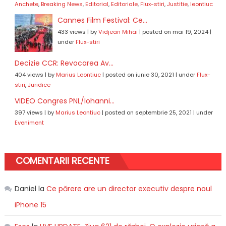
Anchete
,
Breaking News
,
Editorial
,
Editoriale
,
Flux-stiri
,
Justitie
,
leontiuc
Cannes Film Festival: Ce...
433 views
|
by
Vidjean Mihai
|
posted on mai 19, 2024
|
under
Flux-stiri
Decizie CCR: Revocarea Av...
404 views
|
by
Marius Leontiuc
|
posted on iunie 30, 2021
|
under
Flux-
stiri
,
Juridice
VIDEO Congres PNL/Iohanni...
397 views
|
by
Marius Leontiuc
|
posted on septembrie 25, 2021
|
under
Eveniment
COMENTARII RECENTE
Daniel
la
Ce părere are un director executiv despre noul
iPhone 15