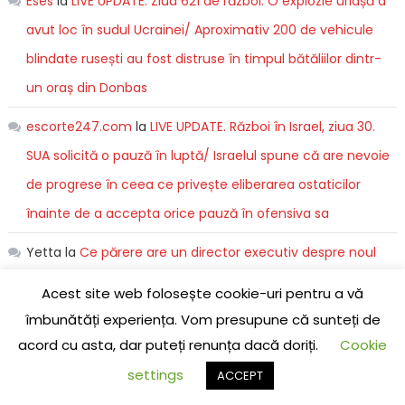
Eses
la
LIVE UPDATE. Ziua 621 de război. O explozie uriașă a
avut loc în sudul Ucrainei/ Aproximativ 200 de vehicule
blindate rusești au fost distruse în timpul bătăliilor dintr-
un oraș din Donbas
escorte247.com
la
LIVE UPDATE. Război în Israel, ziua 30.
SUA solicită o pauză în luptă/ Israelul spune că are nevoie
de progrese în ceea ce privește eliberarea ostaticilor
înainte de a accepta orice pauză în ofensiva sa
Yetta
la
Ce părere are un director executiv despre noul
iPhone 15
Acest site web folosește cookie-uri pentru a vă
îmbunătăți experiența. Vom presupune că sunteți de
Escorte
la
LIVE UPDATE. Ziua 529 de război. Sunt raportate
acord cu asta, dar puteți renunța dacă doriți.
Cookie
atacuri rusești cu rachete balistice şi hipersonice în toată
settings
ACCEPT
Ucraina. Maria Zaharova a jurat răzbunare/ Universitatea