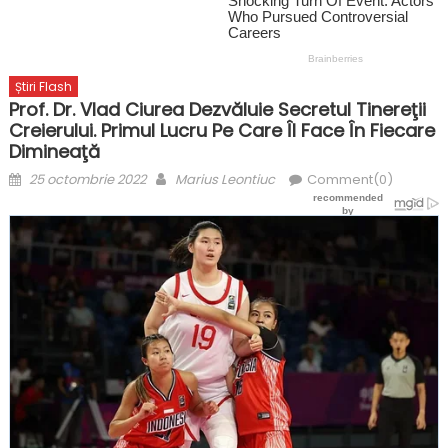
Știri Flash
Prof. Dr. Vlad Ciurea Dezvăluie Secretul Tinereţii
Creierului. Primul Lucru Pe Care Îl Face În Fiecare
Dimineaţă
Posted
Author
25 octombrie 2022
Marius Leontiuc
Comment(0)
on