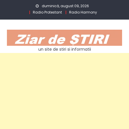
Skip
duminică, august 09, 2026
to
Radio Protestant
Radio Harmony
content
un site de stiri si informatii