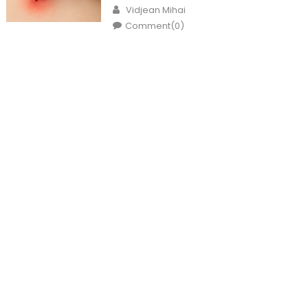
on
Author
Vidjean Mihai
Comment(0)