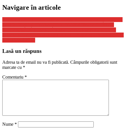
Navigare în articole
Scandalul submarinelor, faza pe insulte. Britanicii, numiți “a cincea
roată la căruță” și “oportuniști” de ministrul francez de externe
Raed Arafat: Dacă opresc Educaţia complet s-ar putea nici anul
viitor să nu avem şcoală pentru că nu avem garanţia că pandemia se
termină anul viitor
Lasă un răspuns
Adresa ta de email nu va fi publicată.
Câmpurile obligatorii sunt
marcate cu
*
Comentariu
*
Nume
*