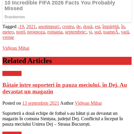
Tagged
-19
,
2021
,
anotimpuri:
,
centru
,
de
,
două
,
est
,
împărțită
,
în
,
meteo
,
nord
,
prognoza
,
romania
,
septembrie:
,
și
,
sud
,
toamnĂ
,
vară
,
vreme
Vidjean Mihai
Related Articles
Știri Flash
Bătaie între suporteri în pauza meciului, în Dej. Au
devastat un magazin
Posted on
13 septembrie 2021
Author
Vidjean Mihai
Suporterii a două echipe de fotbal s-au bătut și au devastat un
magazin în comuna Simișna, județul Dej. Conflictul a început în
pauza meciului Unirea Dej – Steaua București.