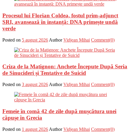
Procesul lui Florian Coldea, fostul prim-adjunct
SRI, avansează în instanță: DNA primește undă
verde
Posted on
5 august 2026
Author
Vidjean Mihai
Comment(0)
Criza de la Matignon: Anchete Începute După Seria
de Sinucideri și Tentative de Suicid
Posted on
3 august 2026
Author
Vidjean Mihai
Comment(0)
Femeie în comă 42 de zile după mușcătura unei
căpușe în Grecia
Posted on
1 august 2026
Author
Vidjean Mihai
Comment(0)