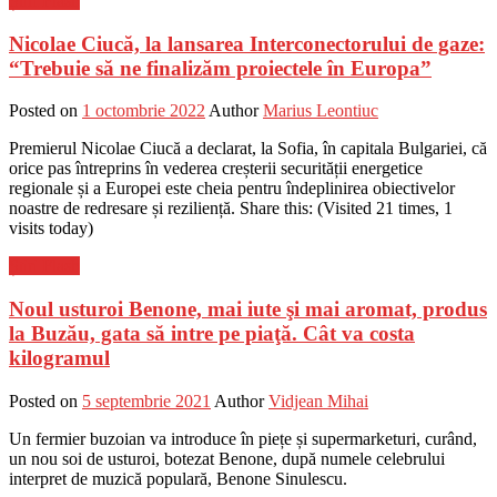
Știri Flash
Nicolae Ciucă, la lansarea Interconectorului de gaze:
“Trebuie să ne finalizăm proiectele în Europa”
Posted on
1 octombrie 2022
Author
Marius Leontiuc
Premierul Nicolae Ciucă a declarat, la Sofia, în capitala Bulgariei, că
orice pas întreprins în vederea creșterii securității energetice
regionale și a Europei este cheia pentru îndeplinirea obiectivelor
noastre de redresare și reziliență. Share this: (Visited 21 times, 1
visits today)
Știri Flash
Noul usturoi Benone, mai iute şi mai aromat, produs
la Buzău, gata să intre pe piaţă. Cât va costa
kilogramul
Posted on
5 septembrie 2021
Author
Vidjean Mihai
Un fermier buzoian va introduce în piețe și supermarketuri, curând,
un nou soi de usturoi, botezat Benone, după numele celebrului
interpret de muzică populară, Benone Sinulescu.