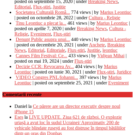
posted on septembrie 15, 2020
|
under
Breaking News
,
Editorial
,
Flux-stiri
,
Justitie
Societatea Culturală Româ...
774 views
|
by
Marius Leontiuc
|
posted on octombrie 28, 2022
|
under
Cultura - Religie
Tinu Leontiuc a plecat la...
461 views
|
by
Marius Leontiuc
|
posted on aprilie 7, 2020
|
under
Breaking News
,
Cultura -
Religie
,
Eveniment
,
Flux-stiri
Denunț Public asupra unui...
440 views
|
by
Marius Leontiuc
|
posted on decembrie 20, 2021
|
under
Anchete
,
Breaking
News
,
Editorial
,
Editoriale
,
Flux-stiri
,
Justitie
,
leontiuc
Cannes Film Festival: Ce...
433 views
|
by
Vidjean Mihai
|
posted on mai 19, 2024
|
under
Flux-stiri
Decizie CCR: Revocarea Av...
404 views
|
by
Marius
Leontiuc
|
posted on iunie 30, 2021
|
under
Flux-stiri
,
Juridice
VIDEO Congres PNL/Iohanni...
397 views
|
by
Marius
Leontiuc
|
posted on septembrie 25, 2021
|
under
Eveniment
Comentarii recente
Daniel
la
Ce părere are un director executiv despre noul
iPhone 15
Eses
la
LIVE UPDATE. Ziua 621 de război. O explozie
uriașă a avut loc în sudul Ucrainei/ Aproximativ 200 de
vehicule blindate rusești au fost distruse în timpul bătăliilor
dintr-un oraș din Donbas