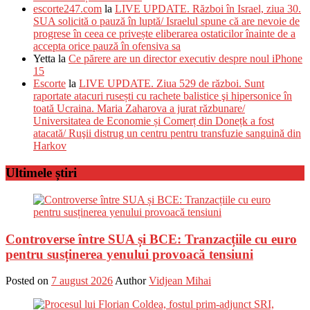
escorte247.com
la
LIVE UPDATE. Război în Israel, ziua 30.
SUA solicită o pauză în luptă/ Israelul spune că are nevoie de
progrese în ceea ce privește eliberarea ostaticilor înainte de a
accepta orice pauză în ofensiva sa
Yetta
la
Ce părere are un director executiv despre noul iPhone
15
Escorte
la
LIVE UPDATE. Ziua 529 de război. Sunt
raportate atacuri rusești cu rachete balistice şi hipersonice în
toată Ucraina. Maria Zaharova a jurat răzbunare/
Universitatea de Economie și Comerț din Donețk a fost
atacată/ Ruşii distrug un centru pentru transfuzie sanguină din
Harkov
Ultimele știri
Controverse între SUA și BCE: Tranzacțiile cu euro
pentru susținerea yenului provoacă tensiuni
Posted on
7 august 2026
Author
Vidjean Mihai