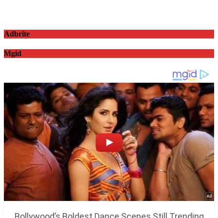
Adbrite
Mgid