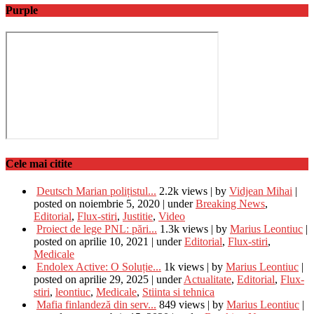
Purple
Cele mai citite
Deutsch Marian polițistul...
2.2k views
|
by
Vidjean Mihai
|
posted on noiembrie 5, 2020
|
under
Breaking News
,
Editorial
,
Flux-stiri
,
Justitie
,
Video
Proiect de lege PNL: pări...
1.3k views
|
by
Marius Leontiuc
|
posted on aprilie 10, 2021
|
under
Editorial
,
Flux-stiri
,
Medicale
Endolex Active: O Soluție...
1k views
|
by
Marius Leontiuc
|
posted on aprilie 29, 2025
|
under
Actualitate
,
Editorial
,
Flux-
stiri
,
leontiuc
,
Medicale
,
Stiinta si tehnica
Mafia finlandeză din serv...
849 views
|
by
Marius Leontiuc
|