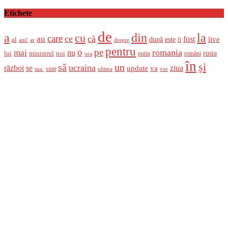
Etichete
de
a
din
la
cu
care
ce
că
au
fost
live
după
este
al
fi
ani!
ar
despre
pentru
o
pe
romania
mai
nu
ministrul
rusia
lui
noi
români
putin
ora
în
și
un
să
ucraina
război
se
update
ziua
va
sunt
sua:
ultima
vor