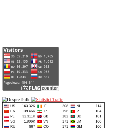
US
163.32K
IE
208
NL
114
CN
139.46K
IR
196
PT
104
PL
32.311K
GB
182
BD
101
SG
1.806K
VN
171
JM
100
RU
897
CO
171
GM
100