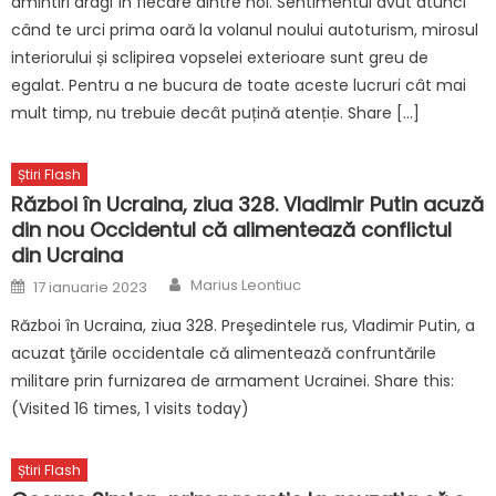
amintiri dragi în fiecare dintre noi. Sentimentul avut atunci
când te urci prima oară la volanul noului autoturism, mirosul
interiorului și sclipirea vopselei exterioare sunt greu de
egalat. Pentru a ne bucura de toate aceste lucruri cât mai
mult timp, nu trebuie decât puțină atenție. Share […]
Știri Flash
Război în Ucraina, ziua 328. Vladimir Putin acuză
din nou Occidentul că alimentează conflictul
din Ucraina
Author
Posted
Marius Leontiuc
17 ianuarie 2023
on
Război în Ucraina, ziua 328. Preşedintele rus, Vladimir Putin, a
acuzat ţările occidentale că alimentează confruntările
militare prin furnizarea de armament Ucrainei. Share this:
(Visited 16 times, 1 visits today)
Știri Flash