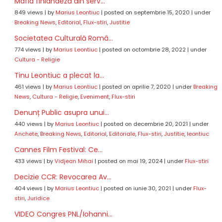
Mafia finlandeză din serv...
849 views
|
by
Marius Leontiuc
|
posted on septembrie 15, 2020
|
under
Breaking News
,
Editorial
,
Flux-stiri
,
Justitie
Societatea Culturală Româ...
774 views
|
by
Marius Leontiuc
|
posted on octombrie 28, 2022
|
under
Cultura - Religie
Tinu Leontiuc a plecat la...
461 views
|
by
Marius Leontiuc
|
posted on aprilie 7, 2020
|
under
Breaking
News
,
Cultura - Religie
,
Eveniment
,
Flux-stiri
Denunț Public asupra unui...
440 views
|
by
Marius Leontiuc
|
posted on decembrie 20, 2021
|
under
Anchete
,
Breaking News
,
Editorial
,
Editoriale
,
Flux-stiri
,
Justitie
,
leontiuc
Cannes Film Festival: Ce...
433 views
|
by
Vidjean Mihai
|
posted on mai 19, 2024
|
under
Flux-stiri
Decizie CCR: Revocarea Av...
404 views
|
by
Marius Leontiuc
|
posted on iunie 30, 2021
|
under
Flux-
stiri
,
Juridice
VIDEO Congres PNL/Iohanni...