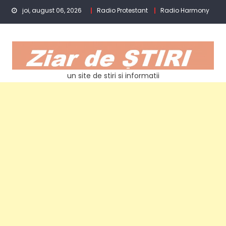
Skip
joi, august 06, 2026
Radio Protestant
Radio Harmony
to
content
un site de stiri si informatii