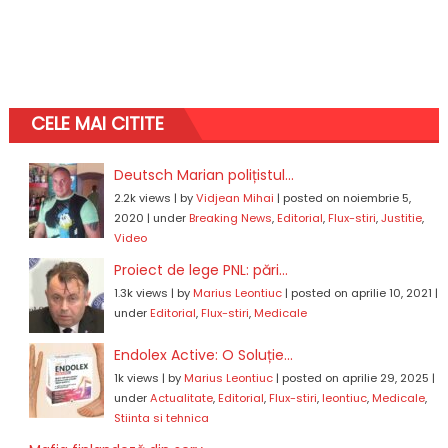
CELE MAI CITITE
Deutsch Marian polițistul...
2.2k views
|
by
Vidjean Mihai
|
posted on noiembrie 5,
2020
|
under
Breaking News
,
Editorial
,
Flux-stiri
,
Justitie
,
Video
Proiect de lege PNL: pări...
1.3k views
|
by
Marius Leontiuc
|
posted on aprilie 10, 2021
|
under
Editorial
,
Flux-stiri
,
Medicale
Endolex Active: O Soluție...
1k views
|
by
Marius Leontiuc
|
posted on aprilie 29, 2025
|
under
Actualitate
,
Editorial
,
Flux-stiri
,
leontiuc
,
Medicale
,
Stiinta si tehnica