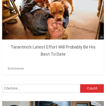
Caută
după: