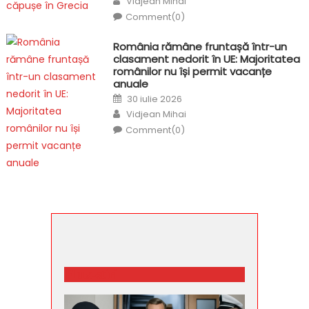
Vidjean Mihai
Comment(0)
România rămâne fruntașă într-un
clasament nedorit în UE: Majoritatea
românilor nu își permit vacanțe
anuale
Posted
30 iulie 2026
on
Author
Vidjean Mihai
Comment(0)