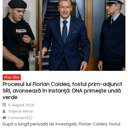
Flux-Stiri
Procesul lui Florian Coldea, fostul prim-adjunct
SRI, avansează în instanță: DNA primește undă
verde
Posted
5 august 2026
on
Author
Vidjean Mihai
Comment(0)
După o lungă perioadă de investigații, Florian Coldea, fostul