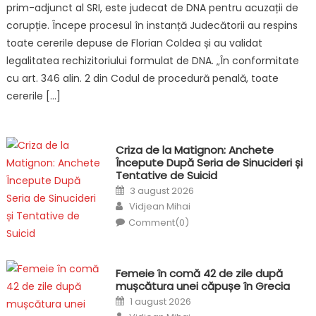
prim-adjunct al SRI, este judecat de DNA pentru acuzații de
corupție. Începe procesul în instanță Judecătorii au respins
toate cererile depuse de Florian Coldea și au validat
legalitatea rechizitoriului formulat de DNA. „În conformitate
cu art. 346 alin. 2 din Codul de procedură penală, toate
cererile […]
Criza de la Matignon: Anchete
Începute După Seria de Sinucideri și
Tentative de Suicid
Posted
3 august 2026
on
Author
Vidjean Mihai
Comment(0)
Femeie în comă 42 de zile după
mușcătura unei căpușe în Grecia
Posted
1 august 2026
on
Author