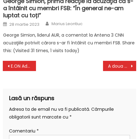
George Simion, prima reacţie la acuzaţia că s-
a întâlnit cu membri FSB: “În general ne-am
luptat cu toți”
Author
Posted
Marius Leontiuc
28 martie 2023
on
George Simion, liderul AUR, a comentat la Antena 3 CNN
acuzaţiile potrivit cărora s-ar fi întâlnit cu membri FSB. Share
this: (Visited 31 times, 1 visits today)
Navigare
E.ON Aduce in Atentia Clientilor o IMPORTANTA Notificare privind Facturile
A doua cerere de plată a României, blocată de neîndeplinirea unor ținte din PNRR
în
articole
Lasă un răspuns
Adresa ta de email nu va fi publicată.
Câmpurile
obligatorii sunt marcate cu
*
Comentariu
*