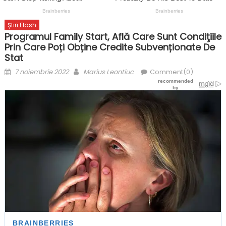
Știri Flash
Programul Family Start, Află Care Sunt Condiţiile
Prin Care Poți Obține Credite Subvenționate De
Stat
Posted
Author
7 noiembrie 2022
Marius Leontiuc
Comment(0)
on