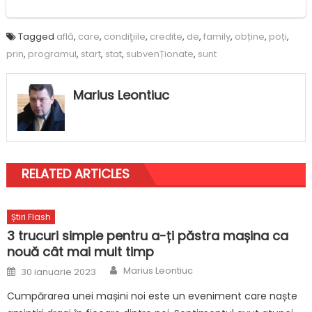
Tagged
află
,
care
,
condiţiile
,
credite
,
de
,
family
,
obține
,
poți
,
prin
,
programul
,
start
,
stat
,
subvenȚionate
,
sunt
Marius Leontiuc
RELATED ARTICLES
Știri Flash
3 trucuri simple pentru a-ți păstra mașina ca
nouă cât mai mult timp
Author
Posted
Marius Leontiuc
30 ianuarie 2023
on
Cumpărarea unei mașini noi este un eveniment care naște