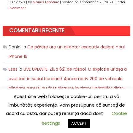
397 views
|
by
Marius Leontiuc
|
posted on septembrie 25, 2021
|
under
Eveniment
COMENTARII RECENTE
Daniel
la
Ce părere are un director executiv despre noul
iPhone 15
Eses
la
LIVE UPDATE. Ziua 621 de război. O explozie uriașă a
avut loc în sudul Ucrainei/ Aproximativ 200 de vehicule
blindate rusești au fost distruse în timpul bătăliilor dintr-
Acest site web folosește cookie-uri pentru a vă
un oraș din Donbas
îmbunătăți experiența. Vom presupune că sunteți de
escorte247.com
la
LIVE UPDATE. Război în Israel, ziua 30.
acord cu asta, dar puteți renunța dacă doriți.
Cookie
SUA solicită o pauză în luptă/ Israelul spune că are nevoie
settings
ACCEPT
de progrese în ceea ce privește eliberarea ostaticilor