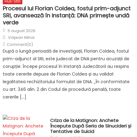
Flux-Stiri
Procesul lui Florian Coldea, fostul prim-adjunct
SRI, avansează în instanță: DNA primește undă
verde
Posted
5 august 2026
on
Author
Vidjean Mihai
Comment(0)
După o lungă perioadă de investigații, Florian Coldea, fostul
prim-adjunct al SRI, este judecat de DNA pentru acuzații de
corupție. Începe procesul în instanță Judecătorii au respins
toate cererile depuse de Florian Coldea și au validat
legalitatea rechizitoriului formulat de DNA. „În conformitate
cu art. 346 alin. 2 din Codul de procedură penală, toate
cererile […]
Criza de la Matignon: Anchete
Începute După Seria de Sinucideri și
Tentative de Suicid
Posted