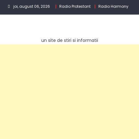
Skip
joi, august 06, 2026
Radio Protestant
Radio Harmony
to
content
un site de stiri si informatii