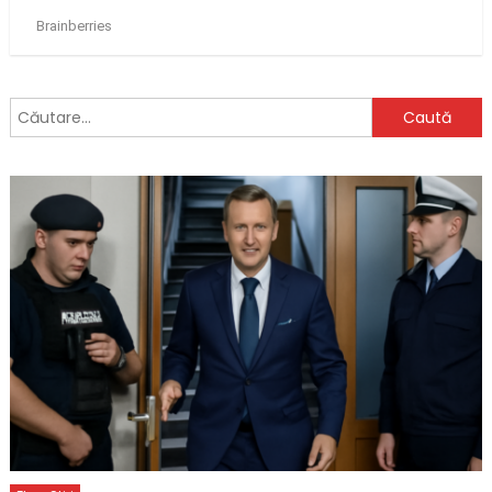
Caută
după: