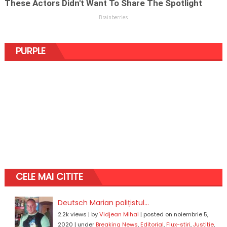
PURPLE
CELE MAI CITITE
Deutsch Marian polițistul...
2.2k views
|
by
Vidjean Mihai
|
posted on noiembrie 5,
2020
|
under
Breaking News
,
Editorial
,
Flux-stiri
,
Justitie
,