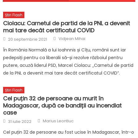
Știri Flash
Ciolacu: Carnetul de partid de la PNL a devenit
mai tare decât certificatul COVID
Author
Posted
Vidjean Mihai
20 septembrie 2021
on
În România Normală a lui Ioahnnis și Cîțu, românii sunt iar
pedepsiți pentru ca liberalii să-și rezolve războiul pentru
putere, acuză liderul PSD, Marcel Ciolacu: „Carnetul de partid
de la PNL a devenit mai tare decât certificatul COVID”.
Știri Flash
Cel puțin 32 de persoane au murit în
Madagascar, după ce bandiții au incendiat
case
Author
Posted
Marius Leontiuc
31 iulie 2022
on
Cel puțin 32 de persoane au fost ucise în Madagascar, într-o