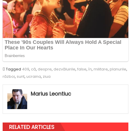
Tagged
409
,
că
,
despre
,
dezvăluirile
,
false
,
în
,
militare
,
planurile
,
război
,
sunt
,
ucraina
,
ziua
Marius Leontiuc
RELATED ARTICLES