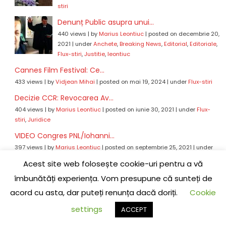
stiri
Denunț Public asupra unui...
440 views
|
by
Marius Leontiuc
|
posted on decembrie 20,
2021
|
under
Anchete
,
Breaking News
,
Editorial
,
Editoriale
,
Flux-stiri
,
Justitie
,
leontiuc
Cannes Film Festival: Ce...
433 views
|
by
Vidjean Mihai
|
posted on mai 19, 2024
|
under
Flux-stiri
Decizie CCR: Revocarea Av...
404 views
|
by
Marius Leontiuc
|
posted on iunie 30, 2021
|
under
Flux-
stiri
,
Juridice
VIDEO Congres PNL/Iohanni...
397 views
|
by
Marius Leontiuc
|
posted on septembrie 25, 2021
|
under
Eveniment
Acest site web folosește cookie-uri pentru a vă
îmbunătăți experiența. Vom presupune că sunteți de
acord cu asta, dar puteți renunța dacă doriți.
Cookie
COMENTARII RECENTE
settings
ACCEPT
Daniel
la
Ce părere are un director executiv despre noul