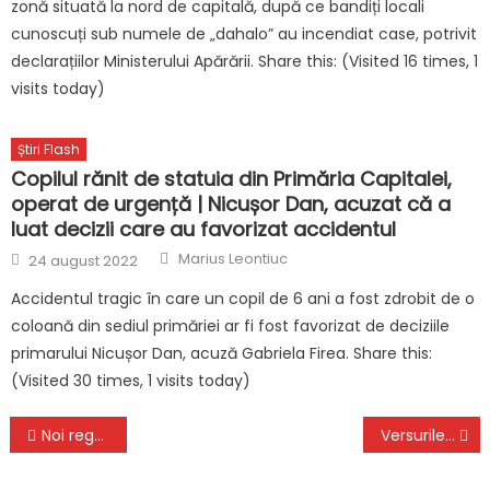
zonă situată la nord de capitală, după ce bandiți locali
cunoscuți sub numele de „dahalo” au incendiat case, potrivit
declarațiilor Ministerului Apărării. Share this: (Visited 16 times, 1
visits today)
Știri Flash
Copilul rănit de statuia din Primăria Capitalei,
operat de urgență | Nicușor Dan, acuzat că a
luat decizii care au favorizat accidentul
Author
Posted
Marius Leontiuc
24 august 2022
on
Accidentul tragic în care un copil de 6 ani a fost zdrobit de o
coloană din sediul primăriei ar fi fost favorizat de deciziile
primarului Nicușor Dan, acuză Gabriela Firea. Share this:
(Visited 30 times, 1 visits today)
Navigare
Noi reguli la Programul Rabla Local. Schimbarea de care trebuie să ştie zeci de mii de români cu maşini vechi
Versurile melodiilor din filmul „Mica sirenă” vor fi actualizate. „Oamenii au devenit foarte sensibili”
în