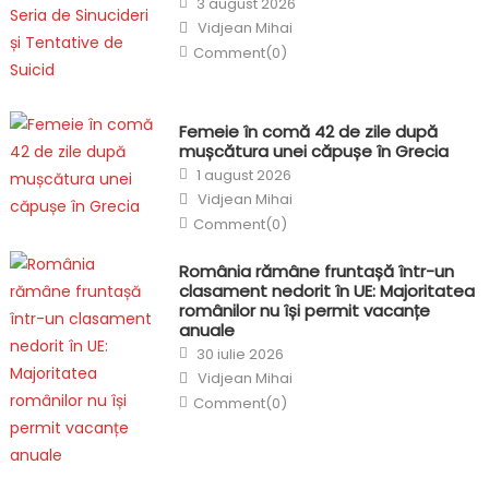
3 august 2026
on
Author
Vidjean Mihai
Comment(0)
Femeie în comă 42 de zile după
mușcătura unei căpușe în Grecia
Posted
1 august 2026
on
Author
Vidjean Mihai
Comment(0)
România rămâne fruntașă într-un
clasament nedorit în UE: Majoritatea
românilor nu își permit vacanțe
anuale
Posted
30 iulie 2026
on
Author
Vidjean Mihai
Comment(0)