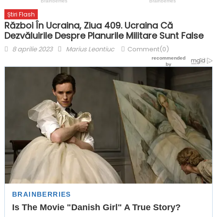
Știri Flash
Război În Ucraina, Ziua 409. Ucraina Că
Dezvăluirile Despre Planurile Militare Sunt False
Posted
Author
8 aprilie 2023
Marius Leontiuc
Comment(0)
on