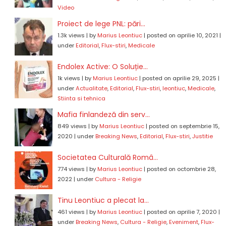
Video
Proiect de lege PNL: pări...
1.3k views
|
by
Marius Leontiuc
|
posted on aprilie 10, 2021
|
under
Editorial
,
Flux-stiri
,
Medicale
Endolex Active: O Soluție...
1k views
|
by
Marius Leontiuc
|
posted on aprilie 29, 2025
|
under
Actualitate
,
Editorial
,
Flux-stiri
,
leontiuc
,
Medicale
,
Stiinta si tehnica
Mafia finlandeză din serv...
849 views
|
by
Marius Leontiuc
|
posted on septembrie 15,
2020
|
under
Breaking News
,
Editorial
,
Flux-stiri
,
Justitie
Societatea Culturală Româ...
774 views
|
by
Marius Leontiuc
|
posted on octombrie 28,
2022
|
under
Cultura - Religie
Tinu Leontiuc a plecat la...
461 views
|
by
Marius Leontiuc
|
posted on aprilie 7, 2020
|
under
Breaking News
,
Cultura - Religie
,
Eveniment
,
Flux-