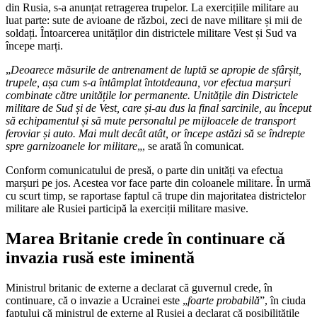
din Rusia, s-a anunțat retragerea trupelor. La exercițiile militare au
luat parte: sute de avioane de război, zeci de nave militare și mii de
soldați. Întoarcerea unităților din districtele militare Vest și Sud va
începe marți.
„
Deoarece măsurile de antrenament de luptă se apropie de sfârșit,
trupele, așa cum s-a întâmplat întotdeauna, vor efectua marșuri
combinate către unitățile lor permanente. Unitățile din Districtele
militare de Sud și de Vest, care și-au dus la final sarcinile, au început
să echipamentul și să mute personalul pe mijloacele de transport
feroviar și auto. Mai mult decât atât, or începe astăzi să se îndrepte
spre garnizoanele lor militare
„, se arată în comunicat.
Conform comunicatului de presă, o parte din unități va efectua
marșuri pe jos. Acestea vor face parte din coloanele militare. În urmă
cu scurt timp, se raportase faptul că trupe din majoritatea districtelor
militare ale Rusiei participă la exerciții militare masive.
Marea Britanie crede în continuare că
invazia rusă este iminentă
Ministrul britanic de externe a declarat că guvernul crede, în
continuare, că o invazie a Ucrainei este „
foarte probabilă
”, în ciuda
faptului că ministrul de externe al Rusiei a declarat că posibilitățile