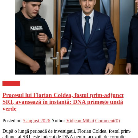
Flux-stiri
Procesul lui Florian Coldea, fostul prim-adjunct
SRI, avansează în instanță: DNA primește undă
verde
Posted on
5 august 2026
Author
Vidjean Mihai
Comment(0)
După o lungă perioadă de investigații, Florian Coldea, fostul prim-
adjunct al SRI, este judecat de DNA pentru acuzații de corupție.