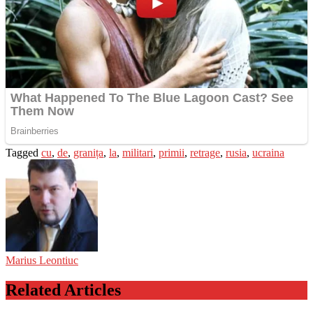
Tagged
cu
,
de
,
granița
,
la
,
militari
,
primii
,
retrage
,
rusia
,
ucraina
Marius Leontiuc
Related Articles