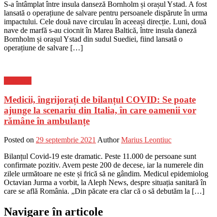
S-a întâmplat între insula danseză Bornholm și orașul Ystad. A fost
lansată o operațiune de salvare pentru persoanele dispărute în urma
impactului. Cele două nave circulau în aceeași direcție. Luni, două
nave de marfă s-au ciocnit în Marea Baltică, între insula daneză
Bornholm și orașul Ystad din sudul Suediei, fiind lansată o
operațiune de salvare […]
Flux-stiri
Medicii, îngrijorați de bilanțul COVID: Se poate
ajunge la scenariu din Italia, în care oamenii vor
rămâne în ambulanțe
Posted on
29 septembrie 2021
Author
Marius Leontiuc
Bilanțul Covid-19 este dramatic. Peste 11.000 de persoane sunt
confirmate pozitiv. Avem peste 200 de decese, iar la numerele din
zilele următoare ne este și frică să ne gândim. Medicul epidemiolog
Octavian Jurma a vorbit, la Aleph News, despre situația sanitară în
care se află România. „Din păcate era clar că o să debutăm la […]
Navigare în articole