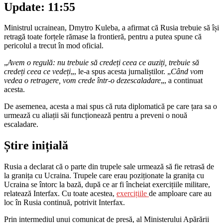
Update: 11:55
Ministrul ucrainean, Dmytro Kuleba, a afirmat că Rusia trebuie să își
retragă toate forțele rămase la frontieră, pentru a putea spune că
pericolul a trecut în mod oficial.
„
Avem o regulă: nu trebuie să credeți ceea ce auziți, trebuie să
credeți ceea ce vedeți
„, le-a spus acesta jurnaliștilor. „
Când vom
vedea o retragere, vom crede într-o dezescaladare
„, a continuat
acesta.
De asemenea, acesta a mai spus că ruta diplomatică pe care țara sa o
urmează cu aliații săi funcționează pentru a preveni o nouă
escaladare.
Știre inițială
Rusia a declarat că o parte din trupele sale urmează să fie retrasă de
la granița cu Ucraina. Trupele care erau poziționate la granița cu
Ucraina se întorc la bază, după ce ar fi încheiat exercițiile militare,
relatează Interfax. Cu toate acestea,
exercițiile
de amploare care au
loc în Rusia continuă, potrivit Interfax.
Prin intermediul unui comunicat de presă, al Ministerului Apărării