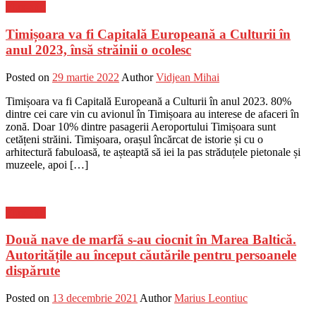
Flux-stiri
Timișoara va fi Capitală Europeană a Culturii în
anul 2023, însă străinii o ocolesc
Posted on
29 martie 2022
Author
Vidjean Mihai
Timișoara va fi Capitală Europeană a Culturii în anul 2023. 80%
dintre cei care vin cu avionul în Timișoara au interese de afaceri în
zonă. Doar 10% dintre pasagerii Aeroportului Timișoara sunt
cetățeni străini. Timișoara, orașul încărcat de istorie și cu o
arhitectură fabuloasă, te așteaptă să iei la pas străduțele pietonale și
muzeele, apoi […]
Flux-stiri
Două nave de marfă s-au ciocnit în Marea Baltică.
Autoritățile au început căutările pentru persoanele
dispărute
Posted on
13 decembrie 2021
Author
Marius Leontiuc