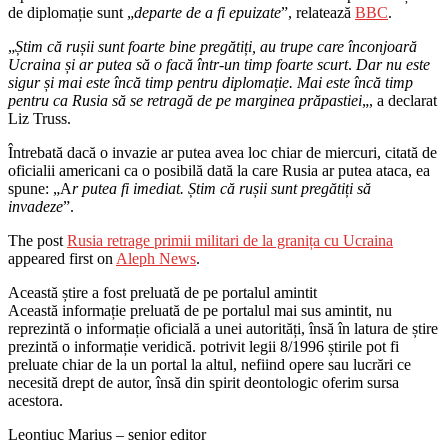
de diplomație sunt „
departe de a fi epuizate
”, relatează
BBC
.
„
Știm că rușii sunt foarte bine pregătiți, au trupe care înconjoară
Ucraina și ar putea să o facă într-un timp foarte
scurt
.
Dar nu este
sigur și mai este încă timp pentru diplomație. Mai este încă timp
pentru ca Rusia să se retragă de pe marginea prăpastiei
„, a declarat
Liz Truss.
Întrebată dacă o invazie ar putea avea loc chiar de miercuri, citată de
oficialii americani ca o posibilă dată la care Rusia ar putea ataca, ea
spune: „A
r putea fi imediat. Știm că rușii sunt pregătiți să
invadeze
”.
The post
Rusia retrage primii militari de la granița cu Ucraina
appeared first on
Aleph News
.
Această știre a fost preluată de pe portalul amintit
Această informație preluată de pe portalul mai sus amintit, nu
reprezintă o informație oficială a unei autorități, însă în latura de știre
prezintă o informație veridică. potrivit legii 8/1996 știrile pot fi
preluate chiar de la un portal la altul, nefiind opere sau lucrări ce
necesită drept de autor, însă din spirit deontologic oferim sursa
acestora.
Leontiuc Marius – senior editor