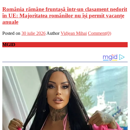
România rămâne fruntașă într-un clasament nedorit
în UE: Majoritatea românilor nu își permit vacanțe
anuale
Posted on
30 iulie 2026
Author
Vidjean Mihai
Comment(0)
MGID