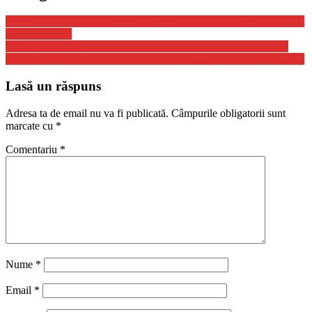
Novak Djokovic: Prefer să pierd viitoarele trofee decât să fiu obligat
să mă vaccinez
BCR este prima companie autorizată de ASF ca administrator de
pensii Pilon IV. Ce beneficii au pensiile ocupaționale pentru angajați
Lasă un răspuns
Adresa ta de email nu va fi publicată.
Câmpurile obligatorii sunt
marcate cu
*
Comentariu
*
Nume
*
Email
*