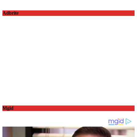
Adbrite
Mgid