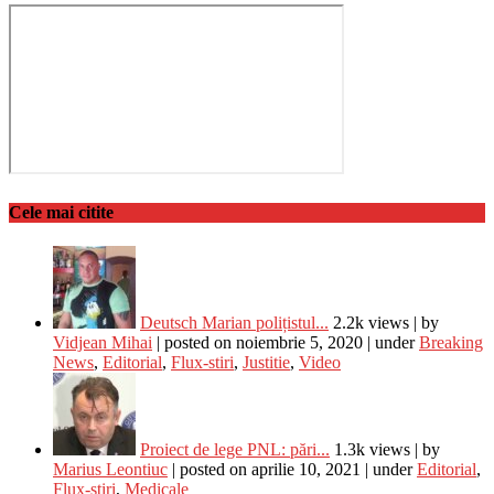
Cele mai citite
Deutsch Marian polițistul...
2.2k views
|
by
Vidjean Mihai
|
posted on noiembrie 5, 2020
|
under
Breaking
News
,
Editorial
,
Flux-stiri
,
Justitie
,
Video
Proiect de lege PNL: pări...
1.3k views
|
by
Marius Leontiuc
|
posted on aprilie 10, 2021
|
under
Editorial
,
Flux-stiri
,
Medicale