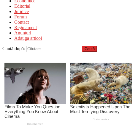
Economice
Editorial
Juridice
Forum
Contact
Regulament
Anunturi
Adauga articol
Caută după: