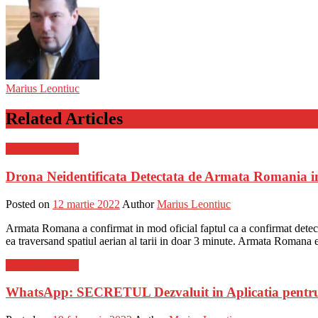
Marius Leontiuc
Related Articles
Stiinta si tehnica
Drona Neidentificata Detectata de Armata Romania i
Posted on
12 martie 2022
Author
Marius Leontiuc
Armata Romana a confirmat in mod oficial faptul ca a confirmat detectar
ea traversand spatiul aerian al tarii in doar 3 minute. Armata Romana 
Stiinta si tehnica
WhatsApp: SECRETUL Dezvaluit in Aplicatia pentru