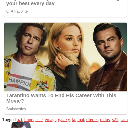
Tagged
azi
,
bune
,
cele
,
emag:
,
galaxy
,
la
,
mai
,
oferte.
,
redus
,
s21
,
sam