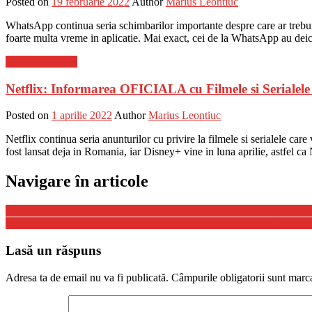
Posted on
19 februarie 2022
Author
Marius Leontiuc
WhatsApp continua seria schimbarilor importante despre care ar trebui s
foarte multa vreme in aplicatie. Mai exact, cei de la WhatsApp au deic
Stiinta si tehnica
Netflix: Informarea OFICIALA cu Filmele si Serialele
Posted on
1 aprilie 2022
Author
Marius Leontiuc
Netflix continua seria anunturilor cu privire la filmele si serialele care
fost lansat deja in Romania, iar Disney+ vine in luna aprilie, astfel c
Navigare în articole
Coronavirus Romania: Numarul Noi de Cazuri Noi din 27 Septembri
Coronavirus: Persoanele Nevaccinate au un Risc foarte Mare de Spita
Lasă un răspuns
Adresa ta de email nu va fi publicată.
Câmpurile obligatorii sunt marc