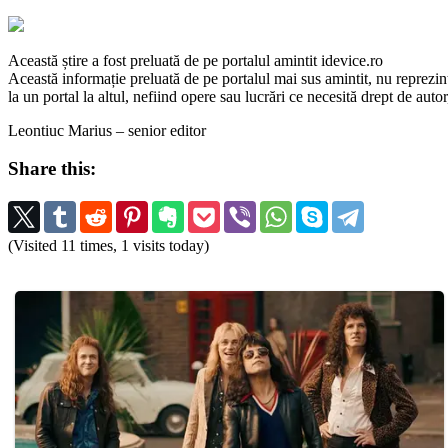
Această știre a fost preluată de pe portalul amintit idevice.ro
Această informație preluată de pe portalul mai sus amintit, nu reprezintă 
la un portal la altul, nefiind opere sau lucrări ce necesită drept de auto
Leontiuc Marius – senior editor
Share this:
(Visited 11 times, 1 visits today)