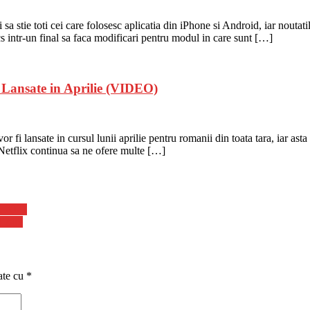
a stie toti cei care folosesc aplicatia din iPhone si Android, iar noutat
s intr-un final sa faca modificari pentru modul in care sunt […]
 Lansate in Aprilie (VIDEO)
 vor fi lansate in cursul lunii aprilie pentru romanii din toata tara, iar 
a Netflix continua sa ne ofere multe […]
e 2021
lizare
ate cu
*