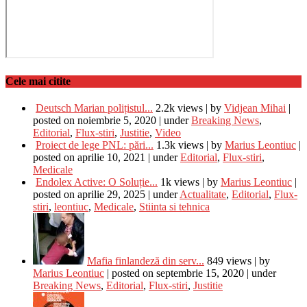
Cele mai citite
Deutsch Marian polițistul...
2.2k views
|
by
Vidjean Mihai
|
posted on noiembrie 5, 2020
|
under
Breaking News
,
Editorial
,
Flux-stiri
,
Justitie
,
Video
Proiect de lege PNL: pări...
1.3k views
|
by
Marius Leontiuc
|
posted on aprilie 10, 2021
|
under
Editorial
,
Flux-stiri
,
Medicale
Endolex Active: O Soluție...
1k views
|
by
Marius Leontiuc
|
posted on aprilie 29, 2025
|
under
Actualitate
,
Editorial
,
Flux-
stiri
,
leontiuc
,
Medicale
,
Stiinta si tehnica
Mafia finlandeză din serv...
849 views
|
by
Marius Leontiuc
|
posted on septembrie 15, 2020
|
under
Breaking News
,
Editorial
,
Flux-stiri
,
Justitie