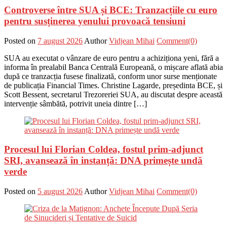
Controverse între SUA și BCE: Tranzacțiile cu euro
pentru susținerea yenului provoacă tensiuni
Posted on
7 august 2026
Author
Vidjean Mihai
Comment(0)
SUA au executat o vânzare de euro pentru a achiziționa yeni, fără a
informa în prealabil Banca Centrală Europeană, o mișcare aflată abia
după ce tranzacția fusese finalizată, conform unor surse menționate
de publicația Financial Times. Christine Lagarde, președinta BCE, și
Scott Bessent, secretarul Trezoreriei SUA, au discutat despre această
intervenție sâmbătă, potrivit uneia dintre […]
Procesul lui Florian Coldea, fostul prim-adjunct
SRI, avansează în instanță: DNA primește undă
verde
Posted on
5 august 2026
Author
Vidjean Mihai
Comment(0)