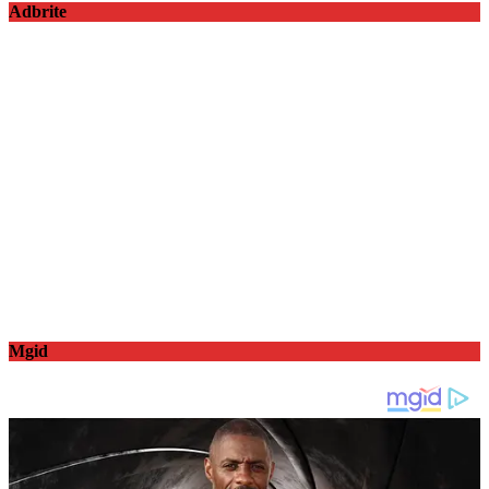
Adbrite
Mgid