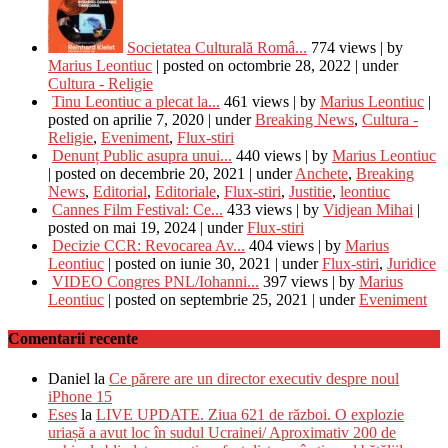
Societatea Culturală Româ...
774 views
|
by
Marius Leontiuc
|
posted on octombrie 28, 2022
|
under
Cultura - Religie
Tinu Leontiuc a plecat la...
461 views
|
by
Marius Leontiuc
|
posted on aprilie 7, 2020
|
under
Breaking News
,
Cultura -
Religie
,
Eveniment
,
Flux-stiri
Denunț Public asupra unui...
440 views
|
by
Marius Leontiuc
|
posted on decembrie 20, 2021
|
under
Anchete
,
Breaking
News
,
Editorial
,
Editoriale
,
Flux-stiri
,
Justitie
,
leontiuc
Cannes Film Festival: Ce...
433 views
|
by
Vidjean Mihai
|
posted on mai 19, 2024
|
under
Flux-stiri
Decizie CCR: Revocarea Av...
404 views
|
by
Marius
Leontiuc
|
posted on iunie 30, 2021
|
under
Flux-stiri
,
Juridice
VIDEO Congres PNL/Iohanni...
397 views
|
by
Marius
Leontiuc
|
posted on septembrie 25, 2021
|
under
Eveniment
Comentarii recente
Daniel
la
Ce părere are un director executiv despre noul
iPhone 15
Eses
la
LIVE UPDATE. Ziua 621 de război. O explozie
uriașă a avut loc în sudul Ucrainei/ Aproximativ 200 de