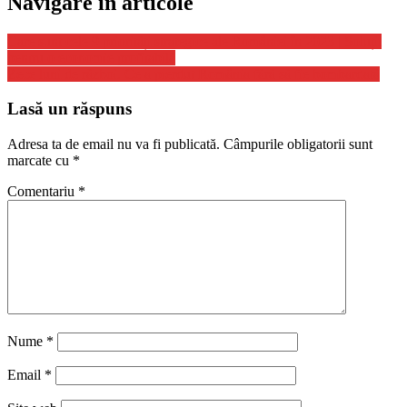
Navigare în articole
Care sunt cele 9 priorități strategice ale României în 2023 | Soluții
pentru o economie profitabilă
Zece luni de război. Ce a pierdut România fără să fie bombardată
Lasă un răspuns
Adresa ta de email nu va fi publicată.
Câmpurile obligatorii sunt
marcate cu
*
Comentariu
*
Nume
*
Email
*