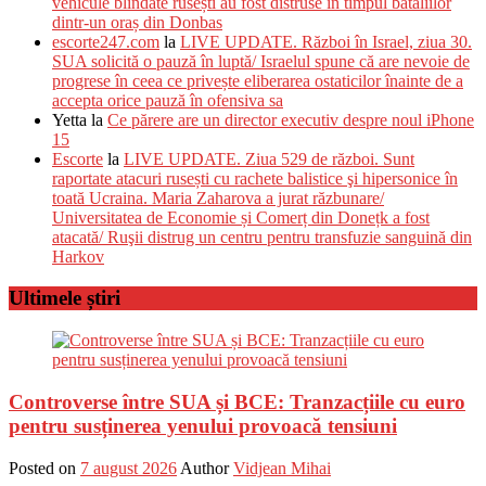
vehicule blindate rusești au fost distruse în timpul bătăliilor
dintr-un oraș din Donbas
escorte247.com
la
LIVE UPDATE. Război în Israel, ziua 30.
SUA solicită o pauză în luptă/ Israelul spune că are nevoie de
progrese în ceea ce privește eliberarea ostaticilor înainte de a
accepta orice pauză în ofensiva sa
Yetta
la
Ce părere are un director executiv despre noul iPhone
15
Escorte
la
LIVE UPDATE. Ziua 529 de război. Sunt
raportate atacuri rusești cu rachete balistice şi hipersonice în
toată Ucraina. Maria Zaharova a jurat răzbunare/
Universitatea de Economie și Comerț din Donețk a fost
atacată/ Ruşii distrug un centru pentru transfuzie sanguină din
Harkov
Ultimele știri
Controverse între SUA și BCE: Tranzacțiile cu euro
pentru susținerea yenului provoacă tensiuni
Posted on
7 august 2026
Author
Vidjean Mihai