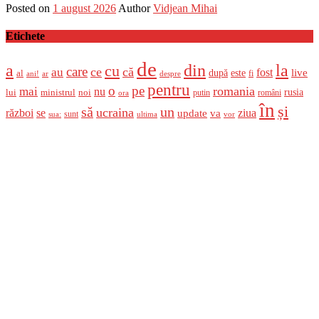
Posted on
1 august 2026
Author
Vidjean Mihai
Etichete
de
a
din
la
cu
care
ce
că
au
fost
live
după
este
al
fi
ani!
ar
despre
pentru
o
pe
romania
mai
nu
ministrul
rusia
lui
noi
români
putin
ora
în
și
un
să
ucraina
război
se
update
ziua
va
sunt
sua:
ultima
vor