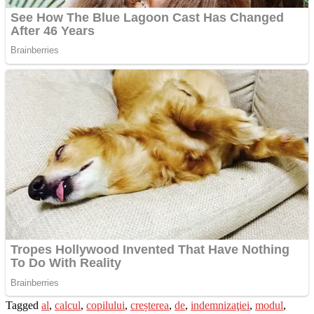
Tagged
al
,
calcul
,
copilului
,
creșterea
,
de
,
indemnizaţiei
,
modul
,