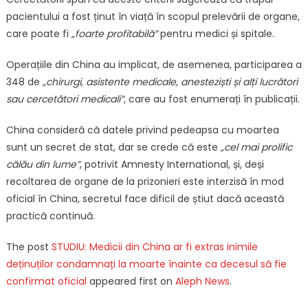
pacientului a fost ținut în viață în scopul prelevării de organe,
care poate fi
„foarte profitabilă”
pentru medici și spitale.
Operațiile din China au implicat, de asemenea, participarea a
348 de
„chirurgi, asistente medicale, anesteziști și alți lucrători
sau cercetători medicali”
, care au fost enumerați în publicații.
China consideră că datele privind pedeapsa cu moartea
sunt un secret de stat, dar se crede că este
„cel mai prolific
călău din lume”
, potrivit Amnesty International, și, deși
recoltarea de organe de la prizonieri este interzisă în mod
oficial în China, secretul face dificil de știut dacă această
practică continuă.
The post
STUDIU: Medicii din China ar fi extras inimile
deținuților condamnați la moarte înainte ca decesul să fie
confirmat oficial
appeared first on
Aleph News
.