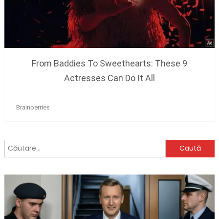
Caută
după: