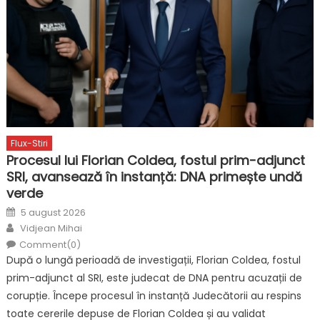
Flux-Stiri
Procesul lui Florian Coldea, fostul prim-adjunct
SRI, avansează în instanță: DNA primește undă
verde
Posted
5 august 2026
on
Author
Vidjean Mihai
Comment(0)
După o lungă perioadă de investigații, Florian Coldea, fostul
prim-adjunct al SRI, este judecat de DNA pentru acuzații de
corupție. Începe procesul în instanță Judecătorii au respins
toate cererile depuse de Florian Coldea și au validat