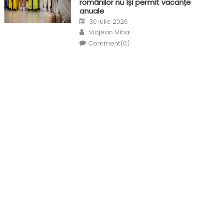
românilor nu își permit vacanțe
anuale
Posted
30 iulie 2026
on
Author
Vidjean Mihai
Comment(0)