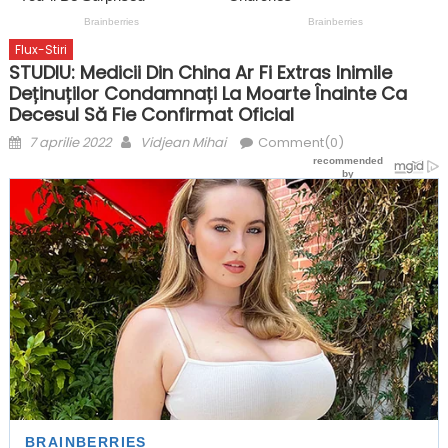
Flux-Stiri
STUDIU: Medicii Din China Ar Fi Extras Inimile
Deținuților Condamnați La Moarte Înainte Ca
Decesul Să Fie Confirmat Oficial
Posted
Author
7 aprilie 2022
Vidjean Mihai
Comment(0)
on