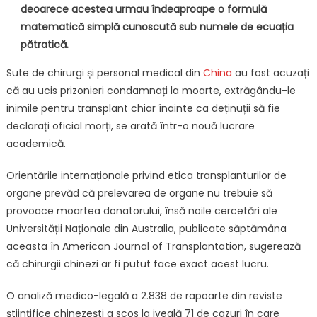
deoarece acestea urmau îndeaproape o formulă
matematică simplă cunoscută sub numele de ecuația
pătratică.
Sute de chirurgi și personal medical din
China
au fost acuzați
că au ucis prizonieri condamnați la moarte, extrăgându-le
inimile pentru transplant chiar înainte ca deținuții să fie
declarați oficial morți, se arată într-o nouă lucrare
academică.
Orientările internaționale privind etica transplanturilor de
organe prevăd că prelevarea de organe nu trebuie să
provoace moartea donatorului, însă noile cercetări ale
Universității Naționale din Australia, publicate săptămâna
aceasta în American Journal of Transplantation, sugerează
că chirurgii chinezi ar fi putut face exact acest lucru.
O analiză medico-legală a 2.838 de rapoarte din reviste
științifice chinezești a scos la iveală 71 de cazuri în care