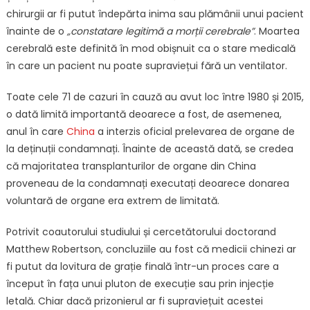
chirurgii ar fi putut îndepărta inima sau plămânii unui pacient
înainte de o
„constatare legitimă a morții cerebrale”
. Moartea
cerebrală este definită în mod obișnuit ca o stare medicală
în care un pacient nu poate supraviețui fără un ventilator.
Toate cele 71 de cazuri în cauză au avut loc între 1980 și 2015,
o dată limită importantă deoarece a fost, de asemenea,
anul în care
China
a interzis oficial prelevarea de organe de
la deținuții condamnați. Înainte de această dată, se credea
că majoritatea transplanturilor de organe din China
proveneau de la condamnați executați deoarece donarea
voluntară de organe era extrem de limitată.
Potrivit coautorului studiului și cercetătorului doctorand
Matthew Robertson, concluziile au fost că medicii chinezi ar
fi putut da lovitura de grație finală într-un proces care a
început în fața unui pluton de execuție sau prin injecție
letală. Chiar dacă prizonierul ar fi supraviețuit acestei