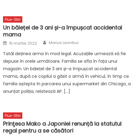
Flux-Stiri
Un băiețel de 3 ani și-a împușcat accidental
mama
Author
Posted
Marius Leontiuc
15 martie 2022
on
Tatăl deținea arma în mod legal. Acuzațiile urmează să fie
depuse în orele următoare. Familia se afla în fața unui
magazin. Un băiețel de 3 ani și-a împușcat accidental
mama, după ce copilul a găsit o armă în vehicul, în timp ce
familia aștepta în parcarea unui supermarket din Chicago, a
anunțat poliția, relatează AP. […]
Flux-Stiri
Prinţesa Mako a Japoniei renunță la statutul
regal pentru a se căsători