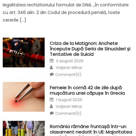
legalitatea rechizitoriului formulat de DNA. „În conformitate
cu art. 346 alin. 2 din Codul de procedură penală, toate
cererile […]
Criza de la Matignon: Anchete
Începute După Seria de Sinucideri și
Tentative de Suicid
Posted
3 august 2026
on
Author
Vidjean Mihai
Comment(0)
Femeie în comă 42 de zile după
mușcătura unei căpușe în Grecia
Posted
1 august 2026
on
Author
Vidjean Mihai
Comment(0)
România rămâne fruntașă într-un
clasament nedorit în UE: Majoritatea