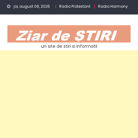
Skip
joi, august 06, 2026
Radio Protestant
Radio Harmony
to
content
un site de stiri si informatii