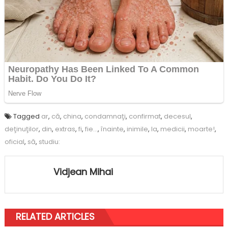
Tagged
ar
,
că
,
china
,
condamnaţi
,
confirmat
,
decesul
,
deţinuţilor
,
din
,
extras
,
fi
,
fie…
,
înainte
,
inimile
,
la
,
medicii
,
moarte!
,
oficial
,
să
,
studiu:
Vidjean Mihai
RELATED ARTICLES