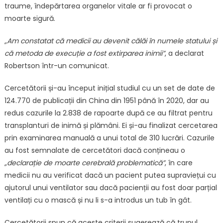
traume, îndepărtarea organelor vitale ar fi provocat o
moarte sigură.
„Am constatat că medicii au devenit călăi în numele statului și
că metoda de execuție a fost extirparea inimii”
, a declarat
Robertson într-un comunicat.
Cercetătorii și-au început inițial studiul cu un set de date de
124.770 de publicații din China din 1951 până în 2020, dar au
redus cazurile la 2.838 de rapoarte după ce au filtrat pentru
transplanturi de inimă și plămâni. Ei și-au finalizat cercetarea
prin examinarea manuală a unui total de 310 lucrări. Cazurile
au fost semnalate de cercetători dacă conțineau o
„declarație de moarte cerebrală problematică”
, în care
medicii nu au verificat dacă un pacient putea supraviețui cu
ajutorul unui ventilator sau dacă pacienții au fost doar parțial
ventilați cu o mască și nu li s-a introdus un tub în gât.
Cercetătorii spun că aceste criterii sugerează că trupul