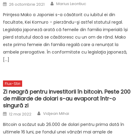
Author
Posted
Marius Leontiuc
26 octombrie 2021
on
Prinţesa Mako a Japoniei s-a căsătorit cu iubitul ei din
facultate, Kei Komuro – pierzându-şi astfel statutul regal.
Legislația japoneză arată că femeile din familia imperială își
pierd statutul dacă se căsătoresc cu un om de rând. Mako
este prima femeie din familia regală care a renunțat la
ambele prerogative. În conformitate cu legislaţia japoneză,
[…]
Flux-Stiri
Zi neagră pentru investitorii în bitcoin. Peste 200
de miliarde de dolari s-au evaporat într-o
singură zi
Author
Posted
Vidjean Mihai
12 mai 2022
on
Bitcoin a scăzut sub 26.000 de dolari pentru prima dată în
ultimele 16 luni, pe fondul unei vânzări mai ample de