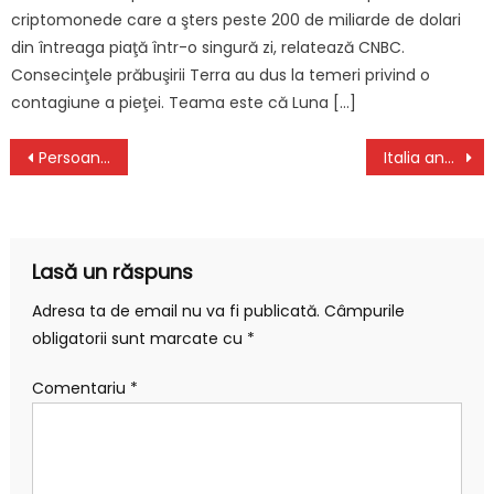
criptomonede care a şters peste 200 de miliarde de dolari
din întreaga piaţă într-o singură zi, relatează CNBC.
Consecinţele prăbuşirii Terra au dus la temeri privind o
contagiune a pieţei. Teama este că Luna […]
Navigare
Persoană cu dizabilități în România – de la realitate la normalitate
Italia anunţă că se va ralia eventualelor noi sancţiuni ale Uniunii Europene contra Rusiei
în
articole
Lasă un răspuns
Adresa ta de email nu va fi publicată.
Câmpurile
obligatorii sunt marcate cu
*
Comentariu
*